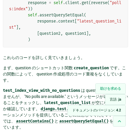
response
=
self
.
client
.
get
(
reverse
(
"poll
s:index"
))
self
.
assertQuerySetEqual
(
response
.
context
[
"latest_question_li
st"
],
[
question2
,
question1
],
)
これらのコードを詳しく見ていきましょう。
まず、question のショートカット関数
create_question
です。こ
の関数によって、 question 作成処理のコード重複をなくしていま
す。
助けを求める
test_index_view_with_no_questions
は question を1つも作り
ませんが、 "No polls are available." というメッセージが表示されてい
言語:
ja
ることをチェックし、
latest_question_list
が空になっている
か確認しています。
django.test.TestCase
クラスが追加のアサ
ドキュメントのバージョン:
4.2
ーションメソッドを提供していることに注意してください。この例
では、
assertContains()
と
assertQuerySetEqual()
を使用し
ています。