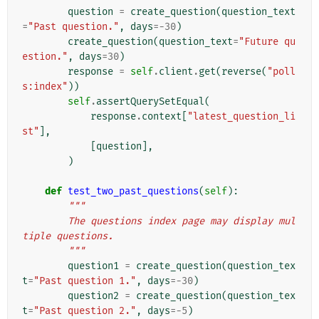
question
=
create_question
(
question_text
=
"Past question."
,
days
=-
30
)
create_question
(
question_text
=
"Future qu
estion."
,
days
=
30
)
response
=
self
.
client
.
get
(
reverse
(
"poll
s:index"
))
self
.
assertQuerySetEqual
(
response
.
context
[
"latest_question_li
st"
],
[
question
],
)
def
test_two_past_questions
(
self
):
"""
        The questions index page may display mul
tiple questions.
        """
question1
=
create_question
(
question_tex
t
=
"Past question 1."
,
days
=-
30
)
question2
=
create_question
(
question_tex
t
=
"Past question 2."
,
days
=-
5
)