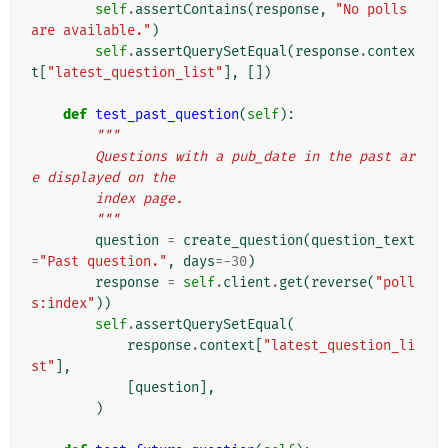
self
.
assertContains
(
response
,
"No polls 
are available."
)
self
.
assertQuerySetEqual
(
response
.
contex
t
[
"latest_question_list"
],
[])
def
test_past_question
(
self
):
"""
        Questions with a pub_date in the past ar
e displayed on the
        index page.
        """
question
=
create_question
(
question_text
=
"Past question."
,
days
=-
30
)
response
=
self
.
client
.
get
(
reverse
(
"poll
s:index"
))
self
.
assertQuerySetEqual
(
response
.
context
[
"latest_question_li
st"
],
[
question
],
)