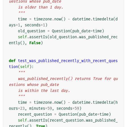
uestions whose pub_date
    is older than 1 day.
    """
time
=
timezone
.
now
()
-
datetime
.
timedelta
(
d
ays
=
1
,
seconds
=
1
)
old_question
=
Question
(
pub_date
=
time
)
self
.
assertIs
(
old_question
.
was_published_rec
ently
(),
False
)
def
test_was_published_recently_with_recent_ques
tion
(
self
):
"""
    was_published_recently() returns True for qu
estions whose pub_date
    is within the last day.
    """
time
=
timezone
.
now
()
-
datetime
.
timedelta
(
h
ours
=
23
,
minutes
=
59
,
seconds
=
59
)
recent_question
=
Question
(
pub_date
=
time
)
self
.
assertIs
(
recent_question
.
was_published_
recently
(),
True
)