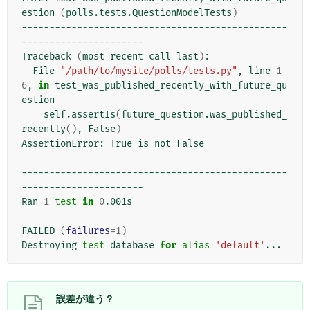
estion 
(
polls.tests.QuestionModelTests
)
------------------------------------------------
----------------------

Traceback 
(
most recent call last
)
:

  File 
"/path/to/mysite/polls/tests.py"
, line 
1
6
, 
in
 test_was_published_recently_with_future_qu
estion

    self.assertIs
(
future_question.was_published_
recently
()
, False
)
AssertionError: True is not False

------------------------------------------------
----------------------

Ran 
1
test
in
0
.001s

FAILED 
(
failures
=
1
)
Destroying 
test
 database 
for
alias
'default'
誤差が違う？