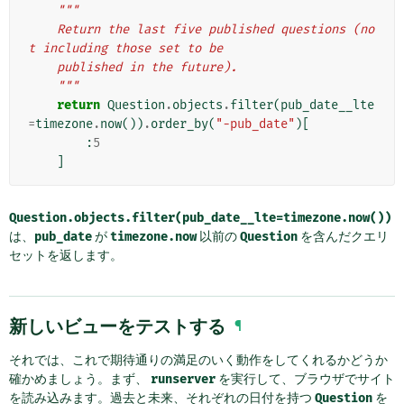
"""
    Return the last five published questions (no
t including those set to be
    published in the future).
    """
return
Question
.
objects
.
filter
(
pub_date__lte
=
timezone
.
now
())
.
order_by
(
"-pub_date"
)[
:
5
]
Question.objects.filter(pub_date__lte=timezone.now())
は、
pub_date
が
timezone.now
以前の
Question
を含んだクエリ
セットを返します。
新しいビューをテストする
¶
それでは、これで期待通りの満足のいく動作をしてくれるかどうか
確かめましょう。まず、
runserver
を実行して、ブラウザでサイト
を読み込みます。過去と未来、それぞれの日付を持つ
Question
を