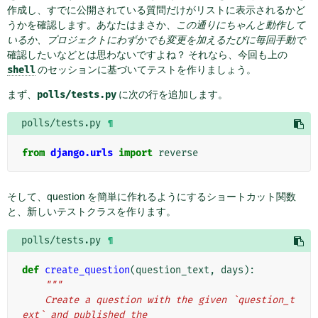
作成し、すでに公開されている質問だけがリストに表示されるかど
うかを確認します。あなたはまさか、
この通りにちゃんと動作して
いるか、プロジェクトにわずかでも変更を加えるたびに毎回手動で
確認したいなどとは思わないですよね？ それなら、今回も上の
shell
のセッションに基づいてテストを作りましょう。
まず、
polls/tests.py
に次の行を追加します。
polls/tests.py
¶
from
django.urls
import
reverse
そして、question を簡単に作れるようにするショートカット関数
と、新しいテストクラスを作ります。
polls/tests.py
¶
def
create_question
(
question_text
,
days
):
"""
    Create a question with the given `question_t
ext` and published the