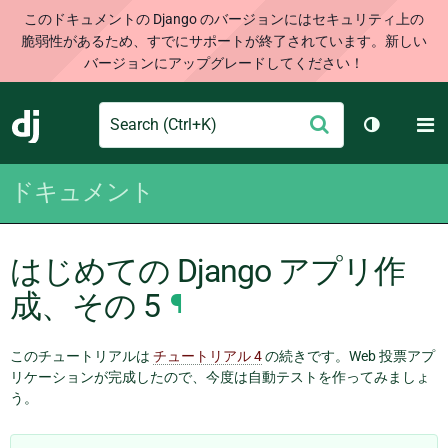
このドキュメントの Django のバージョンにはセキュリティ上の
脆弱性があるため、すでにサポートが終了されています。新しい
バージョンにアップグレードしてください！
Search
M
送
Django
テーマを切
信
ドキュメント
はじめての Django アプリ作
成、その 5
¶
このチュートリアルは
チュートリアル 4
の続きです。Web 投票アプ
リケーションが完成したので、今度は自動テストを作ってみましょ
う。