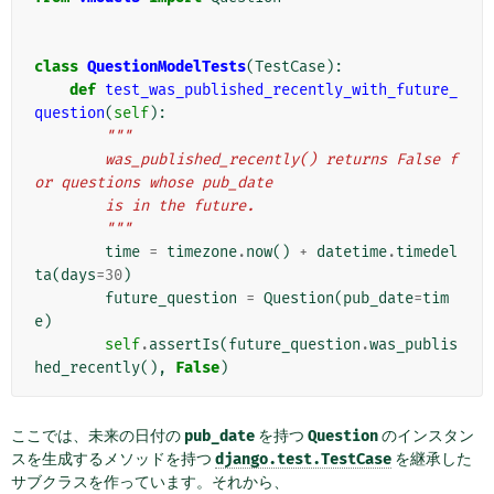
class
QuestionModelTests
(
TestCase
):
def
test_was_published_recently_with_future_
question
(
self
):
"""
        was_published_recently() returns False f
or questions whose pub_date
        is in the future.
        """
time
=
timezone
.
now
()
+
datetime
.
timedel
ta
(
days
=
30
)
future_question
=
Question
(
pub_date
=
tim
e
)
self
.
assertIs
(
future_question
.
was_publis
hed_recently
(),
False
)
ここでは、未来の日付の
pub_date
を持つ
Question
のインスタン
スを生成するメソッドを持つ
django.test.TestCase
を継承した
サブクラスを作っています。それから、