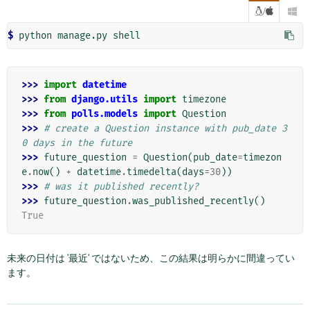
/

$ 
>>> 
import
datetime
>>> 
from
django.utils
import
timezone
>>> 
from
polls.models
import
Question
>>> 
# create a Question instance with pub_date 3
0 days in the future
>>> 
future_question
=
Question
(
pub_date
=
timezon
e
.
now
()
+
datetime
.
timedelta
(
days
=
30
))
>>> 
# was it published recently?
>>> 
future_question
.
was_published_recently
()
True
未来の日付は '最近' ではないため、この結果は明らかに間違ってい
ます。