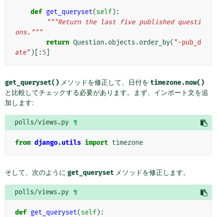
def
get_queryset
(
self
):
"""Return the last five published questi
ons."""
return
Question
.
objects
.
order_by
(
"-pub_d
ate"
)[:
5
]
get_queryset()
メソッドを修正して、日付を
timezone.now()
と比較してチェックする必要があります。まず、インポート文を追
加します:
polls/views.py
¶
from
django.utils
import
timezone
そして、次のように
get_queryset
メソッドを修正します。
polls/views.py
¶
def
get_queryset
(
self
):