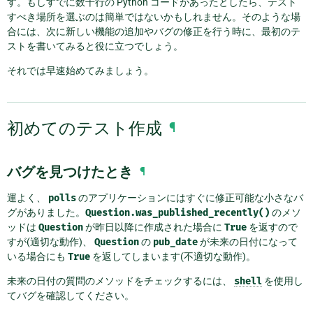
す。もしすでに数千行の Python コードがあったとしたら、テスト
すべき場所を選ぶのは簡単ではないかもしれません。そのような場
合には、次に新しい機能の追加やバグの修正を行う時に、最初のテ
ストを書いてみると役に立つでしょう。
それでは早速始めてみましょう。
初めてのテスト作成
¶
バグを見つけたとき
¶
運よく、
polls
のアプリケーションにはすぐに修正可能な小さなバ
グがありました。
Question.was_published_recently()
のメソ
ッドは
Question
が昨日以降に作成された場合に
True
を返すので
すが(適切な動作)、
Question
の
pub_date
が未来の日付になって
いる場合にも
True
を返してしまいます(不適切な動作)。
未来の日付の質問のメソッドをチェックするには、
shell
を使用し
てバグを確認してください。