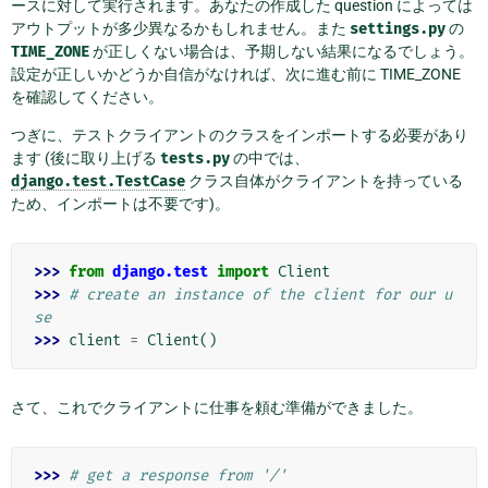
ースに対して実行されます。あなたの作成した question によっては
アウトプットが多少異なるかもしれません。また
settings.py
の
TIME_ZONE
が正しくない場合は、予期しない結果になるでしょう。
設定が正しいかどうか自信がなければ、次に進む前に TIME_ZONE
を確認してください。
つぎに、テストクライアントのクラスをインポートする必要があり
ます (後に取り上げる
tests.py
の中では、
django.test.TestCase
クラス自体がクライアントを持っている
ため、インポートは不要です)。
>>> 
from
django.test
import
Client
>>> 
# create an instance of the client for our u
se
>>> 
client
=
Client
()
さて、これでクライアントに仕事を頼む準備ができました。
>>> 
# get a response from '/'