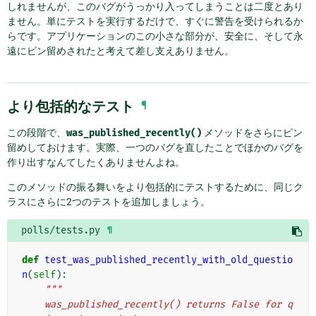
しれませんが、このバグがうっかり入ってしまうことは二度とあり
ません。単にテストを実行するだけで、すぐに警告を受けられるか
らです。アプリケーションのこの小さな部分が、安全に、そして永
遠にピン留めされたと考えて差し支えありません。
より包括的なテスト
¶
この段階で、
was_published_recently()
メソッドをさらにピン
留めしておけます。実際、一つのバグを直したことでほかのバグを
作り出すなんてしたくありませんよね。
このメソッドの振る舞いをより包括的にテストするために、同じク
ラスにさらに2つのテストを追加しましょう。
polls/tests.py
¶
def
test_was_published_recently_with_old_questio
n
(
self
):
"""
    was_published_recently() returns False for q