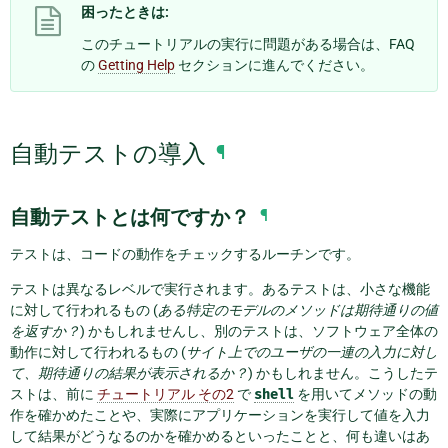
困ったときは:
このチュートリアルの実行に問題がある場合は、FAQ
の
Getting Help
セクションに進んでください。
自動テストの導入
¶
自動テストとは何ですか？
¶
テストは、コードの動作をチェックするルーチンです。
テストは異なるレベルで実行されます。あるテストは、小さな機能
に対して行われるもの (
ある特定のモデルのメソッドは期待通りの値
を返すか？
) かもしれませんし、別のテストは、ソフトウェア全体の
動作に対して行われるもの (
サイト上でのユーザの一連の入力に対し
て、期待通りの結果が表示されるか？
) かもしれません。こうしたテ
ストは、前に
チュートリアル その2
で
shell
を用いてメソッドの動
作を確かめたことや、実際にアプリケーションを実行して値を入力
して結果がどうなるのかを確かめるといったことと、何も違いはあ