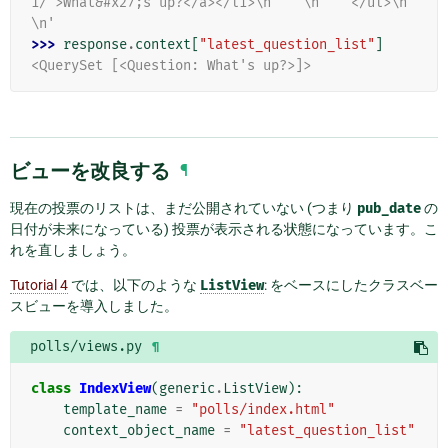
1/">What&#x27;s up?</a></li>\n    \n    </ul>\n
\n'
>>> 
response
.
context
[
"latest_question_list"
]
<QuerySet [<Question: What's up?>]>
ビューを改良する
¶
現在の投票のリストは、まだ公開されていない (つまり
pub_date
の
日付が未来になっている) 投票が表示される状態になっています。こ
れを直しましょう。
Tutorial 4
では、以下のような
ListView
: をベースにしたクラスベー
スビューを導入しました。
polls/views.py
¶
class
IndexView
(
generic
.
ListView
):
template_name
=
"polls/index.html"
context_object_name
=
"latest_question_list"