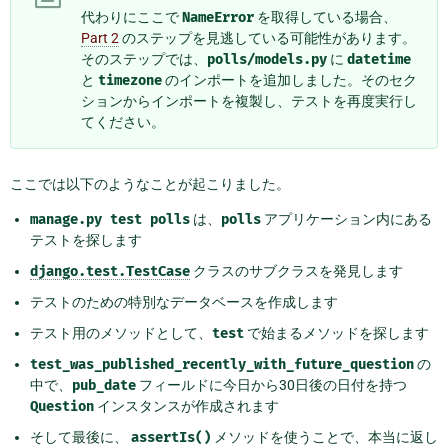
代わりにここで
NameError
を取得している場合、
Part 2
のステップを見逃している可能性があります。
そのステップでは、
polls/models.py
に
datetime
と
timezone
のインポートを追加しました。そのセク
ションからインポートを複製し、テストを再度実行し
てください。
ここでは以下のようなことが起こりました。
manage.py
test
polls
は、
polls
アプリケーション内にある
テストを探します
django.test.TestCase
クラスのサブクラスを発見します
テストのための特別なデータベースを作成します
テスト用のメソッドとして、
test
で始まるメソッドを探します
test_was_published_recently_with_future_question
の
中で、
pub_date
フィールドに今日から30日後の日付を持つ
Question
インスタンスが作成されます
そして最後に、
assertIs()
メソッドを使うことで、本当に返し