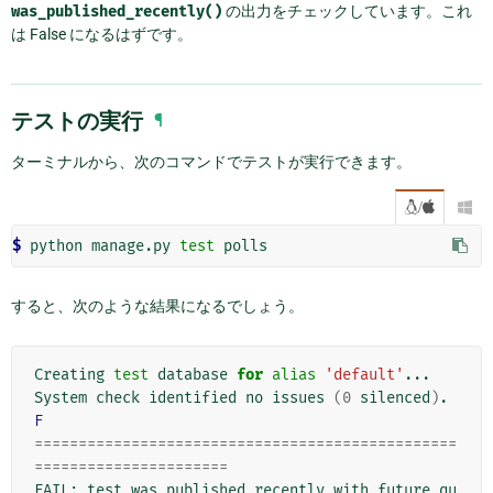
was_published_recently()
の出力をチェックしています。これ
は False になるはずです。
テストの実行
¶
ターミナルから、次のコマンドでテストが実行できます。
/

$ 
python manage.py 
test
すると、次のような結果になるでしょう。
Creating 
test
 database 
for
alias
'default'
...

System check identified no issues 
(
0
 silenced
)
F
================================================
======================
FAIL: test_was_published_recently_with_future_qu