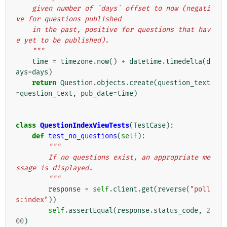
    given number of `days` offset to now (negati
ve for questions published
    in the past, positive for questions that hav
e yet to be published).
    """
time
=
timezone
.
now
()
+
datetime
.
timedelta
(
d
ays
=
days
)
return
Question
.
objects
.
create
(
question_text
=
question_text
,
pub_date
=
time
)
class
QuestionIndexViewTests
(
TestCase
):
def
test_no_questions
(
self
):
"""
        If no questions exist, an appropriate me
ssage is displayed.
        """
response
=
self
.
client
.
get
(
reverse
(
"poll
s:index"
))
self
.
assertEqual
(
response
.
status_code
,
2
00
)