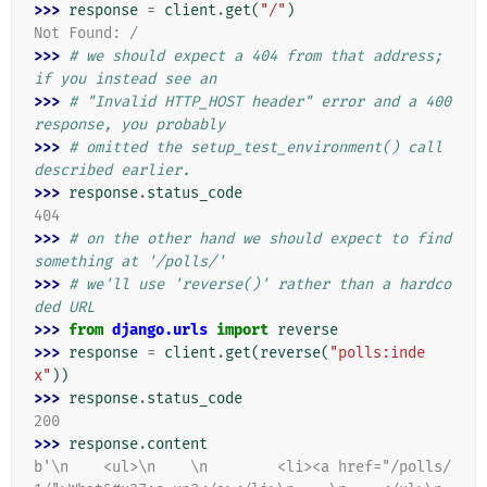
>>> 
response
=
client
.
get
(
"/"
)
Not Found: /
>>> 
# we should expect a 404 from that address; 
if you instead see an
>>> 
# "Invalid HTTP_HOST header" error and a 400 
response, you probably
>>> 
# omitted the setup_test_environment() call 
described earlier.
>>> 
response
.
status_code
404
>>> 
# on the other hand we should expect to find 
something at '/polls/'
>>> 
# we'll use 'reverse()' rather than a hardco
ded URL
>>> 
from
django.urls
import
reverse
>>> 
response
=
client
.
get
(
reverse
(
"polls:inde
x"
))
>>> 
response
.
status_code
200
>>> 
response
.
content
b'\n    <ul>\n    \n        <li><a href="/polls/