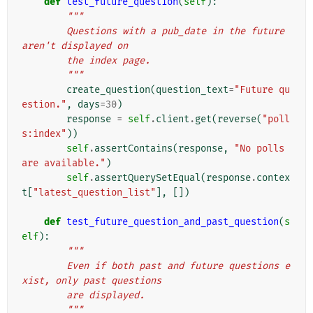
def
test_future_question
(
self
):
"""
        Questions with a pub_date in the future 
aren't displayed on
        the index page.
        """
create_question
(
question_text
=
"Future qu
estion."
,
days
=
30
)
response
=
self
.
client
.
get
(
reverse
(
"poll
s:index"
))
self
.
assertContains
(
response
,
"No polls 
are available."
)
self
.
assertQuerySetEqual
(
response
.
contex
t
[
"latest_question_list"
],
[])
def
test_future_question_and_past_question
(
s
elf
):
"""
        Even if both past and future questions e
xist, only past questions
        are displayed.
        """