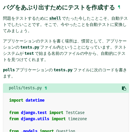
バグをあぶり出すためにテストを作成する
¶
問題をテストするために
shell
でたった今したことこそ、自動テス
トでしたいことです。そこで、今やったことを自動テストに変換し
てみましょう。
アプリケーションのテストを書く場所は、慣習として、アプリケー
ションの
tests.py
ファイル内ということになっています。テスト
システムが
test
で始まる名前のファイルの中から、自動的にテス
トを見つけてくれます。
polls
アプリケーションの
tests.py
ファイルに次のコードを書き
ます。
polls/tests.py
¶
import
datetime
from
django.test
import
TestCase
from
django.utils
import
timezone
from
.models
import
Question