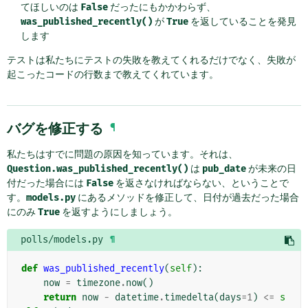
てほしいのは
False
だったにもかかわらず、
was_published_recently()
が
True
を返していることを発見
します
テストは私たちにテストの失敗を教えてくれるだけでなく、失敗が
起こったコードの行数まで教えてくれています。
バグを修正する
¶
私たちはすでに問題の原因を知っています。それは、
Question.was_published_recently()
は
pub_date
が未来の日
付だった場合には
False
を返さなければならない、ということで
す。
models.py
にあるメソッドを修正して、日付が過去だった場合
にのみ
True
を返すようにしましょう。
polls/models.py
¶
def
was_published_recently
(
self
):
now
=
timezone
.
now
()
return
now
-
datetime
.
timedelta
(
days
=
1
)
<=
s