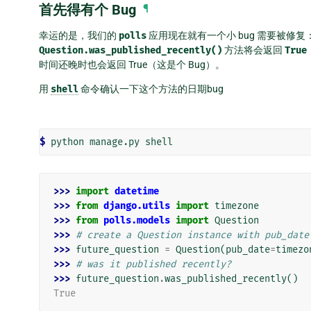
首先得有个 Bug
¶
幸运的是，我们的
polls
应用现在就有一个小 bug 需要被修复：
Question.was_published_recently()
方法将会返回
True
时间还晚时也会返回 True（这是个 Bug）。
用
shell
命令确认一下这个方法的日期bug
$ 
python
manage.py
>>> 
import
datetime
>>> 
from
django.utils
import
timezone
>>> 
from
polls.models
import
Question
>>> 
# create a Question instance with pub_date
>>> 
future_question
=
Question
(
pub_date
=
timezo
>>> 
# was it published recently?
>>> 
future_question
.
was_published_recently
()
True