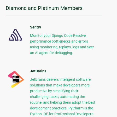
Diamond and Platinum Members
Sentry
Monitor your Django Code Resolve
performance bottlenecks and errors
using monitoring, replays, logs and Seer
an AI agent for debugging.
JetBrains
JetBrains delivers intelligent software
solutions that make developers more
productive by simplifying their
challenging tasks, automating the
routine, and helping them adopt the best
development practices. PyCharm is the
Python IDE for Professional Developers