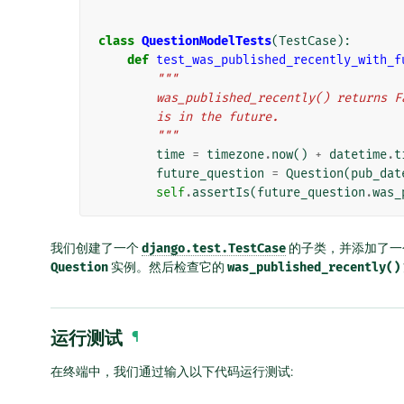
class
QuestionModelTests
(
TestCase
):
def
test_was_published_recently_with_f
"""
        was_published_recently() retur
        is in the future.
        """
time
=
timezone
.
now
()
+
datetime
.
t
future_question
=
Question
(
pub_dat
self
.
assertIs
(
future_question
.
was_
我们创建了一个
django.test.TestCase
的子类，并添加了一
Question
实例。然后检查它的
was_published_recently()
运行测试
¶
在终端中，我们通过输入以下代码运行测试: