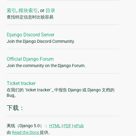
索引
,
模块索引
, or
目录
查找特定信息时比较容易
Django Discord Server
Join the Django Discord Community.
Official Django Forum
Join the community on the Django Forum.
Ticket tracker
在我们的 `ticket tracker`_ 中报告 Django 或 Django 文档的
Bug。
下载：
离线（Django 5.0）：
HTML
|
PDF
|
ePub
由
Read the Docs
提供。