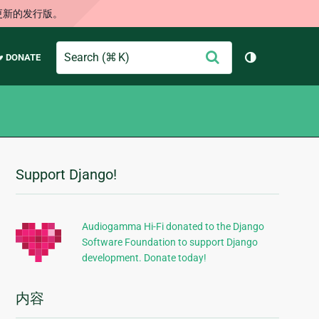
更新的发行版。
Search
提
♥ DONATE
切换主题（
交
Support Django!
附
加
信
Audiogamma Hi-Fi donated to the Django
Software Foundation to support Django
息
development. Donate today!
内容