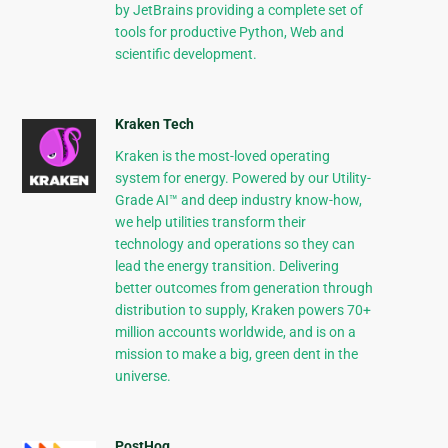
by JetBrains providing a complete set of
tools for productive Python, Web and
scientific development.
Kraken Tech
Kraken is the most-loved operating
system for energy. Powered by our Utility-
Grade AI™ and deep industry know-how,
we help utilities transform their
technology and operations so they can
lead the energy transition. Delivering
better outcomes from generation through
distribution to supply, Kraken powers 70+
million accounts worldwide, and is on a
mission to make a big, green dent in the
universe.
PostHog