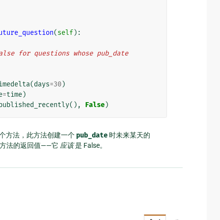
uture_question
(
self
):
ns False for questions whose pub_date
imedelta
(
days
=
30
)
e
=
time
)
published_recently
(),
False
)
个方法，此方法创建一个
pub_date
时未来某天的
方法的返回值——它
应该
是 False。