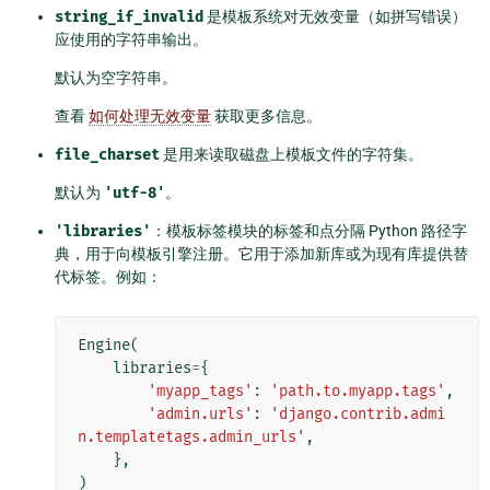
string_if_invalid
是模板系统对无效变量（如拼写错误）
应使用的字符串输出。
默认为空字符串。
查看
如何处理无效变量
获取更多信息。
file_charset
是用来读取磁盘上模板文件的字符集。
默认为
'utf-8'
。
'libraries'
：模板标签模块的标签和点分隔 Python 路径字
典，用于向模板引擎注册。它用于添加新库或为现有库提供替
代标签。例如：
Engine
(
libraries
=
{
'myapp_tags'
:
'path.to.myapp.tags'
,
'admin.urls'
:
'django.contrib.admi
n.templatetags.admin_urls'
,
},
)