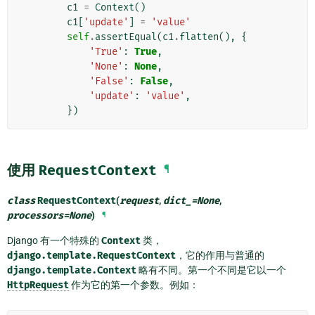
c1
=
Context
()
c1
[
'update'
]
=
'value'
self
.
assertEqual
(
c1
.
flatten
(),
{
'True'
:
True
,
'None'
:
None
,
'False'
:
False
,
'update'
:
'value'
,
})
使用
RequestContext
¶
class
RequestContext
(
request
,
dict_
=
None
,
processors
=
None
)
¶
Django 有一个特殊的
Context
类，
django.template.RequestContext
，它的作用与普通的
django.template.Context
略有不同。第一个不同是它以一个
HttpRequest
作为它的第一个参数。例如：