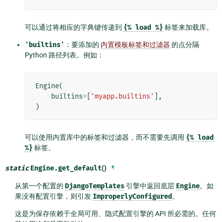
可以通过将相应的字典键传递到
{%
load
%}
标签来加载库。
'builtins'
：要添加的
内置模板标签和过滤器
的点分隔
Python 路径列表。例如：
Engine
(
builtins
=
[
'myapp.builtins'
],
)
可以使用内置库中的标签和过滤器，而不需要先调用
{%
load
%}
标签。
static
Engine.
get_default
()
¶
从第一个配置的
DjangoTemplates
引擎中返回底层
Engine
。如
果没有配置引擎，则引发
ImproperlyConfigured
。
这是为保存依赖于全局可用、隐式配置引擎的 API 所必需的。任何