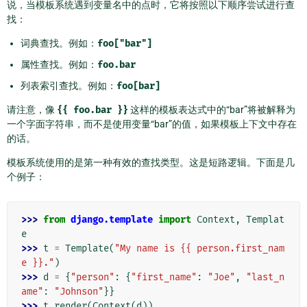
说，当模板系统遇到变量名中的点时，它将按照以下顺序尝试进行查
找：
词典查找。例如：
foo["bar"]
属性查找。例如：
foo.bar
列表索引查找。例如：
foo[bar]
请注意，像
{{
foo.bar
}}
这样的模板表达式中的“bar”将被解释为
一个字面字符串，而不是使用变量“bar”的值，如果模板上下文中存在
的话。
模板系统使用的是第一种有效的查找类型。这是短路逻辑。下面是几
个例子：
>>> 
from
django.template
import
Context
,
Templat
e
>>> 
t
=
Template
(
"My name is {{ person.first_nam
e }}."
)
>>> 
d
=
{
"person"
:
{
"first_name"
:
"Joe"
,
"last_n
ame"
:
"Johnson"
}}
>>> 
t
.
render
(
Context
(
d
))