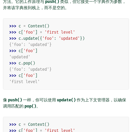
方法。它的工作原理与
push()
类似，但它接受一个字典作为参数，
并将该字典推到栈上，而不是空的。
>>> 
c
=
Context
()
>>> 
c
[
'foo'
]
=
'first level'
>>> 
c
.
update
({
'foo'
:
'updated'
})
{'foo': 'updated'}
>>> 
c
[
'foo'
]
'updated'
>>> 
c
.
pop
()
{'foo': 'updated'}
>>> 
c
[
'foo'
]
'first level'
像
push()
一样，你可以使用
update()
作为上下文管理器，以确保
调用匹配的
pop()
。
>>> 
c
=
Context
()
>>> 
c
[
'foo'
]
=
'first level'