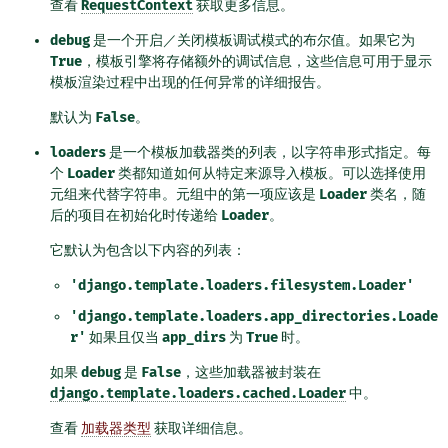
查看
RequestContext
获取更多信息。
debug
是一个开启／关闭模板调试模式的布尔值。如果它为
True
，模板引擎将存储额外的调试信息，这些信息可用于显示
模板渲染过程中出现的任何异常的详细报告。
默认为
False
。
loaders
是一个模板加载器类的列表，以字符串形式指定。每
个
Loader
类都知道如何从特定来源导入模板。可以选择使用
元组来代替字符串。元组中的第一项应该是
Loader
类名，随
后的项目在初始化时传递给
Loader
。
它默认为包含以下内容的列表：
'django.template.loaders.filesystem.Loader'
'django.template.loaders.app_directories.Loade
r'
如果且仅当
app_dirs
为
True
时。
如果
debug
是
False
，这些加载器被封装在
django.template.loaders.cached.Loader
中。
查看
加载器类型
获取详细信息。