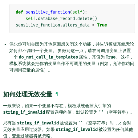
def
sensitive_function
(
self
):
self
.
database_record
.
delete
()
sensitive_function
.
alters_data
=
True
偶尔你可能会因为其他原因想关闭这个功能，并告诉模板系统无论
如何都不调用一个变量。 要做到这一点，请在可调用变量上设置
一个
do_not_call_in_templates
属性，其值为
True
。 这样，
模板系统就会把你的变量当作不可调用的变量（例如，允许你访问
可调用变量的属性）。
如何处理无效变量
¶
一般来说，如果一个变量不存在，模板系统会插入引擎的
string_if_invalid
配置选项的值，默认设置为
''
（空字符串）。
只有当
string_if_invalid
被设置为
''
（空字符串）时，才会对
无效变量应用过滤器。如果
string_if_invalid
被设置为任何其他
值，变量过滤器将被忽略。