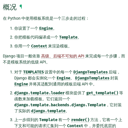
概况
¶
在 Python 中使用模板系统是一个三步走的过程：
你设置了一个
Engine
。
你把模板代码编译成一个
Template
。
你用一个
Context
来渲染模板。
Django 项目一般依靠
高级、后端不可知的 API
来完成每一个步骤，而
不是模板系统的低级 API。
对于
TEMPLATES
设置中的每一个
DjangoTemplates
后端，
Django 都会实例化一个
Engine
。
DjangoTemplates
封装
Engine
并将其适配到通用的模板后端 API 中。
django.template.loader
模块提供了
get_template()
等
函数来加载模板。它们返回一个
django.template.backends.django.Template
，它封装
了实际的
django.template
。
上一步得到的
Template
有一个
render()
方法，它将一个上
下文和可能的请求汇集到一个
Context
中，并委托底层的