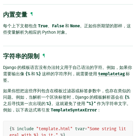
内置变量
¶
每个上下文都包含
True
、
False
和
None
。正如你所期望的那样，这
些变量解析为相应的 Python 对象。
字符串的限制
¶
Django 的模板语言没有办法转义用于自己语法的字符。例如，如果你
需要输出像
{%
和
%}
这样的字符序列，就需要使用
templatetag
标
签。
如果你想把这些序列包含在模板过滤器或标签参数中，也存在类似的
问题。例如，当解析一个区块标签时，Django 的模板解析器会在
{%
之后寻找第一次出现的
%}
。这就避免了使用
"%}"
作为字符串文字。
例如，以下表达式将引发
TemplateSyntaxError
：
{
%
include
"template.html"
tvar
=
"Some string lit
eral with %} in it."
%
}