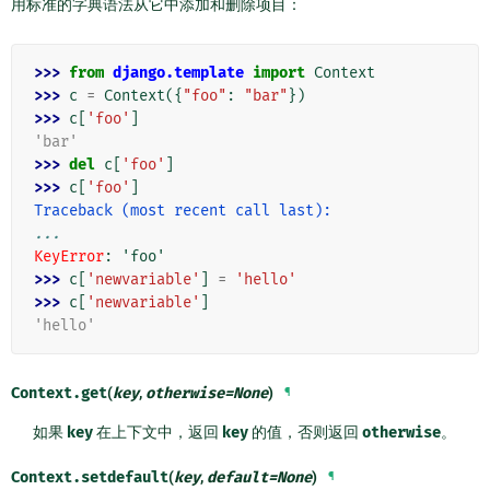
用标准的字典语法从它中添加和删除项目：
>>> 
from
django.template
import
Context
>>> 
c
=
Context
({
"foo"
:
"bar"
})
>>> 
c
[
'foo'
]
'bar'
>>> 
del
c
[
'foo'
]
>>> 
c
[
'foo'
]
Traceback (most recent call last):
...
KeyError
: 
'foo'
>>> 
c
[
'newvariable'
]
=
'hello'
>>> 
c
[
'newvariable'
]
'hello'
Context.
get
(
key
,
otherwise
=
None
)
¶
如果
key
在上下文中，返回
key
的值，否则返回
otherwise
。
Context.
setdefault
(
key
,
default
=
None
)
¶