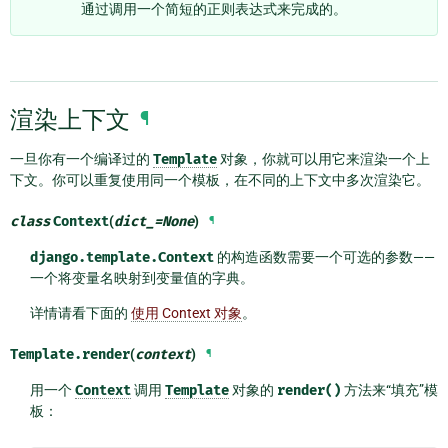
通过调用一个简短的正则表达式来完成的。
渲染上下文
¶
一旦你有一个编译过的
Template
对象，你就可以用它来渲染一个上
下文。你可以重复使用同一个模板，在不同的上下文中多次渲染它。
class
Context
(
dict_
=
None
)
¶
django.template.Context
的构造函数需要一个可选的参数——
一个将变量名映射到变量值的字典。
详情请看下面的
使用 Context 对象
。
Template.
render
(
context
)
¶
用一个
Context
调用
Template
对象的
render()
方法来“填充”模
板：