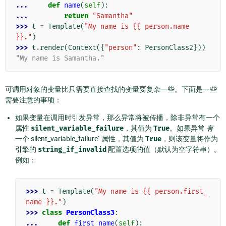
... 
def
name
(
self
):
... 
return
"Samantha"
>>> 
t
=
Template
(
"My name is {{ person.name 
}}."
)
>>> 
t
.
render
(
Context
({
"person"
:
PersonClass2
}))
"My name is Samantha."
可调用对象的变量比只需要直接查找的变量要复杂一些。下面是一些
需要注意的事项：
如果变量在调用时引发异常，那么异常将被传播，除非异常有一个
属性
silent_variable_failure
，其值为
True
。如果异常
有
一个 silent_variable_failure` 属性，其值为
True
，则该变量将作为
引擎的
string_if_invalid
配置选项的值（默认为空字符串）。
例如：
>>> 
t
=
Template
(
"My name is {{ person.first_
name }}."
)
>>> 
class
PersonClass3
:
... 
def
first_name
(
self
):