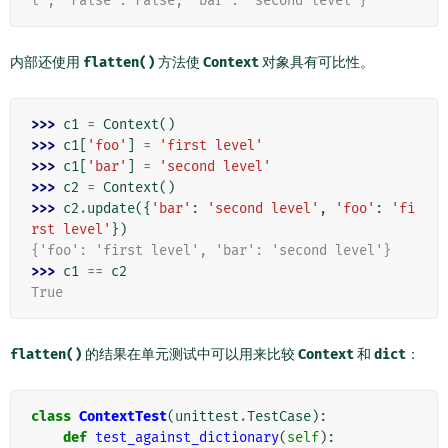
l', 'False': False, 'bar': 'second level'}
内部还使用
flatten()
方法使
Context
对象具有可比性。
>>> 
c1
=
Context
()
>>> 
c1
[
'foo'
]
=
'first level'
>>> 
c1
[
'bar'
]
=
'second level'
>>> 
c2
=
Context
()
>>> 
c2
.
update
({
'bar'
:
'second level'
,
'foo'
:
'fi
rst level'
})
{'foo': 'first level', 'bar': 'second level'}
>>> 
c1
==
c2
True
flatten()
的结果在单元测试中可以用来比较
Context
和
dict
：
class
ContextTest
(
unittest
.
TestCase
):
def
test_against_dictionary
(
self
):