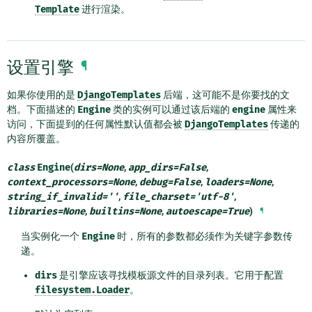
Template
进行渲染。
设置引擎
¶
如果你使用的是
DjangoTemplates
后端，这可能不是你要找的文
档。下面描述的
Engine
类的实例可以通过该后端的
engine
属性来
访问，下面提到的任何属性默认值都会被
DjangoTemplates
传递的
内容所覆盖。
class
Engine
(
dirs
=
None
,
app_dirs
=
False
,
context_processors
=
None
,
debug
=
False
,
loaders
=
None
,
string_if_invalid
=
''
,
file_charset
=
'utf-8'
,
libraries
=
None
,
builtins
=
None
,
autoescape
=
True
)
¶
当实例化一个
Engine
时，所有的参数都必须作为关键字参数传
递。
dirs
是引擎应该寻找模板源文件的目录列表。它用于配置
filesystem.Loader
。