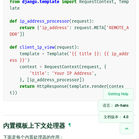
from
django.template
import
RequestContext
,
Temp
late
def
ip_address_processor
(
request
):
return
{
'ip_address'
:
request
.
META
[
'REMOTE_A
DDR'
]}
def
client_ip_view
(
request
):
template
=
Template
(
'{{ title }}: {{ ip_addr
ess }}'
)
context
=
RequestContext
(
request
,
{
'title'
:
'Your IP Address'
,
},
[
ip_address_processor
])
return
HttpResponse
(
template
.
render
(
contex
t
))
Getting Help
语言：
zh-hans
文档版本：
4.0
内置模板上下文处理器
¶
下面是每个内置处理器的作用：