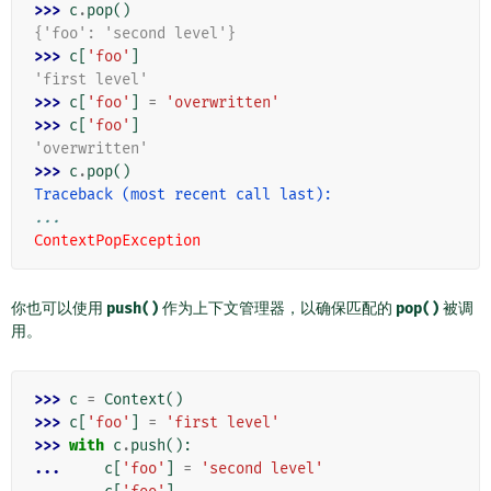
>>> 
c
.
pop
()
{'foo': 'second level'}
>>> 
c
[
'foo'
]
'first level'
>>> 
c
[
'foo'
]
=
'overwritten'
>>> 
c
[
'foo'
]
'overwritten'
>>> 
c
.
pop
()
Traceback (most recent call last):
...
ContextPopException
你也可以使用
push()
作为上下文管理器，以确保匹配的
pop()
被调
用。
>>> 
c
=
Context
()
>>> 
c
[
'foo'
]
=
'first level'
>>> 
with
c
.
push
():
... 
c
[
'foo'
]
=
'second level'