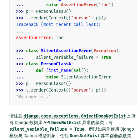
... 
raise
AssertionError
(
"foo"
)
>>> 
p
=
PersonClass3
()
>>> 
t
.
render
(
Context
({
"person"
:
p
}))
Traceback (most recent call last):
...
AssertionError
: 
foo
>>> 
class
SilentAssertionError
(
Exception
):
... 
silent_variable_failure
=
True
>>> 
class
PersonClass4
:
... 
def
first_name
(
self
):
... 
raise
SilentAssertionError
>>> 
p
=
PersonClass4
()
>>> 
t
.
render
(
Context
({
"person"
:
p
}))
"My name is ."
请注意
django.core.exceptions.ObjectDoesNotExist
是所
有 Django 数据库 API
DoesNotExist
异常的基类，有
silent_variable_failure
=
True
。所以如果你使用 Django
模板与 Django 模型对象，任何
DoesNotExist
异常都会静默失