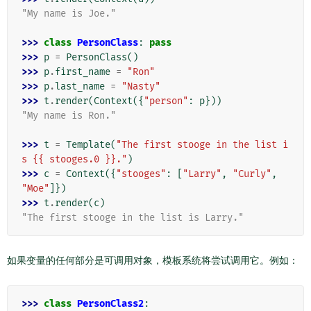
"My name is Joe."
>>> 
class
PersonClass
:
pass
>>> 
p
=
PersonClass
()
>>> 
p
.
first_name
=
"Ron"
>>> 
p
.
last_name
=
"Nasty"
>>> 
t
.
render
(
Context
({
"person"
:
p
}))
"My name is Ron."
>>> 
t
=
Template
(
"The first stooge in the list i
s {{ stooges.0 }}."
)
>>> 
c
=
Context
({
"stooges"
:
[
"Larry"
,
"Curly"
,
"Moe"
]})
>>> 
t
.
render
(
c
)
"The first stooge in the list is Larry."
如果变量的任何部分是可调用对象，模板系统将尝试调用它。例如：
>>> 
class
PersonClass2
: