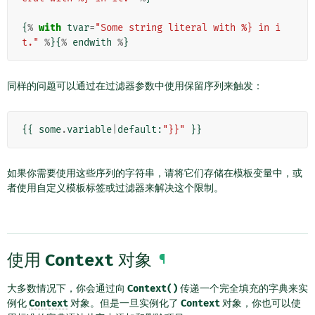
{
%
with
tvar
=
"Some string literal with %} in i
t."
%
}{
%
endwith
%
}
同样的问题可以通过在过滤器参数中使用保留序列来触发：
{{
some
.
variable
|
default
:
"}}"
}}
如果你需要使用这些序列的字符串，请将它们存储在模板变量中，或
者使用自定义模板标签或过滤器来解决这个限制。
使用
Context
对象
¶
大多数情况下，你会通过向
Context()
传递一个完全填充的字典来实
例化
Context
对象。但是一旦实例化了
Context
对象，你也可以使