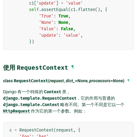
c1
[
'update'
]
=
'value'
self
.
assertEqual
(
c1
.
flatten
(),
{
'True'
:
True
,
'None'
:
None
,
'False'
:
False
,
'update'
:
'value'
,
})
使用
RequestContext
¶
class
RequestContext
(
request
,
dict_=None
,
processors=None
)
¶
Django 有一个特殊的
Context
类，
django.template.RequestContext
，它的作用与普通的
django.template.Context
略有不同。第一个不同是它以一个
HttpRequest
作为它的第一个参数。例如：
c
=
RequestContext
(
request
,
{
'foo'
:
'bar'
,