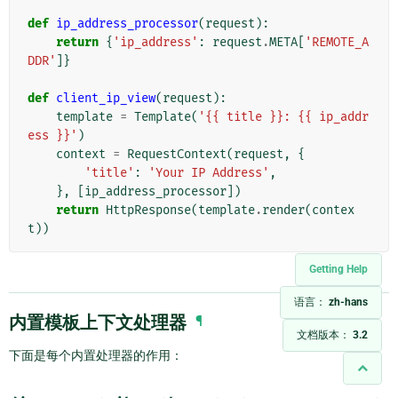
def
ip_address_processor
(
request
):
return
{
'ip_address'
:
request
.
META
[
'REMOTE_A
DDR'
]}
def
client_ip_view
(
request
):
template
=
Template
(
'{{ title }}: {{ ip_addr
ess }}'
)
context
=
RequestContext
(
request
,
{
'title'
:
'Your IP Address'
,
},
[
ip_address_processor
])
return
HttpResponse
(
template
.
render
(
contex
t
))
Getting Help
语言：
zh-hans
内置模板上下文处理器
¶
文档版本：
3.2
下面是每个内置处理器的作用：