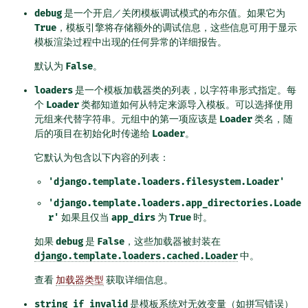
debug
是一个开启／关闭模板调试模式的布尔值。如果它为
True
，模板引擎将存储额外的调试信息，这些信息可用于显示
模板渲染过程中出现的任何异常的详细报告。
默认为
False
。
loaders
是一个模板加载器类的列表，以字符串形式指定。每
个
Loader
类都知道如何从特定来源导入模板。可以选择使用
元组来代替字符串。元组中的第一项应该是
Loader
类名，随
后的项目在初始化时传递给
Loader
。
它默认为包含以下内容的列表：
'django.template.loaders.filesystem.Loader'
'django.template.loaders.app_directories.Loade
r'
如果且仅当
app_dirs
为
True
时。
如果
debug
是
False
，这些加载器被封装在
django.template.loaders.cached.Loader
中。
查看
加载器类型
获取详细信息。
string_if_invalid
是模板系统对无效变量（如拼写错误）