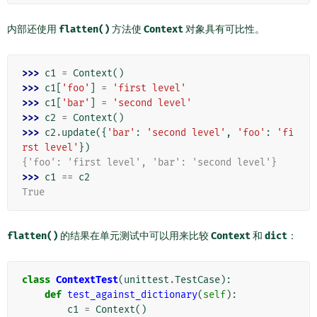
内部还使用
flatten()
方法使
Context
对象具有可比性。
>>> 
c1
=
Context
()
>>> 
c1
[
'foo'
]
=
'first level'
>>> 
c1
[
'bar'
]
=
'second level'
>>> 
c2
=
Context
()
>>> 
c2
.
update
({
'bar'
:
'second level'
,
'foo'
:
'fi
rst level'
})
{'foo': 'first level', 'bar': 'second level'}
>>> 
c1
==
c2
True
flatten()
的结果在单元测试中可以用来比较
Context
和
dict
：
class
ContextTest
(
unittest
.
TestCase
):
def
test_against_dictionary
(
self
):
c1
=
Context
()