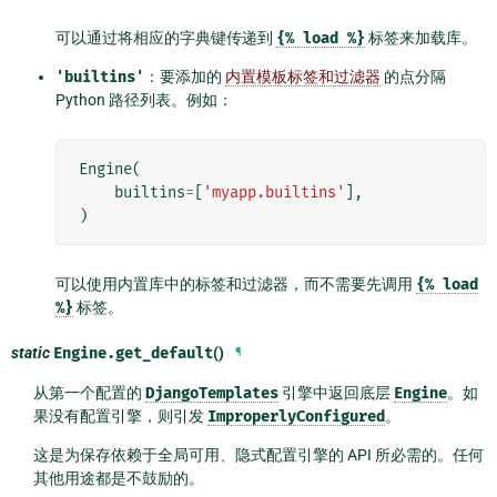
可以通过将相应的字典键传递到
{%
load
%}
标签来加载库。
'builtins'
：要添加的
内置模板标签和过滤器
的点分隔
Python 路径列表。例如：
Engine
(
builtins
=
[
'myapp.builtins'
],
)
可以使用内置库中的标签和过滤器，而不需要先调用
{%
load
%}
标签。
static
Engine.
get_default
()
¶
从第一个配置的
DjangoTemplates
引擎中返回底层
Engine
。如
果没有配置引擎，则引发
ImproperlyConfigured
。
这是为保存依赖于全局可用、隐式配置引擎的 API 所必需的。任何
其他用途都是不鼓励的。