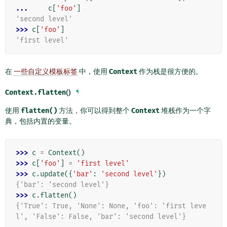
... 
c
[
'foo'
]
'second level'
>>> 
c
[
'foo'
]
'first level'
在
一些自定义模板标签
中，使用
Context
作为栈是很方便的。
Context.
flatten
()
¶
使用
flatten()
方法，你可以得到整个
Context
堆栈作为一个字
典，包括内置的变量。
>>> 
c
=
Context
()
>>> 
c
[
'foo'
]
=
'first level'
>>> 
c
.
update
({
'bar'
:
'second level'
})
{'bar': 'second level'}
>>> 
c
.
flatten
()
{'True': True, 'None': None, 'foo': 'first leve
l', 'False': False, 'bar': 'second level'}