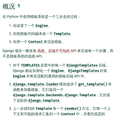
概况
¶
在 Python 中使用模板系统是一个三步走的过程：
你设置了一个
Engine
。
你把模板代码编译成一个
Template
。
你用一个
Context
来渲染模板。
Django 项目一般依靠
高级、后端不可知的 API
来完成每一个步骤，而
不是模板系统的低级 API。
对于
TEMPLATES
设置中的每一个
DjangoTemplates
后端，
Django 都会实例化一个
Engine
。
DjangoTemplates
封装
Engine
并将其适配到通用的模板后端 API 中。
django.template.loader
模块提供了
get_template()
等
函数来加载模板。它们返回一个
django.template.backends.django.Template
，它封装
了实际的
django.template
。
上一步得到的
Template
有一个
render()
方法，它将一个上
下文和可能的请求汇集到一个
Context
中，并委托底层的