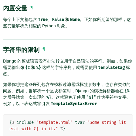
内置变量
¶
每个上下文都包含
True
、
False
和
None
。正如你所期望的那样，这
些变量解析为相应的 Python 对象。
字符串的限制
¶
Django 的模板语言没有办法转义用于自己语法的字符。例如，如果你
需要输出像
{%
和
%}
这样的字符序列，就需要使用
templatetag
标
签。
如果你想把这些序列包含在模板过滤器或标签参数中，也存在类似的
问题。例如，当解析一个区块标签时，Django 的模板解析器会在
{%
之后寻找第一次出现的
%}
。这就避免了使用
"%}"
作为字符串文字。
例如，以下表达式将引发
TemplateSyntaxError
：
{
%
include
"template.html"
tvar
=
"Some string lit
eral with %} in it."
%
}