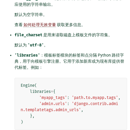
应使用的字符串输出。
默认为空字符串。
查看
如何处理无效变量
获取更多信息。
file_charset
是用来读取磁盘上模板文件的字符集。
默认为
'utf-8'
。
'libraries'
：模板标签模块的标签和点分隔 Python 路径字
典，用于向模板引擎注册。它用于添加新库或为现有库提供替
代标签。例如：
Engine
(
libraries
=
{
'myapp_tags'
:
'path.to.myapp.tags'
,
'admin.urls'
:
'django.contrib.admi
n.templatetags.admin_urls'
,
},
)