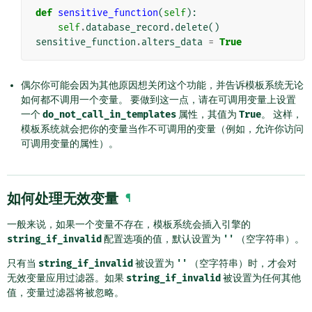
def
sensitive_function
(
self
):
self
.
database_record
.
delete
()
sensitive_function
.
alters_data
=
True
偶尔你可能会因为其他原因想关闭这个功能，并告诉模板系统无论
如何都不调用一个变量。 要做到这一点，请在可调用变量上设置
一个
do_not_call_in_templates
属性，其值为
True
。 这样，
模板系统就会把你的变量当作不可调用的变量（例如，允许你访问
可调用变量的属性）。
如何处理无效变量
¶
一般来说，如果一个变量不存在，模板系统会插入引擎的
string_if_invalid
配置选项的值，默认设置为
''
（空字符串）。
只有当
string_if_invalid
被设置为
''
（空字符串）时，才会对
无效变量应用过滤器。如果
string_if_invalid
被设置为任何其他
值，变量过滤器将被忽略。