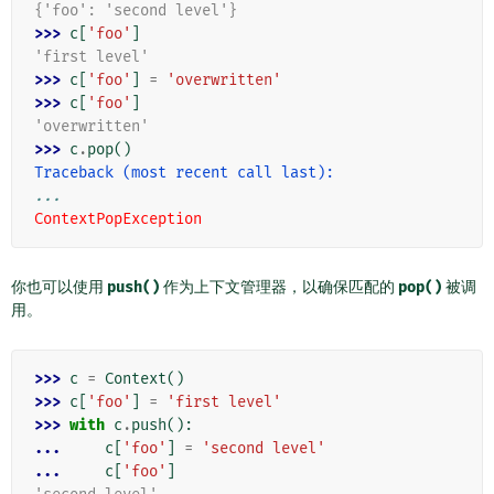
{'foo': 'second level'}
>>> 
c
[
'foo'
]
'first level'
>>> 
c
[
'foo'
]
=
'overwritten'
>>> 
c
[
'foo'
]
'overwritten'
>>> 
c
.
pop
()
Traceback (most recent call last):
...
ContextPopException
你也可以使用
push()
作为上下文管理器，以确保匹配的
pop()
被调
用。
>>> 
c
=
Context
()
>>> 
c
[
'foo'
]
=
'first level'
>>> 
with
c
.
push
():
... 
c
[
'foo'
]
=
'second level'
... 
c
[
'foo'
]