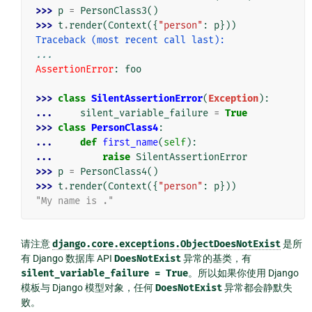
>>> 
p
=
PersonClass3
()
>>> 
t
.
render
(
Context
({
"person"
:
p
}))
Traceback (most recent call last):
...
AssertionError
: 
foo
>>> 
class
SilentAssertionError
(
Exception
):
... 
silent_variable_failure
=
True
>>> 
class
PersonClass4
:
... 
def
first_name
(
self
):
... 
raise
SilentAssertionError
>>> 
p
=
PersonClass4
()
>>> 
t
.
render
(
Context
({
"person"
:
p
}))
"My name is ."
请注意
django.core.exceptions.ObjectDoesNotExist
是所
有 Django 数据库 API
DoesNotExist
异常的基类，有
silent_variable_failure
=
True
。所以如果你使用 Django
模板与 Django 模型对象，任何
DoesNotExist
异常都会静默失
败。