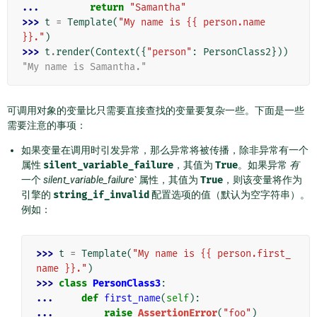
... 
return
"Samantha"
>>> 
t
=
Template
(
"My name is {{ person.name 
}}."
)
>>> 
t
.
render
(
Context
({
"person"
:
PersonClass2
}))
"My name is Samantha."
可调用对象的变量比只需要直接查找的变量要复杂一些。下面是一些
需要注意的事项：
如果变量在调用时引发异常，那么异常将被传播，除非异常有一个
属性
silent_variable_failure
，其值为
True
。如果异常
有
一个
silent_variable_failure`
属性，其值为
True
，则该变量将作为
引擎的
string_if_invalid
配置选项的值（默认为空字符串）。
例如：
>>> 
t
=
Template
(
"My name is {{ person.first_
name }}."
)
>>> 
class
PersonClass3
:
... 
def
first_name
(
self
):
... 
raise
AssertionError
(
"foo"
)