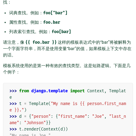
找：
词典查找。例如：
foo["bar"]
属性查找。例如：
foo.bar
列表索引查找。例如：
foo[bar]
请注意，像
{{
foo.bar
}}
这样的模板表达式中的“bar”将被解释为
一个字面字符串，而不是使用变量“bar”的值，如果模板上下文中存在
的话。
模板系统使用的是第一种有效的查找类型。这是短路逻辑。下面是几
个例子：
>>> 
from
django.template
import
Context
,
Templat
e
>>> 
t
=
Template
(
"My name is {{ person.first_nam
e }}."
)
>>> 
d
=
{
"person"
:
{
"first_name"
:
"Joe"
,
"last_n
ame"
:
"Johnson"
}}
>>> 
t
.
render
(
Context
(
d
))
"My name is Joe."