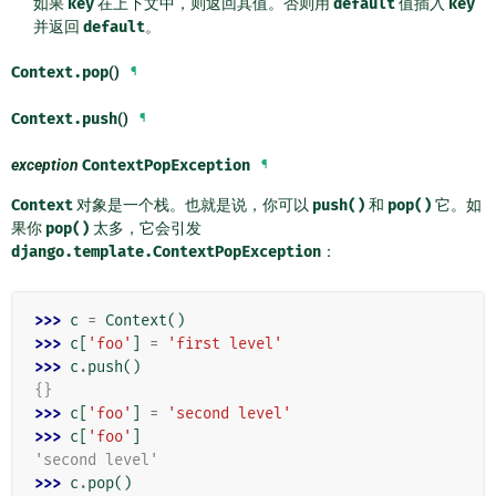
如果
key
在上下文中，则返回其值。否则用
default
值插入
key
并返回
default
。
Context.
pop
()
¶
Context.
push
()
¶
exception
ContextPopException
¶
Context
对象是一个栈。也就是说，你可以
push()
和
pop()
它。如
果你
pop()
太多，它会引发
django.template.ContextPopException
：
>>> 
c
=
Context
()
>>> 
c
[
'foo'
]
=
'first level'
>>> 
c
.
push
()
{}
>>> 
c
[
'foo'
]
=
'second level'
>>> 
c
[
'foo'
]
'second level'
>>> 
c
.
pop
()