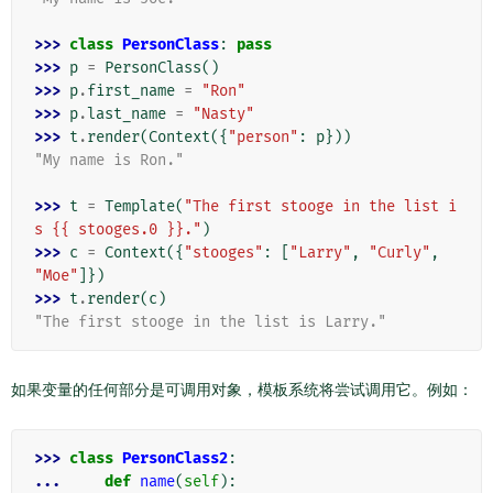
>>> 
class
PersonClass
:
pass
>>> 
p
=
PersonClass
()
>>> 
p
.
first_name
=
"Ron"
>>> 
p
.
last_name
=
"Nasty"
>>> 
t
.
render
(
Context
({
"person"
:
p
}))
"My name is Ron."
>>> 
t
=
Template
(
"The first stooge in the list i
s {{ stooges.0 }}."
)
>>> 
c
=
Context
({
"stooges"
:
[
"Larry"
,
"Curly"
,
"Moe"
]})
>>> 
t
.
render
(
c
)
"The first stooge in the list is Larry."
如果变量的任何部分是可调用对象，模板系统将尝试调用它。例如：
>>> 
class
PersonClass2
:
... 
def
name
(
self
):