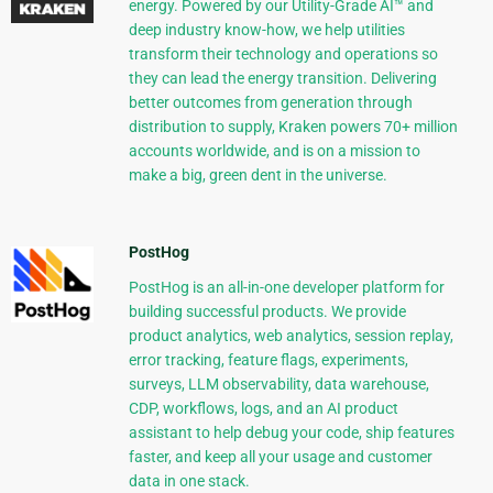
energy. Powered by our Utility-Grade AI™ and
deep industry know-how, we help utilities
transform their technology and operations so
they can lead the energy transition. Delivering
better outcomes from generation through
distribution to supply, Kraken powers 70+ million
accounts worldwide, and is on a mission to
make a big, green dent in the universe.
PostHog
PostHog is an all-in-one developer platform for
building successful products. We provide
product analytics, web analytics, session replay,
error tracking, feature flags, experiments,
surveys, LLM observability, data warehouse,
CDP, workflows, logs, and an AI product
assistant to help debug your code, ship features
faster, and keep all your usage and customer
data in one stack.