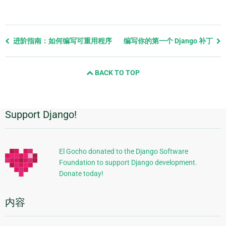
Previous
进阶指南：如何编写可重用程序
编写你的第一个 Django 补丁
page
and
BACK TO TOP
next
page
Support Django!
附
加
信
El Gocho donated to the Django Software
Foundation to support Django development.
息
Donate today!
内容