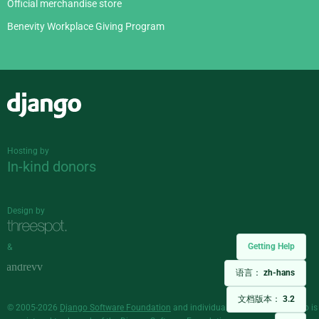
Official merchandise store
Benevity Workplace Giving Program
Django
Hosting by
In-kind donors
Design by
Getting Help
&
语言：
zh-hans
文档版本：
3.2
© 2005-2026
Django Software Foundation
and individual contributors. Django is