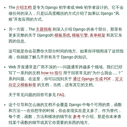
The
介绍文档
是专为 Django 初学者或 Web 初学者设计的。它不会
做任何的深入，只是以高度概括的方式介绍了如果以 Django “风
格”开发应用的方式。
另一方面，The
主题指南
则深入介绍 Django 的各个部分。那里有
更多完整的关于 Django的
模板系统
,
模板引擎
,
表单框架
和其它东
西的信息。
这可能是你会花费你大部分时间的地方。如果你详细阅读了这些指
南，你就能了解几乎所有关于 Django 的知识。
Web 开发通常是广而不深的——问题通常跨越多个领域。我们已经
写了一系列的文档
how-to 指引
用于回答常见的“为什么我会……？”
系列问题。在这里，你可以找到关于
通过 Django 生成 PDF
，
定义
自定义模板标签
的文档，当然，还有其它的文档。
关于常见问题的回答可参见
FAQ
。
这个引导和怎么做的文档不会覆盖 Django 中每个可用的类，函数
和方法——在你想学的时候，你会发现实在是太多了。作为替代，
每个类，函数，方法和模块的细节在
参考
中介绍。那是你未来查
找某个函数的细节或其它你需要的东西的地方。