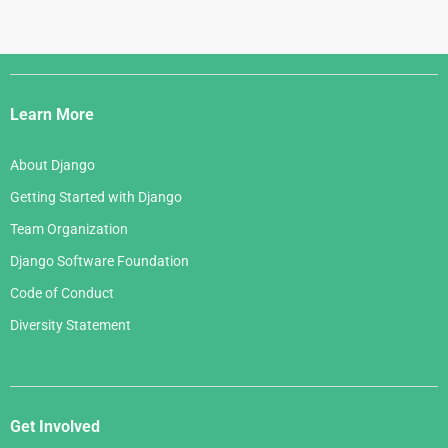
Django
Links
Learn More
About Django
Getting Started with Django
Team Organization
Django Software Foundation
Code of Conduct
Diversity Statement
Get Involved