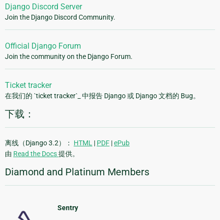
Django Discord Server
Join the Django Discord Community.
Official Django Forum
Join the community on the Django Forum.
Ticket tracker
在我们的 `ticket tracker`_ 中报告 Django 或 Django 文档的 Bug。
下载：
离线（Django 3.2）：
HTML
|
PDF
|
ePub
由
Read the Docs
提供。
Diamond and Platinum Members
Sentry