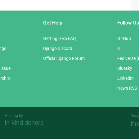
Get Help
Follow Us
Getting Help FAQ
GitHub
ango
Django Discord
X
Official Django Forum
Fediverse 
 Issue
Bluesky
rship
LinkedIn
News RSS
Hosting by
Desi
In-kind donors
Threespot
andrevv