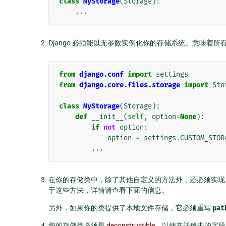
class
MyStorage
(
Storage
):
...
Django 必须能以无参数实例化你的存储系统。意味着
from
django.conf
import
settings
from
django.core.files.storage
import
Sto
class
MyStorage
(
Storage
):
def
__init__
(
self
,
option
=
None
):
if
not
option
:
option
=
settings
.
CUSTOM_STOR
...
在你的存储类中，除了其他自定义的方法外，还必须实
于这些方法，详情请查看下面的信息。
另外，如果你的类提供了本地文件存储，它必须重写
pat
您的存储类必须是
deconstructible
，以便在迁移中的字段