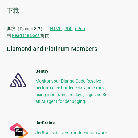
下载：
离线（Django 3.2）：
HTML
|
PDF
|
ePub
由
Read the Docs
提供。
Diamond and Platinum Members
Sentry
Monitor your Django Code Resolve
performance bottlenecks and errors
using monitoring, replays, logs and Seer
an AI agent for debugging.
JetBrains
JetBrains delivers intelligent software