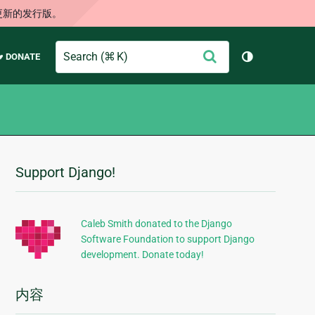
更新的发行版。
Search
提
♥ DONATE
切换主题（
交
Support Django!
附
加
信
Caleb Smith donated to the Django
Software Foundation to support Django
息
development. Donate today!
内容