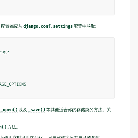
所有配置都应从
django.conf.settings
配置中获取:
rage
AGE_OPTIONS
现
_open()
以及
_save()
等其他适合你的存储类的方法。关
h()
方法。
上使用它时可以序列化。 只要你的字段有自己的参数