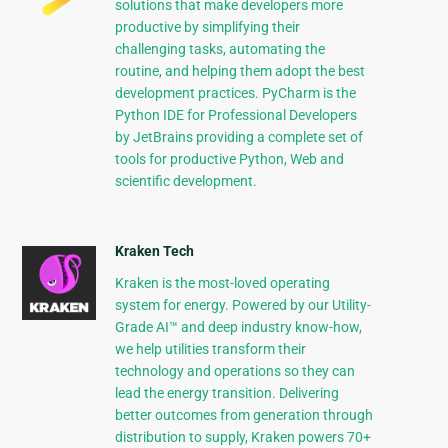
solutions that make developers more
productive by simplifying their
challenging tasks, automating the
routine, and helping them adopt the best
development practices. PyCharm is the
Python IDE for Professional Developers
by JetBrains providing a complete set of
tools for productive Python, Web and
scientific development.
Kraken Tech
Kraken is the most-loved operating
system for energy. Powered by our Utility-
Grade AI™ and deep industry know-how,
we help utilities transform their
technology and operations so they can
lead the energy transition. Delivering
better outcomes from generation through
distribution to supply, Kraken powers 70+