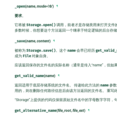
_open
(
name
,
mode='rb'
)
¶
要求
。
它将被
Storage.open()
调用，前者才是存储类用来打开文件
多数时候，你想要这个方法返回一个继承于特定逻辑的后台存储
_save
(
name
,
content
)
¶
被称为
Storage.save()
。这个
name
会早已经历
get_valid_
成为
File
对象自身。
应该返回保存的文件名的实际名称（通常是传入“name”，但
get_valid_name
(
name
)
¶
返回适用于底层存储系统的文件名。 传递给此方法的
name
参数
用的，则在删除任何路径信息后由该方法返回的文件名。 重写
“Storage”上提供的代码仅保留原始文件名中的字母数字字符
get_alternative_name
(
file_root
,
file_ext
)
¶