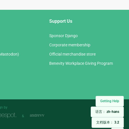
Support Us
Sponsor Django
Corporate membership
(Mastodon)
Official merchandise store
Benevity Workplace Giving Program
Getting Help
gn by
语言：
zh-hans
&
文档版本：
3.2