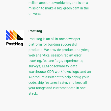
million accounts worldwide, and is on a
mission to make a big, green dent in the
universe.
PostHog
PostHog is an all-in-one developer
platform for building successful
products. We provide product analytics,
web analytics, session replay, error
tracking, feature flags, experiments,
surveys, LLM observability, data
warehouse, CDP, workflows, logs, and an
AI product assistant to help debug your
code, ship features faster, and keep all
your usage and customer data in one
stack.