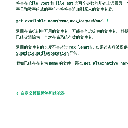
将会在
file_root
和
file_ext
这两个参数的基础上返回另一个
字母和数字组成的字符串将将会追加到原来的文件名后。
get_available_name
(
name
,
max_length=None
)
¶
返回存储机制中可用的文件名，可能会考虑提供的文件名。 根
已经被清除为一个对存储系统有效的文件名。
返回的文件名的长度不会超过
max_length
，如果该参数被提供
SuspiciousFileOperation
异常。
假如已经存在名为
name
的文件，那么
get_alternative_nam
Previous
自定义模板标签和过滤器
page
and
next
page