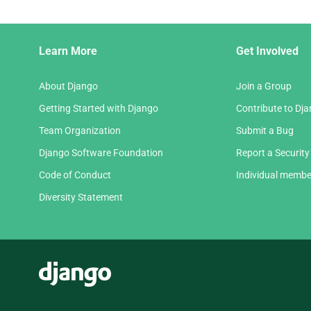
Django
Learn More
Get Involved
Links
About Django
Join a Group
Getting Started with Django
Contribute to Dj
Team Organization
Submit a Bug
Django Software Foundation
Report a Security
Code of Conduct
Individual membe
Diversity Statement
Django