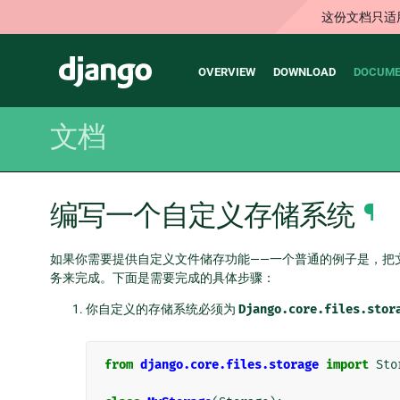
这份文档只适
Main
Django
OVERVIEW
DOWNLOAD
DOCUME
navigation
文档
编写一个自定义存储系统
¶
如果你需要提供自定义文件储存功能——一个普通的例子是，把
务来完成。下面是需要完成的具体步骤：
你自定义的存储系统必须为
Django.core.files.stor
from
django.core.files.storage
import
Sto