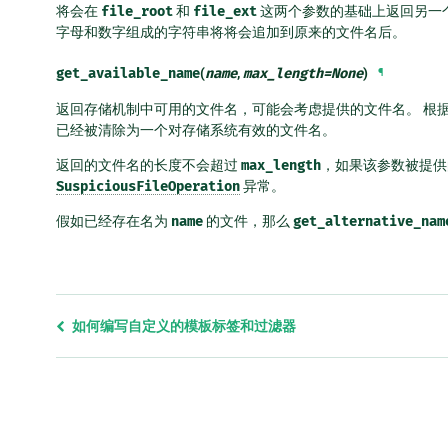
将会在
file_root
和
file_ext
这两个参数的基础上返回另一个
字母和数字组成的字符串将将会追加到原来的文件名后。
get_available_name
(
name
,
max_length
=
None
)
¶
返回存储机制中可用的文件名，可能会考虑提供的文件名。 根
已经被清除为一个对存储系统有效的文件名。
返回的文件名的长度不会超过
max_length
，如果该参数被提供
SuspiciousFileOperation
异常。
假如已经存在名为
name
的文件，那么
get_alternative_nam
Previous
如何编写自定义的模板标签和过滤器
page
and
next
page