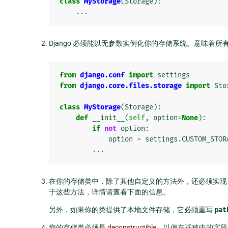
class
MyStorage
(
Storage
):
...
Django 必须能以无参数实例化你的存储系统。意味着
from
django.conf
import
settings
from
django.core.files.storage
import
Sto
class
MyStorage
(
Storage
):
def
__init__
(
self
,
option
=
None
):
if
not
option
:
option
=
settings
.
CUSTOM_STOR
...
在你的存储类中，除了其他自定义的方法外，还必须实
于这些方法，详情请查看下面的信息。
另外，如果你的类提供了本地文件存储，它必须重写
pat
您的存储类必须是
deconstructible
，以便在迁移中的字段