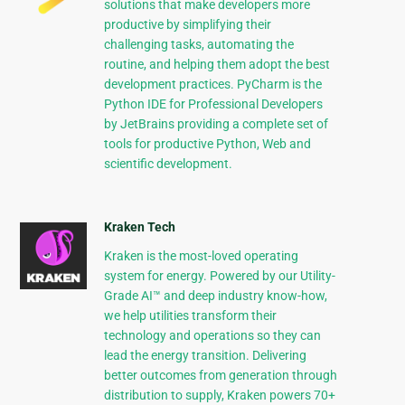
solutions that make developers more
productive by simplifying their
challenging tasks, automating the
routine, and helping them adopt the best
development practices. PyCharm is the
Python IDE for Professional Developers
by JetBrains providing a complete set of
tools for productive Python, Web and
scientific development.
Kraken Tech
Kraken is the most-loved operating
system for energy. Powered by our Utility-
Grade AI™ and deep industry know-how,
we help utilities transform their
technology and operations so they can
lead the energy transition. Delivering
better outcomes from generation through
distribution to supply, Kraken powers 70+