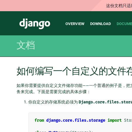
这份文档只适
Main
Django
OVERVIEW
DOWNLOAD
DOCUME
navigation
文档
如何编写一个自定义的文件
如果你需要提供自定义文件储存功能——一个普通的例子是，把
务来完成。下面是需要完成的具体步骤：
你自定义的存储系统必须为
Django.core.files.stor
from
django.core.files.storage
import
Sto