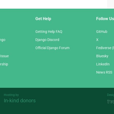
Get Help
Follow Us
Getting Help FAQ
GitHub
ango
Django Discord
X
Official Django Forum
Fediverse 
 Issue
Bluesky
rship
LinkedIn
News RSS
Hosting by
Desi
In-kind donors
Threespot
andrevv