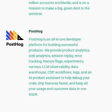
million accounts worldwide, and is on a
mission to make a big, green dent in the
universe.
PostHog
PostHog is an all-in-one developer
platform for building successful
products. We provide product analytics,
web analytics, session replay, error
tracking, feature flags, experiments,
surveys, LLM observability, data
warehouse, CDP, workflows, logs, and an
AI product assistant to help debug your
code, ship features faster, and keep all
your usage and customer data in one
stack.