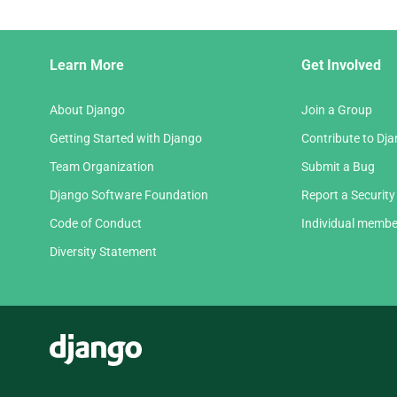
Django
Learn More
Get Involved
Links
About Django
Join a Group
Getting Started with Django
Contribute to Dj
Team Organization
Submit a Bug
Django Software Foundation
Report a Security
Code of Conduct
Individual membe
Diversity Statement
Django