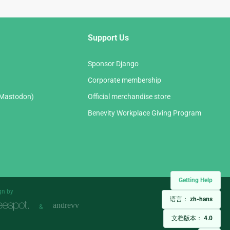
Support Us
Sponsor Django
Corporate membership
(Mastodon)
Official merchandise store
Benevity Workplace Giving Program
Getting Help
gn by
语言：
zh-hans
&
文档版本：
4.0