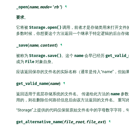
_open
(
name
,
mode
=
'rb'
)
¶
要求
。
它将被
Storage.open()
调用，前者才是存储类用来打开文件
多数时候，你想要这个方法返回一个继承于特定逻辑的后台存储
_save
(
name
,
content
)
¶
被称为
Storage.save()
。这个
name
会早已经历
get_valid_
成为
File
对象自身。
应该返回保存的文件名的实际名称（通常是传入“name”，但
get_valid_name
(
name
)
¶
返回适用于底层存储系统的文件名。 传递给此方法的
name
参数
用的，则在删除任何路径信息后由该方法返回的文件名。 重写
“Storage”上提供的代码仅保留原始文件名中的字母数字字符
get_alternative_name
(
file_root
,
file_ext
)
¶