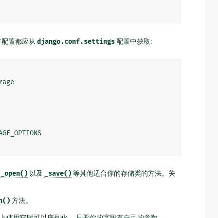
所有配置都应从
django.conf.settings
配置中获取:
rage
AGE_OPTIONS
现
_open()
以及
_save()
等其他适合你的存储类的方法。关
h()
方法。
上使用它时可以序列化。 只要你的字段有自己的参数