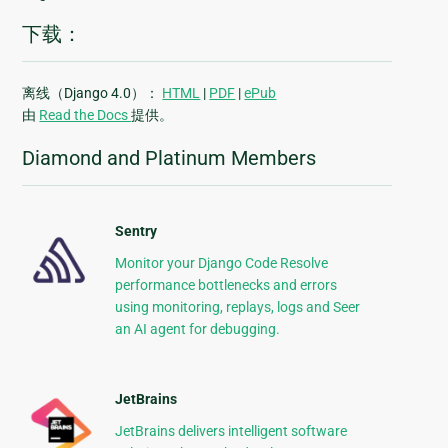
下载：
离线（Django 4.0）：
HTML
|
PDF
|
ePub
由
Read the Docs
提供。
Diamond and Platinum Members
Sentry
Monitor your Django Code Resolve
performance bottlenecks and errors
using monitoring, replays, logs and Seer
an AI agent for debugging.
JetBrains
JetBrains delivers intelligent software