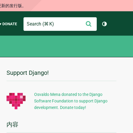
更新的发行版。
Search
提
♥ DONATE
切换主题（
交
Support Django!
附
加
信
Osvaldo Mena donated to the Django
Software Foundation to support Django
息
development. Donate today!
内容