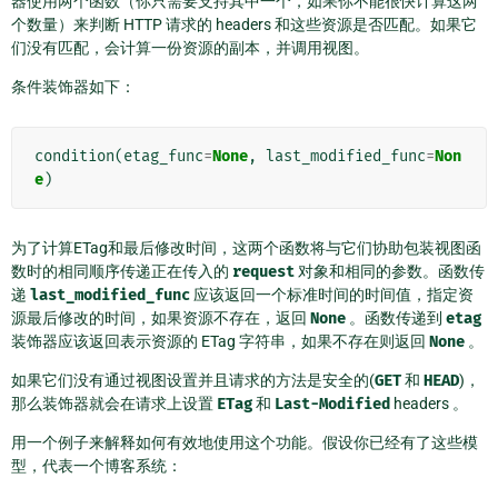
器使用两个函数（你只需要支持其中一个，如果你不能很快计算这两
个数量）来判断 HTTP 请求的 headers 和这些资源是否匹配。如果它
们没有匹配，会计算一份资源的副本，并调用视图。
条件装饰器如下：
condition
(
etag_func
=
None
,
last_modified_func
=
Non
e
)
为了计算ETag和最后修改时间，这两个函数将与它们协助包装视图函
数时的相同顺序传递正在传入的
request
对象和相同的参数。函数传
递
last_modified_func
应该返回一个标准时间的时间值，指定资
源最后修改的时间，如果资源不存在，返回
None
。函数传递到
etag
装饰器应该返回表示资源的 ETag 字符串，如果不存在则返回
None
。
如果它们没有通过视图设置并且请求的方法是安全的(
GET
和
HEAD
)，
那么装饰器就会在请求上设置
ETag
和
Last-Modified
headers 。
用一个例子来解释如何有效地使用这个功能。假设你已经有了这些模
型，代表一个博客系统：