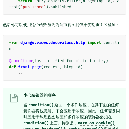
return
Entry
.
objects
.
filter
(
blog
=
blog_id
)
.
la
test
(
"published"
)
.
published
然后你可以使用这个函数预先为首页视图提供未变动页面的检测：
from
django.views.decorators.http
import
conditi
on
@condition
(
last_modified_func
=
latest_entry
)
def
front_page
(
request
,
blog_id
):
...
小心装饰器的顺序
当
condition()
返回一个条件响应，在其下面的任何
装饰器将被忽略并不会应用于响应。因此，任何需要同
时应用于常规视图响应和条件响应的装饰器必须在
condition()
上面。特别是，
vary_on_cookie()
,
和
应该首先