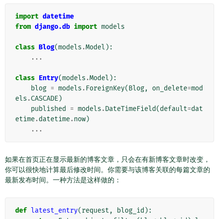
import
datetime
from
django.db
import
models
class
Blog
(
models
.
Model
):
...
class
Entry
(
models
.
Model
):
blog
=
models
.
ForeignKey
(
Blog
,
on_delete
=
mod
els
.
CASCADE
)
published
=
models
.
DateTimeField
(
default
=
dat
etime
.
datetime
.
now
)
...
如果在首页正在显示最新的博客文章，只会在有新博客文章时改变，
你可以很快地计算最后修改时间。你需要与该博客关联的每篇文章的
最新发布时间。一种方法是这样做的：
def
latest_entry
(
request
,
blog_id
):