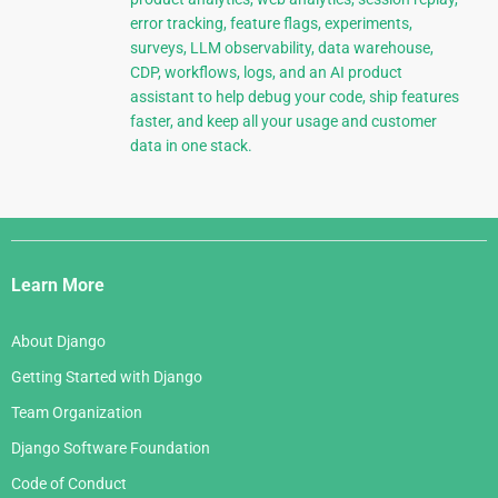
error tracking, feature flags, experiments,
surveys, LLM observability, data warehouse,
CDP, workflows, logs, and an AI product
assistant to help debug your code, ship features
faster, and keep all your usage and customer
data in one stack.
Django
Links
Learn More
About Django
Getting Started with Django
Team Organization
Django Software Foundation
Code of Conduct