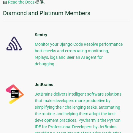
由
Read the Docs
提供。
Diamond and Platinum Members
Sentry
Monitor your Django Code Resolve performance
bottlenecks and errors using monitoring,
replays, logs and Seer an AI agent for
debugging.
JetBrains
JetBrains delivers intelligent software solutions
that make developers more productive by
simplifying their challenging tasks, automating
the routine, and helping them adopt the best
development practices. PyCharm is the Python
IDE for Professional Developers by JetBrains