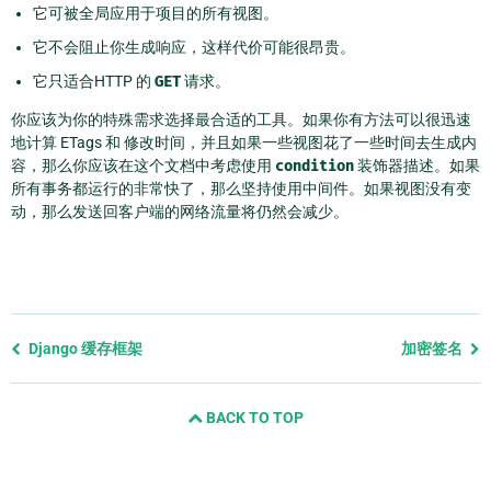
它可被全局应用于项目的所有视图。
它不会阻止你生成响应，这样代价可能很昂贵。
它只适合HTTP 的
GET
请求。
你应该为你的特殊需求选择最合适的工具。如果你有方法可以很迅速
地计算 ETags 和 修改时间，并且如果一些视图花了一些时间去生成内
容，那么你应该在这个文档中考虑使用
condition
装饰器描述。如果
所有事务都运行的非常快了，那么坚持使用中间件。如果视图没有变
动，那么发送回客户端的网络流量将仍然会减少。
Previous
Django 缓存框架
加密签名
page
and
BACK TO TOP
next
page