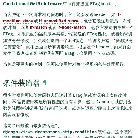
ConditionalGetMiddleware
中间件来设置
ETag
header 。
当客户端下一次请求相同资源时，它可能会发送header，如
If-
modified-since
或
If-unmodified-since
，包含它发送后最后一次修
改时间，或者
If-match
或者
If-none-match
，包含它发送的最后一个
ETag
。如果页面的当前版本与客户端发送的
ETag
匹配，或者如果资
源没有被修改，那么就会返回一个304状态，告诉客户端：“资源没有
任何变化”，而不是返回所有资源响应。根据这个 header，如果页面
发生了修改或者客户端没有匹配
ETag
，会返回 412 状态码。
当你需要更多的控制，你可以使用针对每个视图的条件处理函数。
条件装饰器
¶
很多时候你可以创建函数去迅速计算 ETag 值或资源的上次修改时
间，
不
需要进行构建所有视图的所有计算。然后 Django 可以使用函
数为视图控制提供 "提前判断" 选项。或许告诉客户端自上次请求以来
内容没有修改。
这两个函数被当做参数传递到
django.views.decorators.http.condition
装饰器。这个装饰