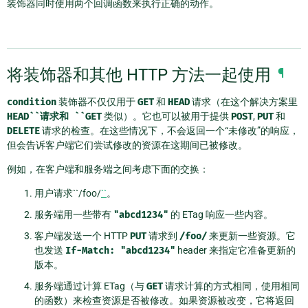
装饰器同时使用两个回调函数来执行正确的动作。
将装饰器和其他 HTTP 方法一起使用
¶
condition
装饰器不仅仅用于
GET
和
HEAD
请求（在这个解决方案里
HEAD``请求和
``GET
类似）。它也可以被用于提供
POST
,
PUT
和
DELETE
请求的检查。在这些情况下，不会返回一个“未修改”的响应，
但会告诉客户端它们尝试修改的资源在这期间已被修改。
例如，在客户端和服务端之间考虑下面的交换：
用户请求``/foo/
``
。
服务端用一些带有
"abcd1234"
的 ETag 响应一些内容。
客户端发送一个 HTTP
PUT
请求到
/foo/
来更新一些资源。它
也发送
If-Match:
"abcd1234"
header 来指定它准备更新的
版本。
服务端通过计算 ETag（与
GET
请求计算的方式相同，使用相同
的函数）来检查资源是否被修改。如果资源被改变，它将返回