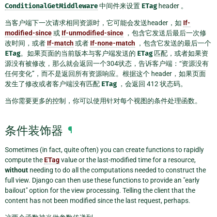
ConditionalGetMiddleware
中间件来设置
ETag
header 。
当客户端下一次请求相同资源时，它可能会发送header，如
If-
modified-since
或
If-unmodified-since
，包含它发送后最后一次修
改时间，或者
If-match
或者
If-none-match
，包含它发送的最后一个
ETag
。如果页面的当前版本与客户端发送的
ETag
匹配，或者如果资
源没有被修改，那么就会返回一个304状态，告诉客户端：“资源没有
任何变化”，而不是返回所有资源响应。根据这个 header，如果页面
发生了修改或者客户端没有匹配
ETag
，会返回 412 状态码。
当你需要更多的控制，你可以使用针对每个视图的条件处理函数。
条件装饰器
¶
Sometimes (in fact, quite often) you can create functions to rapidly
compute the
ETag
value or the last-modified time for a resource,
without
needing to do all the computations needed to construct the
full view. Django can then use these functions to provide an "early
bailout" option for the view processing. Telling the client that the
content has not been modified since the last request, perhaps.