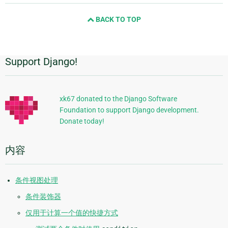
and
BACK TO TOP
next
page
Support Django!
附
加
信
xk67 donated to the Django Software
Foundation to support Django development.
息
Donate today!
内容
条件视图处理
条件装饰器
仅用于计算一个值的快捷方式