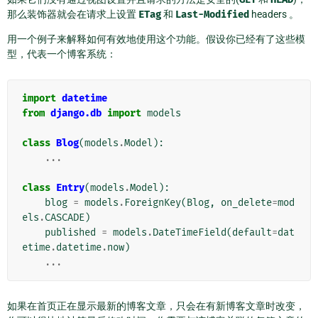
那么装饰器就会在请求上设置
ETag
和
Last-Modified
headers 。
用一个例子来解释如何有效地使用这个功能。假设你已经有了这些模
型，代表一个博客系统：
import
datetime
from
django.db
import
models
class
Blog
(
models
.
Model
):
...
class
Entry
(
models
.
Model
):
blog
=
models
.
ForeignKey
(
Blog
,
on_delete
=
mod
els
.
CASCADE
)
published
=
models
.
DateTimeField
(
default
=
dat
etime
.
datetime
.
now
)
...
如果在首页正在显示最新的博客文章，只会在有新博客文章时改变，