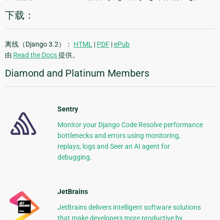
下载：
离线（Django 3.2）：
HTML
|
PDF
|
ePub
由
Read the Docs
提供。
Diamond and Platinum Members
Sentry
Monitor your Django Code Resolve performance
bottlenecks and errors using monitoring,
replays, logs and Seer an AI agent for
debugging.
JetBrains
JetBrains delivers intelligent software solutions
that make developers more productive by