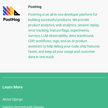
PostHog
PostHog is an all-in-one developer platform for
building successful products. We provide
product analytics, web analytics, session replay,
error tracking, feature flags, experiments,
surveys, LLM observability, data warehouse,
CDP, workflows, logs, and an AI product
assistant to help debug your code, ship features
faster, and keep all your usage and customer
data in one stack.
Django
Links
Learn More
About Django
Getting Started with Django