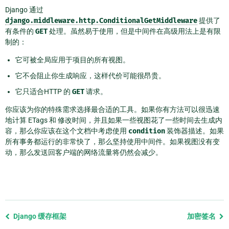
Django 通过
django.middleware.http.ConditionalGetMiddleware
提供了
有条件的
GET
处理。虽然易于使用，但是中间件在高级用法上是有限
制的：
它可被全局应用于项目的所有视图。
它不会阻止你生成响应，这样代价可能很昂贵。
它只适合HTTP 的
GET
请求。
你应该为你的特殊需求选择最合适的工具。如果你有方法可以很迅速
地计算 ETags 和 修改时间，并且如果一些视图花了一些时间去生成内
容，那么你应该在这个文档中考虑使用
condition
装饰器描述。如果
所有事务都运行的非常快了，那么坚持使用中间件。如果视图没有变
动，那么发送回客户端的网络流量将仍然会减少。
Previous
Django 缓存框架
加密签名
page