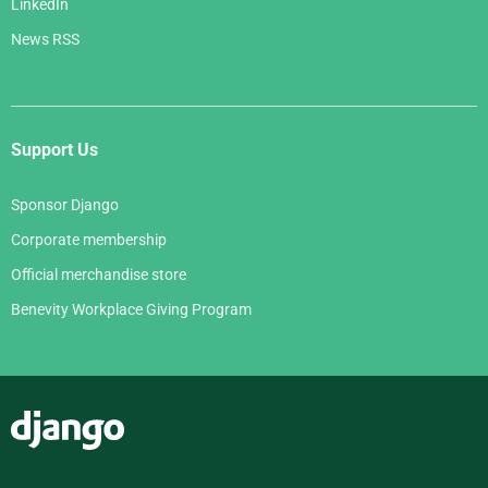
LinkedIn
News RSS
Support Us
Sponsor Django
Corporate membership
Official merchandise store
Benevity Workplace Giving Program
Django