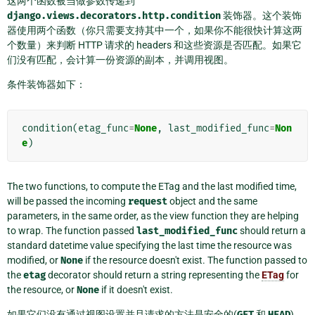
这两个函数被当做参数传递到
django.views.decorators.http.condition
装饰器。这个装饰
器使用两个函数（你只需要支持其中一个，如果你不能很快计算这两
个数量）来判断 HTTP 请求的 headers 和这些资源是否匹配。如果它
们没有匹配，会计算一份资源的副本，并调用视图。
条件装饰器如下：
condition
(
etag_func
=
None
,
last_modified_func
=
Non
e
)
The two functions, to compute the ETag and the last modified time,
will be passed the incoming
request
object and the same
parameters, in the same order, as the view function they are helping
to wrap. The function passed
last_modified_func
should return a
standard datetime value specifying the last time the resource was
modified, or
None
if the resource doesn't exist. The function passed to
the
etag
decorator should return a string representing the
ETag
for
the resource, or
None
if it doesn't exist.
如果它们没有通过视图设置并且请求的方法是安全的(
GET
和
HEAD
)，