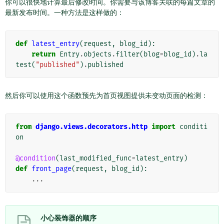
你可以很快地计算最后修改时间。你需要与该博客关联的每篇文章的
最新发布时间。一种方法是这样做的：
def
latest_entry
(
request
,
blog_id
):
return
Entry
.
objects
.
filter
(
blog
=
blog_id
)
.
la
test
(
"published"
)
.
published
然后你可以使用这个函数预先为首页视图提供未变动页面的检测：
from
django.views.decorators.http
import
conditi
on
@condition
(
last_modified_func
=
latest_entry
)
def
front_page
(
request
,
blog_id
):
...
小心装饰器的顺序