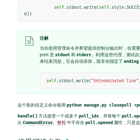
self
.
stdout
.
write
(
self
.
style
.
SUCCE
d
))
注解
当你使用管理命令并希望提供控制台输出时，你需要 wr
print 至
stdout
和
stderr
。利用这些代理，测试自
来结束消息，它会自动添加，除非你指定了
ending
self
.
stdout
.
write
(
"Unterminated line"
这个新的自定义命令能用
python
manage.py
closepoll
<p
handle()
方法接受一个或多个
poll_ids
，并将每个
poll.op
出
CommandError
。
教程
中不存在
poll.opened
属性，只是这