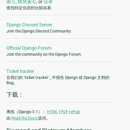
索引
,
模块索引
, or
目录
查找特定信息时比较容易
Django Discord Server
Join the Django Discord Community.
Official Django Forum
Join the community on the Django Forum.
Ticket tracker
在我们的 `ticket tracker`_ 中报告 Django 或 Django 文档的
Bug。
下载：
离线（Django 3.1）：
HTML
|
PDF
|
ePub
由
Read the Docs
提供。