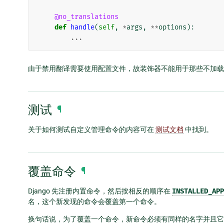
@no_translations
def
handle
(
self
,
*
args
,
**
options
):
...
由于禁用翻译需要使用配置文件，故装饰器不能用于那些不加载
测试
¶
关于如何测试自定义管理命令的内容可在
测试文档
中找到。
覆盖命令
¶
Django 先注册内置命令，然后按相反的顺序在
INSTALLED_APP
名，这个新发现的命令会覆盖第一个命令。
换句话说，为了覆盖一个命令，新命令必须有同样的名字并且它的 