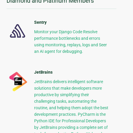
Diamond and Platinum Members
Sentry
Monitor your Django Code Resolve
performance bottlenecks and errors
using monitoring, replays, logs and Seer
an AI agent for debugging.
JetBrains
JetBrains delivers intelligent software
solutions that make developers more
productive by simplifying their
challenging tasks, automating the
routine, and helping them adopt the best
development practices. PyCharm is the
Python IDE for Professional Developers
by JetBrains providing a complete set of