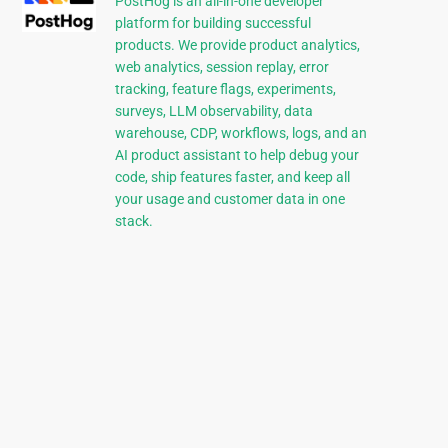
PostHog is an all-in-one developer
platform for building successful
products. We provide product analytics,
web analytics, session replay, error
tracking, feature flags, experiments,
surveys, LLM observability, data
warehouse, CDP, workflows, logs, and an
AI product assistant to help debug your
code, ship features faster, and keep all
your usage and customer data in one
stack.