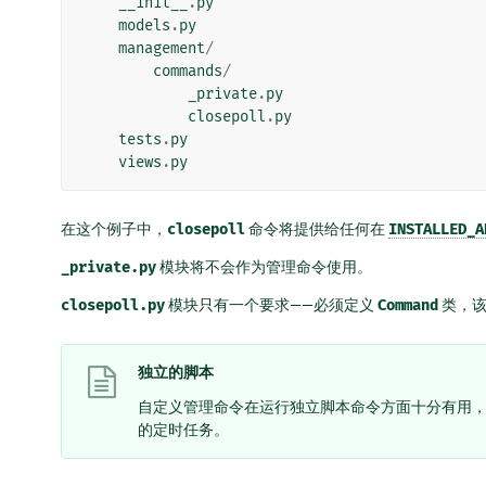
__init__
.
py
models
.
py
management
/
commands
/
_private
.
py
closepoll
.
py
tests
.
py
views
.
py
在这个例子中，
closepoll
命令将提供给任何在
INSTALLED_A
_private.py
模块将不会作为管理命令使用。
closepoll.py
模块只有一个要求——必须定义
Command
类，
独立的脚本
自定义管理命令在运行独立脚本命令方面十分有用，也可用于 
的定时任务。