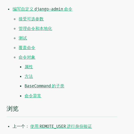
编写自定义
django-admin
命令
接受可选参数
管理命令和本地化
测试
覆盖命令
命令对象
属性
方法
BaseCommand
的子类
命令异常
浏览
上一个：
使用
REMOTE_USER
进行身份验证