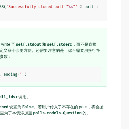
SS
(
'Successfully closed poll "
%s
"'
%
poll_i
ite 至
self.stdout
和
self.stderr
，而不是直接
定义命令会更方便。还需要注意的是，你不需要用换行符
参数：
,
ending
=
''
)
oll_ids>
调用。
ened
设置为
False
。若用户传入了不存在的 polls，将会抛
里为了本例添加至
polls.models.Question
的。