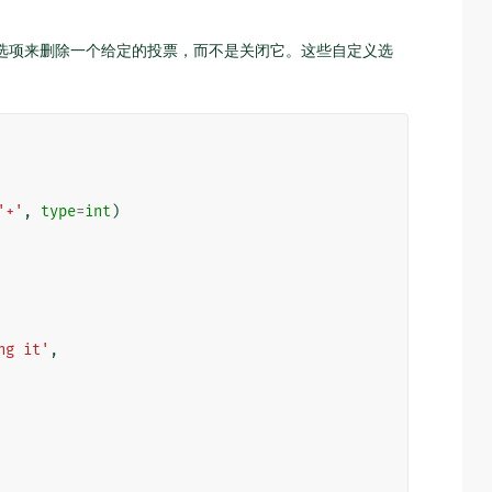
选项来删除一个给定的投票，而不是关闭它。这些自定义选
'+'
,
type
=
int
)
ng it'
,