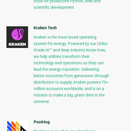
tools for productive Python, Web and
scientific development.
Kraken Tech
Kraken is the most-loved operating
system for energy. Powered by our Utility-
Grade AI™ and deep industry know-how,
we help utilities transform their
technology and operations so they can
lead the energy transition. Delivering
better outcomes from generation through
distribution to supply, Kraken powers 70+
million accounts worldwide, and is on a
mission to make a big, green dent in the
universe.
PostHog