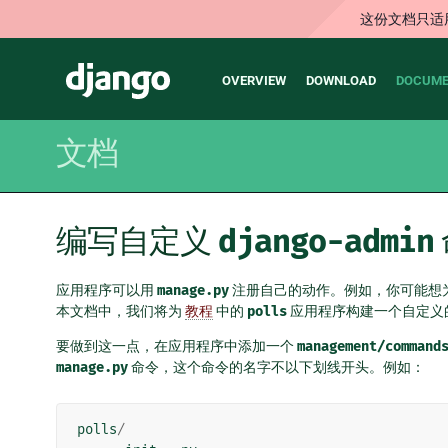
这份文档只适
Main
Django
OVERVIEW
DOWNLOAD
DOCUME
navigation
文档
编写自定义
django-admin
应用程序可以用
manage.py
注册自己的动作。例如，你可能想为你
本文档中，我们将为
教程
中的
polls
应用程序构建一个自定义
要做到这一点，在应用程序中添加一个
management/command
manage.py
命令，这个命令的名字不以下划线开头。例如：
polls
/