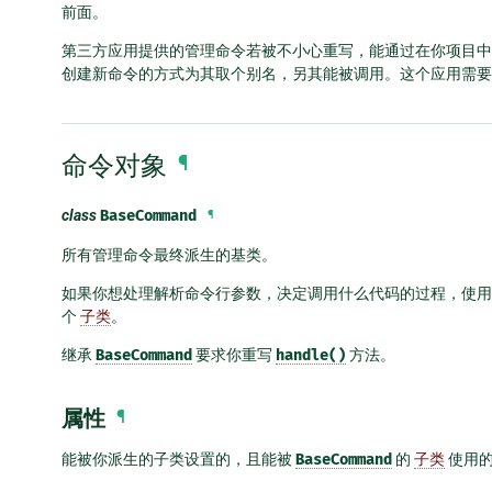
前面。
第三方应用提供的管理命令若被不小心重写，能通过在你项目
创建新命令的方式为其取个别名，另其能被调用。这个应用需
命令对象
¶
class
BaseCommand
¶
所有管理命令最终派生的基类。
如果你想处理解析命令行参数，决定调用什么代码的过程，使用
个
子类
。
继承
BaseCommand
要求你重写
handle()
方法。
属性
¶
能被你派生的子类设置的，且能被
BaseCommand
的
子类
使用