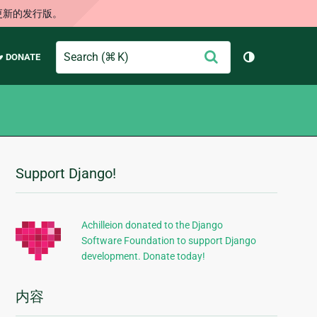
更新的发行版。
Search
提
♥ DONATE
切换主题（
交
Support Django!
附
加
信
Achilleion donated to the Django
Software Foundation to support Django
息
development. Donate today!
内容