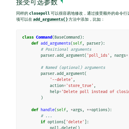
接受可选参数
¶
同样的
closepoll
可以很容易地修改，通过接受额外的命令行
项可以在
add_arguments()
方法中添加，比如：
class
Command
(
BaseCommand
):
def
add_arguments
(
self
,
parser
):
# Positional arguments
parser
.
add_argument
(
'poll_ids'
,
nargs
=
# Named (optional) arguments
parser
.
add_argument
(
'--delete'
,
action
=
'store_true'
,
help
=
'Delete poll instead of closi
)
def
handle
(
self
,
*
args
,
**
options
):
# ...
if
options
[
'delete'
]:
poll
.
delete
()