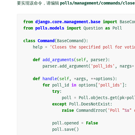
要实现该命令，请编辑
polls/management/commands/close
from
django.core.management.base
import
BaseCo
from
polls.models
import
Question
as
Poll
class
Command
(
BaseCommand
):
help
=
'Closes the specified poll for voti
def
add_arguments
(
self
,
parser
):
parser
.
add_argument
(
'poll_ids'
,
nargs
=
def
handle
(
self
,
*
args
,
**
options
):
for
poll_id
in
options
[
'poll_ids'
]:
try
:
poll
=
Poll
.
objects
.
get
(
pk
=
pol
except
Poll
.
DoesNotExist
:
raise
CommandError
(
'Poll "
%s
" 
poll
.
opened
=
False
poll
.
save
()