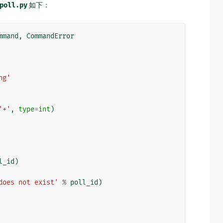
poll.py
如下：
mmand
,
CommandError
ng'
'+'
,
type
=
int
)
l_id
)
does not exist'
%
poll_id
)