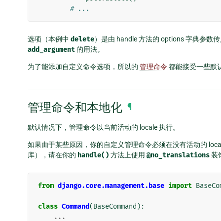
# ...
选项（本例中
delete
）是由 handle 方法的 options 字典参
add_argument
的用法。
为了能添加自定义命令选项，所以的
管理命令
都能接受一些默
管理命令和本地化
¶
默认情况下，管理命令以当前活动的 locale 执行。
如果由于某些原因，你的自定义管理命令必须在没有活动的 loc
库），请在你的
handle()
方法上使用
@no_translations
装
from
django.core.management.base
import
BaseCo
class
Command
(
BaseCommand
):
...