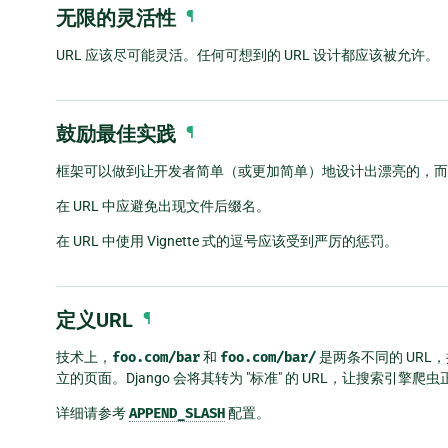
无限的灵活性
¶
URL 应该尽可能灵活。任何可想到的 URL 设计都应该被允许。
鼓励最佳实践
¶
框架可以做到让开发者简单（或更加简单）地设计出漂亮的，而不
在 URL 中应避免出现文件后缀名。
在 URL 中使用 Vignette 式的逗号应该受到严厉的惩罚。
定义URL
¶
技术上，
foo.com/bar
和
foo.com/bar/
是两条不同的 URL
立的页面。Django 会将其转为 "标准" 的 URL，让搜索引擎爬
详细请参考
APPEND_SLASH
配置。