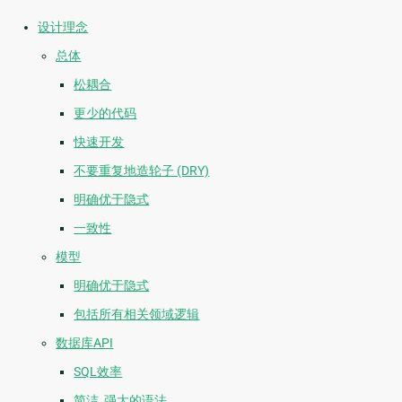
设计理念
总体
松耦合
更少的代码
快速开发
不要重复地造轮子 (DRY)
明确优于隐式
一致性
模型
明确优于隐式
包括所有相关领域逻辑
数据库API
SQL效率
简洁, 强大的语法