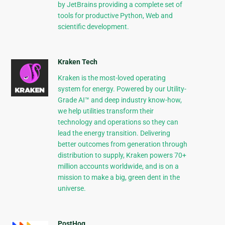
by JetBrains providing a complete set of
tools for productive Python, Web and
scientific development.
Kraken Tech
Kraken is the most-loved operating
system for energy. Powered by our Utility-
Grade AI™ and deep industry know-how,
we help utilities transform their
technology and operations so they can
lead the energy transition. Delivering
better outcomes from generation through
distribution to supply, Kraken powers 70+
million accounts worldwide, and is on a
mission to make a big, green dent in the
universe.
PostHog