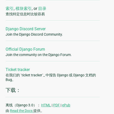
索引
,
模块索引
, or
目录
查找特定信息时比较容易
Django Discord Server
Join the Django Discord Community.
Official Django Forum
Join the community on the Django Forum.
Ticket tracker
在我们的 `ticket tracker`_ 中报告 Django 或 Django 文档的
Bug。
下载：
离线（Django 3.0）：
HTML
|
PDF
|
ePub
由
Read the Docs
提供。