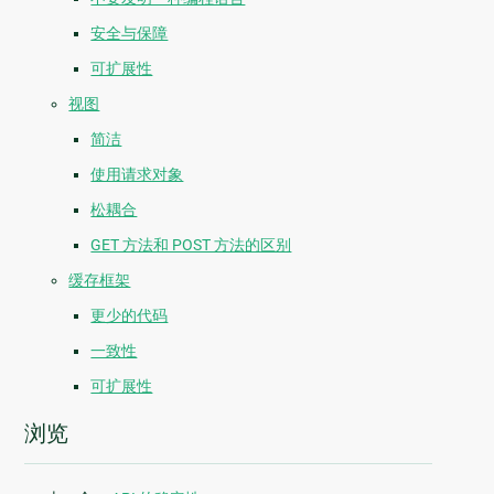
安全与保障
可扩展性
视图
简洁
使用请求对象
松耦合
GET 方法和 POST 方法的区别
缓存框架
更少的代码
一致性
可扩展性
浏览