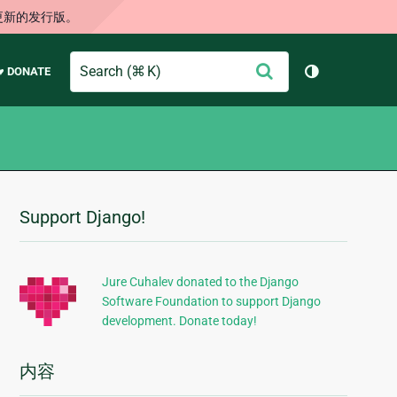
更新的发行版。
Search
提
♥ DONATE
切换主题（
交
Support Django!
附
加
信
Jure Cuhalev donated to the Django
Software Foundation to support Django
息
development. Donate today!
内容