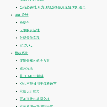
当有必要时, 可方便地选择使用原始 SQL 语句
URL 设计
松耦合
无限的灵活性
鼓励最佳实践
定义URL
模板系统
逻辑分离的解决方案
避免冗余
从 HTML 中解耦
XML不应被用于模板语言
承担设计能力
更加直接的处理空格
不要发明一种编程语言