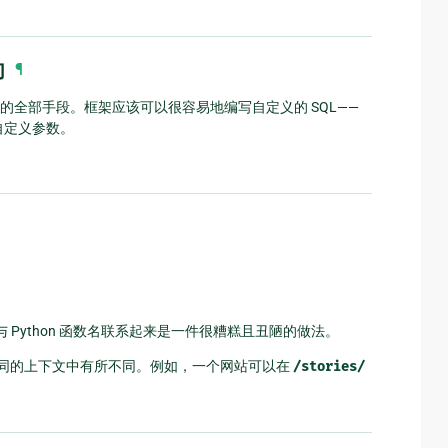
句
¶
终的全部手段。框架应该可以很容易地编写自定义的 SQL——
的自定义参数。
URL 与 Python 函数名联系起来是一件很糟糕且丑陋的做法。
L 在不同的上下文中有所不同。例如，一个网站可以在
/stories/