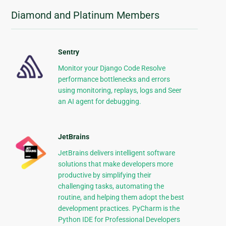
Diamond and Platinum Members
Sentry
Monitor your Django Code Resolve
performance bottlenecks and errors
using monitoring, replays, logs and Seer
an AI agent for debugging.
JetBrains
JetBrains delivers intelligent software
solutions that make developers more
productive by simplifying their
challenging tasks, automating the
routine, and helping them adopt the best
development practices. PyCharm is the
Python IDE for Professional Developers