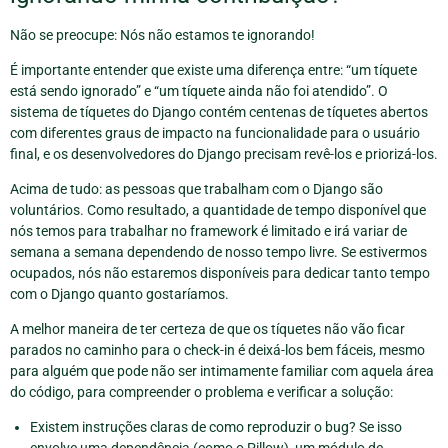
Não se preocupe: Nós não estamos te ignorando!
É importante entender que existe uma diferença entre: “um tíquete
está sendo ignorado” e “um tíquete ainda não foi atendido”. O
sistema de tíquetes do Django contém centenas de tíquetes abertos
com diferentes graus de impacto na funcionalidade para o usuário
final, e os desenvolvedores do Django precisam revê-los e priorizá-los.
Acima de tudo: as pessoas que trabalham com o Django são
voluntários. Como resultado, a quantidade de tempo disponível que
nós temos para trabalhar no framework é limitado e irá variar de
semana a semana dependendo de nosso tempo livre. Se estivermos
ocupados, nós não estaremos disponíveis para dedicar tanto tempo
com o Django quanto gostaríamos.
A melhor maneira de ter certeza de que os tíquetes não vão ficar
parados no caminho para o check-in é deixá-los bem fáceis, mesmo
para alguém que pode não ser intimamente familiar com aquela área
do código, para compreender o problema e verificar a solução:
Existem instruções claras de como reproduzir o bug? Se isso
envolve uma dependência (como o Pillow), um módulo de