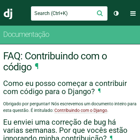
Search
M
Enviar
Django
Alternar 
Documentação
FAQ: Contribuindo com o
código
¶
Como eu posso começar a contribuir
com código para o Django?
¶
Obrigado por perguntar! Nós escrevemos um documento inteiro para
esta questão. É intitulado:
Contribuindo com o Django
.
Eu enviei uma correção de bug há
varias semanas. Por que vocês estão
ignorando minha contribuição?
¶