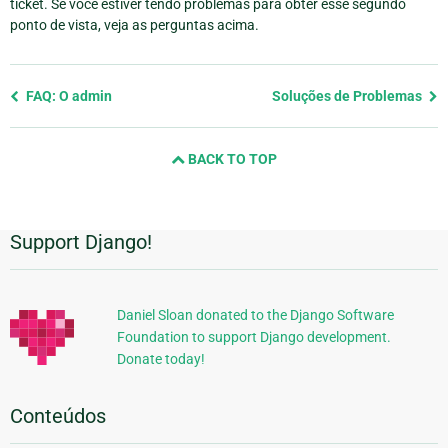
ticket. Se você estiver tendo problemas para obter esse segundo
ponto de vista, veja as perguntas acima.
Previous
FAQ: O admin
Soluções de Problemas
page
and
BACK TO TOP
next
page
Support Django!
Informações
Adicionais
Daniel Sloan donated to the Django Software
Foundation to support Django development.
Donate today!
Conteúdos