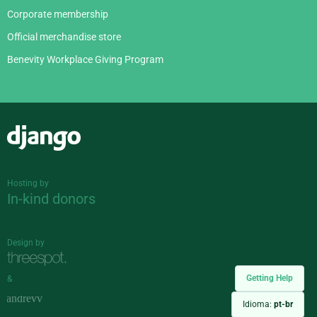
Corporate membership
Official merchandise store
Benevity Workplace Giving Program
Django
Hosting by
In-kind donors
Design by
Getting Help
&
Idioma:
pt-br