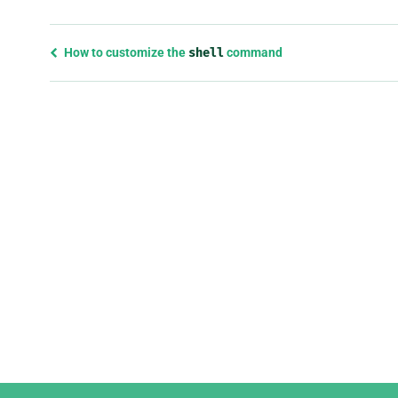
Previous
How to customize the
shell
command
page
and
next
page