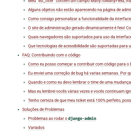
Meu “list_filter” contém um campo ManyToManyField, mas 
Alguns objetos não estão aparecendo na página de admi
Como consigo personalizar a funcionalidade da interfac
O site de administração gerado dinamicamente é feio! C
Quais navegadores são suportados para uso da interfac
Que tecnologias de acessibilidade são suportadas para u
FAQ: Contribuindo com o código
Como eu posso começar a contribuir com código para o
Eu enviei uma correção de bug há varias semanas. Por q
Quando e como eu devo lembrar o time de uma mudança
Mas eu lembrei vocês várias vezes e vocês continuam ig
Tenho certeza de que meu ticket está 100% perfeito, pos
Soluções de Problemas
Problemas ao rodar o
django-admin
Variados