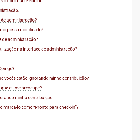
o filtro não é exibido.
nistração.
e de administração?
omo posso modificá-lo?
e de administração?
tilização na interface de administração?
 Django?
ue vocês estão ignorando minha contribuição?
 que eu me preocupe?
norando minha contribuição!
so marcá-lo como “Pronto para check-in”?