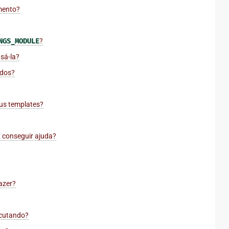
imento?
NGS_MODULE
?
sá-la?
ados?
eus templates?
 conseguir ajuda?
azer?
ecutando?