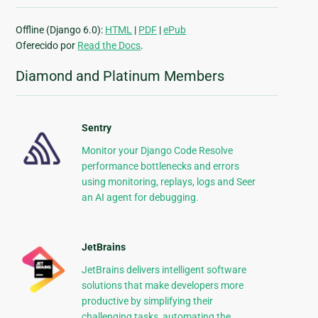
Offline (Django 6.0):
HTML
|
PDF
|
ePub
Oferecido por
Read the Docs
.
Diamond and Platinum Members
Sentry
Monitor your Django Code Resolve
performance bottlenecks and errors
using monitoring, replays, logs and Seer
an AI agent for debugging.
JetBrains
JetBrains delivers intelligent software
solutions that make developers more
productive by simplifying their
challenging tasks, automating the