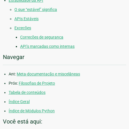
Estabilidade da API
O que “estável” significa
APIs Estáveis
Exceções
Correções de segurança
API’s marcadas como internas
Navegar
Ant:
Meta-documentação e miscelâneas
Próx:
Filosofias de Projeto
Tabela de conteúdos
Índice Geral
Índice de Módulos Python
Você está aqui: