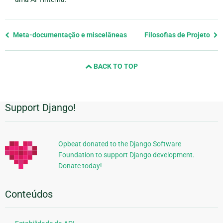
Previous
Meta-documentação e miscelâneas
Filosofias de Projeto
page
and
BACK TO TOP
next
page
Support Django!
Informações
Adicionais
Opbeat donated to the Django Software
Foundation to support Django development.
Donate today!
Conteúdos