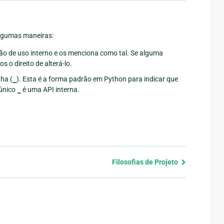
algumas maneiras:
o de uso interno e os menciona como tal. Se alguma
 o direito de alterá-lo.
ha (
_
). Esta é a forma padrão em Python para indicar que
 único
_
é uma API interna.
Filosofias de Projeto