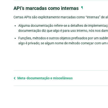
API’s marcadas como internas
¶
Certas APIs são explicitamente marcadas como “internas” de 
Alguma documentação refere-se a detalhes de implementaçã
documentação diz que algo é para uso interno, nós nos damos
Funções, métodos e outros objetos prefixados por um sublin
algo é privado; se algum nome de método começar com um
Previous
Meta-documentação e miscelâneas
page
and
next
page