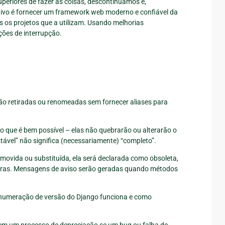
periores de fazer as coisas, descontinuamos e,
ivo é fornecer um framework web moderno e confiável da
s os projetos que a utilizam. Usando melhorias
ções de interrupção.
ão retiradas ou renomeadas sem fornecer aliases para
o que é bem possível – elas não quebrarão ou alterarão o
stável” não significa (necessariamente) “completo”.
emovida ou substituída, ela será declarada como obsoleta,
uras. Mensagens de aviso serão geradas quando métodos
numeração de versão do Django funciona e como
sem um processo de depreciação se um bug ou falha de