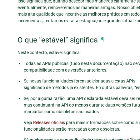
Isso significa que, quando descobrimos maneiras claramente su
eventualmente, removeremos as maneiras antigas. Nosso objet
mais alta qualidade que incentive as melhores práticas em todo
incrementais, tentamos evitar a estagnação e grandes atualiza
O que “estável” significa
¶
Neste contexto, estável significa:
Todas as APIs públicas (tudo nesta documentação) não ser
compatibilidade com as versões anteriores.
Se novas funcionalidades forem adicionadas a estas APIs – 
significado de métodos já existentes. En outras palavras, “e
Se, por alguma razão, uma API declarada estável deva ser r
mas continuará na API ao menos durante duas versões fut
marcados como obsoletos são usados.
Veja
Releases oficiais
para mais informações sobre como a 
funcionalidades serão marcadas como obsoletas..
Só quebraremos a compatibilidade retroativa dessas APIs 