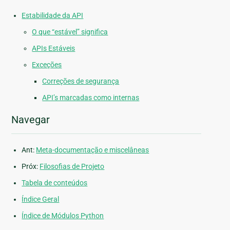
Estabilidade da API
O que “estável” significa
APIs Estáveis
Exceções
Correções de segurança
API’s marcadas como internas
Navegar
Ant:
Meta-documentação e miscelâneas
Próx:
Filosofias de Projeto
Tabela de conteúdos
Índice Geral
Índice de Módulos Python