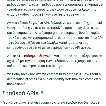
μεθόδου αυτής, τότε η μέθοδος που χρησιμοποιείτε παραμένει
«σταθερή» (στη λειτουργία της) αλλά όχι στο «τελικό» της
στάδιο (καθώς προστέθηκαν νέα features σε αυτή).
Αν, για κάποιο λόγο, ένα API, δηλωμένο ως σταθερό, χρειαστεί
να αφαιρεθεί ή να αντικατασταθεί, θα οριστεί ως deprecated
και θα παραμείνει στο Django για τις επόμενες δύο διανομές,
τουλάχιστον. Αν χρησιμοποιείτε, στον κώδικα σας, αυτό το API
τότε θα εμφανίζονται κατάλληλα warnings για να σας
ενημερώνουν σχετικά με το deprecation του API αυτού.
Δείτε στις
επίσημες διανομές
για περισσότερες πληροφορίες
σχετικά με την αρίθμηση των εκδόσεων του Django και την
πολιτική του deprecation του Django.
We’ll only break backwards compatibility of these APIs without a
deprecation process if a bug or security hole makes it completely
unavoidable.
Σταθερά APIs
¶
Γενικά, οτιδήποτε είναι γραμμένο στο εγχειρίδιο του Django, με