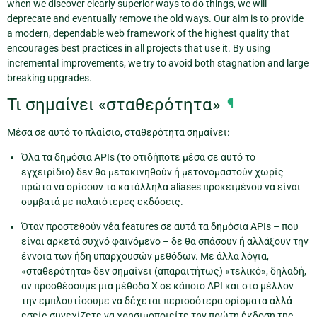
when we discover clearly superior ways to do things, we will
deprecate and eventually remove the old ways. Our aim is to provide
a modern, dependable web framework of the highest quality that
encourages best practices in all projects that use it. By using
incremental improvements, we try to avoid both stagnation and large
breaking upgrades.
Τι σημαίνει «σταθερότητα»
¶
Μέσα σε αυτό το πλαίσιο, σταθερότητα σημαίνει:
Όλα τα δημόσια APIs (το οτιδήποτε μέσα σε αυτό το
εγχειρίδιο) δεν θα μετακινηθούν ή μετονομαστούν χωρίς
πρώτα να ορίσουν τα κατάλληλα aliases προκειμένου να είναι
συμβατά με παλαιότερες εκδόσεις.
Όταν προστεθούν νέα features σε αυτά τα δημόσια APIs – που
είναι αρκετά συχνό φαινόμενο – δε θα σπάσουν ή αλλάξουν την
έννοια των ήδη υπαρχουσών μεθόδων. Με άλλα λόγια,
«σταθερότητα» δεν σημαίνει (απαραιτήτως) «τελικό», δηλαδή,
αν προσθέσουμε μια μέθοδο Χ σε κάποιο API και στο μέλλον
την εμπλουτίσουμε να δέχεται περισσότερα ορίσματα αλλά
εσείς συνεχίζετε να χρησιμοποιείτε την πρώτη έκδοση της