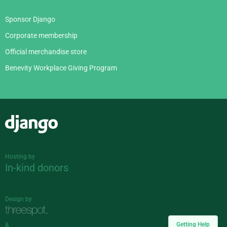
Sponsor Django
Corporate membership
Official merchandise store
Benevity Workplace Giving Program
Django
Hosting by
In-kind donors
Design by
Getting Help
&