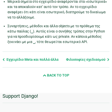
Μερικά σημεία στο εγχειρίδιο αναφέρονται στα «εσωτερικά»
και τα αποκαλούν κατ’ αυτό τον τρόπο. Αν το εγχειρίδιο
αναφέρει ότι κάτι είναι εσωτερικό, διατηρούμε το δικαίωμα
να το αλλάξουμε.
Συναρτήσεις, μέθοδοι και άλλα objects με το πρόθεμα της
κάτω παύλας (
_
). Αυτός είναι ο συνήθης τρόπος στην Python
για να προσδιορίσουμε κάτι ως private. Αν κάποια μέθοδος
ξεκινάει με μια
_
, τότε θεωρείται εσωτερικό API.
Previous
Εγχειρίδιο Meta και πολλά άλλα
Φιλοσοφίες σχεδιασμού
page
and
BACK TO TOP
next
page
Support Django!
Πρόσθετες
πληροφορίες