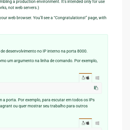
embling a production environment. It’s intended only for use
rks, not web servers.)
your web browser. You’ll see a “Congratulations!” page, with
r de desenvolvimento no IP interno na porta 8000.
 como um argumento na linha de comando. Por exemplo,
/

m a porta. Por exemplo, para escutar em todos os IPs
 Vagrant ou quer mostrar seu trabalho para outros
/
