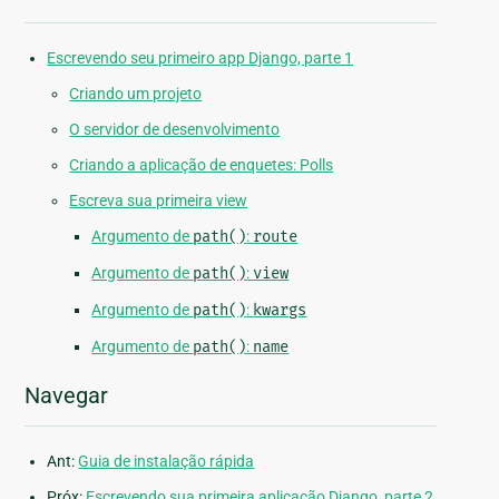
Escrevendo seu primeiro app Django, parte 1
Criando um projeto
O servidor de desenvolvimento
Criando a aplicação de enquetes: Polls
Escreva sua primeira view
Argumento de
path()
:
route
Argumento de
path()
:
view
Argumento de
path()
:
kwargs
Argumento de
path()
:
name
Navegar
Ant:
Guia de instalação rápida
Próx:
Escrevendo sua primeira aplicação Django, parte 2