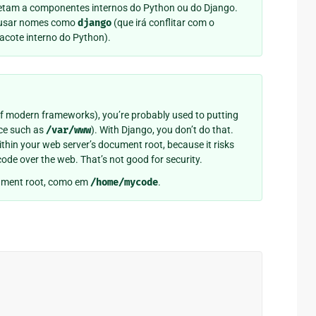
metam a componentes internos do Python ou do Django.
ar usar nomes como
django
(que irá conflitar com o
acote interno do Python).
 of modern frameworks), you’re probably used to putting
ace such as
/var/www
). With Django, you don’t do that.
ithin your web server’s document root, because it risks
code over the web. That’s not good for security.
ment root, como em
/home/mycode
.