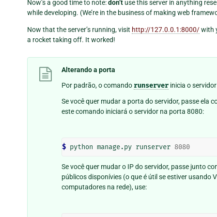
Now’s a good time to note:
don’t
use this server in anything res
while developing. (We’re in the business of making web framewo
Now that the server’s running, visit
http://127.0.0.1:8000/
with 
a rocket taking off. It worked!
Alterando a porta
Por padrão, o comando
runserver
inicia o servido
Se você quer mudar a porta do servidor, passe ela
este comando iniciará o servidor na porta 8080:
$ 
python manage.py runserver 
8080
Se você quer mudar o IP do servidor, passe junto co
públicos disponívies (o que é útil se estiver usando
computadores na rede), use: