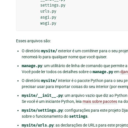
settings
.
py
urls
.
py
asgi
.
py
wsgi
.
py
Esses arquivos são:
O diretório
mysite/
exterior é um contêiner para o seu proj
renomeá-lo para qualquer nome que você quiser.
manage.py
: um utilitário de linha de comando que permite 
Você pode ler todos os detalhes sobre o
manage.py
em
dja
O diretório
mysite/
interior é o pacote Python para o seu p
precisar usar para importar coisas do seu interior (por exem
mysite/__init__.py
: um arquivo vazio que diz ao Python
Se você é um iniciante Python, leia
mais sobre pacotes
na do
mysite/settings.py
: configurações para este projeto Dj
sobre o funcionamento do
settings
.
mysite/urls.py
: as declarações de URLs para este projet