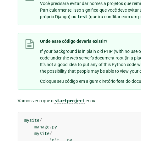
Você precisará evitar dar nomes a projetos que re
Particularmente, isso significa que você deve evit
próprio Django) ou
test
(que irá conflitar com um p
Onde esse código deveria existir?
If your background is in plain old PHP (with no use
code under the web server’s document root (in a pl
It’s not a good idea to put any of this Python code w
the possibility that people may be able to view your 
Coloque seu código em algum diretório
fora
do docu
Vamos ver o que o
startproject
criou:
mysite
/
manage
.
py
mysite
/
__init__
.
py