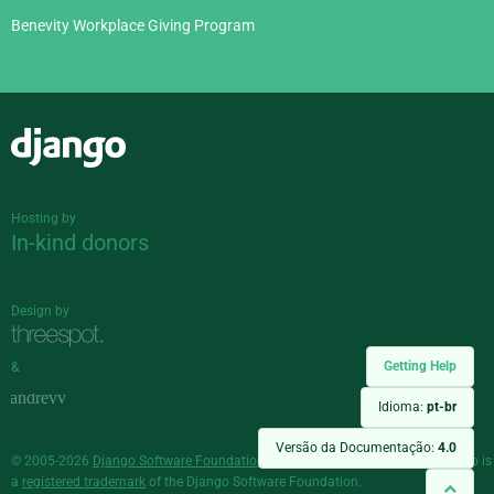
Benevity Workplace Giving Program
Django
Hosting by
In-kind donors
Design by
Getting Help
&
Idioma:
pt-br
Versão da Documentação:
4.0
© 2005-2026
Django Software Foundation
and individual contributors. Django is
a
registered trademark
of the Django Software Foundation.