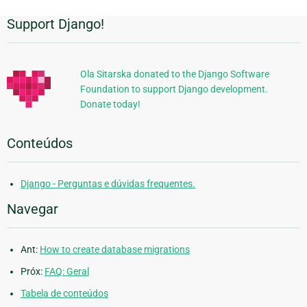
Support Django!
Informações
Adicionais
Ola Sitarska donated to the Django Software
Foundation to support Django development.
Donate today!
Conteúdos
Django - Perguntas e dúvidas frequentes.
Navegar
Ant:
How to create database migrations
Próx:
FAQ: Geral
Tabela de conteúdos