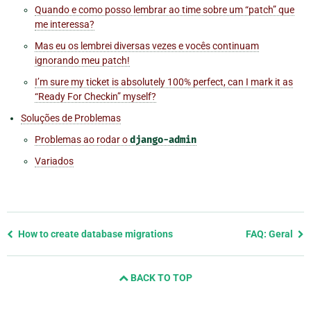
Quando e como posso lembrar ao time sobre um “patch” que
me interessa?
Mas eu os lembrei diversas vezes e vocês continuam
ignorando meu patch!
I’m sure my ticket is absolutely 100% perfect, can I mark it as
“Ready For Checkin” myself?
Soluções de Problemas
Problemas ao rodar o
django-admin
Variados
Previous
How to create database migrations
FAQ: Geral
page
and
BACK TO TOP
next
page