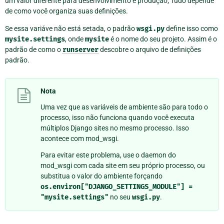
um valor diferente para desenvolvimento e produção; Tudo depende
de como você organiza suas definições.
Se essa variáve não está setada, o padrão
wsgi.py
define isso como
mysite.settings
, onde
mysite
é o nome do seu projeto. Assim é o
padrão de como o
runserver
descobre o arquivo de definições
padrão.
Nota
Uma vez que as variáveis de ambiente são para todo o
processo, isso não funciona quando você executa
múltiplos Django sites no mesmo processo. Isso
acontece com mod_wsgi.
Para evitar este problema, use o daemon do
mod_wsgi com cada site em seu próprio processo, ou
substitua o valor do ambiente forçando
os.environ["DJANGO_SETTINGS_MODULE"]
=
"mysite.settings"
no seu
wsgi.py
.