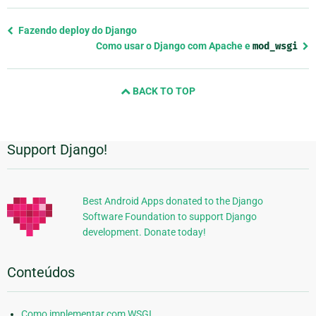
Previous
Fazendo deploy do Django
page
Como usar o Django com Apache e
mod_wsgi
and
next
BACK TO TOP
page
Support Django!
Informações
Adicionais
Best Android Apps donated to the Django
Software Foundation to support Django
development. Donate today!
Conteúdos
Como implementar com WSGI