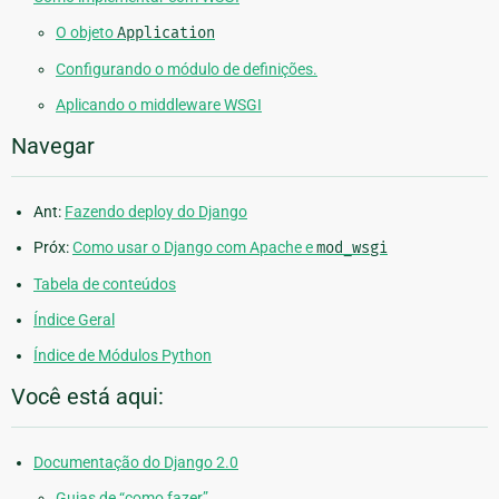
O objeto
Application
Configurando o módulo de definições.
Aplicando o middleware WSGI
Navegar
Ant:
Fazendo deploy do Django
Próx:
Como usar o Django com Apache e
mod_wsgi
Tabela de conteúdos
Índice Geral
Índice de Módulos Python
Você está aqui:
Documentação do Django 2.0
Guias de “como fazer”