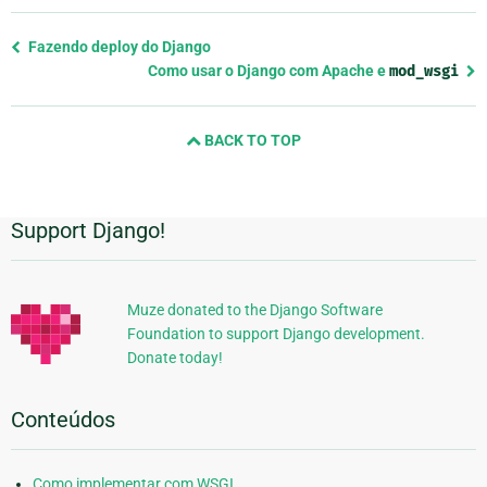
Previous
Fazendo deploy do Django
page
Como usar o Django com Apache e
mod_wsgi
and
next
BACK TO TOP
page
Support Django!
Informações
Adicionais
Muze donated to the Django Software
Foundation to support Django development.
Donate today!
Conteúdos
Como implementar com WSGI