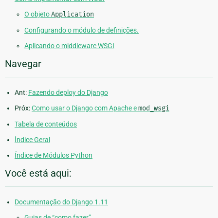
O objeto
Application
Configurando o módulo de definições.
Aplicando o middleware WSGI
Navegar
Ant:
Fazendo deploy do Django
Próx:
Como usar o Django com Apache e
mod_wsgi
Tabela de conteúdos
Índice Geral
Índice de Módulos Python
Você está aqui:
Documentação do Django 1.11
Guias de “como fazer”