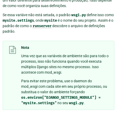
um valor diferente para desenvolvimento e produção; Tudo depende
de como você organiza suas definições.
Se essa variáve não está setada, o padrão
wsgi.py
define isso como
mysite.settings
, onde
mysite
é o nome do seu projeto. Assim é o
padrão de como o
runserver
descobre o arquivo de definições
padrão.
Nota
Uma vez que as variáveis de ambiente são para todo o
processo, isso não funciona quando você executa
múltiplos Django sites no mesmo processo. Isso
acontece com mod_wsgi.
Para evitar este problema, use o daemon do
mod_wsgi com cada site em seu próprio processo, ou
substitua o valor do ambiente forçando
os.environ["DJANGO_SETTINGS_MODULE"]
=
"mysite.settings"
no seu
wsgi.py
.