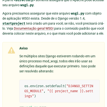
A parte
<Directory>
somente assegura que o Apache pode acessar
seu arquivo
wsgi.py
.
Agora precisamos assegurar que este arquivo
wsgi.py
com objeto
de aplicação WSGI exista. Desde de o Django versão 1.4,
startproject
terá criado um para você; se não, você precisará criá-
lo. Veja
Documentação geral WSGI
para o conteúdo padrão que você
deveria colocar neste arquivo, e o que mais você pode adicionar a ele.
Aviso
Se múltiplos sites Django estiverem rodando em um
único processo mod_wsgi, todos eles irão usar as
definições daquele que executar primeiro. Isso pode
ser resolvido alterando:
os
.
environ
.
setdefault
(
"DJANGO_SETTIN
GS_MODULE"
,
"{{ project_name }}.sett
ings"
)