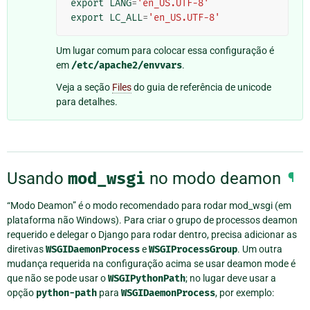
export
LANG
=
'en_US.UTF-8'
export
LC_ALL
=
'en_US.UTF-8'
Um lugar comum para colocar essa configuração é
em
/etc/apache2/envvars
.
Veja a seção
Files
do guia de referência de unicode
para detalhes.
Usando
mod_wsgi
no modo deamon
¶
“Modo Deamon” é o modo recomendado para rodar mod_wsgi (em
plataforma não Windows). Para criar o grupo de processos deamon
requerido e delegar o Django para rodar dentro, precisa adicionar as
diretivas
WSGIDaemonProcess
e
WSGIProcessGroup
. Um outra
mudança requerida na configuração acima se usar deamon mode é
que não se pode usar o
WSGIPythonPath
; no lugar deve usar a
opção
python-path
para
WSGIDaemonProcess
, por exemplo: