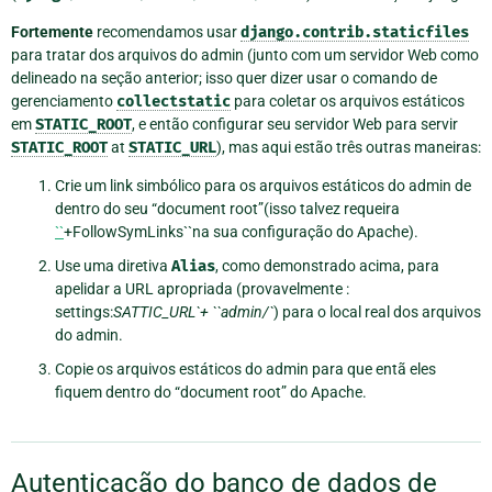
Fortemente
recomendamos usar
django.contrib.staticfiles
para tratar dos arquivos do admin (junto com um servidor Web como
delineado na seção anterior; isso quer dizer usar o comando de
gerenciamento
collectstatic
para coletar os arquivos estáticos
em
STATIC_ROOT
, e então configurar seu servidor Web para servir
STATIC_ROOT
at
STATIC_URL
), mas aqui estão três outras maneiras:
Crie um link simbólico para os arquivos estáticos do admin de
dentro do seu “document root”(isso talvez requeira
``
+FollowSymLinks``na sua configuração do Apache).
Use uma diretiva
Alias
, como demonstrado acima, para
apelidar a URL apropriada (provavelmente :
settings:
SATTIC_URL`+ ``admin/`
) para o local real dos arquivos
do admin.
Copie os arquivos estáticos do admin para que entã eles
fiquem dentro do “document root” do Apache.
Autenticação do banco de dados de