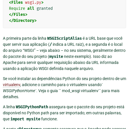
<Files
wsgi.py
>
Require
all
</Files>
</Directory>
A primeira parte da linha
WSGIScriptAlias
é a URL base que você
quer servir sua aplicação (
/
indica a URL raiz), e a segunda é o local
do arquivo “WSGI” – veja abaixo – no seu sistema, geralmente dentro
do pacote do seu projeto (
mysite
neste exemplo). Isso diz ao
Apache para servir qualquer requisição abaixo da URL informada
usando a aplicação WSGI definida naquele arquivo.
Se você instalar as dependências Python do seu projeto dentro de um
virtualenv
, adicione o caminho para o virtualenv usando`
WSGIPythonHome`
. Veja o guia `` mod_wsgi virtualenv`` para mais
detalhes.
A linha
WSGIPythonPath
assegura que o pacote do seu projeto está
disponível no Python path para ser importado; em outras palavras,
que
import
mysite
funcione.