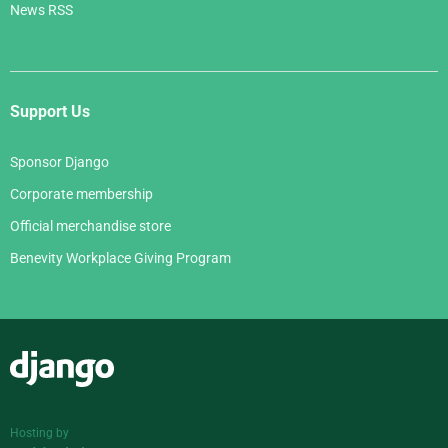
News RSS
Support Us
Sponsor Django
Corporate membership
Official merchandise store
Benevity Workplace Giving Program
Django
Hosting by