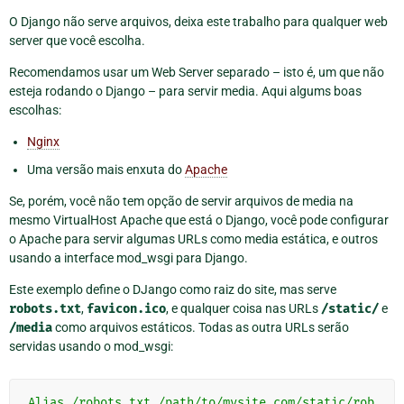
O Django não serve arquivos, deixa este trabalho para qualquer web
server que você escolha.
Recomendamos usar um Web Server separado – isto é, um que não
esteja rodando o Django – para servir media. Aqui algums boas
escolhas:
Nginx
Uma versão mais enxuta do
Apache
Se, porém, você não tem opção de servir arquivos de media na
mesmo VirtualHost Apache que está o Django, você pode configurar
o Apache para servir algumas URLs como media estática, e outros
usando a interface mod_wsgi para Django.
Este exemplo define o DJango como raiz do site, mas serve
robots.txt
,
favicon.ico
, e qualquer coisa nas URLs
/static/
e
/media
como arquivos estáticos. Todas as outra URLs serão
servidas usando o mod_wsgi:
Alias
/robots.txt
/path/to/mysite.com/static/rob