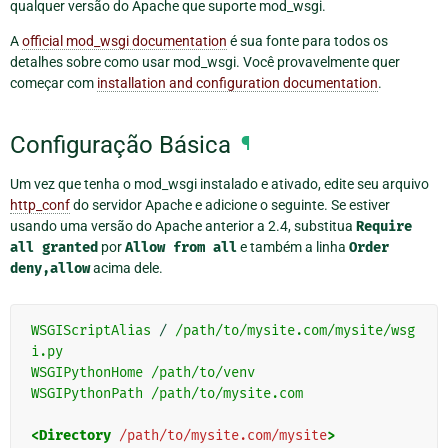
qualquer versão do Apache que suporte mod_wsgi.
A
official mod_wsgi documentation
é sua fonte para todos os
detalhes sobre como usar mod_wsgi. Você provavelmente quer
começar com
installation and configuration documentation
.
Configuração Básica
¶
Um vez que tenha o mod_wsgi instalado e ativado, edite seu arquivo
http_conf
do servidor Apache e adicione o seguinte. Se estiver
usando uma versão do Apache anterior a 2.4, substitua
Require
all
granted
por
Allow
from
all
e também a linha
Order
deny,allow
acima dele.
WSGIScriptAlias
 / 
/path/to/mysite.com/mysite/wsg
i.py
WSGIPythonHome
/path/to/venv
WSGIPythonPath
/path/to/mysite.com
<Directory
/path/to/mysite.com/mysite
>