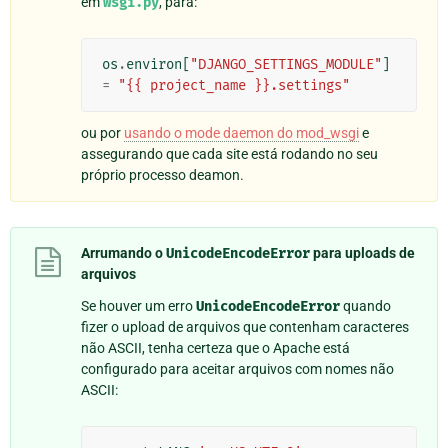
em
wsgi.py
, para:
os
.
environ
[
"DJANGO_SETTINGS_MODULE"
]
=
"{{ project_name }}.settings"
ou por
usando o mode daemon do mod_wsgi
e
assegurando que cada site está rodando no seu
próprio processo deamon.
Arrumando o
UnicodeEncodeError
para uploads de
arquivos
Se houver um erro
UnicodeEncodeError
quando
fizer o upload de arquivos que contenham caracteres
não ASCII, tenha certeza que o Apache está
configurado para aceitar arquivos com nomes não
ASCII: