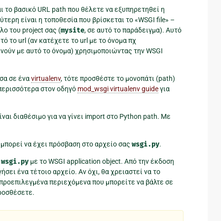
ι το βασικό URL path που θέλετε να εξυπηρετηθεί η
δεύτερη είναι η τοποθεσία που βρίσκεται το «WSGI file» –
 του project σας (
mysite
, σε αυτό το παράδειγμα). Αυτό
 το url (αν κατέχετε το url με το όνομα πχ
ινούν με αυτό το όνομα) χρησιμοποιώντας την WSGI
έσα σε ένα
virtualenv
, τότε προσθέστε το μονοπάτι (path)
 περισσότερα στον οδηγό
mod_wsgi virtualenv guide
για
ίναι διαθέσιμο για να γίνει import στο Python path. Με
μπορεί να έχει πρόσβαση στο αρχείο σας
wsgi.py
.
ο
wsgi.py
με το WSGI application object. Από την έκδοση
ήσει ένα τέτοιο αρχείο. Αν όχι, θα χρειαστεί να το
 προεπιλεγμένα περιεχόμενα που μπορείτε να βάλτε σε
ροσθέσετε.