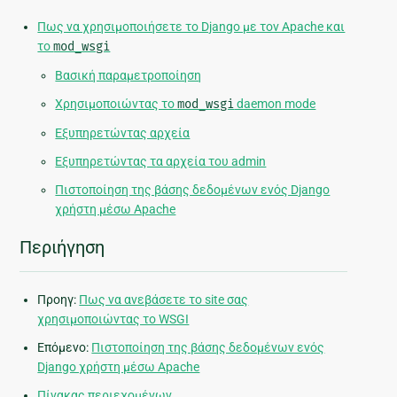
Πως να χρησιμοποιήσετε το Django με τον Apache και
το
mod_wsgi
Βασική παραμετροποίηση
Χρησιμοποιώντας το
mod_wsgi
daemon mode
Εξυπηρετώντας αρχεία
Εξυπηρετώντας τα αρχεία του admin
Πιστοποίηση της βάσης δεδομένων ενός Django
χρήστη μέσω Apache
Περιήγηση
Προηγ:
Πως να ανεβάσετε το site σας
χρησιμοποιώντας το WSGI
Επόμενο:
Πιστοποίηση της βάσης δεδομένων ενός
Django χρήστη μέσω Apache
Πίνακας περιεχομένων