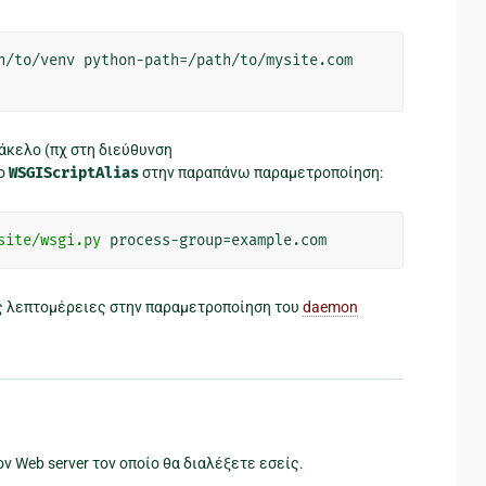
φάκελο (πχ στη διεύθυνση
το
WSGIScriptAlias
στην παραπάνω παραμετροποίηση:
site/wsgi.py
ες λεπτομέρειες στην παραμετροποίηση του
daemon
ον Web server τον οποίο θα διαλέξετε εσείς.