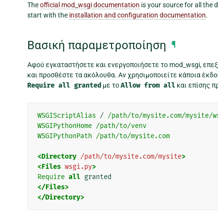
The
official mod_wsgi documentation
is your source for all the
start with the
installation and configuration documentation
.
Βασική παραμετροποίηση
¶
Αφού εγκαταστήσετε και ενεργοποιήσετε το mod_wsgi, επε
και προσθέστε τα ακόλουθα. Αν χρησιμοποιείτε κάποια έκδο
Require
all
granted
με το
Allow
from
all
και επίσης π
WSGIScriptAlias
 / 
/path/to/mysite.com/mysite/w
WSGIPythonHome
/path/to/venv
WSGIPythonPath
/path/to/mysite.com
<Directory
/path/to/mysite.com/mysite
>
<Files
wsgi.py
>
Require
all
</Files>
</Directory>