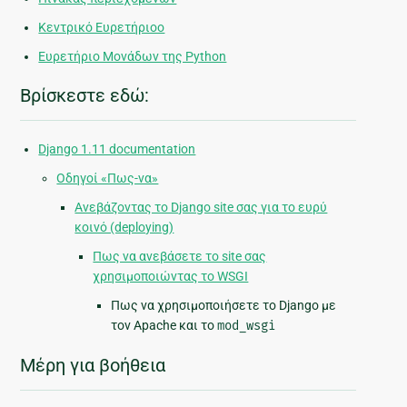
Κεντρικό Ευρετήριοο
Ευρετήριο Μονάδων της Python
Βρίσκεστε εδώ:
Django 1.11 documentation
Οδηγοί «Πως-να»
Ανεβάζοντας το Django site σας για το ευρύ
κοινό (deploying)
Πως να ανεβάσετε το site σας
χρησιμοποιώντας το WSGI
Πως να χρησιμοποιήσετε το Django με
τον Apache και το
mod_wsgi
Μέρη για βοήθεια