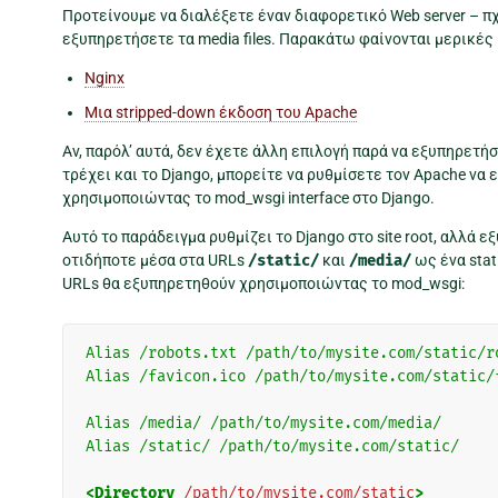
Προτείνουμε να διαλέξετε έναν διαφορετικό Web server – πχ 
εξυπηρετήσετε τα media files. Παρακάτω φαίνονται μερικές
Nginx
Μια stripped-down έκδοση του Apache
Αν, παρόλ’ αυτά, δεν έχετε άλλη επιλογή παρά να εξυπηρετήσε
τρέχει και το Django, μπορείτε να ρυθμίσετε τον Apache να 
χρησιμοποιώντας το mod_wsgi interface στο Django.
Αυτό το παράδειγμα ρυθμίζει το Django στο site root, αλλά 
οτιδήποτε μέσα στα URLs
/static/
και
/media/
ως ένα stati
URLs θα εξυπηρετηθούν χρησιμοποιώντας το mod_wsgi:
Alias
/robots.txt
/path/to/mysite.com/static/r
Alias
/favicon.ico
/path/to/mysite.com/static/
Alias
/media/
/path/to/mysite.com/media/
Alias
/static/
/path/to/mysite.com/static/
<Directory
/path/to/mysite.com/static
>