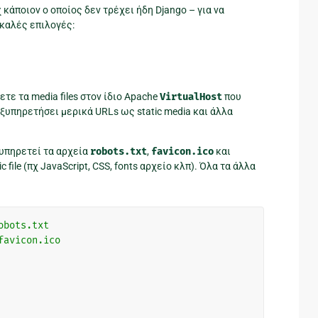
κάποιον ο οποίος δεν τρέχει ήδη Django – για να
 καλές επιλογές:
τε τα media files στον ίδιο Apache
VirtualHost
που
εξυπηρετήσει μερικά URLs ως static media και άλλα
εξυπηρετεί τα αρχεία
robots.txt
,
favicon.ico
και
c file (πχ JavaScript, CSS, fonts αρχείο κλπ). Όλα τα άλλα
obots.txt
favicon.ico