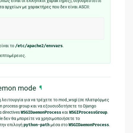
όπως είναι οι ελληνικοί χαρακτήρες), σιγουρευτείτε
τα αρχείων με χαρακτήρες που δεν είναι ASCII:
είναι το
/etc/apache2/envvars
.
λεπτομέρειες.
emon mode
¶
 λειτουργία για να τρέχετε το mod_wsgi (σε πλατφόρμες
n process group και να εξουσιοδοτήσετε το Django
 directives
WSGIDaemonProcess
και
WSGIProcessGroup
.
e δεν θα μπορείτε να χρησιμοποιήσετε το
 την επιλογή
python-path
μέσα στο
WSGIDaemonProcess
.