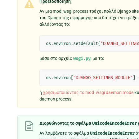
Προειδοποίηση
Αν μια mod_wsgi process τρέχει πολλά Django site
του Django της εφαρμογής που θα τύχει να τρέξε
αλλάζοντας το:
os
.
environ
.
setdefault
(
"DJANGO_SETTING
μέσα στο αρχείο
wsgi.py
, με το:
os
.
environ
[
"DJANGO_SETTINGS_MODULE"
]
ή
χρησιμοποιώντας το mod_wsgi daemon mode
κα
daemon process.
Διορθώνοντας το σφάλμα
UnicodeEncodeError
Αν λαμβάνετε το σφάλμα
UnicodeEncodeError
ό