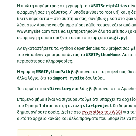
Η πρώτη παράμετρος στη γραμμή του
WSGIScriptAlias
είνα
εφαρμογή σας (η κάθετος,
/
, υποδεικνύει το root url) και η 
δείτε παρακάτω – στο σύστημα σας, συνήθως μέσα στο φάκελο
λέει στον Apache να εξυπηρετήσει κάθε request κάτω από αυτό
www.mysite.com τότε θα εξυπηρετηθούν όλα τα urls που ξεκ
εφαρμογή η οποία ορίζεται σε αυτό το αρχείο (
wsgi.py
).
Αν εγκαταστήσετε τα Python dependencies του project σας μ
του virtualenv χρησιμοποιώντας το
WSGIPythonHome
. Δείτε
περισσότερες πληροφορίες.
Η γραμμή
WSGIPythonPath
βεβαιώνει ότι το project σας θα ε
άλλα λόγια, ότι το
import
mysite
δουλεύει.
Το κομμάτι του
<Directory>
απλώς βεβαιώνει ότι ο Apache 
Επόμενο βήμα είναι να σιγουρευτούμε ότι υπάρχει το αρχεί
του Django 1.4 και μετά, η εντολή
startproject
θα δημιουργ
δημιουργήσετε εσείς. Δείτε στο
εγχειρίδιο του WSGI
για τα
αυτό το αρχείο καθώς και άλλα πράγματα που μπορείτε να π