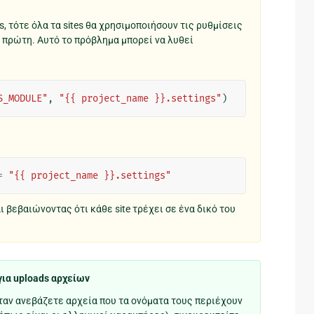
s, τότε όλα τα sites θα χρησιμοποιήσουν τις ρυθμίσεις
ι πρώτη. Αυτό το πρόβλημα μπορεί να λυθεί
S_MODULE"
,
"{{ project_name }}.settings"
)
=
"{{ project_name }}.settings"
ι βεβαιώνοντας ότι κάθε site τρέχει σε ένα δικό του
για uploads αρχείων
ταν ανεβάζετε αρχεία που τα ονόματα τους περιέχουν