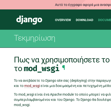
Αυτό το έγγραφο αφορά μια ανασφα
Main
Django
OVERVIEW
DOWNLOAD
DOCUME
navigation
Τεκμηρίωση
Πως να χρησιμοποιήσετε το 
το
mod_wsgi
¶
Το να ανεβάσετε το Django site σας (deploying) στην παραγω
και το
mod_wsgi
είναι μια δοκιμασμένη και πετυχημένη μέθο
Το mod_wsgi είναι ένα Apache module το οποίο μπορεί να φ
συμπεριλαμβανομένου και του Django. Το Django θα δουλέψε
mod_wsgi.