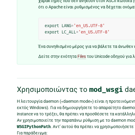
χαρακτήρες που δεν ανήκουν στον ASCII κώδικα (
ότι ο Apache είναι ρυθμισμένος να δέχεται ονόμα
export
LANG
=
'en_US.UTF-8'
export
LC_ALL
=
'en_US.UTF-8'
Ένα συνηθισμένο μέρος για να βάλετε τα άνωθεν 
Δείτε στην ενότητα
Files
του Unicode οδηγού για 
Χρησιμοποιώντας το
mod_wsgi
da
Η λειτουργία daemon («daemon mode») είναι η προτεινόμενη
εκτός Windows). Για να δημιουργήσετε το απαραίτητο daemo
instance να το τρέξει, θα πρέπει να προσθέσετε τα κατάλληλα
Αν χρησιμοποιείτε την παραπάνω ρύθμιση με το daemon mod
WSGIPythonPath
. Αντ’ αυτού θα πρέπει να χρησιμοποιήσετε
Για παράδειγμα: