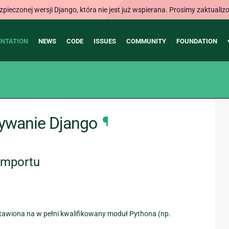
ieczonej wersji Django, która nie jest już wspierana. Prosimy zaktual
NTATION
NEWS
CODE
ISSUES
COMMUNITY
FOUNDATION
żywanie Django
¶
importu
stawiona na w pełni kwalifikowany moduł Pythona (np.