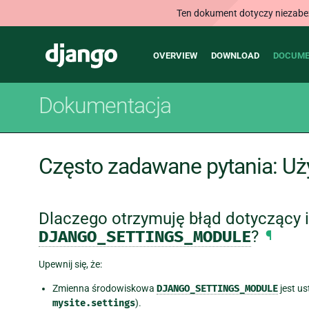
Ten dokument dotyczy niezabezp
Main
Django
OVERVIEW
DOWNLOAD
DOCUME
navigation
Dokumentacja
Często zadawane pytania: U
Dlaczego otrzymuję błąd dotyczący 
DJANGO_SETTINGS_MODULE
?
¶
Upewnij się, że:
Zmienna środowiskowa
DJANGO_SETTINGS_MODULE
jest u
mysite.settings
).