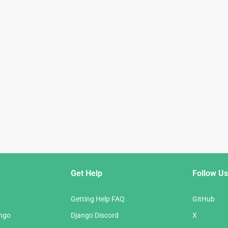
Get Help
Follow Us
Getting Help FAQ
GitHub
ango
Django Discord
X