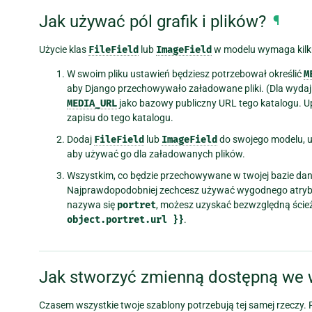
Jak używać pól grafik i plików?
¶
Użycie klas
FileField
lub
ImageField
w modelu wymaga kilk
W swoim pliku ustawień będziesz potrzebował określić
M
aby Django przechowywało załadowane pliki. (Dla wydajn
MEDIA_URL
jako bazowy publiczny URL tego katalogu. U
zapisu do tego katalogu.
Dodaj
FileField
lub
ImageField
do swojego modelu, u
aby używać go dla załadowanych plików.
Wszystkim, co będzie przechowywane w twojej bazie dany
Najprawdopodobniej zechcesz używać wygodnego atry
nazywa się
portret
, możesz uzyskać bezwzględną ścież
object.portret.url
}}
.
Jak stworzyć zmienną dostępną we 
Czasem wszystkie twoje szablony potrzebują tej samej rzecz