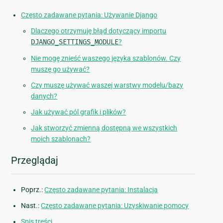
Często zadawane pytania: Używanie Django
Dlaczego otrzymuję błąd dotyczący importu
DJANGO_SETTINGS_MODULE
?
Nie mogę znieść waszego języka szablonów. Czy
muszę go używać?
Czy muszę używać waszej warstwy modelu/bazy
danych?
Jak używać pól grafik i plików?
Jak stworzyć zmienną dostępną we wszystkich
moich szablonach?
Przeglądaj
Poprz.:
Często zadawane pytania: Instalacja
Nast.:
Często zadawane pytania: Uzyskiwanie pomocy
Spis treści