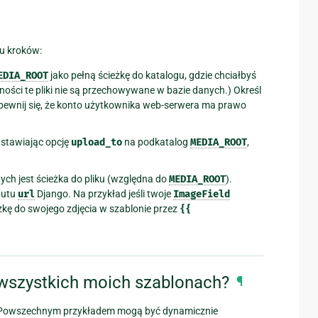
u kroków:
EDIA_ROOT
jako pełną ścieżkę do katalogu, gdzie chciałbyś
ości te pliki nie są przechowywane w bazie danych.) Określ
pewnij się, że konto użytkownika web-serwera ma prawo
stawiając opcję
upload_to
na podkatalog
MEDIA_ROOT
,
ch jest ścieżka do pliku (względna do
MEDIA_ROOT
).
butu
url
Django. Na przykład jeśli twoje
ImageField
kę do swojego zdjęcia w szablonie przez
{{
wszystkich moich szablonach?
¶
y. Powszechnym przykładem mogą być dynamicznie