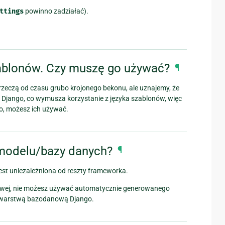
ttings
powinno zadziałać).
ablonów. Czy muszę go używać?
¶
 rzeczą od czasu grubo krojonego bekonu, ale uznajemy, że
 w Django, co wymusza korzystanie z języka szablonów, więc
go, możesz ich używać.
modelu/bazy danych?
¶
est uniezależniona od reszty frameworka.
anowej, nie możesz używać automatycznie generowanego
 z warstwą bazodanową Django.