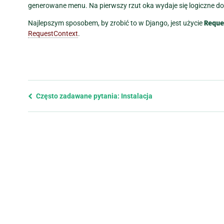
generowane menu. Na pierwszy rzut oka wydaje się logiczne d
Najlepszym sposobem, by zrobić to w Django, jest użycie
Reque
RequestContext
.
Previous
Często zadawane pytania: Instalacja
page
and
next
page