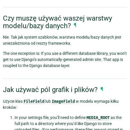
Czy muszę używać waszej warstwy
modelu/bazy danych?
¶
Nie. Tak jak system szablonów, warstwa modelu/bazy danych jest
uniezależniona od reszty frameworka.
The one exception is: If you use a different database library, you won’t
get to use Django’s automatically-generated admin site. That app is
coupled to the Django database layer.
Jak używać pól grafik i plików?
¶
Użycie klas
FileField
lub
ImageField
w modelu wymaga kilku
kroków:
In your settings file, you’ll need to define
MEDIA_ROOT
as the
full path to a directory where you’d like Django to store
uploaded files. (For performance, these files are not stored in