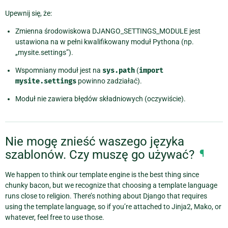
Upewnij się, że:
Zmienna środowiskowa DJANGO_SETTINGS_MODULE jest
ustawiona na w pełni kwalifikowany moduł Pythona (np.
„mysite.settings”).
Wspomniany moduł jest na
sys.path
(
import
mysite.settings
powinno zadziałać).
Moduł nie zawiera błędów składniowych (oczywiście).
Nie mogę znieść waszego języka
szablonów. Czy muszę go używać?
¶
We happen to think our template engine is the best thing since
chunky bacon, but we recognize that choosing a template language
runs close to religion. There’s nothing about Django that requires
using the template language, so if you’re attached to Jinja2, Mako, or
whatever, feel free to use those.