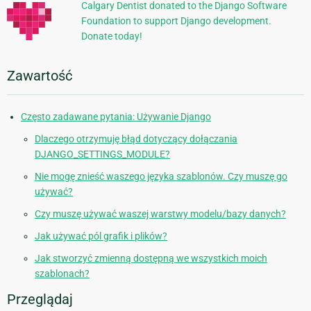
Calgary Dentist donated to the Django Software
Foundation to support Django development.
Donate today!
Zawartość
Często zadawane pytania: Używanie Django
Dlaczego otrzymuję błąd dotyczący dołączania
DJANGO_SETTINGS_MODULE?
Nie mogę znieść waszego języka szablonów. Czy muszę go
używać?
Czy muszę używać waszej warstwy modelu/bazy danych?
Jak używać pól grafik i plików?
Jak stworzyć zmienną dostępną we wszystkich moich
szablonach?
Przeglądaj