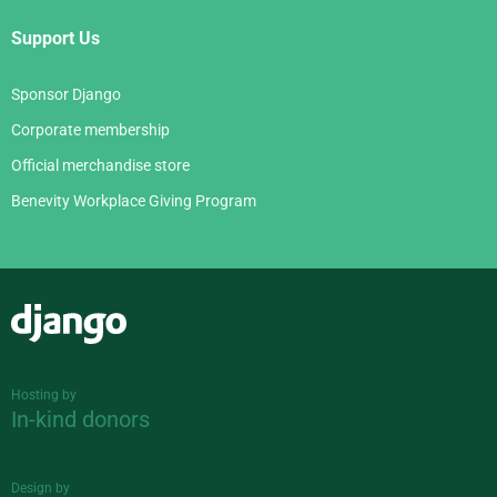
Support Us
Sponsor Django
Corporate membership
Official merchandise store
Benevity Workplace Giving Program
Django
Hosting by
In-kind donors
Design by