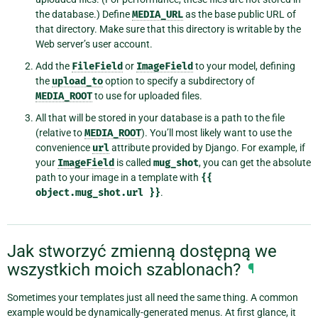
the database.) Define
MEDIA_URL
as the base public URL of
that directory. Make sure that this directory is writable by the
Web server’s user account.
Add the
FileField
or
ImageField
to your model, defining
the
upload_to
option to specify a subdirectory of
MEDIA_ROOT
to use for uploaded files.
All that will be stored in your database is a path to the file
(relative to
MEDIA_ROOT
). You’ll most likely want to use the
convenience
url
attribute provided by Django. For example, if
your
ImageField
is called
mug_shot
, you can get the absolute
path to your image in a template with
{{
object.mug_shot.url
}}
.
Jak stworzyć zmienną dostępną we
wszystkich moich szablonach?
¶
Sometimes your templates just all need the same thing. A common
example would be dynamically-generated menus. At first glance, it