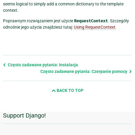
seems logical to simply add a common dictionary to the template
context.
Poprawnym rozwiązaniem jest użycie
RequestContext
. Szczegóły
odnośnie jego użycia znajdziesz tutaj:
Using RequestContext
.
Previous
Często zadawane pytania: Instalacja
page
Często zadawane pytania: Czerpanie pomocy
and
next
BACK TO TOP
page
Support Django!
Dodatkowe
informacje