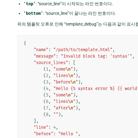
'top'
: “source_line”이 시작되는 라인 번호이다.
'bottom'
: “source_line”이 끝나는 라인 번호이다.
위의 템플릿 오류로 인해 “template_debug”는 다음과 같이 표시
{
"name"
:
"/path/to/template.html"
,
"message"
:
"Invalid block tag: 'syntax'"
,
"source_lines"
:
[
(
1
,
"some
\n
"
),
(
2
,
"lines
\n
"
),
(
3
,
"before
\n
"
),
(
4
,
"Hello {
% s
yntax error %} {{ world
(
5
,
"some
\n
"
),
(
6
,
"lines
\n
"
),
(
7
,
"after
\n
"
),
(
8
,
""
),
],
"line"
:
4
,
"before"
:
"Hello "
,