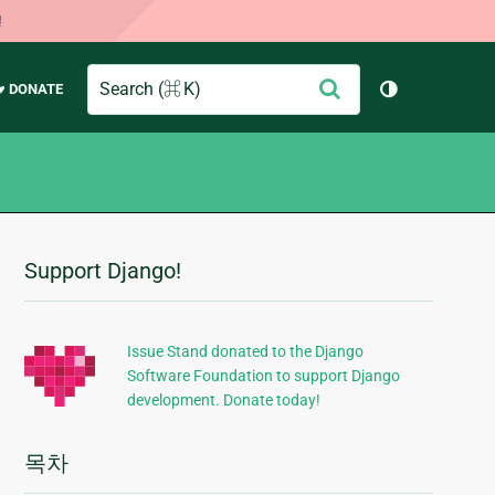
!
Search
제
♥ DONATE
테마 토글 (
출
Support Django!
추
가
정
Issue Stand donated to the Django
Software Foundation to support Django
보
development. Donate today!
목차