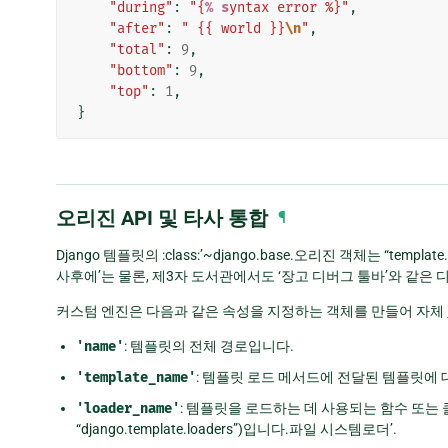
"during"
:
"{
% s
yntax error %}"
,
"after"
:
" {{ world }}
\n
"
,
"total"
:
9
,
"bottom"
:
9
,
"top"
:
1
,
}
오리진 API 및 타사 통합
¶
Django 템플릿의 :class:’~django.base.오리진 객체는 “templ
사후에’는 물론, 제3자 도서관에서도 ‘장고 디버그 툴바’와 같은 
커스텀 엔진은 다음과 같은 속성을 지정하는 객체를 만들어 자체
'name'
: 템플릿의 전체 경로입니다.
'template_name'
: 템플릿 로드 메서드에 전달된 템플릿에 
'loader_name'
: 템플릿을 로드하는 데 사용되는 함수 또는
“django.template.loaders”)입니다.파일 시스템로더’.