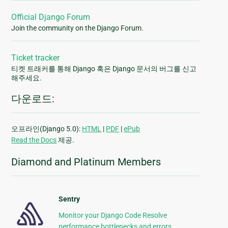
Official Django Forum
Join the community on the Django Forum.
Ticket tracker
티켓 트래커를 통해 Django 혹은 Django 문서의 버그를 신고
해주세요.
다운로드:
오프라인(Django 5.0):
HTML
|
PDF
|
ePub
Read the Docs
제공.
Diamond and Platinum Members
Sentry
Monitor your Django Code Resolve
performance bottlenecks and errors