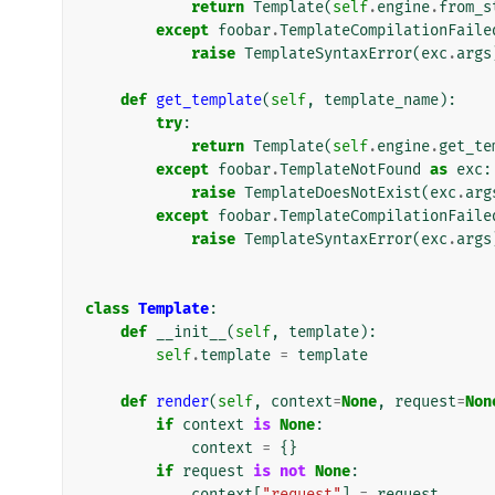
return
Template
(
self
.
engine
.
from_s
except
foobar
.
TemplateCompilationFaile
raise
TemplateSyntaxError
(
exc
.
args
def
get_template
(
self
,
template_name
):
try
:
return
Template
(
self
.
engine
.
get_te
except
foobar
.
TemplateNotFound
as
exc
:
raise
TemplateDoesNotExist
(
exc
.
arg
except
foobar
.
TemplateCompilationFaile
raise
TemplateSyntaxError
(
exc
.
args
class
Template
:
def
__init__
(
self
,
template
):
self
.
template
=
template
def
render
(
self
,
context
=
None
,
request
=
Non
if
context
is
None
:
context
=
{}
if
request
is
not
None
:
context
[
"request"
]
=
request