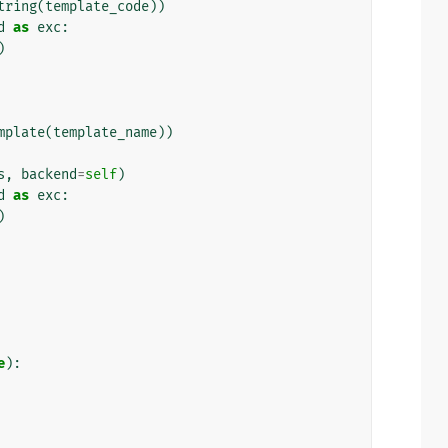
tring
(
template_code
))
d
as
exc
:
)
mplate
(
template_name
))
s
,
backend
=
self
)
d
as
exc
:
)
e
):