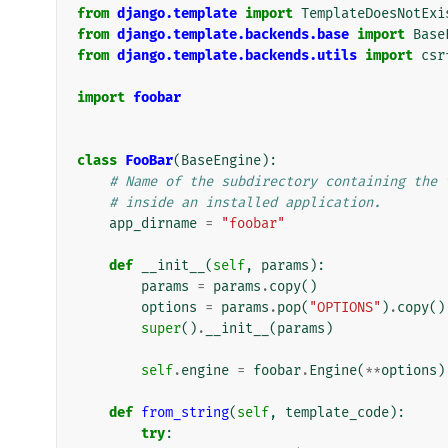
from
django.template
import
TemplateDoesNotExi
from
django.template.backends.base
import
Base
from
django.template.backends.utils
import
csr
import
foobar
class
FooBar
(
BaseEngine
):
# Name of the subdirectory containing the 
# inside an installed application.
app_dirname
=
"foobar"
def
__init__
(
self
,
params
):
params
=
params
.
copy
()
options
=
params
.
pop
(
"OPTIONS"
)
.
copy
()
super
()
.
__init__
(
params
)
self
.
engine
=
foobar
.
Engine
(
**
options
)
def
from_string
(
self
,
template_code
):
try
: