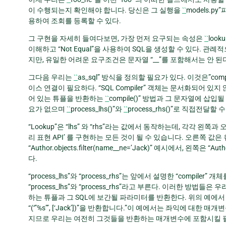
이 수행되는지 확인해야 합니다. 당신은 그 실행을
``
models.py
용하여 조회를 등록할 수 있다.
그 구현을 자세히 들여다보면, 가장 먼저 요구되는 속성은
``
loo
이해하고 “Not Equal”을 사용하여 SQL을 생성할 수 있다. 
지만, 유일한 어려운 요구조건은 문자열 “__”를 포함해서는 안 된
그다음 우리는
``
as_sql” 방식을 정의할 필요가 있다. 이것은”com
이스 연결이 필요하다. “SQL Compiler” 객체는 문서화되어 있
어 있는 튜플을 반환하는
``
compile()” 방법과 그 문자열에 
요가 없으며
``
process_lhs()”와
``
process_rhs()”로 직접전달할 
“Lookup”은 “lhs” 와 “rhs”라는 값에서 동작하는데, 각각 왼쪽
리 표현 API’ 를 구현하는 모든 것이 될 수 있습니다. 오른쪽 값
“Author.objects.filter(name__ne=’Jack)” 예시에서, 왼쪽
다.
“process_lhs”와 “process_rhs”는 앞에서 설명한 “compi
“process_lhs”와 “process_rhs”라고 부른다. 이러한 방법들
하는 튜플과 그 SQL에 보간될 파라미터를 반환한다. 위의 예에서 “pr
“(‘”%s”’, [‘Jack’])”을 반환합니다.”이 예에서는 좌익에 
지므로 우리는 여전히 그것들을 반환하는 매개변수에 포함시킬 