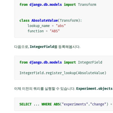
from
django.db.models
import
Transform
class
AbsoluteValue
(
Transform
):
lookup_name
=
"abs"
function
=
"ABS"
다음으로,
IntegerField
를 등록해봅시다.
from
django.db.models
import
IntegerField
IntegerField
.
register_lookup
(
AbsoluteValue
)
이제 이전의 쿼리를 실행할 수 있습니다.
Experiment.objects
SELECT
...
WHERE
ABS
(
"experiments"
.
"change"
)
=