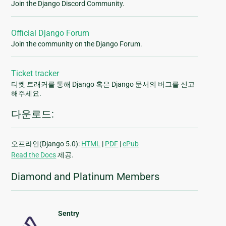
Join the Django Discord Community.
Official Django Forum
Join the community on the Django Forum.
Ticket tracker
티켓 트래커를 통해 Django 혹은 Django 문서의 버그를 신고
해주세요.
다운로드:
오프라인(Django 5.0):
HTML
|
PDF
|
ePub
Read the Docs
제공.
Diamond and Platinum Members
Sentry