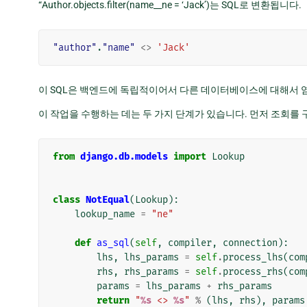
“Author.objects.filter(name__ne = ‘Jack’)는 SQL로 변환됩니다.
"author"
.
"name"
<>
'Jack'
이 SQL은 백엔드에 독립적이어서 다른 데이터베이스에 대해서 
이 작업을 수행하는 데는 두 가지 단계가 있습니다. 먼저 조회를 구
from
django.db.models
import
Lookup
class
NotEqual
(
Lookup
):
lookup_name
=
"ne"
def
as_sql
(
self
,
compiler
,
connection
):
lhs
,
lhs_params
=
self
.
process_lhs
(
com
rhs
,
rhs_params
=
self
.
process_rhs
(
com
params
=
lhs_params
+
rhs_params
return
"
%s
 <> 
%s
"
%
(
lhs
,
rhs
),
params