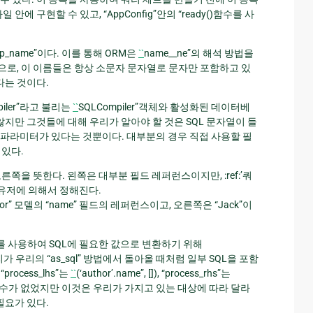
”파일 안에 구현할 수 있고, “AppConfig”안의 “ready()함수를 사
kup_name”이다. 이를 통해 ORM은
``
name__ne”의 해석 방법을
관례적으로, 이 이름들은 항상 소문자 문자열로 문자만 포함하고 있
다는 것이다.
piler”라고 불리는
``
SQLCompiler”객체와 활성화된 데이터베
지 않지만 그것들에 대해 우리가 알아야 할 것은 SQL 문자열이 들
삽입될 파라미터가 있다는 것뿐이다. 대부분의 경우 직접 사용할 필
수 있다.
과 오른쪽을 뜻한다. 왼쪽은 대부분 필드 레퍼런스이지만, :ref:’쿼
은 유저에 의해서 정해진다.
은 “Author” 모델의 “name” 필드의 레퍼런스이고, 오른쪽은 “Jack”이
ler” 개체를 사용하여 SQL에 필요한 값으로 변환하기 위해
은 우리가 우리의 “as_sql” 방법에서 돌아올 때처럼 일부 SQL을 포함
ocess_lhs”는
``
(‘author’.name”, []), “process_rhs”는
대한 매개변수가 없었지만 이것은 우리가 가지고 있는 대상에 따라 달라
필요가 있다.