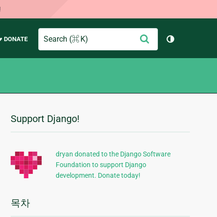
!
Search
제
♥ DONATE
테마 토글 (
출
Support Django!
추
가
정
dryan donated to the Django Software
Foundation to support Django
보
development. Donate today!
목차