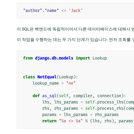
"author"
.
"name"
<>
'Jack'
이 SQL은 백엔드에 독립적이어서 다른 데이터베이스에 대해서 
이 작업을 수행하는 데는 두 가지 단계가 있습니다. 먼저 조회를 구
from
django.db.models
import
Lookup
class
NotEqual
(
Lookup
):
lookup_name
=
"ne"
def
as_sql
(
self
,
compiler
,
connection
):
lhs
,
lhs_params
=
self
.
process_lhs
(
com
rhs
,
rhs_params
=
self
.
process_rhs
(
com
params
=
lhs_params
+
rhs_params
return
"
%s
 <> 
%s
"
%
(
lhs
,
rhs
),
params