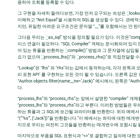
용하여 조회를 등록할 수 있다.
그 구현을 자세히 들여다보면, 가장 먼저 요구되는 속성은
``
loo
이해하고 “Not Equal”을 사용하여 SQL을 생성할 수 있다. 
지만, 유일한 어려운 요구조건은 문자열 “__”를 포함해서는 안 된
그다음 우리는
``
as_sql” 방식을 정의할 필요가 있다. 이것은”com
이스 연결이 필요하다. “SQL Compiler” 객체는 문서화되어 있
어 있는 튜플을 반환하는
``
compile()” 방법과 그 문자열에 
요가 없으며
``
process_lhs()”와
``
process_rhs()”로 직접전달할 
“Lookup”은 “lhs” 와 “rhs”라는 값에서 동작하는데, 각각 왼쪽
리 표현 API’ 를 구현하는 모든 것이 될 수 있습니다. 오른쪽 값
“Author.objects.filter(name__ne=’Jack)” 예시에서, 왼쪽
다.
“process_lhs”와 “process_rhs”는 앞에서 설명한 “compi
“process_lhs”와 “process_rhs”라고 부른다. 이러한 방법들
하는 튜플과 그 SQL에 보간될 파라미터를 반환한다. 위의 예에서 “pr
“(‘”%s”’, [‘Jack’])”을 반환합니다.”이 예에서는 좌익에 
지므로 우리는 여전히 그것들을 반환하는 매개변수에 포함시킬 
마지막으로 부품을 SQL 표현식과 “<>”로 결합하고 질의에 대한 