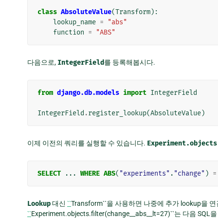
class
AbsoluteValue
(
Transform
):
lookup_name
=
"abs"
function
=
"ABS"
다음으로,
IntegerField
를 등록해봅시다.
from
django.db.models
import
IntegerField
IntegerField
.
register_lookup
(
AbsoluteValue
)
이제 이전의 쿼리를 실행할 수 있습니다.
Experiment.objects
SELECT
...
WHERE
ABS
(
"experiments"
.
"change"
)
=
Lookup
대신
``
Transform``을 사용하면 나중에 추가 lookup을
``
Experiment.objects.filter(change__abs__lt=27)``는 다음 