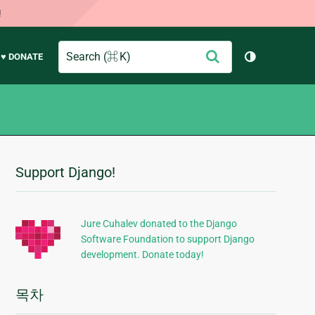
!
Search
제
♥ DONATE
테마 토글 (
출
Support Django!
추
가
정
Jure Cuhalev donated to the Django
Software Foundation to support Django
보
development. Donate today!
목차