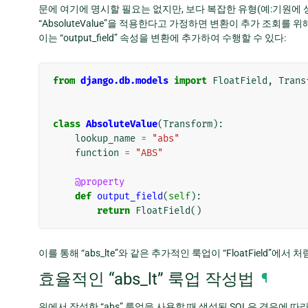
문에 여기에 명시할 필요는 없지만, 보다 복잡한 유형(예:기원에 
“AbsoluteValue”을 적용한다고 가정하면 변환이 추가 조회를 위해
이는 “output_field” 속성을 변환에 추가하여 수행할 수 있다:
from
django.db.models
import
FloatField
,
Trans
class
AbsoluteValue
(
Transform
):
lookup_name
=
"abs"
function
=
"ABS"
@property
def
output_field
(
self
):
return
FloatField
()
이를 통해 “abs_lte”와 같은 추가적인 룩업이 “FloatField”에서 
효율적인 “abs_lt” 룩업 작성법
¶
위에서 작성한 “abs” 룩업을 사용할 때 생성된 SQL은 경우에 