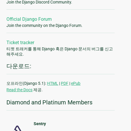
Join the Django Discord Community.
Official Django Forum
Join the community on the Django Forum.
Ticket tracker
티켓 트래커를 통해 Django 혹은 Django 문서의 버그를 신고
해주세요.
다운로드:
오프라인(Django 5.1):
HTML
|
PDF
|
ePub
Read the Docs
제공.
Diamond and Platinum Members
Sentry