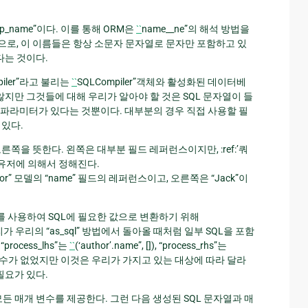
kup_name”이다. 이를 통해 ORM은
``
name__ne”의 해석 방법을
관례적으로, 이 이름들은 항상 소문자 문자열로 문자만 포함하고 있
다는 것이다.
piler”라고 불리는
``
SQLCompiler”객체와 활성화된 데이터베
지 않지만 그것들에 대해 우리가 알아야 할 것은 SQL 문자열이 들
삽입될 파라미터가 있다는 것뿐이다. 대부분의 경우 직접 사용할 필
수 있다.
과 오른쪽을 뜻한다. 왼쪽은 대부분 필드 레퍼런스이지만, :ref:’쿼
은 유저에 의해서 정해진다.
은 “Author” 모델의 “name” 필드의 레퍼런스이고, 오른쪽은 “Jack”이
ler” 개체를 사용하여 SQL에 필요한 값으로 변환하기 위해
은 우리가 우리의 “as_sql” 방법에서 돌아올 때처럼 일부 SQL을 포함
ocess_lhs”는
``
(‘author’.name”, []), “process_rhs”는
대한 매개변수가 없었지만 이것은 우리가 가지고 있는 대상에 따라 달라
필요가 있다.
모든 매개 변수를 제공한다. 그런 다음 생성된 SQL 문자열과 매