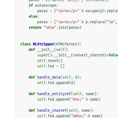
if
autoescape
:
paras
=
[
"<p>
%s
</p>"
%
escape
(
p
)
.
repla
else
:
paras
=
[
"<p>
%s
</p>"
%
p
.
replace
(
"
\n
"
,
return
"
\n\n
"
.
join
(
paras
)
class
MLStripper
(
HTMLParser
):
def
__init__
(
self
):
super
()
.
__init__
(
convert_charrefs
=
Fals
self
.
reset
()
self
.
fed
=
[]
def
handle_data
(
self
,
d
):
self
.
fed
.
append
(
d
)
def
handle_entityref
(
self
,
name
):
self
.
fed
.
append
(
"&
%s
;"
%
name
)
def
handle_charref
(
self
,
name
):
self
.
fed
.
append
(
"&#
%s
;"
%
name
)