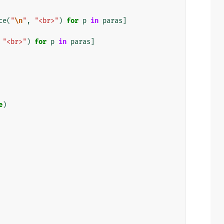
ce
(
"
\n
"
,
"<br>"
)
for
p
in
paras
]
"<br>"
)
for
p
in
paras
]
e
)