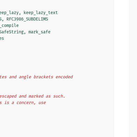
eep_lazy
,
keep_lazy_text
S
,
RFC3986_SUBDELIMS
_compile
SafeString
,
mark_safe
es
uotes and angle brackets encoded
y escaped and marked as such.
is is a concern, use