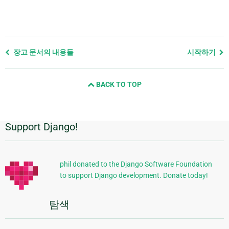
Previous
장고 문서의 내용들
시작하기
page
and
BACK TO TOP
next
page
Support Django!
추
가
정
phil donated to the Django Software Foundation
to support Django development. Donate today!
보
탐색