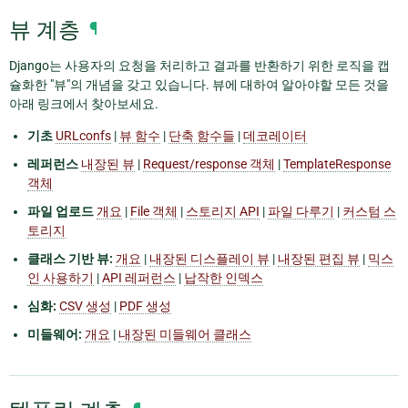
뷰 계층
¶
Django는 사용자의 요청을 처리하고 결과를 반환하기 위한 로직을 캡
슐화한 "뷰"의 개념을 갖고 있습니다. 뷰에 대하여 알아야할 모든 것을
아래 링크에서 찾아보세요.
기초
URLconfs
|
뷰 함수
|
단축 함수들
|
데코레이터
레퍼런스
내장된 뷰
|
Request/response 객체
|
TemplateResponse
객체
파일 업로드
개요
|
File 객체
|
스토리지 API
|
파일 다루기
|
커스텀 스
토리지
클래스 기반 뷰:
개요
|
내장된 디스플레이 뷰
|
내장된 편집 뷰
|
믹스
인 사용하기
|
API 레퍼런스
|
납작한 인덱스
심화:
CSV 생성
|
PDF 생성
미들웨어:
개요
|
내장된 미들웨어 클래스