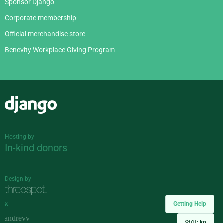
Sponsor Django
Corporate membership
Official merchandise store
Benevity Workplace Giving Program
Django
Hosting by
In-kind donors
Design by
Getting Help
&
언어:
ko