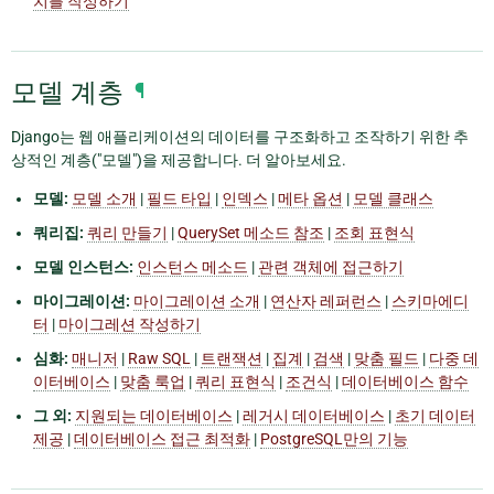
치를 작성하기
모델 계층
¶
Django는 웹 애플리케이션의 데이터를 구조화하고 조작하기 위한 추
상적인 계층("모델")을 제공합니다. 더 알아보세요.
모델:
모델 소개
|
필드 타입
|
인덱스
|
메타 옵션
|
모델 클래스
쿼리집:
쿼리 만들기
|
QuerySet 메소드 참조
|
조회 표현식
모델 인스턴스:
인스턴스 메소드
|
관련 객체에 접근하기
마이그레이션:
마이그레이션 소개
|
연산자 레퍼런스
|
스키마에디
터
|
마이그레션 작성하기
심화:
매니저
|
Raw SQL
|
트랜잭션
|
집계
|
검색
|
맞춤 필드
|
다중 데
이터베이스
|
맞춤 룩업
|
쿼리 표현식
|
조건식
|
데이터베이스 함수
그 외:
지원되는 데이터베이스
|
레거시 데이터베이스
|
초기 데이터
제공
|
데이터베이스 접근 최적화
|
PostgreSQL만의 기능