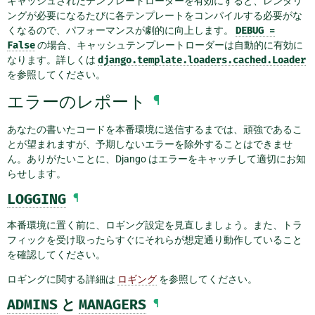
キャッシュされたテンプレートローダーを有効にすると、レンダリ
ングが必要になるたびに各テンプレートをコンパイルする必要がな
くなるので、パフォーマンスが劇的に向上します。
DEBUG
=
False
の場合、キャッシュテンプレートローダーは自動的に有効に
なります。詳しくは
django.template.loaders.cached.Loader
を参照してください。
エラーのレポート
¶
あなたの書いたコードを本番環境に送信するまでは、頑強であるこ
とが望まれますが、予期しないエラーを除外することはできませ
ん。ありがたいことに、Django はエラーをキャッチして適切にお知
らせします。
LOGGING
¶
本番環境に置く前に、ロギング設定を見直しましょう。また、トラ
フィックを受け取ったらすぐにそれらが想定通り動作していること
を確認してください。
ロギングに関する詳細は
ロギング
を参照してください。
ADMINS
と
MANAGERS
¶