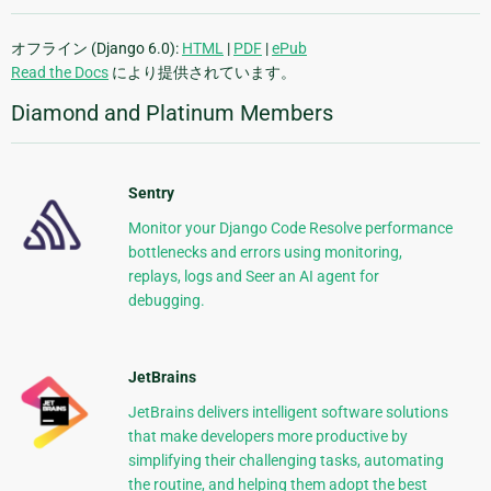
オフライン (Django 6.0):
HTML
|
PDF
|
ePub
Read the Docs
により提供されています。
Diamond and Platinum Members
Sentry
Monitor your Django Code Resolve performance
bottlenecks and errors using monitoring,
replays, logs and Seer an AI agent for
debugging.
JetBrains
JetBrains delivers intelligent software solutions
that make developers more productive by
simplifying their challenging tasks, automating
the routine, and helping them adopt the best