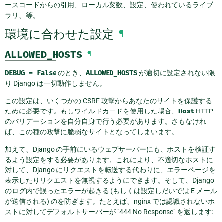
ースコードからの引用、ローカル変数、設定、使われているライブ
ラリ、等。
環境に合わせた設定
¶
ALLOWED_HOSTS
¶
DEBUG
=
False
のとき、
ALLOWED_HOSTS
が適切に設定されない限
り Django は一切動作しません。
この設定は、いくつかの CSRF 攻撃からあなたのサイトを保護する
ために必要です。もしワイルドカードを使用した場合、
Host
HTTP
のバリデーションを自分自身で行う必要があります。さもなけれ
ば、この種の攻撃に脆弱なサイトとなってしまいます。
加えて、Django の手前にいるウェブサーバーにも、ホストを検証す
るよう設定をする必要があります。これにより、不適切なホストに
対して、Django にリクエストを転送する代わりに、エラーページを
表示したりリクエストを無視するようにできます。そして、Django
のログ内で誤ったエラーが起きる (もしくは設定しだいでは E メール
が送信される) のを防ぎます。たとえば、nginx では認識されないホ
ストに対してデフォルトサーバーが "444 No Response" を返します: