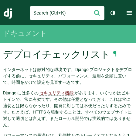
Search
M
送
Django
テーマを切
信
ドキュメント
デプロイチェックリスト
¶
インターネットは敵対的な環境です。Django プロジェクトをデプロ
イする前に、セキュリティ、パフォーマンス、運用を念頭に置い
て、時間をかけて設定を見直すべきです。
Django には多くの
セキュリティ機能
があります。いくつかはビル
トインで、常に有効です。その他は任意となっており、これは常に
適切とは限らなかったり、開発に対しては不便だったりするためで
す。たとえば、HTTPS を強制することは、すべてのウェブサイトに
対して適切とは言えず、またローカル開発では実践的ではありませ
ん。
パフォーマンスの最適化は、利便性とのトレードオフとなるもう 1