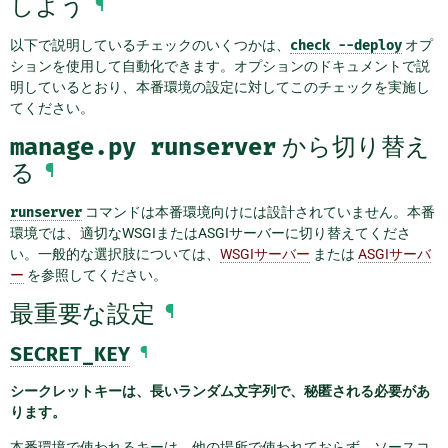
しよう
¶
以下で説明しているチェックのいくつかは、
check
--deploy
オプ
ションを使用して自動化できます。オプションのドキュメントで説
明しているとおり、本番環境の設定に対してこのチェックを実施し
てください。
manage.py
runserver
から切り替え
る
¶
runserver
コマンドは本番環境向けには設計されていません。本番
環境では、適切なWSGIまたはASGIサーバーに切り替えてくださ
い。一般的な選択肢については、
WSGIサーバー
または
ASGIサーバ
ー
を参照してください。
最重要な設定
¶
SECRET_KEY
¶
シークレットキーは、長いランダム文字列で、秘匿される必要があ
ります。
本番環境で使われるキーは、他の場所で使われておらず、ソースコ