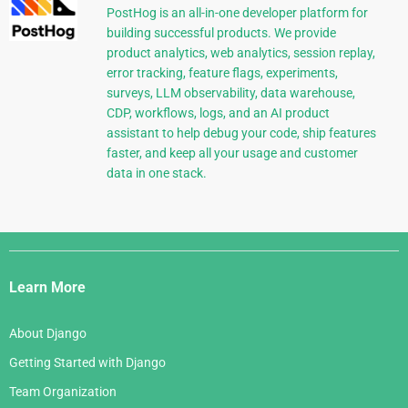
PostHog is an all-in-one developer platform for
building successful products. We provide
product analytics, web analytics, session replay,
error tracking, feature flags, experiments,
surveys, LLM observability, data warehouse,
CDP, workflows, logs, and an AI product
assistant to help debug your code, ship features
faster, and keep all your usage and customer
data in one stack.
Django
Links
Learn More
About Django
Getting Started with Django
Team Organization