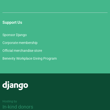
Support Us
Sponsor Django
Corporate membership
Official merchandise store
Benevity Workplace Giving Program
Django
Hosting by
In-kind donors