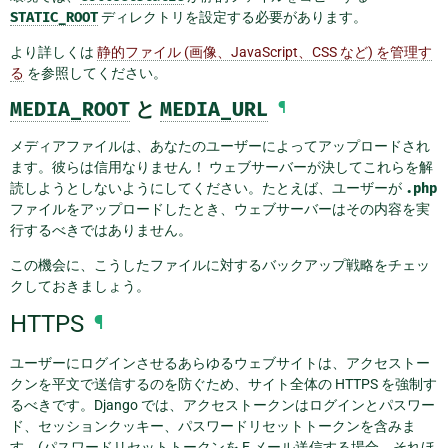
STATIC_ROOT
ディレクトリを設定する必要があります。
より詳しくは
静的ファイル (画像、JavaScript、CSS など) を管理す
る
を参照してください。
MEDIA_ROOT
と
MEDIA_URL
¶
メディアファイルは、あなたのユーザーによってアップロードされ
ます。彼らは信用なりません！ ウェブサーバーが決してこれらを解
読しようとしないようにしてください。たとえば、ユーザーが
.php
ファイルをアップロードしたとき、ウェブサーバーはその内容を実
行するべきではありません。
この機会に、こうしたファイルに対するバックアップ戦略をチェッ
クしておきましょう。
HTTPS
¶
ユーザーにログインさせるあらゆるウェブサイトは、アクセストー
クンを平文で送信するのを防ぐため、サイト全体の HTTPS を強制す
るべきです。Django では、アクセストークンはログインとパスワー
ド、セッションクッキー、パスワードリセットトークンを含みま
す。(パスワードリセットトークンを E メール送信する場合、それほ