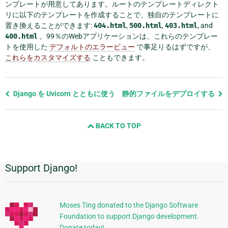
ンプレートが用意してあります。ルートのテンプレートディレクト
リに以下のテンプレートを作成することで、独自のテンプレートに
置き換えることができます:
404.html
,
500.html
,
403.html
, and
400.html
。99％のWebアプリケーションは、これらのテンプレー
トを使用した
デフォルトのエラービュー
で事足りるはずですが、
これらをカスタマイズする
こともできます。
前
Django を Uvicorn とともに使う
静的ファイルをデプロイする
の
ペ
BACK TO TOP
ー
ジ
と
次
Support Django!
追
の
ペ
加
ー
的
ジ
Moses Ting donated to the Django Software
Foundation to support Django development.
な
Donate today!