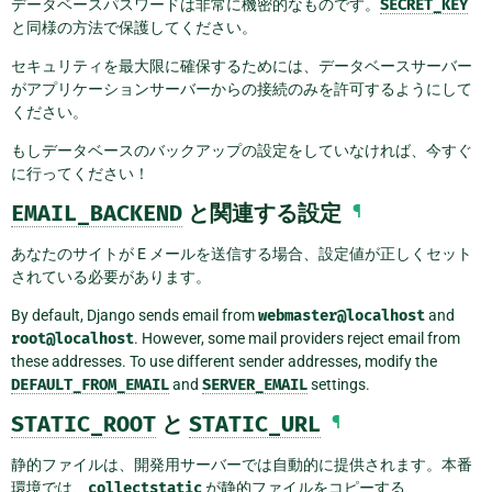
データベースパスワードは非常に機密的なものです。
SECRET_KEY
と同様の方法で保護してください。
セキュリティを最大限に確保するためには、データベースサーバー
がアプリケーションサーバーからの接続のみを許可するようにして
ください。
もしデータベースのバックアップの設定をしていなければ、今すぐ
に行ってください！
EMAIL_BACKEND
と関連する設定
¶
あなたのサイトが E メールを送信する場合、設定値が正しくセット
されている必要があります。
By default, Django sends email from
webmaster@localhost
and
root@localhost
. However, some mail providers reject email from
these addresses. To use different sender addresses, modify the
DEFAULT_FROM_EMAIL
and
SERVER_EMAIL
settings.
STATIC_ROOT
と
STATIC_URL
¶
静的ファイルは、開発用サーバーでは自動的に提供されます。本番
環境では、
collectstatic
が静的ファイルをコピーする