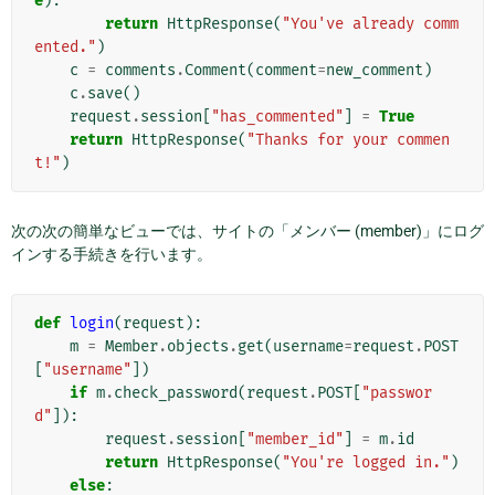
e
):
return
HttpResponse
(
"You've already comm
ented."
)
c
=
comments
.
Comment
(
comment
=
new_comment
)
c
.
save
()
request
.
session
[
"has_commented"
]
=
True
return
HttpResponse
(
"Thanks for your commen
t!"
)
次の次の簡単なビューでは、サイトの「メンバー (member)」にログ
インする手続きを行います。
def
login
(
request
):
m
=
Member
.
objects
.
get
(
username
=
request
.
POST
[
"username"
])
if
m
.
check_password
(
request
.
POST
[
"passwor
d"
]):
request
.
session
[
"member_id"
]
=
m
.
id
return
HttpResponse
(
"You're logged in."
)
else
: