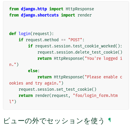
from
django.http
import
HttpResponse
from
django.shortcuts
import
render
def
login
(
request
):
if
request
.
method
==
"POST"
:
if
request
.
session
.
test_cookie_worked
():
request
.
session
.
delete_test_cookie
()
return
HttpResponse
(
"You're logged i
n."
)
else
:
return
HttpResponse
(
"Please enable c
ookies and try again."
)
request
.
session
.
set_test_cookie
()
return
render
(
request
,
"foo/login_form.htm
l"
)
ビューの外でセッションを使う
¶