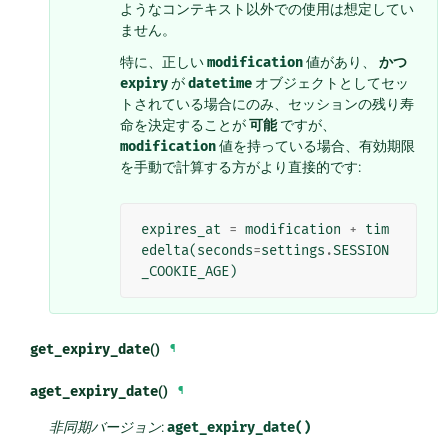
ようなコンテキスト以外での使用は想定してい
ません。
特に、正しい
modification
値があり、
かつ
expiry
が
datetime
オブジェクトとしてセッ
トされている場合にのみ、セッションの残り寿
命を決定することが
可能
ですが、
modification
値を持っている場合、有効期限
を手動で計算する方がより直接的です:
expires_at
=
modification
+
tim
edelta
(
seconds
=
settings
.
SESSION
_COOKIE_AGE
)
get_expiry_date
()
¶
aget_expiry_date
()
¶
非同期バージョン
:
aget_expiry_date()