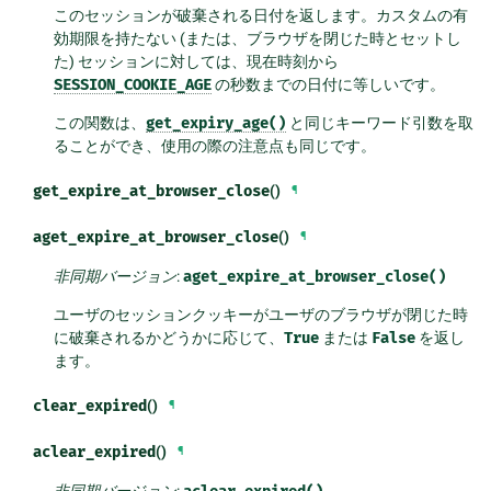
このセッションが破棄される日付を返します。カスタムの有
効期限を持たない (または、ブラウザを閉じた時とセットし
た) セッションに対しては、現在時刻から
SESSION_COOKIE_AGE
の秒数までの日付に等しいです。
この関数は、
get_expiry_age()
と同じキーワード引数を取
ることができ、使用の際の注意点も同じです。
get_expire_at_browser_close
()
¶
aget_expire_at_browser_close
()
¶
非同期バージョン
:
aget_expire_at_browser_close()
ユーザのセッションクッキーがユーザのブラウザが閉じた時
に破棄されるかどうかに応じて、
True
または
False
を返し
ます。
clear_expired
()
¶
aclear_expired
()
¶
非同期バージョン
: