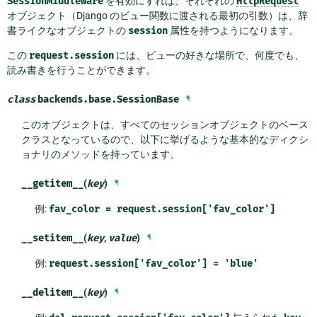
SessionMiddleware
を有効にすれば、それぞれの
HttpRequest
オブジェクト（Django のビュー関数に渡される最初の引数）は、辞
書ライクなオブジェクトの
session
属性を持つようになります。
この
request.session
には、ビューの好きな場所で、何度でも、
読み書きを行うことができます。
class
backends.base.
SessionBase
¶
このオブジェクトは、すべてのセッションオブジェクトのベース
クラスとなっているので、以下に挙げるような基本的なディクシ
ョナリのメソッドを持っています。
__getitem__
(
key
)
¶
例:
fav_color
=
request.session['fav_color']
__setitem__
(
key
,
value
)
¶
例:
request.session['fav_color']
=
'blue'
__delitem__
(
key
)
¶