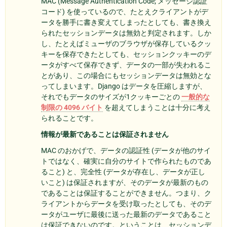
MAC (Message Authentication Code; メッセージ認証
コード) を使っているので、たとえクライアントがデ
ータを勝手に書き変えてしまったとしても、書き換え
られたセッションデータは無効と判定されます。しか
し、たとえばミューザのブラウザが保存しているクッ
キーを保存できたとしても、セッションクッキーのデ
ータがすべて保存できず、データの一部が失われるこ
とがあり、この場合にもセッションデータは無効とな
ってしまいます。Django はデータを圧縮しますが、
それでもデータのサイズが1クッキーごとの
一般的な
制限の 4096 バイト
を超えてしまうことは十分に考え
られることです。
情報が最新であることは保証されません
MAC のおかげで、データの認証性 (データが他のサイ
トではなく、確実に自分のサイトで作られたものであ
ること) と、完全性 (データが存在し、データが正し
いこと) は保証されますが、そのデータが最新のもの
であることは保証することができません。つまり、ク
ライアントからデータを受け取ったとしても、そのデ
ータがユーザに最後に送った最新のデータであること
は保証できないのです。ということは、セッションデ