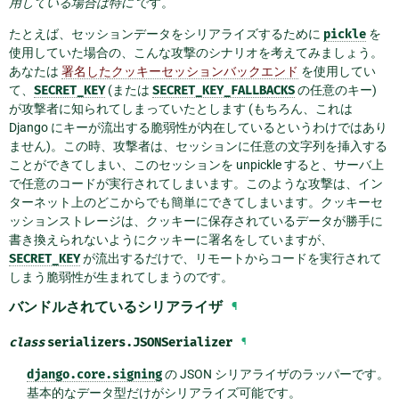
用している場合は特に
です。
たとえば、セッションデータをシリアライズするために
pickle
を
使用していた場合の、こんな攻撃のシナリオを考えてみましょう。
あなたは
署名したクッキーセッションバックエンド
を使用してい
て、
SECRET_KEY
(または
SECRET_KEY_FALLBACKS
の任意のキー)
が攻撃者に知られてしまっていたとします (もちろん、これは
Django にキーが流出する脆弱性が内在しているというわけではあり
ません)。この時、攻撃者は、セッションに任意の文字列を挿入する
ことができてしまい、このセッションを unpickle すると、サーバ上
で任意のコードが実行されてしまいます。このような攻撃は、イン
ターネット上のどこからでも簡単にできてしまいます。クッキーセ
ッションストレージは、クッキーに保存されているデータが勝手に
書き換えられないようにクッキーに署名をしていますが、
SECRET_KEY
が流出するだけで、リモートからコードを実行されて
しまう脆弱性が生まれてしまうのです。
バンドルされているシリアライザ
¶
class
serializers.
JSONSerializer
¶
django.core.signing
の JSON シリアライザのラッパーです。
基本的なデータ型だけがシリアライズ可能です。