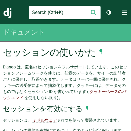
Search
M
送
Django
テーマを切
信
ドキュメント
セッションの使いかた
¶
Django は、匿名のセッションをフルサポートしています。このセッ
ションフレームワークを使えば、任意のデータを、サイトの訪問者
ごとに保存し、取得できます。データはサーバー側に保存され、ク
ッキーの送受信によって抽象化します。クッキーには、データその
ものではなくセッション ID が書かれています (
クッキーベースのバ
ックエンド
を使用しない限り)。
セッションを有効にする
¶
セッションは、
ミドルウェア
の1つを使って実装されています。
セッションの機能を有効にするには、次のように設定を行います。