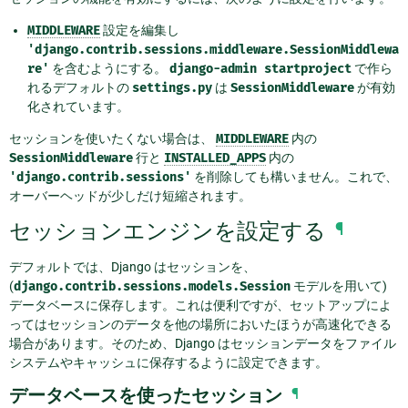
MIDDLEWARE
設定を編集し
'django.contrib.sessions.middleware.SessionMiddlewa
re'
を含むようにする。
django-admin
startproject
で作ら
れるデフォルトの
settings.py
は
SessionMiddleware
が有効
化されています。
セッションを使いたくない場合は、
MIDDLEWARE
内の
SessionMiddleware
行と
INSTALLED_APPS
内の
'django.contrib.sessions'
を削除しても構いません。これで、
オーバーヘッドが少しだけ短縮されます。
セッションエンジンを設定する
¶
デフォルトでは、Django はセッションを、
(
django.contrib.sessions.models.Session
モデルを用いて)
データベースに保存します。これは便利ですが、セットアップによ
ってはセッションのデータを他の場所においたほうが高速化できる
場合があります。そのため、Django はセッションデータをファイル
システムやキャッシュに保存するように設定できます。
データベースを使ったセッション
¶