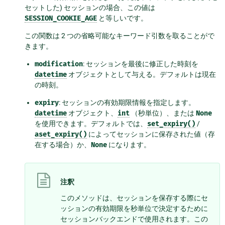
セットした) セッションの場合、この値は
SESSION_COOKIE_AGE
と等しいです。
この関数は 2 つの省略可能なキーワード引数を取ることがで
きます。
modification
: セッションを最後に修正した時刻を
datetime
オブジェクトとして与える。デフォルトは現在
の時刻。
expiry
: セッションの有効期限情報を指定します。
datetime
オブジェクト、
int
（秒単位）、または
None
を使用できます。デフォルトでは、
set_expiry()
/
aset_expiry()
によってセッションに保存された値（存
在する場合）か、
None
になります。
注釈
このメソッドは、セッションを保存する際にセ
ッションの有効期限を秒単位で決定するために
セッションバックエンドで使用されます。この