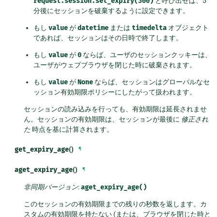
request.session.set_expiry(300)
と呼び出せば、5
分後にセッションを破棄するように設定できます。
もし
value
が
datetime
または
timedelta
オブジェクト
であれば、セッションはその日時で終了します。
もし
value
が
0
ならば、ユーザのセッションクッキーは、
ユーザがウェブブラウザを閉じた時に破棄されます。
もし
value
が
None
ならば、セッションはグローバルなセ
ッション有効期限ポリシーにしたがって扱われます。
セッションの読み込みを行っても、有効期限は延長されませ
ん。セッションの有効期限は、セッションが最後に
修正され
た
時点を基に計算されます。
get_expiry_age
()
¶
aget_expiry_age
()
¶
非同期バージョン
:
aget_expiry_age()
このセッションの有効期限までの残りの秒数を返します。カ
スタムの有効期限を持たない (または、ブラウザを閉じた時と