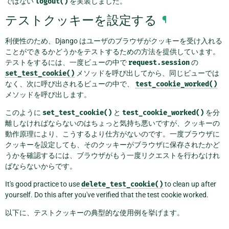
ではない
logout()
を実装しました。
テストクッキーを設定する
¶
利便性のため、Django はユーザのブラウザがクッキーを受け入れる
ことができるかどうかをテストするための方法を提供しています。
テストをするには、一度ビューの中で
request.session
の
set_test_cookie()
メソッドを呼び出してから、同じビューでは
なく、次に呼び出されるビューの中で、
test_cookie_worked()
メソッドを呼び出します。
このように
set_test_cookie()
と
test_cookie_worked()
を分
離しなければならないのはちょっと気持ち悪いですが、クッキーの
動作原理により、こうするより仕方がないのです。一度ブラウザに
クッキーを設定しても、そのクッキーがブラウザに保存されたかど
うかを確認するには、ブラウザがもう一度リクエストを行わなけれ
ばならないからです。
It's good practice to use
delete_test_cookie()
to clean up after
yourself. Do this after you've verified that the test cookie worked.
以下に、テストクッキーの典型的な使用例を挙げます。