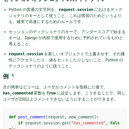
Python の普通の文字列を、
request.session
におけるディク
ショナリのキーとして使うこと。これは慣習のためというより
も、確実で高速にするためのルールです。
セッションのディクショナリのキーで、アンダースコアで始まる
キーは、Django が内部で使用するために予約されているものと
考えること。
request.session
を新しいオブジェクトで上書きせず、その属
性にアクセスしたり、値をセットしたりしないこと。Python の
ディクショナリのように扱うこと。
例
¶
次の簡単なビューは、ユーザがコメントを投稿した後で、
has_commented
変数を
True
に設定します。こうすることで、同じ
ユーザが2回以上コメントできないようにすることができます。
def
post_comment
(
request
,
new_comment
):
if
request
.
session
.
get
(
"has_commented"
,
Fals