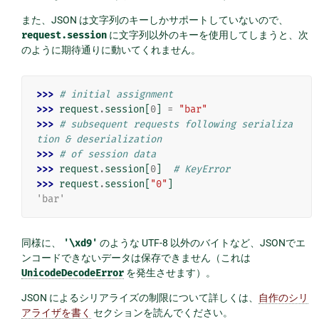
また、JSON は文字列のキーしかサポートしていないので、
request.session
に文字列以外のキーを使用してしまうと、次
のように期待通りに動いてくれません。
>>> 
# initial assignment
>>> 
request
.
session
[
0
]
=
"bar"
>>> 
# subsequent requests following serializa
tion & deserialization
>>> 
# of session data
>>> 
request
.
session
[
0
]
# KeyError
>>> 
request
.
session
[
"0"
]
'bar'
同様に、
'\xd9'
のような UTF-8 以外のバイトなど、JSONでエ
ンコードできないデータは保存できません（これは
UnicodeDecodeError
を発生させます）。
JSON によるシリアライズの制限について詳しくは、
自作のシリ
アライザを書く
セクションを読んでください。