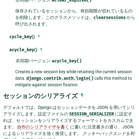
aclear_expired()
保存されているセッションから、有効期限が切れているもの
を削除します。このクラスメソッドは、
clearsessions
から
呼び出されます。
cycle_key
()
¶
acycle_key
()
¶
非同期バージョン
:
acycle_key()
Creates a new session key while retaining the current session
data.
django.contrib.auth.login()
calls this method to
mitigate against session fixation.
セッションのシリアライズ
¶
デフォルトでは、Django はセッションデータを JSON を用いてシリ
アライズします。設定ファイルの
SESSION_SERIALIZER
に設定す
れば、セッションをシリアライズするフォーマットをカスカムでき
ます。
自作のシリアライザを書く
に書いた注意書きの通り、JSON
によるシリアライズを強く推奨します。
クッキーバックエンドを利