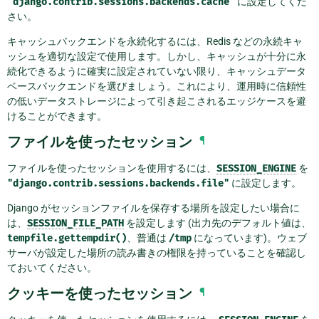
"django.contrib.sessions.backends.cache"
に設定してくだ
さい。
キャッシュバックエンドを永続化するには、Redis などの永続キャ
ッシュを適切な設定で使用します。しかし、キャッシュが十分に永
続化できるように確実に設定されていない限り、キャッシュデータ
ベースバックエンドを選びましょう。これにより、運用時に信頼性
の低いデータストレージによって引き起こされるエッジケースを避
けることができます。
ファイルを使ったセッション
¶
ファイルを使ったセッションを使用するには、
SESSION_ENGINE
を
"django.contrib.sessions.backends.file"
に設定します。
Django がセッションファイルを保存する場所を設定したい場合に
は、
SESSION_FILE_PATH
を設定します (出力先のデフォルト値は、
tempfile.gettempdir()
、普通は
/tmp
になっています)。ウェブ
サーバが設定した場所の読み書きの権限を持っていることを確認し
ておいてください。
クッキーを使ったセッション
¶