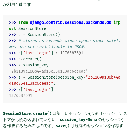
が利用可能です。
>>> 
from
django.contrib.sessions.backends.db
imp
ort
SessionStore
>>> 
s
=
SessionStore
()
>>> 
# stored as seconds since epoch since dateti
mes are not serializable in JSON.
>>> 
s
[
"last_login"
]
=
1376587691
>>> 
s
.
create
()
>>> 
s
.
session_key
'2b1189a188b44ad18c35e113ac6ceead'
>>> 
s
=
SessionStore
(
session_key
=
"2b1189a188b44a
d18c35e113ac6ceead"
)
>>> 
s
[
"last_login"
]
1376587691
SessionStore.create()
は新しいセッション(つまりセッションス
トアから読み込まれていない、
session_key=None
のセッション)
を作成するためのものです。
save()
は既存のセッションを保存す