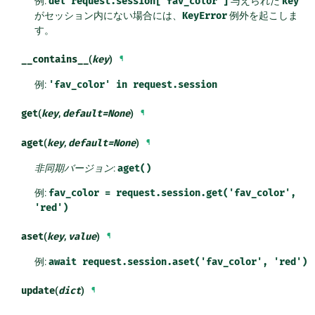
例:
del
request.session['fav_color']
与えられた
key
がセッション内にない場合には、
KeyError
例外を起こしま
す。
__contains__
(
key
)
¶
例:
'fav_color'
in
request.session
get
(
key
,
default
=
None
)
¶
aget
(
key
,
default
=
None
)
¶
非同期バージョン
:
aget()
例:
fav_color
=
request.session.get('fav_color',
'red')
aset
(
key
,
value
)
¶
例:
await
request.session.aset('fav_color',
'red')
update
(
dict
)
¶