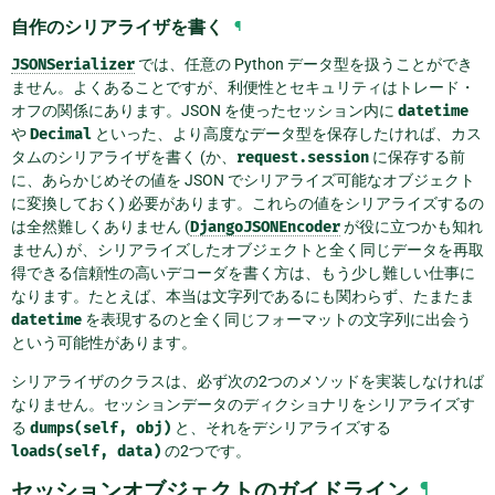
自作のシリアライザを書く
¶
JSONSerializer
では、任意の Python データ型を扱うことができ
ません。よくあることですが、利便性とセキュリティはトレード・
オフの関係にあります。JSON を使ったセッション内に
datetime
や
Decimal
といった、より高度なデータ型を保存したければ、カス
タムのシリアライザを書く (か、
request.session
に保存する前
に、あらかじめその値を JSON でシリアライズ可能なオブジェクト
に変換しておく) 必要があります。これらの値をシリアライズするの
は全然難しくありません (
DjangoJSONEncoder
が役に立つかも知れ
ません) が、シリアライズしたオブジェクトと全く同じデータを再取
得できる信頼性の高いデコーダを書く方は、もう少し難しい仕事に
なります。たとえば、本当は文字列であるにも関わらず、たまたま
datetime
を表現するのと全く同じフォーマットの文字列に出会う
という可能性があります。
シリアライザのクラスは、必ず次の2つのメソッドを実装しなければ
なりません。セッションデータのディクショナリをシリアライズす
る
dumps(self,
obj)
と、それをデシリアライズする
loads(self,
data)
の2つです。
セッションオブジェクトのガイドライン
¶