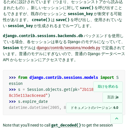
るために設計されています（つまり、セッションストアから読み込
まれたもの）。新しいセッションに対して
save()
を呼び出すこと
もできますが、既存のセッションと
session_key
が衝突する可能
性があります。
create()
は
save()
を呼び出し、使用されていな
い
session_key
が生成されるまでループします。
django.contrib.sessions.backends.db
バックエンドを使用し
ている場合、各セッションは単なる Django のモデルになっていて、
Session
モデルは
django/contrib/sessions/models.py
で定義されて
います。普通のモデルにすぎないので、普通の Django データベース
API からセッションにアクセスできます。
>>> 
from
django.contrib.sessions.models
import
S
ession
助けを求める
>>> 
s
=
Session
.
objects
.
get
(
pk
=
"2b1189a188b44ad1
8c35e113ac6ceead"
)
言語:
ja
>>> 
s
.
expire_date
datetime.datetime(2005, 8, 20, 13, 35, 12)
ドキュメントのバージョン:
6.0
Note that you'll need to call
get_decoded()
to get the session