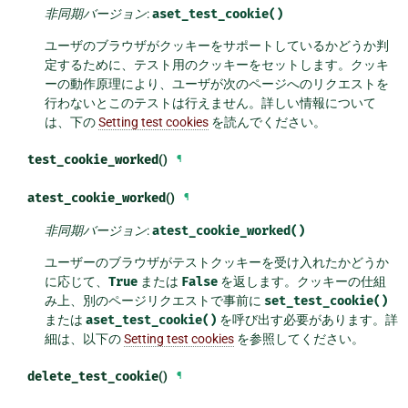
非同期バージョン
:
aset_test_cookie()
ユーザのブラウザがクッキーをサポートしているかどうか判
定するために、テスト用のクッキーをセットします。クッキ
ーの動作原理により、ユーザが次のページへのリクエストを
行わないとこのテストは行えません。詳しい情報について
は、下の
Setting test cookies
を読んでください。
test_cookie_worked
()
¶
atest_cookie_worked
()
¶
非同期バージョン
:
atest_cookie_worked()
ユーザーのブラウザがテストクッキーを受け入れたかどうか
に応じて、
True
または
False
を返します。クッキーの仕組
み上、別のページリクエストで事前に
set_test_cookie()
または
aset_test_cookie()
を呼び出す必要があります。詳
細は、以下の
Setting test cookies
を参照してください。
delete_test_cookie
()
¶