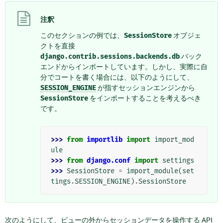
注釈
このセクションの例では、
SessionStore
オブジェ
クトを直接
django.contrib.sessions.backends.db
バック
エンドからインポートしています。しかし、実際に自
分でコートを書く場合には、以下のようにして、
SESSION_ENGINE
が指すセッションエンジンから
SessionStore
をインポートすることを考えるべき
です。
>>> 
from
importlib
import
import_mod
ule
>>> 
from
django.conf
import
settings
>>> 
SessionStore
=
import_module
(
set
tings
.
SESSION_ENGINE
)
.
SessionStore
次のようにして、ビューの外からセッションデータを操作する API