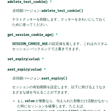
adelete_test_cookie
()
¶
非同期バージョン
:
adelete_test_cookie()
テストクッキーを削除します。クッキーをきれいにしておく
ために使ってください。
get_session_cookie_age
()
¶
SESSION_COOKIE_AGE
の設定値を返します。これはカスタム
セッション バックエンドで上書きできます。
set_expiry
(
value
)
¶
aset_expiry
(
value
)
¶
非同期バージョン
:
aset_expiry()
セッションの有効期限を設定します。以下に挙げるようなさ
まざまな値を与えることができます。
もし
value
が整数なら、与えられた秒数だけ活動がなかっ
た時にセッションを破棄します。たとえば、