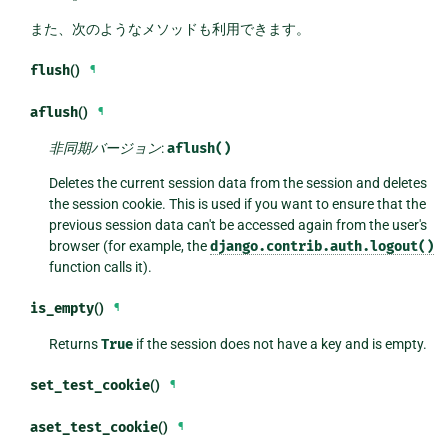
また、次のようなメソッドも利用できます。
flush
()
¶
aflush
()
¶
非同期バージョン
:
aflush()
Deletes the current session data from the session and deletes
the session cookie. This is used if you want to ensure that the
previous session data can't be accessed again from the user's
browser (for example, the
django.contrib.auth.logout()
function calls it).
is_empty
()
¶
Returns
True
if the session does not have a key and is empty.
set_test_cookie
()
¶
aset_test_cookie
()
¶