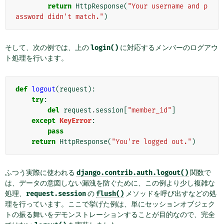
return
HttpResponse
(
"Your username and p
assword didn't match."
)
そして、次の例では、上の
login()
に対応するメンバーのログアウ
ト処理を行います。
def
logout
(
request
):
try
:
del
request
.
session
[
"member_id"
]
except
KeyError
:
pass
return
HttpResponse
(
"You're logged out."
)
ふつう実際に使われる
django.contrib.auth.logout()
関数で
は、データの意図しない漏洩を防ぐために、この例より少し複雑な
処理、
request.session
の
flush()
メソッドを呼び出すなどの処
理を行っています。ここで挙げた例は、単にセッションオブジェク
トの振る舞いをデモンストレーションすることが目的なので、完全