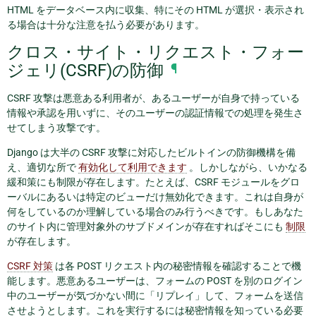
HTML をデータベース内に収集、特にその HTML が選択・表示され
る場合は十分な注意を払う必要があります。
クロス・サイト・リクエスト・フォー
ジェリ(CSRF)の防御
¶
CSRF 攻撃は悪意ある利用者が、あるユーザーが自身で持っている
情報や承認を用いずに、そのユーザーの認証情報での処理を発生さ
せてしまう攻撃です。
Django は大半の CSRF 攻撃に対応したビルトインの防御機構を備
え、適切な所で
有効化して利用できます
。しかしながら、いかなる
緩和策にも制限が存在します。たとえば、CSRF モジュールをグロ
ーバルにあるいは特定のビューだけ無効化できます。これは自身が
何をしているのか理解している場合のみ行うべきです。もしあなた
のサイト内に管理対象外のサブドメインが存在すればそこにも
制限
が存在します。
CSRF 対策
は各 POST リクエスト内の秘密情報を確認することで機
能します。悪意あるユーザーは、フォームの POST を別のログイン
中のユーザーが気づかない間に「リプレイ」して、フォームを送信
させようとします。これを実行するには秘密情報を知っている必要