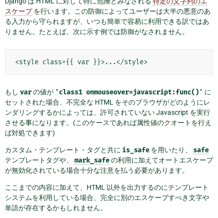
Django は HTML に対して特に危険とみなされる
特定の文字列のエ
スケープ
を行います。この防御によってユーザーは大半の悪意のあ
る入力から守られますが、いつも簡単で容易に利用できる訳ではあ
りません。たとえば、次に示す例では防御がなされません。
もし
var
の値が
'class1
onmouseover=javascript:func()'
に
セットされた場合、不完全な HTML をそのブラウザがどのようにレ
ンダリングするかによっては、許可されていない Javascript を実行
させる事になります。(このケースであれば属性値のクオートを行え
ば対処できます)
カスタム・テンプレート・タグと共に
is_safe
を用いたり、
safe
テンプレートタグや、
mark_safe
の利用に加えてオートエスケープ
が無効化されている場合十分な注意を払う必要があります。
ここまでの内容に加えて、HTML 以外を出力するのにテンプレート
システムを利用している場合、完全に別のエスケープすべき文字や
単語が存在するかもしれません。