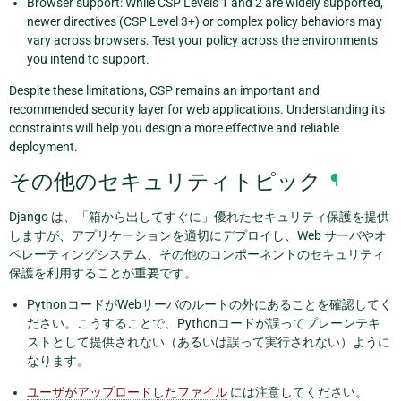
Browser support: While CSP Levels 1 and 2 are widely supported,
newer directives (CSP Level 3+) or complex policy behaviors may
vary across browsers. Test your policy across the environments
you intend to support.
Despite these limitations, CSP remains an important and
recommended security layer for web applications. Understanding its
constraints will help you design a more effective and reliable
deployment.
その他のセキュリティトピック
¶
Django は、「箱から出してすぐに」優れたセキュリティ保護を提供
しますが、アプリケーションを適切にデプロイし、Web サーバやオ
ペレーティングシステム、その他のコンポーネントのセキュリティ
保護を利用することが重要です。
PythonコードがWebサーバのルートの外にあることを確認してく
ださい。こうすることで、Pythonコードが誤ってプレーンテキ
ストとして提供されない（あるいは誤って実行されない）ように
なります。
ユーザがアップロードしたファイル
には注意してください。