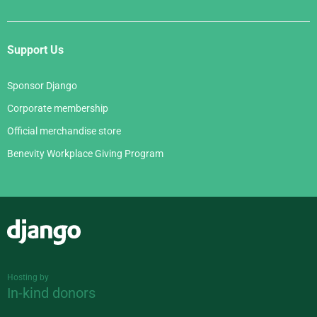
Support Us
Sponsor Django
Corporate membership
Official merchandise store
Benevity Workplace Giving Program
Django
Hosting by
In-kind donors