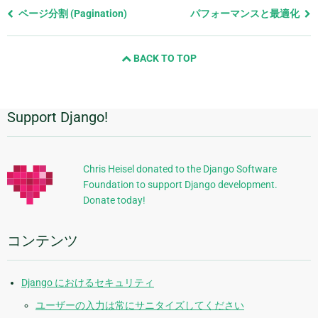
前
ページ分割 (Pagination)
パフォーマンスと最適化
の
ペ
BACK TO TOP
ー
ジ
と
次
Support Django!
追
の
ペ
加
ー
的
ジ
Chris Heisel donated to the Django Software
Foundation to support Django development.
な
Donate today!
情
報
コンテンツ
Django におけるセキュリティ
ユーザーの入力は常にサニタイズしてください