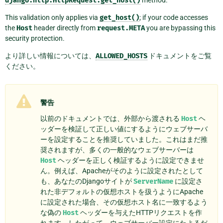
django.http.HttpRequest.get_host()
method.
This validation only applies via
get_host()
; if your code accesses
the
Host
header directly from
request.META
you are bypassing this
security protection.
より詳しい情報については、
ALLOWED_HOSTS
ドキュメントをご覧
ください。
警告
以前のドキュメントでは、外部から渡される
Host
ヘ
ッダーを検証して正しい値にするようにウェブサーバ
ーを設定することを推奨していました。これはまだ推
奨されますが、多くの一般的なウェブサーバーは
Host
ヘッダーを正しく検証するように設定できませ
ん。例えば、Apacheがそのように設定されたとして
も、あなたのDjangoサイトが
ServerName
に設定さ
れた非デフォルトの仮想ホストを扱うようにApache
に設定された場合、その仮想ホスト名に一致するよう
な偽の
Host
ヘッダーを与えたHTTPリクエストを作