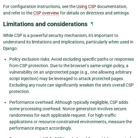
For configuration instructions, see the
Using CSP
documentation,
and refer to the
CSP overview
for details on directives and settings.
Limitations and considerations
¶
While CSP is a powerful security mechanism, it's important to
understand its limitations and implications, particularly when used in
Django:
Policy exclusion risks: Avoid excluding specific paths or responses
from CSP protection. Due to the browser’s same-origin policy, a
vulnerability on an unprotected page (e.g., one allowing arbitrary
script injection) may be leveraged to attack protected pages.
Excluding
any
route can significantly weaken the site's overall CSP
protection.
Performance overhead: Although typically negligible, CSP adds
some processing overhead. Nonce generation involves secure
randomness for each applicable request. For high-traffic
applications or resource-constrained environments, measure the
performance impact accordingly.