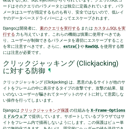
ードはそのクエリのパラメータとは独立に定義されています。パラ
メータはユーザが指定するものも有り、安全ではないので、低レイ
ヤのデータベースドライバーによってエスケープされます。
Djangoは開発者に、
素のクエリを実行する
または
カスタムSQLを実
行する
力も与えています。これらの機能は慎重に使用すべきであ
り、ユーザーが制御できるパラメータを適切にエスケープすること
を常に注意すべきです。さらに、
extra()
や
RawSQL
を使用する際
には注意が必要です。
クリックジャッキング (Clickjacking)
に対する防御
¶
クリックジャッキング (Clickjacking) は、悪意のあるサイトが他のサ
イトをフレームの中に表示するタイプの攻撃です。攻撃の結果、疑
いのないユーザーが騙されてターゲットのサイトに対して意図しな
い操作を行ってしまいます。
Djangoは
クリックジャッキング保護
の仕組みを
X-Frame-Options
ミドルウェア
で提供しています。サポートしているブラウザではサ
イトをフレーム内で描画しないようにします。この保護はビュー単
位で無効化できます。あるいは、固定的にヘッダーの値を送信でき