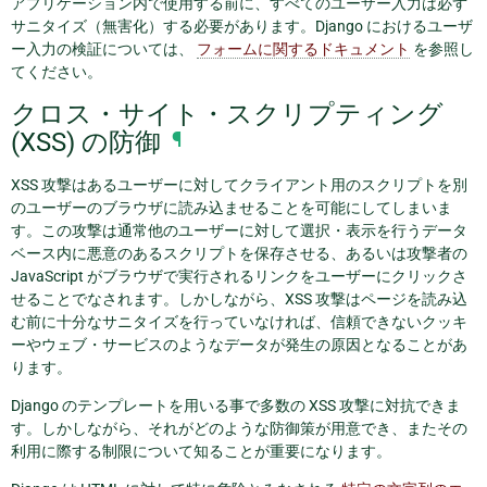
アプリケーション内で使用する前に、すべてのユーザー入力は必ず
サニタイズ（無害化）する必要があります。Django におけるユーザ
ー入力の検証については、
フォームに関するドキュメント
を参照し
てください。
クロス・サイト・スクリプティング
(XSS) の防御
¶
XSS 攻撃はあるユーザーに対してクライアント用のスクリプトを別
のユーザーのブラウザに読み込ませることを可能にしてしまいま
す。この攻撃は通常他のユーザーに対して選択・表示を行うデータ
ベース内に悪意のあるスクリプトを保存させる、あるいは攻撃者の
JavaScript がブラウザで実行されるリンクをユーザーにクリックさ
せることでなされます。しかしながら、XSS 攻撃はページを読み込
む前に十分なサニタイズを行っていなければ、信頼できないクッキ
ーやウェブ・サービスのようなデータが発生の原因となることがあ
ります。
Django のテンプレートを用いる事で多数の XSS 攻撃に対抗できま
す。しかしながら、それがどのような防御策が用意でき、またその
利用に際する制限について知ることが重要になります。