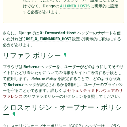
れます。したがって、ウェブサーバー設定にたよるだ
けでなく、Djangoの
ALLOWED_HOSTS
に明示的に設定
する必要があります。
さらに、Djangoでは
X-Forwarded-Host
ヘッダーのサポートを使
いたければ (
USE_X_FORWARDED_HOST
設定で)明示的に有効にする
必要があります。
リファラ ポリシー
¶
ブラウザは
Referer
ヘッダーを、ユーザーがどのようにしてそのサ
イトにたどり着いたかについての情報をサイトに送信する手段とし
て使用します。
Referrer Policy
を設定することで、どのような状況
で
Referer
ヘッダが設定されるかを制限し、ユーザーのプライバシ
ーを守ることができます。詳しくは
セキュリティミドルウェアのリ
ファレンス
のリファラポリシーのセクションを参照してください。
クロスオリジン・オープナー・ポリシ
ー
¶
クロスオリジンオープナーポリシー（COOP）ヘッダーは、ブラウ