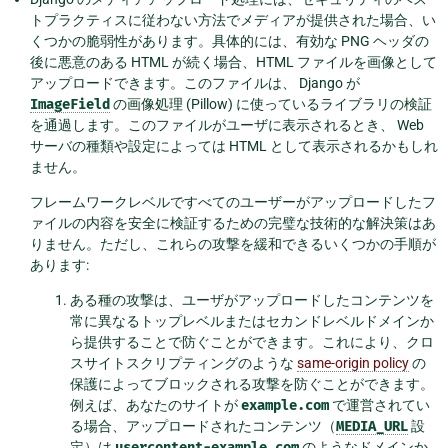
トプラクティスに従わない方法でメディアが提供された場合、い
くつかの脆弱性があります。具体的には、有効な PNG ヘッダの
後に悪意のある HTML が続く場合、HTML ファイルを画像として
アップロードできます。このファイルは、 Django が
ImageField
の画像処理 (Pillow) に使っているライブラリの検証
を通過します。このファイルがユーザに表示されるとき、 Web
サーバの種類や設定によっては HTML として表示されるかもしれ
ません。
フレームワークレベルですべてのユーザーがアップロードしたフ
ァイルの内容を安全に検証するための完璧な技術的な解決策はあ
りません。ただし、これらの攻撃を緩和できるいくつかの手順が
あります:
ある種の攻撃は、ユーザがアップロードしたコンテンツを
常に異なるトップレベルまたはセカンドレベルドメインか
ら提供することで防ぐことができます。これにより、クロ
スサイトスクリプティングのような
same-origin policy
の
保護によってブロックされる攻撃を防ぐことができます。
例えば、あなたのサイトが
example.com
で運営されてい
る場合、アップロードされたコンテンツ（
MEDIA_URL
設
定）は
usercontent-example.com
のようなドメインか