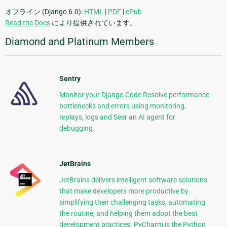
オフライン (Django 6.0):
HTML
|
PDF
|
ePub
Read the Docs
により提供されています。
Diamond and Platinum Members
Sentry
Monitor your Django Code Resolve performance
bottlenecks and errors using monitoring,
replays, logs and Seer an AI agent for
debugging.
JetBrains
JetBrains delivers intelligent software solutions
that make developers more productive by
simplifying their challenging tasks, automating
the routine, and helping them adopt the best
development practices. PyCharm is the Python