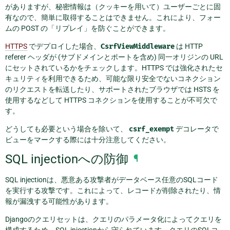
がありますが、秘密情報は（クッキーを用いて）ユーザーごとに固
有なので、簡単に取得することはできません。これにより、フォー
ムの POST の「リプレイ」を防ぐことができます。
HTTPS
でデプロイした場合、
CsrfViewMiddleware
は HTTP
referer ヘッダが (サブドメインとポートを含め) 同一オリジンの URL
にセットされているかをチェックします。HTTPS では強化されたセ
キュリティを利用できるため、可能な限り安全でないコネクション
のリクエストを転送したり、サポートされたブラウザでは HSTS を
使用するなどして HTTPS コネクションを使用することが不可欠で
す。
どうしても必要という場合を除いて、
csrf_exempt
デコレータで
ビューをマークする際には十分注意してください。
SQL injectionへの防御
¶
SQL injectionは、悪意ある攻撃者がデータベース任意のSQLコード
を実行する攻撃です。これによって、レコードが削除されたり、情
報が漏洩する可能性があります。
Djangoのクエリセットは、クエリのパラメータ化によってクエリを
構成するため、SQL injectionから守られています。クエリのSQLコ