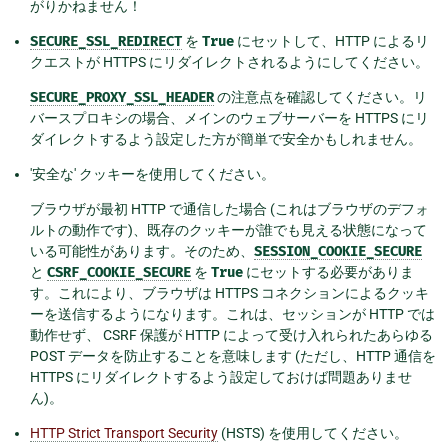
がりかねません！
SECURE_SSL_REDIRECT
を
True
にセットして、HTTP によるリ
クエストが HTTPS にリダイレクトされるようにしてください。
SECURE_PROXY_SSL_HEADER
の注意点を確認してください。リ
バースプロキシの場合、メインのウェブサーバーを HTTPS にリ
ダイレクトするよう設定した方が簡単で安全かもしれません。
'安全な' クッキーを使用してください。
ブラウザが最初 HTTP で通信した場合 (これはブラウザのデフォ
ルトの動作です)、既存のクッキーが誰でも見える状態になって
いる可能性があります。そのため、
SESSION_COOKIE_SECURE
と
CSRF_COOKIE_SECURE
を
True
にセットする必要がありま
す。これにより、ブラウザは HTTPS コネクションによるクッキ
ーを送信するようになります。これは、セッションが HTTP では
動作せず、 CSRF 保護が HTTP によって受け入れられたあらゆる
POST データを防止することを意味します (ただし、HTTP 通信を
HTTPS にリダイレクトするよう設定しておけば問題ありませ
ん)。
HTTP Strict Transport Security
(HSTS) を使用してください。