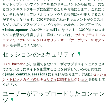
ザがトップレベルウィンドウを他のドキュメントから隔離し、異な
るコンテキストグループに配置することを可能にします。これによ
り、それらがトップレベルウィンドウと直接的にやり取りすること
ができなくなります。COOPで保護されたドキュメントがクロスオ
リジンのポップアップウィンドウを開いた場合、ポップアップの
window.opener
プロパティは
null
になります。COOPはクロスオ
リジン攻撃から保護します。詳細については、
セキュリティミドル
ウェアリファレンスのクロスオリジンオープナーポリシーのセクシ
ョン
を参照してください。
セッションのセキュリティ
¶
CSRF limitation
が、信頼できないユーザがサブドメインにアクセス
できないようにサイトを配置することを要求しているのと同様に、
django.contrib.sessions
にも制限があります。詳細は
セッショ
ン・トピックガイドのセキュリティに関するセクション
を参照して
ください。
ユーザーがアップロードしたコンテン
ツ
¶