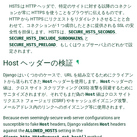
HSTS は HTTP ヘッダで、特定のサイトに対する以降のコネクシ
ョンが常に HTTPS を使うことをブラウザに伝えるものです。
HTTP から HTTPS にリクエストをリダイレクトさせることと合
わせて、コネクションが 1 つ成功したときに提供される SSL の安
全性を担保します。 HSTS は、
SECURE_HSTS_SECONDS
、
SECURE_HSTS_INCLUDE_SUBDOMAINS
, と
SECURE_HSTS_PRELOAD
、もしくはウェブサーバ上のどれかで設
定されます。
Host ヘッダーの検証
¶
Django はいくつかのケースで、URL を組み立てるためにクライアン
トから送られてきた
Host
ヘッダーを使用します。
Host
ヘッダーの
値は、クロス サイト スクリプティング (XSS) 攻撃を回避するために
サニタイズされますが、それでもまだ偽の
Host
値はクロス サイト
リクエスト フォージェリ (CSRF) やキャッシュポイズニング攻撃、
メールアドレス内のリンクへのポイズニング等に使用されます。
Because even seemingly-secure web server configurations are
susceptible to fake
Host
headers, Django validates
Host
headers
against the
ALLOWED_HOSTS
setting in the