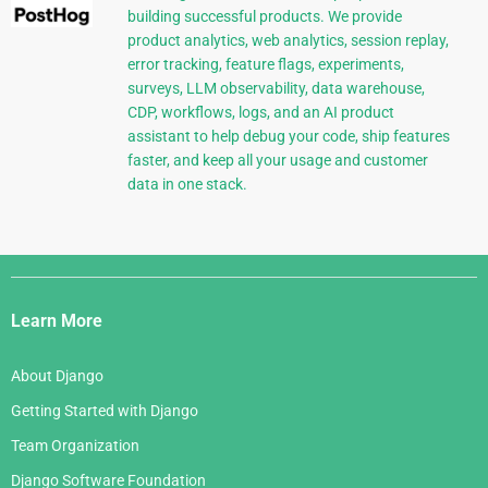
building successful products. We provide
product analytics, web analytics, session replay,
error tracking, feature flags, experiments,
surveys, LLM observability, data warehouse,
CDP, workflows, logs, and an AI product
assistant to help debug your code, ship features
faster, and keep all your usage and customer
data in one stack.
Django
Links
Learn More
About Django
Getting Started with Django
Team Organization
Django Software Foundation