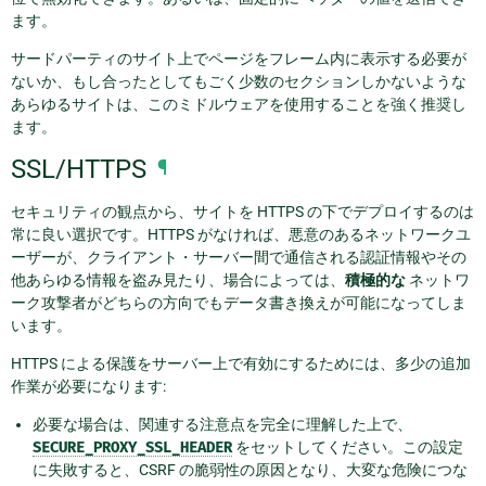
ます。
サードパーティのサイト上でページをフレーム内に表示する必要が
ないか、もし合ったとしてもごく少数のセクションしかないような
あらゆるサイトは、このミドルウェアを使用することを強く推奨し
ます。
SSL/HTTPS
¶
セキュリティの観点から、サイトを HTTPS の下でデプロイするのは
常に良い選択です。HTTPS がなければ、悪意のあるネットワークユ
ーザーが、クライアント・サーバー間で通信される認証情報やその
他あらゆる情報を盗み見たり、場合によっては、
積極的な
ネットワ
ーク攻撃者がどちらの方向でもデータ書き換えが可能になってしま
います。
HTTPS による保護をサーバー上で有効にするためには、多少の追加
作業が必要になります:
必要な場合は、関連する注意点を完全に理解した上で、
SECURE_PROXY_SSL_HEADER
をセットしてください。この設定
に失敗すると、CSRF の脆弱性の原因となり、大変な危険につな