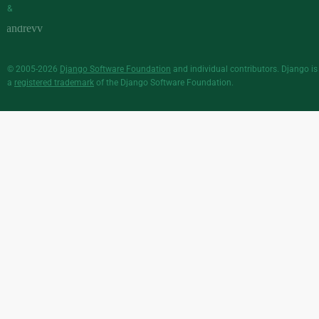
&
© 2005-2026
Django Software Foundation
and individual contributors. Django is
a
registered trademark
of the Django Software Foundation.