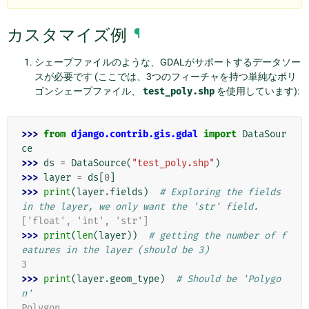
カスタマイズ例
¶
シェープファイルのような、GDALがサポートするデータソー
スが必要です (ここでは、3つのフィーチャを持つ単純なポリ
ゴンシェープファイル、
test_poly.shp
を使用しています):
>>> 
from
django.contrib.gis.gdal
import
DataSour
ce
>>> 
ds
=
DataSource
(
"test_poly.shp"
)
>>> 
layer
=
ds
[
0
]
>>> 
print
(
layer
.
fields
)
# Exploring the fields 
in the layer, we only want the 'str' field.
['float', 'int', 'str']
>>> 
print
(
len
(
layer
))
# getting the number of f
eatures in the layer (should be 3)
3
>>> 
print
(
layer
.
geom_type
)
# Should be 'Polygo
n'
Polygon