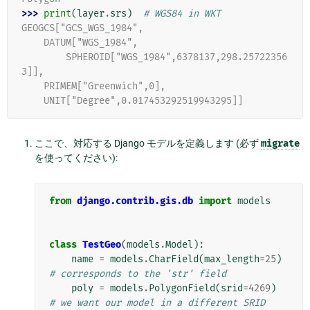
>>> 
print
(
layer
.
srs
)
# WGS84 in WKT
GEOGCS["GCS_WGS_1984",
    DATUM["WGS_1984",
        SPHEROID["WGS_1984",6378137,298.25722356
3]],
    PRIMEM["Greenwich",0],
    UNIT["Degree",0.017453292519943295]]
ここで、対応する Django モデルを定義します (必ず
migrate
を使ってください):
from
django.contrib.gis.db
import
models
class
TestGeo
(
models
.
Model
):
name
=
models
.
CharField
(
max_length
=
25
)
# corresponds to the 'str' field
poly
=
models
.
PolygonField
(
srid
=
4269
)
# we want our model in a different SRID