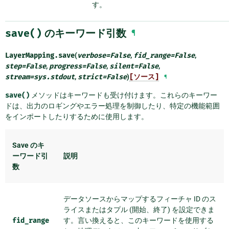
す。
save()
のキーワード引数
¶
LayerMapping.
save
(
verbose
=
False
,
fid_range
=
False
,
step
=
False
,
progress
=
False
,
silent
=
False
,
stream
=
sys.stdout
,
strict
=
False
)
[ソース]
¶
save()
メソッドはキーワードも受け付けます。これらのキーワー
ドは、出力のロギングやエラー処理を制御したり、特定の機能範囲
をインポートしたりするために使用します。
Save のキ
ーワード引
説明
数
データソースからマップするフィーチャ ID のス
ライスまたはタプル (開始、終了) を設定できま
fid_range
す。言い換えると、このキーワードを使用する