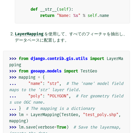
def
__str__
(
self
):
return
"Name: 
%s
"
%
self
.
name
LayerMapping
を使用して、すべてのフィーチャを抽出し、
データベースに配置します。
>>> 
from
django.contrib.gis.utils
import
LayerMa
pping
>>> 
from
geoapp.models
import
TestGeo
>>> 
mapping
=
{
... 
"name"
:
"str"
,
# The 'name' model field 
maps to the 'str' layer field.
... 
"poly"
:
"POLYGON"
,
# For geometry field
s use OGC name.
... 
}
# The mapping is a dictionary
>>> 
lm
=
LayerMapping
(
TestGeo
,
"test_poly.shp"
,
mapping
)
>>> 
lm
.
save
(
verbose
=
True
)
# Save the layermap, 