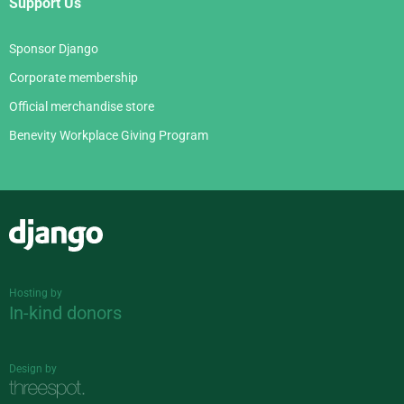
Support Us
Sponsor Django
Corporate membership
Official merchandise store
Benevity Workplace Giving Program
Django
Hosting by
In-kind donors
Design by