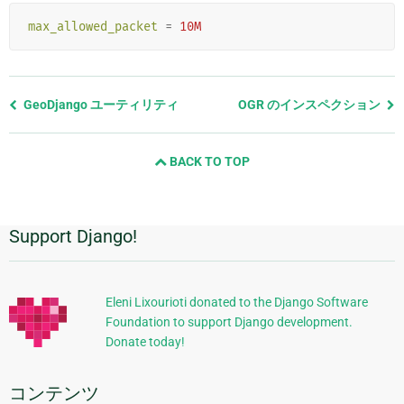
max_allowed_packet
=
10M
前
GeoDjango ユーティリティ
OGR のインスペクション
の
ペ
BACK TO TOP
ー
ジ
と
次
Support Django!
追
の
ペ
加
ー
的
ジ
Eleni Lixourioti donated to the Django Software
Foundation to support Django development.
な
Donate today!
情
報
コンテンツ