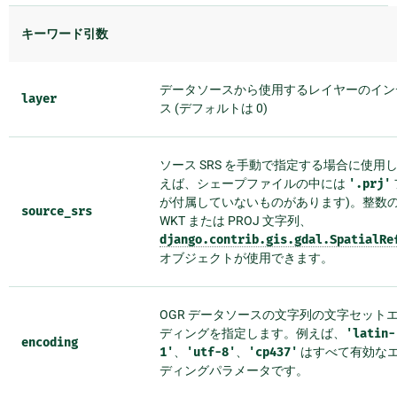
キーワード引数
データソースから使用するレイヤーのイン
layer
ス (デフォルトは 0)
ソース SRS を手動で指定する場合に使用し
えば、シェープファイルの中には
'.prj'
が付属していないものがあります)。整数の 
source_srs
WKT または PROJ 文字列、
django.contrib.gis.gdal.SpatialRe
オブジェクトが使用できます。
OGR データソースの文字列の文字セット
ディングを指定します。例えば、
'latin-
encoding
1'
、
'utf-8'
、
'cp437'
はすべて有効な
ディングパラメータです。