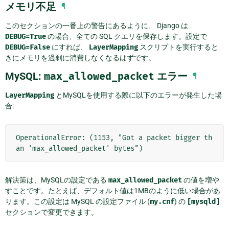
メモリ不足
¶
このセクションの一番上の警告にあるように、 Django は
DEBUG=True
の場合、全ての SQL クエリを保存します。設定で
DEBUG=False
にすれば、
LayerMapping
スクリプトを実行すると
きにメモリを過剰に消費しなくなるはずです。
MySQL:
max_allowed_packet
エラー
¶
LayerMapping
とMySQLを使用する際に以下のエラーが発生した場
合:
OperationalError: (1153, "Got a packet bigger th
an 'max_allowed_packet' bytes")
解決策は、MySQLの設定である
max_allowed_packet
の値を増や
すことです。たとえば、デフォルト値は1MBのように低い場合があ
ります。この設定は MySQL の設定ファイル (
my.cnf
) の
[mysqld]
セクションで変更できます。