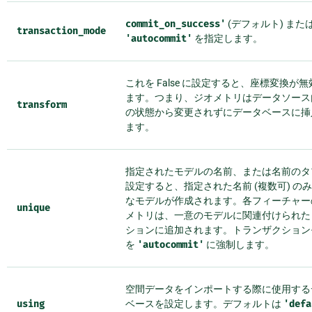
commit_on_success'
(デフォルト) また
transaction_mode
'autocommit'
を指定します。
これを False に設定すると、座標変換が
ます。つまり、ジオメトリはデータソース
transform
の状態から変更されずにデータベースに挿
ます。
指定されたモデルの名前、または名前のタ
設定すると、指定された名前 (複数可) の
なモデルが作成されます。各フィーチャー
unique
メトリは、一意のモデルに関連付けられた
ションに追加されます。トランザクション
を
'autocommit'
に強制します。
空間データをインポートする際に使用する
using
ベースを設定します。デフォルトは
'defa