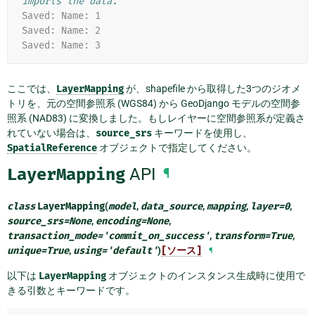
imports the data.
Saved: Name: 1
Saved: Name: 2
Saved: Name: 3
ここでは、
LayerMapping
が、shapefile から取得した3つのジオメ
トリを、元の空間参照系 (WGS84) から GeoDjango モデルの空間参
照系 (NAD83) に変換しました。もしレイヤーに空間参照系が定義さ
れていない場合は、
source_srs
キーワードを使用し、
SpatialReference
オブジェクトで指定してください。
LayerMapping
API
¶
class
LayerMapping
(
model
,
data_source
,
mapping
,
layer
=
0
,
source_srs
=
None
,
encoding
=
None
,
transaction_mode
=
'commit_on_success'
,
transform
=
True
,
unique
=
True
,
using
=
'default'
)
[ソース]
¶
以下は
LayerMapping
オブジェクトのインスタンス生成時に使用で
きる引数とキーワードです。