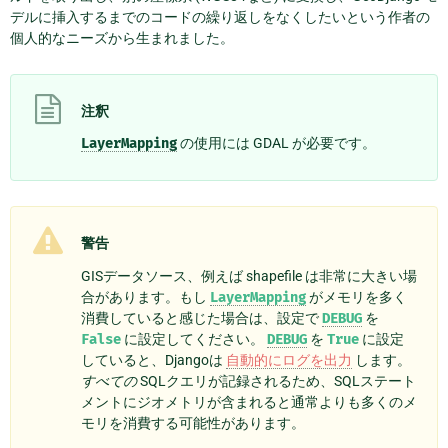
デルに挿入するまでのコードの繰り返しをなくしたいという作者の
個人的なニーズから生まれました。
注釈
LayerMapping
の使用には GDAL が必要です。
警告
GISデータソース、例えば shapefile は非常に大きい場
合があります。もし
LayerMapping
がメモリを多く
消費していると感じた場合は、設定で
DEBUG
を
False
に設定してください。
DEBUG
を
True
に設定
していると、Djangoは
自動的にログを出力
します。
すべての
SQLクエリが記録されるため、SQLステート
メントにジオメトリが含まれると通常よりも多くのメ
モリを消費する可能性があります。