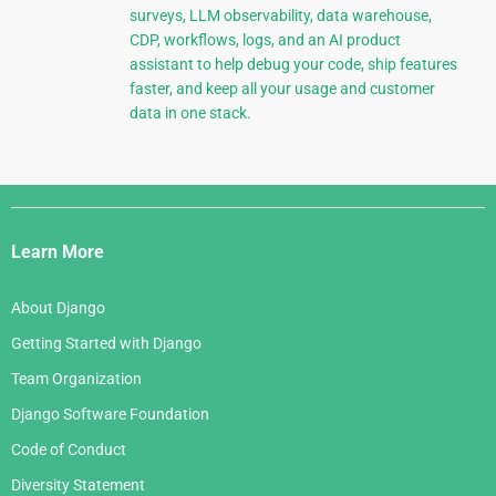
surveys, LLM observability, data warehouse,
CDP, workflows, logs, and an AI product
assistant to help debug your code, ship features
faster, and keep all your usage and customer
data in one stack.
Django
Links
Learn More
About Django
Getting Started with Django
Team Organization
Django Software Foundation
Code of Conduct
Diversity Statement