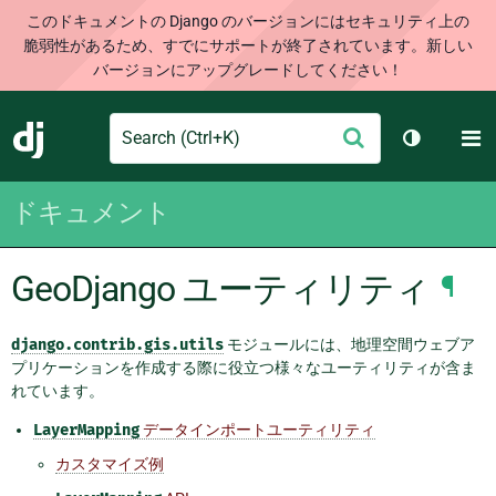
このドキュメントの Django のバージョンにはセキュリティ上の
脆弱性があるため、すでにサポートが終了されています。新しい
バージョンにアップグレードしてください！
Search
M
送
Django
テーマを切
信
ドキュメント
GeoDjango ユーティリティ
¶
django.contrib.gis.utils
モジュールには、地理空間ウェブア
プリケーションを作成する際に役立つ様々なユーティリティが含ま
れています。
LayerMapping
データインポートユーティリティ
カスタマイズ例