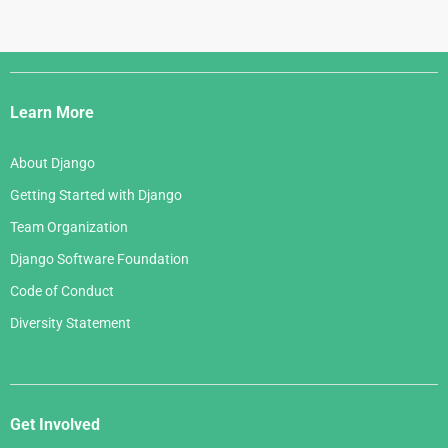
Django
Links
Learn More
About Django
Getting Started with Django
Team Organization
Django Software Foundation
Code of Conduct
Diversity Statement
Get Involved