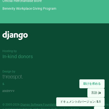
Official merchandise store
Benevity Workplace Giving Program
Django
Hosting by
In-kind donors
Design by
助けを求める
&
言語:
ja
ドキュメントのバージョン:
5.1
© 2005-2026
Django Software Foundation
and individual contributors. Django is