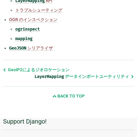
LayerMapping
API
トラブルシューティング
OGR のインスペクション
ogrinspect
mapping
GeoJSON
シリアライザ
前
GeoIP2によるジオロケーション
の
LayerMapping
データインポートユーティリティ
ペ
ー
BACK TO TOP
ジ
と
次
の
Support Django!
追
ペ
ー
加
ジ