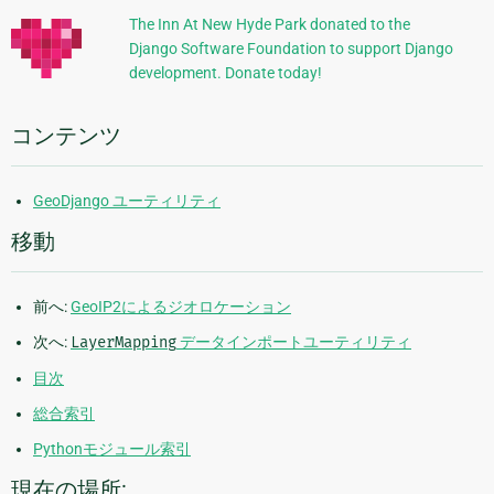
的
The Inn At New Hyde Park donated to the
Django Software Foundation to support Django
な
development. Donate today!
情
報
コンテンツ
GeoDjango ユーティリティ
移動
前へ:
GeoIP2によるジオロケーション
次へ:
LayerMapping
データインポートユーティリティ
目次
総合索引
Pythonモジュール索引
現在の場所: