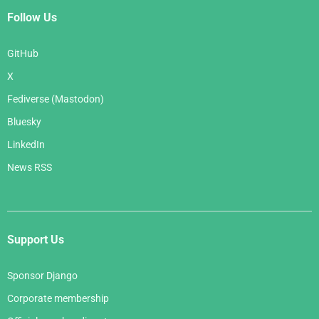
Follow Us
GitHub
X
Fediverse (Mastodon)
Bluesky
LinkedIn
News RSS
Support Us
Sponsor Django
Corporate membership