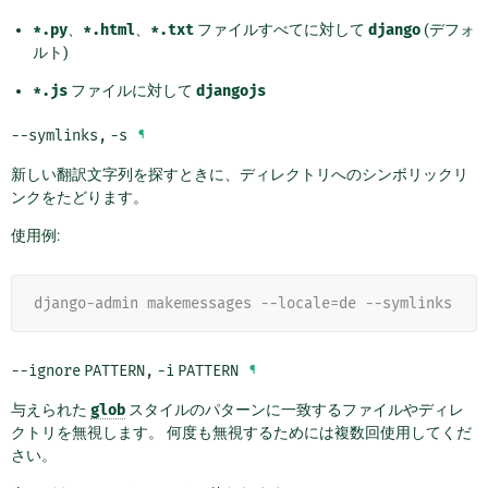
*.py
、
*.html
、
*.txt
ファイルすべてに対して
django
(デフォ
ルト)
*.js
ファイルに対して
djangojs
--symlinks
,
-s
¶
新しい翻訳文字列を探すときに、ディレクトリへのシンボリックリ
ンクをたどります。
使用例:
django-admin makemessages --locale=de --symlinks
--ignore
PATTERN
,
-i
PATTERN
¶
与えられた
glob
スタイルのパターンに一致するファイルやディレ
クトリを無視します。 何度も無視するためには複数回使用してくだ
さい。