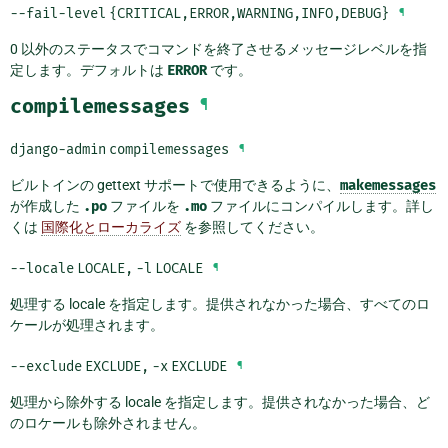
--fail-level
{CRITICAL,ERROR,WARNING,INFO,DEBUG}
¶
0 以外のステータスでコマンドを終了させるメッセージレベルを指
定します。デフォルトは
ERROR
です。
compilemessages
¶
django-admin
compilemessages
¶
ビルトインの gettext サポートで使用できるように、
makemessages
が作成した
.po
ファイルを
.mo
ファイルにコンパイルします。詳し
くは
国際化とローカライズ
を参照してください。
--locale
LOCALE
,
-l
LOCALE
¶
処理する locale を指定します。提供されなかった場合、すべてのロ
ケールが処理されます。
--exclude
EXCLUDE
,
-x
EXCLUDE
¶
処理から除外する locale を指定します。提供されなかった場合、ど
のロケールも除外されません。