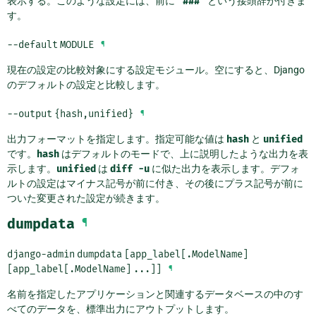
表示する。このような設定には、前に
"###"
という接頭辞が付きま
す。
--default
MODULE
¶
現在の設定の比較対象にする設定モジュール。空にすると、Django
のデフォルトの設定と比較します。
--output
{hash,unified}
¶
出力フォーマットを指定します。指定可能な値は
hash
と
unified
です。
hash
はデフォルトのモードで、上に説明したような出力を表
示します。
unified
は
diff
-u
に似た出力を表示します。デフォ
ルトの設定はマイナス記号が前に付き、その後にプラス記号が前に
ついた変更された設定が続きます。
dumpdata
¶
django-admin
dumpdata
[app_label[.ModelName]
[app_label[.ModelName]
...]]
¶
名前を指定したアプリケーションと関連するデータベースの中のす
べてのデータを、標準出力にアウトプットします。