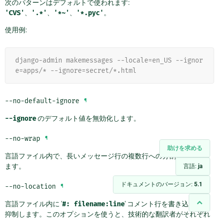
次のパターンはデフォルトで使われます:
'CVS'
、
'.*'
、
'*~'
、
'*.pyc'
。
使用例:
django-admin makemessages --locale=en_US --ignor
e=apps/* --ignore=secret/*.html
--no-default-ignore
¶
--ignore
のデフォルト値を無効化します。
--no-wrap
¶
助けを求める
言語ファイル内で、長いメッセージ行の複数行への分割を無効化し
ます。
言語:
ja
ドキュメントのバージョン:
5.1
--no-location
¶
言語ファイル内に '
#:
filename:line
' コメント行を書き込むのを
抑制します。このオプションを使うと、技術的な翻訳者がそれぞれ