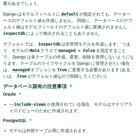
要があるでしょう。
Django はモデルフィールドに
default
が指定されても、データベ
ースのデフォルト値を作成しません。 同様に、データベースのデフ
ォルト値はモデルフィールドのデフォルト値に変換されませんし、
inspectdb
によって検出されることもありません。
デフォルトでは、
inspectdb
は非管理モデルを作成します。 つま
り、モデルの
Meta
クラスで
managed
=
False
を指定すること
で、 Django は各テーブルの作成、変更、削除を管理しないようにな
ります。テーブルのライフサイクルを Django に管理させたい場合
は、
managed
オプションを
True
に変更する必要があります (ある
いは、
True
がデフォルト値なので削除してください)。
データベース固有の注意事項
¶
Oracle
¶
--include-views
が使用されている場合、モデルはマテリアラ
イズドビューのために作成されます。
PostgreSQL
¶
モデルは外部テーブル用に作成されます。