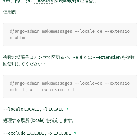
txt
、
py
、
js
(
--domain
が
djangojs
の場合)。
使用例:
django-admin makemessages --locale=de --extensio
n xhtml
複数の拡張子はカンマで区切るか、
-e
または
--extension
を複数
回使用してください：
django-admin makemessages --locale=de --extensio
n=html,txt --extension xml
--locale
LOCALE
,
-l
LOCALE
¶
処理する場所 (locale) を指定します。
--exclude
EXCLUDE
,
-x
EXCLUDE
¶