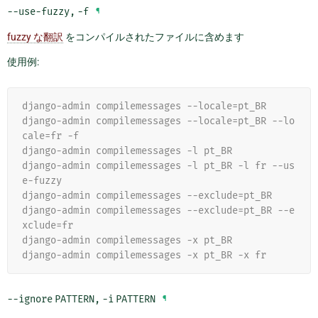
--use-fuzzy
,
-f
¶
fuzzy な翻訳
をコンパイルされたファイルに含めます
使用例:
django-admin compilemessages --locale=pt_BR
django-admin compilemessages --locale=pt_BR --lo
cale=fr -f
django-admin compilemessages -l pt_BR
django-admin compilemessages -l pt_BR -l fr --us
e-fuzzy
django-admin compilemessages --exclude=pt_BR
django-admin compilemessages --exclude=pt_BR --e
xclude=fr
django-admin compilemessages -x pt_BR
django-admin compilemessages -x pt_BR -x fr
--ignore
PATTERN
,
-i
PATTERN
¶