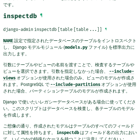
です。
inspectdb
¶
django-admin
inspectdb
[table
[table
...]]
¶
NAME
設定で指定されたデータベースのテーブルをイントロスペクト
し、 Django モデルモジュール (
models.py
ファイル) を標準出力に
出力します。
引数にテーブルやビューの名前を渡すことで、検査するテーブルや
ビューを選択できます。引数を指定しなかった場合、
--include-
views
オプションが使用された場合のみ、ビューのモデルが作成さ
れます。PostgreSQL で
--include-partitions
オプションが使用
された場合、パーティションテーブルのモデルが作成されます。
Django で使いたいレガシーデータベースがある場合に使ってくださ
い。このスクリプトはデータベースを検査し、各テーブルのモデル
を作成します。
ご想像の通り、作成されたモデルはテーブルのすべてのフィールド
に対して属性を持ちます。
inspectdb
はフィールド名の出力におい
て、いくつかの特殊なケースを持つことに注意してください：