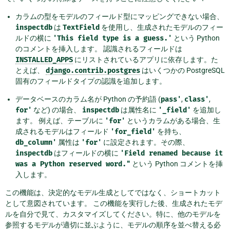
カラムの型をモデルのフィールド型にマッピングできない場合、
inspectdb
は
TextField
を使用し、生成されたモデルのフィー
ルドの横に
'This
field
type
is
a
guess.'
という Python
のコメントを挿入します。 認識されるフィールドは
INSTALLED_APPS
にリストされているアプリに依存します。た
とえば、
django.contrib.postgres
はいくつかの PostgreSQL
固有のフィールドタイプの認識を追加します。
データベースのカラム名が Python の予約語 (
pass'
,
class'
,
for'
など) の場合、
inspectdb
は属性名に
'_field'
を追加し
ます。 例えば、テーブルに
'for'
というカラムがある場合、生
成されるモデルはフィールド
'for_field'
を持ち、
db_column'
属性は
'for'
に設定されます。その際、
inspectdb
はフィールドの横に
'Field
renamed
because
it
was
a
Python
reserved
word."
という Python コメントを挿
入します。
この機能は、決定的なモデル生成としてではなく、ショートカット
として意図されています。 この機能を実行した後、生成されたモデ
ルを自分で見て、カスタマイズしてください。特に、他のモデルを
参照するモデルが適切に並ぶように、モデルの順序を並べ替える必