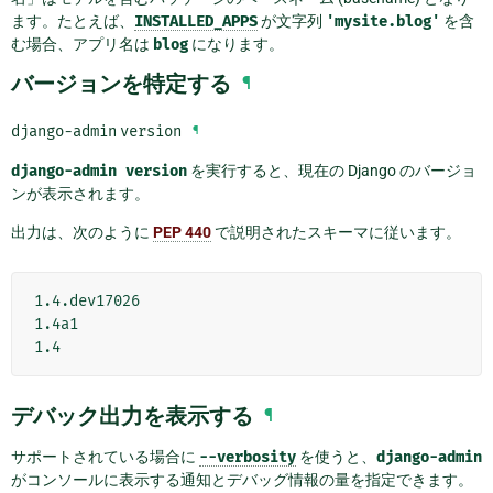
ます。たとえば、
INSTALLED_APPS
が文字列
'mysite.blog'
を含
む場合、アプリ名は
blog
になります。
バージョンを特定する
¶
django-admin
version
¶
django-admin
version
を実行すると、現在の Django のバージョ
ンが表示されます。
出力は、次のように
PEP 440
で説明されたスキーマに従います。
1.4.dev17026

1.4a1

デバック出力を表示する
¶
サポートされている場合に
--verbosity
を使うと、
django-admin
がコンソールに表示する通知とデバッグ情報の量を指定できます。