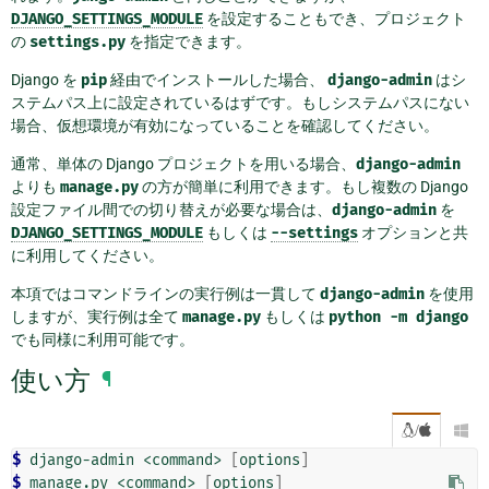
DJANGO_SETTINGS_MODULE
を設定することもでき、プロジェクト
の
settings.py
を指定できます。
Django を
pip
経由でインストールした場合、
django-admin
はシ
ステムパス上に設定されているはずです。もしシステムパスにない
場合、仮想環境が有効になっていることを確認してください。
通常、単体の Django プロジェクトを用いる場合、
django-admin
よりも
manage.py
の方が簡単に利用できます。もし複数の Django
設定ファイル間での切り替えが必要な場合は、
django-admin
を
DJANGO_SETTINGS_MODULE
もしくは
--settings
オプションと共
に利用してください。
本項ではコマンドラインの実行例は一貫して
django-admin
を使用
しますが、実行例は全て
manage.py
もしくは
python
-m
django
でも同様に利用可能です。
使い方
¶
/

$ 
django-admin
<command>
[
options
]
$ 
manage.py
<command>
[
options
]