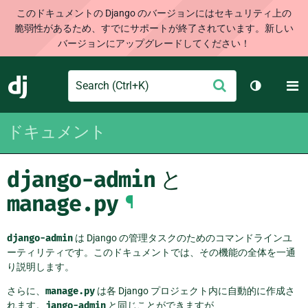
このドキュメントの Django のバージョンにはセキュリティ上の
脆弱性があるため、すでにサポートが終了されています。新しい
バージョンにアップグレードしてください！
Search
M
送
Django
テーマを切
信
ドキュメント
django-admin
と
manage.py
¶
django-admin
は Django の管理タスクのためのコマンドラインユ
ーティリティです。このドキュメントでは、その機能の全体を一通
り説明します。
さらに、
manage.py
は各 Django プロジェクト内に自動的に作成さ
れます。
jango-admin
と同じことができますが、