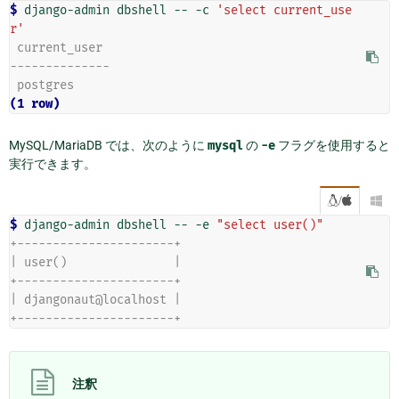
$ 
django-admin
dbshell
--
-c
'select current_use
r'
 current_user
--------------
 postgres
(1 row)
MySQL/MariaDB では、次のように
mysql
の
-e
フラグを使用すると
実行できます。
/

$ 
django-admin
dbshell
--
-e
"select user()"
+----------------------+
| user()               |
+----------------------+
| djangonaut@localhost |
+----------------------+
注釈