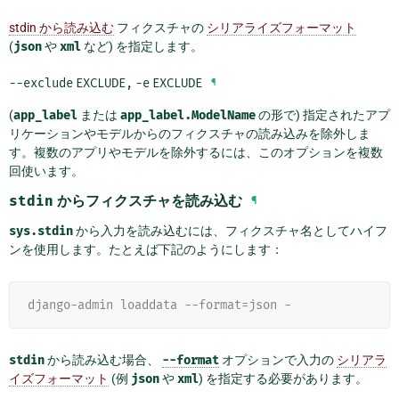
stdin から読み込む
フィクスチャの
シリアライズフォーマット
(
json
や
xml
など) を指定します。
--exclude
EXCLUDE
,
-e
EXCLUDE
¶
(
app_label
または
app_label.ModelName
の形で) 指定されたアプ
リケーションやモデルからのフィクスチャの読み込みを除外しま
す。複数のアプリやモデルを除外するには、このオプションを複数
回使います。
stdin
からフィクスチャを読み込む
¶
sys.stdin
から入力を読み込むには、フィクスチャ名としてハイフ
ンを使用します。たとえば下記のようにします：
django-admin loaddata --format=json -
stdin
から読み込む場合、
--format
オプションで入力の
シリアラ
イズフォーマット
(例
json
や
xml
) を指定する必要があります。