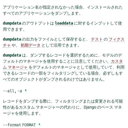
アプリケーション名が指定されなかった場合、インストールされた
すべてのアプリケーションをダンプします。
dumpdata
のアウトプットは
loaddata
に対するインプットして使
用できます。
dumpdata
の出力をファイルとして保存すると、
テスト
の
フィクス
チャ
や、
初期データ
として活用できます。
dumpdata
は、ダンプするレコードを選択するために、モデルのデ
フォルトのマネージャを使用することに注意してください。
カスタ
ム マネージャ
をデフォルトのマネージャとして使用していて、利用
できるレコードの一部をフィルタリングしている場合、必ずしもす
べてのオブジェクトがダンプされるわけではありません。
--all
,
-a
¶
レコードをダンプする際に、フィルタリングまたは変更される可能
性があるカスタム マネージャーの代わりに、Django のベース マネ
ージャを使用します。
--format
FORMAT
¶