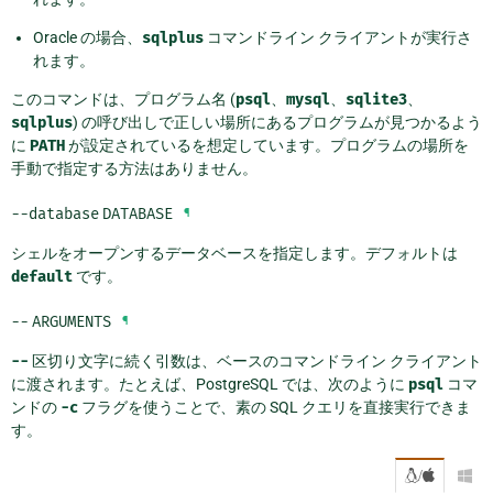
Oracle の場合、
sqlplus
コマンドライン クライアントが実行さ
れます。
このコマンドは、プログラム名 (
psql
、
mysql
、
sqlite3
、
sqlplus
) の呼び出しで正しい場所にあるプログラムが見つかるよう
に
PATH
が設定されているを想定しています。プログラムの場所を
手動で指定する方法はありません。
--database
DATABASE
¶
シェルをオープンするデータベースを指定します。デフォルトは
default
です。
--
ARGUMENTS
¶
--
区切り文字に続く引数は、ベースのコマンドライン クライアント
に渡されます。たとえば、PostgreSQL では、次のように
psql
コマ
ンドの
-c
フラグを使うことで、素の SQL クエリを直接実行できま
す。
/
