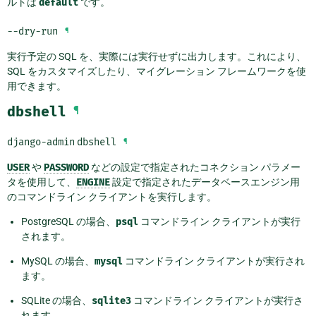
ルトは
default
です。
--dry-run
¶
実行予定の SQL を、実際には実行せずに出力します。これにより、
SQL をカスタマイズしたり、マイグレーション フレームワークを使
用できます。
dbshell
¶
django-admin
dbshell
¶
USER
や
PASSWORD
などの設定で指定されたコネクション パラメー
タを使用して、
ENGINE
設定で指定されたデータベースエンジン用
のコマンドライン クライアントを実行します。
PostgreSQL の場合、
psql
コマンドライン クライアントが実行
されます。
MySQL の場合、
mysql
コマンドライン クライアントが実行され
ます。
SQLite の場合、
sqlite3
コマンドライン クライアントが実行さ
れます。