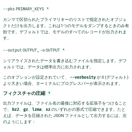
--pks
PRIMARY_KEYS
¶
カンマで区切られたプライマリキーのリストで指定されたオブジェ
クトだけを出力します。これは1つのモデルをダンプするときのみ有
効です。デフォルトでは、モデルのすべてのレコードが出力されま
す。
--output
OUTPUT
,
-o
OUTPUT
¶
シリアライズされたデータを書き込むファイルを指定します。デフ
ォルトでは、データは標準出力に出力されます。
このオプションが設定されていて、
--verbosity
が 0 (デフォルト)
より大きい場合、ターミナルにプログレスバーが表示されます。
フィクスチャの圧縮
¶
出力ファイルは、ファイル名の最後に対応する拡張子をつけること
で、
bz2
、
gz
、
lzma
、
xz
のいずれかの形式で圧縮できます。たと
えば、データを圧縮された JSON ファイルとして出力するには、次
のようにします：