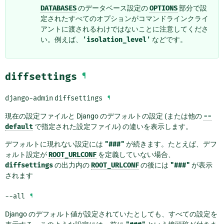
DATABASES
のデータベース設定の
OPTIONS
部分で設
定されたすべてのオプションがコマンドラインクライ
アントに渡されるわけではないことに注意してくださ
い。例えば、
'isolation_level'
などです。
diffsettings
¶
django-admin
diffsettings
¶
現在の設定ファイルと Django のデフォルトの設定 (または他の
--
default
で指定された設定ファイル) の違いを表示します。
デフォルトに現れない設定には
"###"
が続きます。たとえば、デフ
ォルト設定が
ROOT_URLCONF
を定義していない場合、
diffsettings
の出力内の
ROOT_URLCONF
の後には
"###"
が表示
されます
--all
¶
Django のデフォルト値が設定されていたとしても、すべての設定を