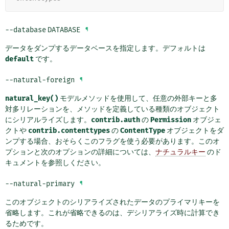
--database
DATABASE
¶
データをダンプするデータベースを指定します。デフォルトは
default
です。
--natural-foreign
¶
natural_key()
モデルメソッドを使用して、任意の外部キーと多
対多リレーションを、メソッドを定義している種類のオブジェクト
にシリアルライズします。
contrib.auth
の
Permission
オブジェ
クトや
contrib.contenttypes
の
ContentType
オブジェクトをダ
ンプする場合、おそらくこのフラグを使う必要があります。このオ
プションと次のオプションの詳細については、
ナチュラルキー
のド
キュメントを参照しください。
--natural-primary
¶
このオブジェクトのシリアライズされたデータのプライマリキーを
省略します。これが省略できるのは、デシリアライズ時に計算でき
るためです。