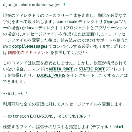
django-admin
makemessages
¶
現在のディレクトリのソースツリー全体を走査し、翻訳が必要な文
字列をすべて取り出します。conf/locale ディレクトリ (Django ツリ
ーの場合) か locale ディレクトリ (プロジェクトとアプリケーション
の場合) にメッセージファイルを作成 (または更新) します。メッセ
ージファイルを変更した後は、組み込みの gettext サポートを使うた
めに
compilemessages
でコンパイルする必要があります。詳しく
は
国際化のドキュメント
を参照してください。
このコマンドは設定を必要としません。しかし、設定が構成されて
いない場合、コマンドは
MEDIA_ROOT
と
STATIC_ROOT
ディレクト
リを無視したり、
LOCALE_PATHS
をインクルードしたりすることは
できません。
--all
,
-a
¶
利用可能な全ての言語に対してメッセージファイルを更新します。
--extension
EXTENSIONS
,
-e
EXTENSIONS
¶
検査するファイル拡張子のリストを指定します (デフォルト:
html
、