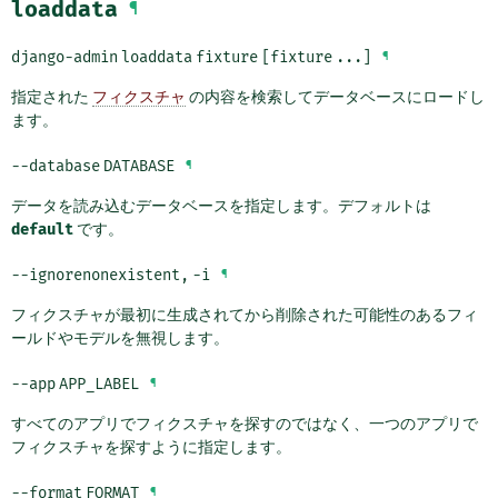
loaddata
¶
django-admin
loaddata
fixture
[fixture
...]
¶
指定された
フィクスチャ
の内容を検索してデータベースにロードし
ます。
--database
DATABASE
¶
データを読み込むデータベースを指定します。デフォルトは
default
です。
--ignorenonexistent
,
-i
¶
フィクスチャが最初に生成されてから削除された可能性のあるフィ
ールドやモデルを無視します。
--app
APP_LABEL
¶
すべてのアプリでフィクスチャを探すのではなく、一つのアプリで
フィクスチャを探すように指定します。
--format
FORMAT
¶