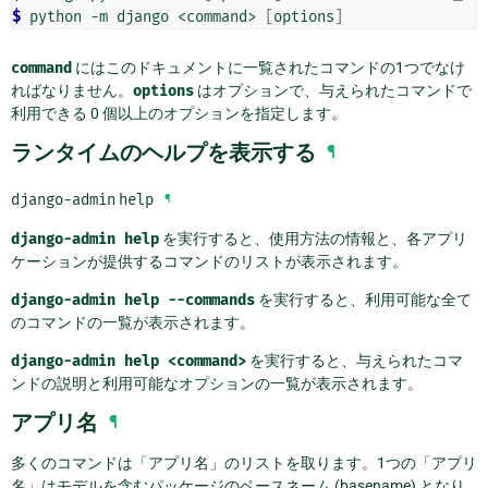
$ 
python
-m
django
<command>
[
options
]
command
にはこのドキュメントに一覧されたコマンドの1つでなけ
ればなりません。
options
はオプションで、与えられたコマンドで
利用できる 0 個以上のオプションを指定します。
ランタイムのヘルプを表示する
¶
django-admin
help
¶
django-admin
help
を実行すると、使用方法の情報と、各アプリ
ケーションが提供するコマンドのリストが表示されます。
django-admin
help
--commands
を実行すると、利用可能な全て
のコマンドの一覧が表示されます。
django-admin
help
<command>
を実行すると、与えられたコマ
ンドの説明と利用可能なオプションの一覧が表示されます。
アプリ名
¶
多くのコマンドは「アプリ名」のリストを取ります。1つの「アプリ
名」はモデルを含むパッケージのベースネーム (basename) となり