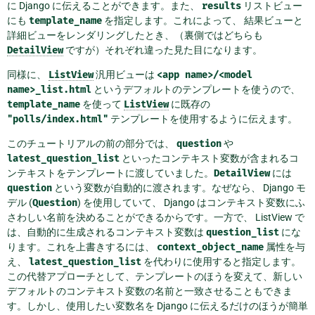
に Django に伝えることができます。また、
results
リストビュー
にも
template_name
を指定します。これによって、 結果ビューと
詳細ビューをレンダリングしたとき、（裏側ではどちらも
DetailView
ですが）それぞれ違った見た目になります。
同様に、
ListView
汎用ビューは
<app
name>/<model
name>_list.html
というデフォルトのテンプレートを使うので、
template_name
を使って
ListView
に既存の
"polls/index.html"
テンプレートを使用するように伝えます。
このチュートリアルの前の部分では、
question
や
latest_question_list
といったコンテキスト変数が含まれるコ
ンテキストをテンプレートに渡していました。
DetailView
には
question
という変数が自動的に渡されます。なぜなら、 Django モ
デル (
Question
) を使用していて、 Django はコンテキスト変数にふ
さわしい名前を決めることができるからです。一方で、 ListView で
は、自動的に生成されるコンテキスト変数は
question_list
にな
ります。これを上書きするには、
context_object_name
属性を与
え、
latest_question_list
を代わりに使用すると指定します。
この代替アプローチとして、テンプレートのほうを変えて、新しい
デフォルトのコンテキスト変数の名前と一致させることもできま
す。しかし、使用したい変数名を Django に伝えるだけのほうが簡単