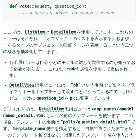
def
vote
(
request
,
question_id
):
...
# same as above, no changes needed.
ここでは、
ListView
と
DetailView
を使用しています。これらの
ビューはそれぞれ、「オブジェクトのリストを表示する」および
「あるタイプのオブジェクトの詳細ページを表示する」という二つ
の概念を抽象化しています。
各汎用ビューは自分がどのモデルに対して動作するのか知ってお
く必要があります。これは、
model
属性を使用して提供されま
す。
DetailView
汎用ビューには、
"pk"
という名前で URL からプラ
イマリキーをキャプチャして渡すことになっているので、 汎用
ビュー向けに
question_id
を
pk
に変更しています。
デフォルトでは、
DetailView
汎用ビューは
<app
name>/<model
name>_detail.html
という名前のテンプレートを使います。この
場合、テンプレートの名前は
"polls/question_detail.html"
で
す。
template_name
属性を指定すると、自動生成されたデフォル
トのテンプレート名ではなく、指定したテンプレート名を使うよう