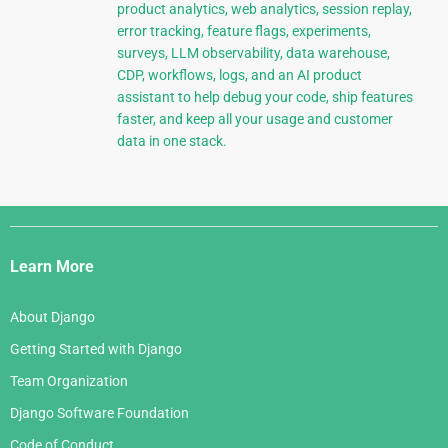
product analytics, web analytics, session replay,
error tracking, feature flags, experiments,
surveys, LLM observability, data warehouse,
CDP, workflows, logs, and an AI product
assistant to help debug your code, ship features
faster, and keep all your usage and customer
data in one stack.
Django
Links
Learn More
About Django
Getting Started with Django
Team Organization
Django Software Foundation
Code of Conduct