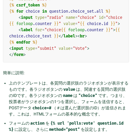
{%
csrf_token
%}
{%
for
choice
in
question.choice_set.all
%}
<
input
type
=
"radio"
name
=
"choice"
id
=
"choice
{{
forloop
.counter
}}
"
value
=
"
{{
choice.id
}}
"
>
<
label
for
=
"choice
{{
forloop
.counter
}}
"
>
{{
choice.choice_text
}}
</
label
><
br
>
{%
endfor
%}
<
input
type
=
"submit"
value
=
"Vote"
>
</
form
>
簡単に説明:
上のテンプレートは、各質問の選択肢のラジオボタンが表示する
ものです。各ラジオボタンの
value
は、関連する質問の選択肢
のIDです。各ラジオボタンの
name
は
"choice"
です。つまり、
投票者がラジオボタンの1つを選択し、フォームを送信すると、
POSTデータ
choice=#
（＃は選んだ選択肢のID）が送信されま
す。これは、HTMLフォームの基本的な概念です。
フォームの
action
を
{%
url
'polls:vote'
question.id
%}
に設定し、 さらに
method="post"
を設定します。