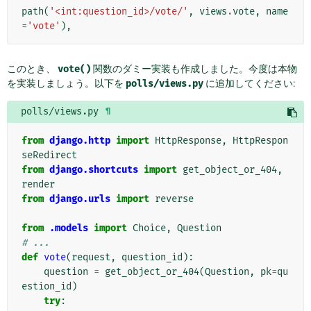
path
(
'<int:question_id>/vote/'
,
views
.
vote
,
name
=
'vote'
),
このとき、
vote()
関数のダミー実装も作成しました。今度は本物
を実装しましょう。以下を
polls/views.py
に追加してください:
polls/views.py
¶
from
django.http
import
HttpResponse
,
HttpRespon
seRedirect
from
django.shortcuts
import
get_object_or_404
,
render
from
django.urls
import
reverse
from
.models
import
Choice
,
Question
# ...
def
vote
(
request
,
question_id
):
question
=
get_object_or_404
(
Question
,
pk
=
qu
estion_id
)
try
: