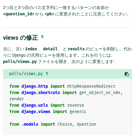
2つ目と3つ目のパス文字列に一致するパターンの名前が
<question_id>
から
<pk>
に変更されたことに注意してください。
views の修正
¶
次に、古い
index
、
detail
、と
results
のビューを削除し、代わ
りに Django の汎用ビューを使用します。これを行うには、
polls/views.py
ファイルを開き、次のように変更します:
polls/views.py
¶
from
django.http
import
HttpResponseRedirect
from
django.shortcuts
import
get_object_or_404
,
render
from
django.urls
import
reverse
from
django.views
import
generic
from
.models
import
Choice
,
Question