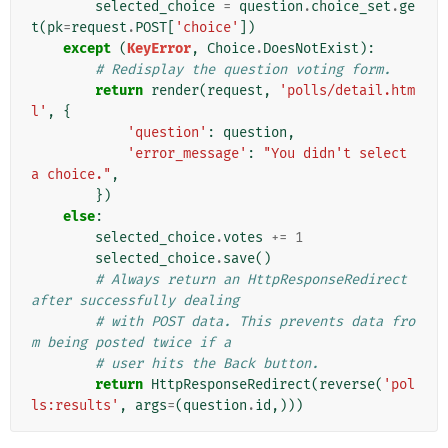
selected_choice
=
question
.
choice_set
.
ge
t
(
pk
=
request
.
POST
[
'choice'
])
except
(
KeyError
,
Choice
.
DoesNotExist
):
# Redisplay the question voting form.
return
render
(
request
,
'polls/detail.htm
l'
,
{
'question'
:
question
,
'error_message'
:
"You didn't select 
a choice."
,
})
else
:
selected_choice
.
votes
+=
1
selected_choice
.
save
()
# Always return an HttpResponseRedirect 
after successfully dealing
# with POST data. This prevents data fro
m being posted twice if a
# user hits the Back button.
return
HttpResponseRedirect
(
reverse
(
'pol
ls:results'
,
args
=
(
question
.
id
,)))