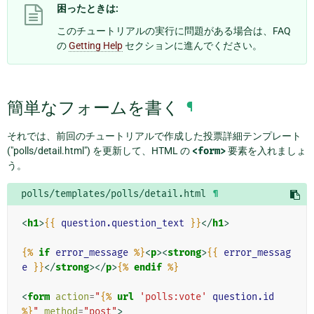
困ったときは:
このチュートリアルの実行に問題がある場合は、FAQ
の
Getting Help
セクションに進んでください。
簡単なフォームを書く
¶
それでは、前回のチュートリアルで作成した投票詳細テンプレート
("polls/detail.html") を更新して、HTML の
<form>
要素を入れましょ
う。
polls/templates/polls/detail.html
¶
<
h1
>
{{
question.question_text
}}
</
h1
>
{%
if
error_message
%}
<
p
><
strong
>
{{
error_messag
e
}}
</
strong
></
p
>
{%
endif
%}
<
form
action
=
"
{%
url
'polls:vote'
question.id
%}
"
method
=
"post"
>