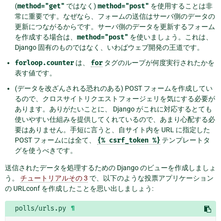
(
method="get"
ではなく)
method="post"
を使用することは非
常に重要です。なぜなら、フォームの送信はサーバ側のデータの
更新につながるからです。サーバ側のデータを更新するフォーム
を作成する場合は、
method="post"
を使いましょう。これは、
Django 固有のものではなく、いわばウェブ開発の王道です。
forloop.counter
は、
for
タグのループが何度実行されたかを
表す値です。
(データを改ざんされる恐れのある) POST フォームを作成してい
るので、クロスサイトリクエストフォージェリを気にする必要が
あります。ありがたいことに、 Django がこれに対応するとても
使いやすい仕組みを提供してくれているので、あまり心配する必
要はありません。手短に言うと、自サイト内を URL に指定した
POST フォームには全て、
{%
csrf_token
%}
テンプレートタ
グを使うべきです。
送信されたデータを処理するための Django のビューを作成しましょ
う。
チュートリアルその 3
で、以下のような投票アプリケーション
の URLconf を作成したことを思い出しましょう:
polls/urls.py
¶