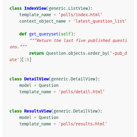
class
IndexView
(
generic
.
ListView
):
template_name
=
'polls/index.html'
context_object_name
=
'latest_question_list'
def
get_queryset
(
self
):
"""Return the last five published questi
ons."""
return
Question
.
objects
.
order_by
(
'-pub_d
ate'
)[:
5
]
class
DetailView
(
generic
.
DetailView
):
model
=
Question
template_name
=
'polls/detail.html'
class
ResultsView
(
generic
.
DetailView
):
model
=
Question
template_name
=
'polls/results.html'