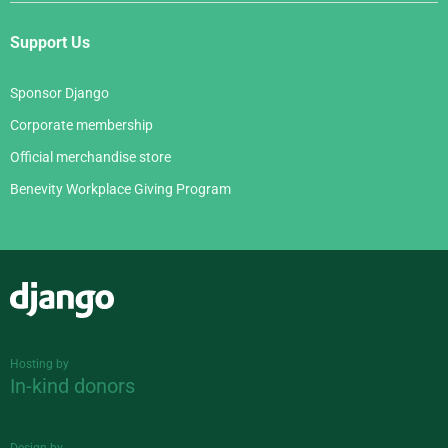
Support Us
Sponsor Django
Corporate membership
Official merchandise store
Benevity Workplace Giving Program
Django
Hosting by
In-kind donors