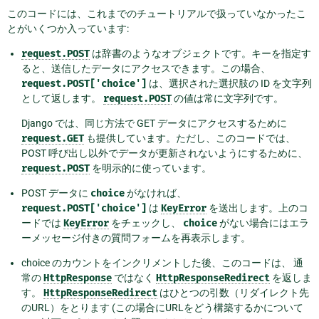
このコードには、これまでのチュートリアルで扱っていなかったこ
とがいくつか入っています:
request.POST
は辞書のようなオブジェクトです。キーを指定す
ると、送信したデータにアクセスできます。この場合、
request.POST['choice']
は、選択された選択肢の ID を文字列
として返します。
request.POST
の値は常に文字列です。
Django では、同じ方法で GET データにアクセスするために
request.GET
も提供しています。ただし、このコードでは、
POST 呼び出し以外でデータが更新されないようにするために、
request.POST
を明示的に使っています。
POST データに
choice
がなければ、
request.POST['choice']
は
KeyError
を送出します。上のコ
ードでは
KeyError
をチェックし、
choice
がない場合にはエラ
ーメッセージ付きの質問フォームを再表示します。
choice のカウントをインクリメントした後、このコードは、 通
常の
HttpResponse
ではなく
HttpResponseRedirect
を返しま
す。
HttpResponseRedirect
はひとつの引数（リダイレクト先
のURL）をとります (この場合にURLをどう構築するかについて