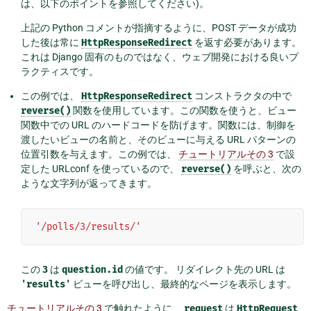
は、以下のポイントを参照してください)。
上記の Python コメントが指摘するように、POST データが成功
した後は常に
HttpResponseRedirect
を返す必要があります。
これは Django 固有のものではなく、ウェブ開発における良いプ
ラクティスです。
この例では、
HttpResponseRedirect
コンストラクタの中で
reverse()
関数を使用しています。この関数を使うと、ビュー
関数中での URL のハードコードを防げます。関数には、制御を
渡したいビューの名前と、そのビューに与える URL パターンの
位置引数を与えます。この例では、
チュートリアルその 3
で設
定した URLconf を使っているので、
reverse()
を呼ぶと、次の
ような文字列が返ってきます。
'/polls/3/results/'
この
3
は
question.id
の値です。 リダイレクト先の URL は
'results'
ビューを呼び出し、最終的なページを表示します。
チュートリアルその 3
で触れたように、
request
は
HttpRequest