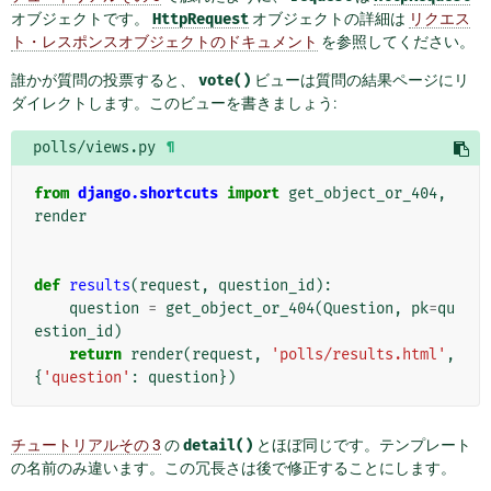
オブジェクトです。
HttpRequest
オブジェクトの詳細は
リクエス
ト・レスポンスオブジェクトのドキュメント
を参照してください。
誰かが質問の投票すると、
vote()
ビューは質問の結果ページにリ
ダイレクトします。このビューを書きましょう:
polls/views.py
¶
from
django.shortcuts
import
get_object_or_404
,
render
def
results
(
request
,
question_id
):
question
=
get_object_or_404
(
Question
,
pk
=
qu
estion_id
)
return
render
(
request
,
'polls/results.html'
,
{
'question'
:
question
})
チュートリアルその 3
の
detail()
とほぼ同じです。テンプレート
の名前のみ違います。この冗長さは後で修正することにします。