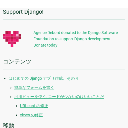
次
の
Support Django!
追
ペ
ー
加
ジ
的
Agence Debord donated to the Django Software
Foundation to support Django development.
な
Donate today!
情
報
コンテンツ
はじめての Django アプリ作成、その 4
簡単なフォームを書く
汎用ビューを使う: コードが少ないのはいいことだ
URLconf の修正
views の修正
移動