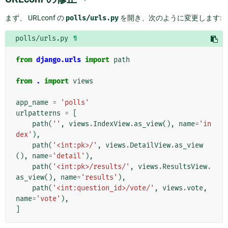
まず、 URLconf の
polls/urls.py
を開き、次のように変更します:
polls/urls.py
¶
from
django.urls
import
path
from
.
import
views
app_name
=
'polls'
urlpatterns
=
[
path
(
''
,
views
.
IndexView
.
as_view
(),
name
=
'in
dex'
),
path
(
'<int:pk>/'
,
views
.
DetailView
.
as_view
(),
name
=
'detail'
),
path
(
'<int:pk>/results/'
,
views
.
ResultsView
.
as_view
(),
name
=
'results'
),
path
(
'<int:question_id>/vote/'
,
views
.
vote
,
name
=
'vote'
),
]