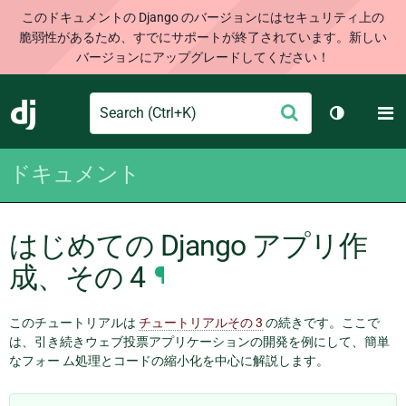
このドキュメントの Django のバージョンにはセキュリティ上の
脆弱性があるため、すでにサポートが終了されています。新しい
バージョンにアップグレードしてください！
Search
M
送
Django
テーマを切
信
ドキュメント
はじめての Django アプリ作
成、その 4
¶
このチュートリアルは
チュートリアルその 3
の続きです。ここで
は、引き続きウェブ投票アプリケーションの開発を例にして、簡単
なフォー ム処理とコードの縮小化を中心に解説します。