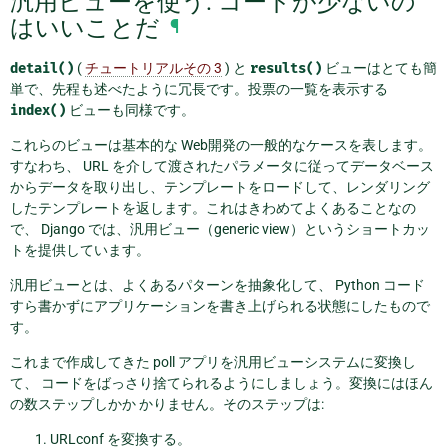
汎用ビューを使う: コードが少ないの
はいいことだ
¶
detail()
(
チュートリアルその 3
) と
results()
ビューはとても簡
単で、先程も述べたように冗長です。投票の一覧を表示する
index()
ビューも同様です。
これらのビューは基本的な Web開発の一般的なケースを表します。
すなわち、 URL を介して渡されたパラメータに従ってデータベース
からデータを取り出し、テンプレートをロードして、レンダリング
したテンプレートを返します。これはきわめてよくあることなの
で、 Django では、汎用ビュー（generic view）というショートカッ
トを提供しています。
汎用ビューとは、よくあるパターンを抽象化して、 Python コード
すら書かずにアプリケーションを書き上げられる状態にしたもので
す。
これまで作成してきた poll アプリを汎用ビューシステムに変換し
て、 コードをばっさり捨てられるようにしましょう。変換にはほん
の数ステップしかか かりません。そのステップは:
URLconf を変換する。