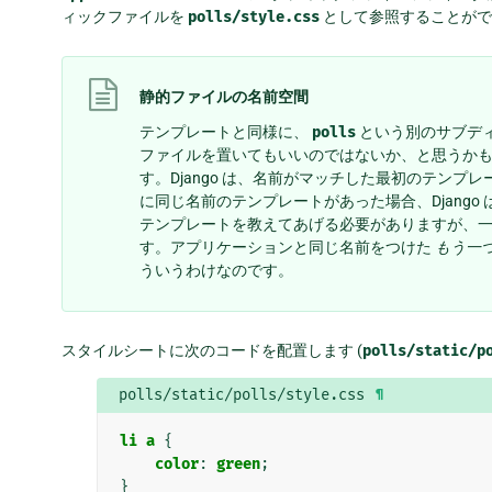
ィックファイルを
polls/style.css
として参照することがで
静的ファイルの名前空間
テンプレートと同様に、
polls
という別のサブデ
ファイルを置いてもいいのではないか、と思うか
す。Django は、名前がマッチした最初のテンプ
に同じ名前のテンプレートがあった場合、Django 
テンプレートを教えてあげる必要がありますが、
す。アプリケーションと同じ名前をつけた
もう一
ういうわけなのです。
スタイルシートに次のコードを配置します (
polls/static/p
polls/static/polls/style.css
¶
li
a
{
color
:
green
;
}