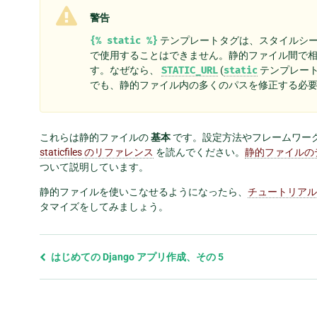
警告
{%
static
%}
テンプレートタグは、スタイルシート
で使用することはできません。静的ファイル間で
す。なぜなら、
STATIC_URL
(
static
テンプレート
でも、静的ファイル内の多くのパスを修正する必
これらは静的ファイルの
基本
です。設定方法やフレームワー
staticfiles のリファレンス
を読んでください。
静的ファイルの
ついて説明しています。
静的ファイルを使いこなせるようになったら、
チュートリアル
タマイズをしてみましょう。
前
はじめての Django アプリ作成、その 5
の
ペ
ー