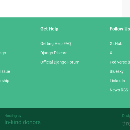
Get Help
Follow Us
Getting Help FAQ
GitHub
ango
Django Discord
X
Official Django Forum
Fediverse 
 Issue
Bluesky
rship
LinkedIn
News RSS
Hosting by
Desi
In-kind donors
Threespot
andrevv