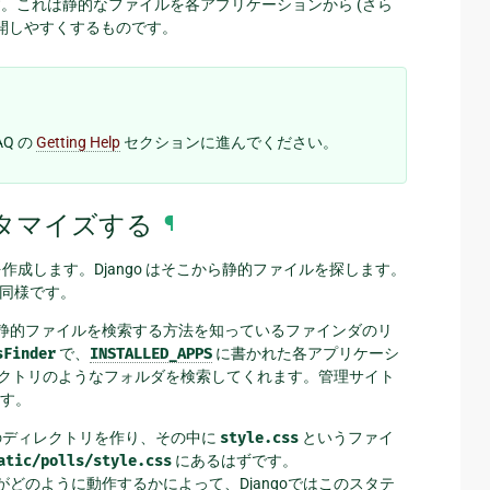
。これは静的なファイルを各アプリケーションから (さら
開しやすくするものです。
Q の
Getting Help
セクションに進んでください。
スタマイズする
¶
作成します。Django はそこから静的ファイルを探します。
同様です。
静的ファイルを検索する方法を知っているファインダのリ
sFinder
で、
INSTALLED_APPS
に書かれた各アプリケーシ
サブディレクトリのようなフォルダを検索してくれます。管理サイト
す。
のディレクトリを作り、その中に
style.css
というファイ
atic/polls/style.css
にあるはずです。
どのように動作するかによって、Djangoではこのスタテ