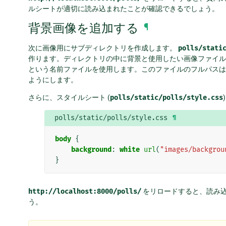
ルシートが適切に読み込まれたことが確認できるでしょう。
背景画像を追加する
¶
次に画像用にサブディレクトリを作成します。
polls/stati
作ります。ディレクトリの中に背景と使用したい画像ファイ
という名前ファイルを使用します。このファイルのフルパス
ようにします。
さらに、スタイルシート (
polls/static/polls/style.css
polls/static/polls/style.css
¶
body
{
background
:
white
url
(
"images/backgrou
}
http://localhost:8000/polls/
をリロードすると、読み
う。