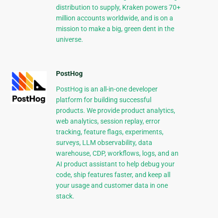
distribution to supply, Kraken powers 70+
million accounts worldwide, and is on a
mission to make a big, green dent in the
universe.
PostHog
PostHog is an all-in-one developer
platform for building successful
products. We provide product analytics,
web analytics, session replay, error
tracking, feature flags, experiments,
surveys, LLM observability, data
warehouse, CDP, workflows, logs, and an
AI product assistant to help debug your
code, ship features faster, and keep all
your usage and customer data in one
stack.