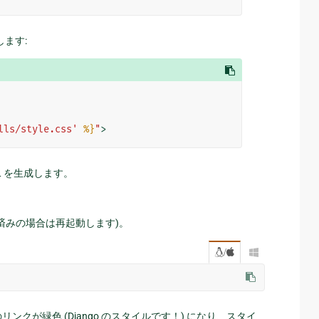
ます:
lls/style.css'
%}
"
>
L を生成します。
済みの場合は再起動します)。
/

クが緑色 (Django のスタイルです！) になり、スタイ