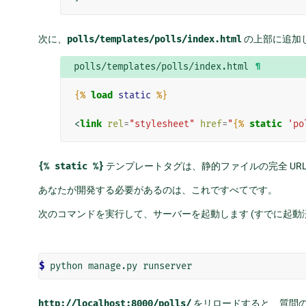
次に、
polls/templates/polls/index.html
の上部に追加し
polls/templates/polls/index.html
¶
{%
load
static
%}
<
link
rel
=
"stylesheet"
href
=
"
{%
static
'po
{%
static
%}
テンプレートタグは、静的ファイルの完全 UR
あなたが開発する必要があるのは、これですべてです。
次のコマンドを実行して、サーバーを起動します (すでに起動
$ 
python
manage.py
http://localhost:8000/polls/
をリロードすると、質問のリン