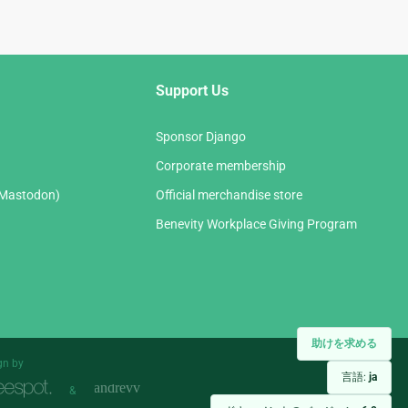
Support Us
Sponsor Django
Corporate membership
(Mastodon)
Official merchandise store
Benevity Workplace Giving Program
助けを求める
gn by
言語:
ja
&