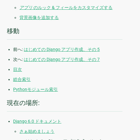
アプリ
のルック & フィールをカスタマイズする
背景画像を追加する
移動
前へ:
はじめての Django アプリ作成、その 5
次へ:
はじめての Django アプリ作成、その 7
目次
総合索引
Pythonモジュール索引
現在の場所:
Django 6.0 ドキュメント
さぁ始めましょう