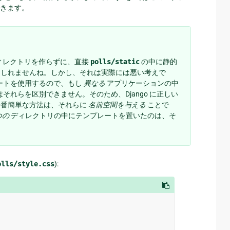
きます。
ィレクトリを作らずに、直接
polls/static
の中に静的
もしれませんね。しかし、それは実際には悪い考えで
レートを使用するので、もし
異なる
アプリケーションの中
はそれらを区別できません。そのため、Django に正しい
一番簡単な方法は、それらに
名前空間を与える
ことで
つの
ディレクトリの中にテンプレートを置いたのは、そ
olls/style.css
):