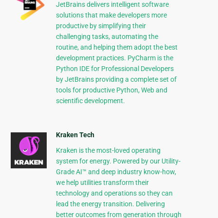
JetBrains delivers intelligent software
solutions that make developers more
productive by simplifying their
challenging tasks, automating the
routine, and helping them adopt the best
development practices. PyCharm is the
Python IDE for Professional Developers
by JetBrains providing a complete set of
tools for productive Python, Web and
scientific development.
Kraken Tech
Kraken is the most-loved operating
system for energy. Powered by our Utility-
Grade AI™ and deep industry know-how,
we help utilities transform their
technology and operations so they can
lead the energy transition. Delivering
better outcomes from generation through