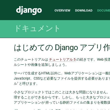
Main
Django
OVERVIEW
DOWNLOAD
DOCUME
navigation
ドキュメント
はじめての Django アプリ
このチュートリアルは
チュートリアル 5
の続きです。Web 
ルシートや画像を追加しましょう。
サーバで生成するHTML以外に、Webアプリケーションは一
JavaScript、CSSなど必要なファイルを提供する必要があります。
ル" と呼びます。
小さなプロジェクトではこのことは大きな問題になりません。
理することができるからです。しかし、もっと大きなプロジェ
アプリケーションが 持っている静的ファイルの集まりを複数