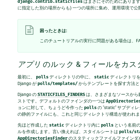
django.contrib.staticfiles
はまさにそのためにあります
に指定した別の場所からも) 一つの場所に集め、運用環境で公
困ったときは:
このチュートリアルの実行に問題がある場合は、FA
アプリ
のルック & フィールをカ
最初に、
polls
ディレクトリの中に、
static
ディレクトリを
Django が
polls/templates/
からテンプレートを探す方法と
Django の
STATICFILES_FINDERS
は、さまざまなソースから
ストです。デフォルトのファインダの一つは
AppDirectorie
ョンに対して、ちょうど今作った
polls
の "static" 
の静的ファイルにも、これと同じディレクトリ構造が使われま
先ほど作成した
static
ディレクトリ内に
polls
という名前
ルを作成します。言い換えれば、スタイルシートは
polls/st
AppDirectoriesFinder
のスタティックファイルファインダが