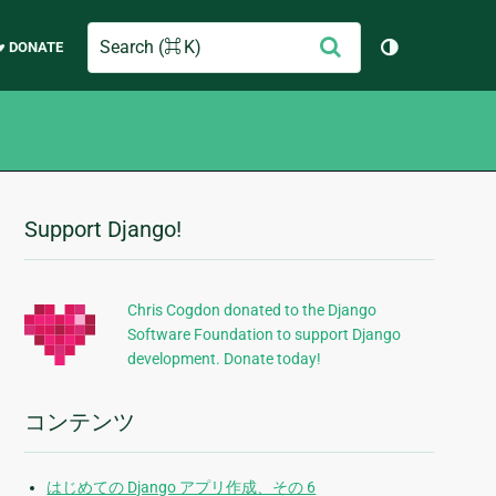
Search
送
♥ DONATE
テーマを切り
信
Support Django!
追
加
的
Chris Cogdon donated to the Django
Software Foundation to support Django
な
development. Donate today!
情
報
コンテンツ
はじめての Django アプリ作成、その 6