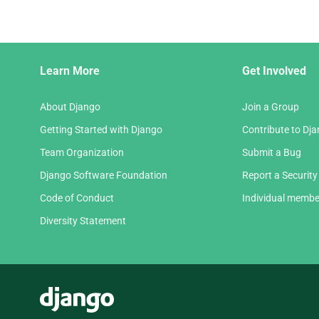
ジ
と
次
の
Django
ペ
Learn More
Get Involved
Links
ー
ジ
About Django
Join a Group
Getting Started with Django
Contribute to Dj
Team Organization
Submit a Bug
Django Software Foundation
Report a Security
Code of Conduct
Individual membe
Diversity Statement
Django