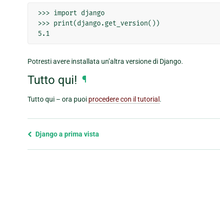
>>> import django

>>> print(django.get_version())

5.1
Potresti avere installata un’altra versione di Django.
Tutto qui!
¶
Tutto qui – ora puoi
procedere con il tutorial
.
Previous
Django a prima vista
page
and
next
page