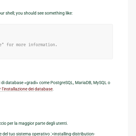
ur shell; you should see something like:
e" for more information.
ri di database «gradi» come PostgreSQL, MariaDB, MySQL o
 l’installazione dei database
.
ccio per la maggior parte degli utenti.
ne del tuo sistema operativo
`
<installing-distribution-