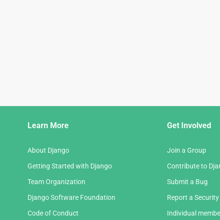
Django
Learn More
Get Involved
Links
About Django
Join a Group
Getting Started with Django
Contribute to Dj
Team Organization
Submit a Bug
Django Software Foundation
Report a Security
Code of Conduct
Individual membe