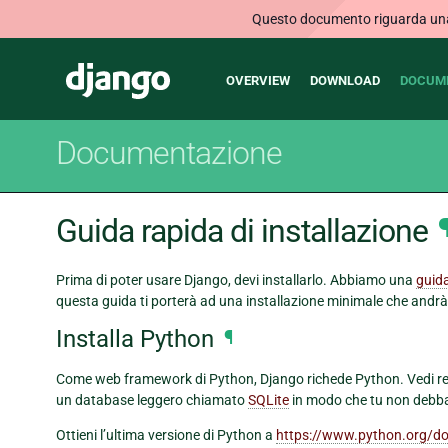
Questo documento riguarda una v
Main
Django
OVERVIEW
DOWNLOAD
DOCUM
navigation
Documentazione
Guida rapida di installazione
Prima di poter usare Django, devi installarlo. Abbiamo una
guida
questa guida ti porterà ad una installazione minimale che andrà 
Installa Python
¶
Come web framework di Python, Django richede Python. Vedi ref:
un database leggero chiamato
SQLite
in modo che tu non debba
Ottieni l’ultima versione di Python a
https://www.python.org/d