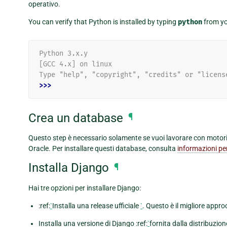
operativo.
You can verify that Python is installed by typing
python
from yo
Python 3.x.y
[GCC 4.x] on linux
Type "help", "copyright", "credits" or "licens
>>>
Crea un database
¶
Questo step è necessario solamente se vuoi lavorare con moto
Oracle. Per installare questi database, consulta
informazioni per
Installa Django
¶
Hai tre opzioni per installare Django:
:ref:
`
Installa una release ufficiale
`
. Questo è il migliore appro
Installa una versione di Django :ref:
`
fornita dalla distribuzio