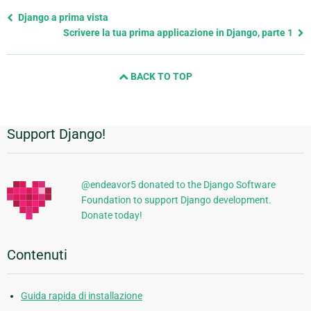
Previous
Django a prima vista
page
Scrivere la tua prima applicazione in Django, parte 1
and
next
BACK TO TOP
page
Support Django!
Informazioni
aggiuntive
@endeavor5 donated to the Django Software
Foundation to support Django development.
Donate today!
Contenuti
Guida rapida di installazione