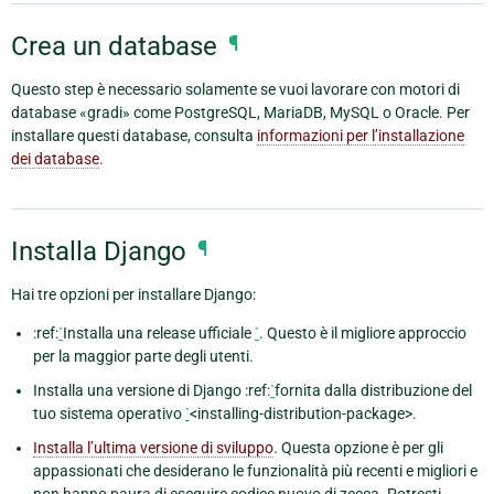
Crea un database
¶
Questo step è necessario solamente se vuoi lavorare con motori di
database «gradi» come PostgreSQL, MariaDB, MySQL o Oracle. Per
installare questi database, consulta
informazioni per l’installazione
dei database
.
Installa Django
¶
Hai tre opzioni per installare Django:
:ref:
`
Installa una release ufficiale
`
. Questo è il migliore approccio
per la maggior parte degli utenti.
Installa una versione di Django :ref:
`
fornita dalla distribuzione del
tuo sistema operativo
`
<installing-distribution-package>.
Installa l’ultima versione di sviluppo
. Questa opzione è per gli
appassionati che desiderano le funzionalità più recenti e migliori e
non hanno paura di eseguire codice nuovo di zecca. Potresti