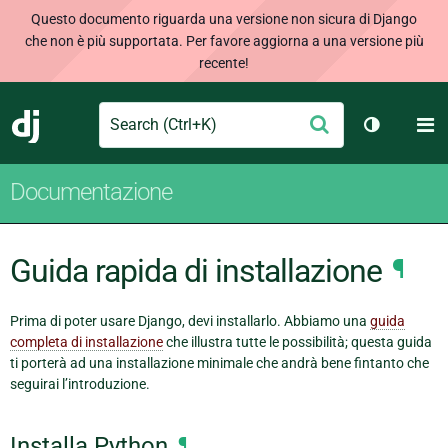
Questo documento riguarda una versione non sicura di Django
che non è più supportata. Per favore aggiorna a una versione più
recente!
Search
M
Conferma
Django
Cambia te
Documentazione
Guida rapida di installazione
¶
Prima di poter usare Django, devi installarlo. Abbiamo una
guida
completa di installazione
che illustra tutte le possibilità; questa guida
ti porterà ad una installazione minimale che andrà bene fintanto che
seguirai l’introduzione.
Installa Python
¶