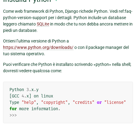
Come web framework di Python, Django richede Python. Vedi ref:faq-
python-version-support per i dettagli. Python include un database
leggero chiamato
SQLite
in modo che tu non debba ancora mettere in
piedi un database.
Ottieni l’ultima versione di Python a
https://www.python.org/downloads/
o con il package manager del
tuo sistema operativo.
Puoi verificare che Python è installato scrivendo «python» nella shell;
dovresti vedere qualcosa come:
Python
3.
x
.
y
[
GCC
4.
x
]
on
linux
Type
"help"
,
"copyright"
,
"credits"
or
"license"
for
more
information
.
>>>