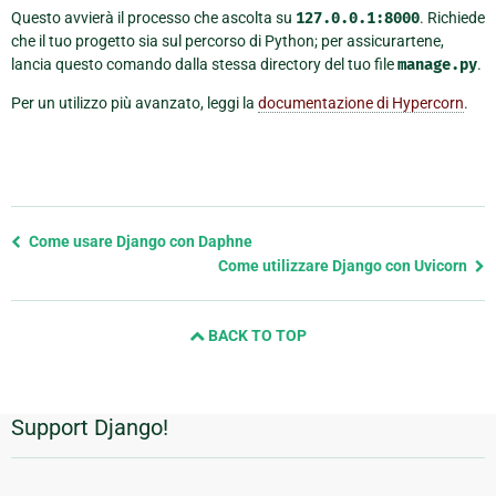
Questo avvierà il processo che ascolta su
127.0.0.1:8000
. Richiede
che il tuo progetto sia sul percorso di Python; per assicurartene,
lancia questo comando dalla stessa directory del tuo file
manage.py
.
Per un utilizzo più avanzato, leggi la
documentazione di Hypercorn
.
Previous
Come usare Django con Daphne
page
Come utilizzare Django con Uvicorn
and
next
BACK TO TOP
page
Support Django!
Informazioni
aggiuntive