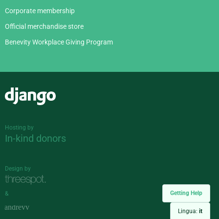
Corporate membership
Official merchandise store
Benevity Workplace Giving Program
Django
Hosting by
In-kind donors
Design by
Getting Help
&
Lingua:
it