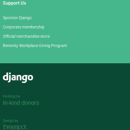
Support Us
Sponsor Django
Corporate membership
Official merchandise store
Benevity Workplace Giving Program
Django
Hosting by
In-kind donors
Design by