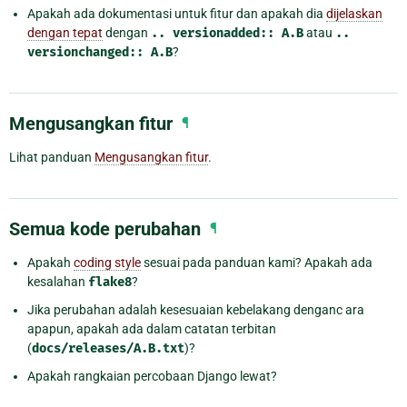
Apakah ada dokumentasi untuk fitur dan apakah dia
dijelaskan
dengan tepat
dengan
..
versionadded::
A.B
atau
..
versionchanged::
A.B
?
Mengusangkan fitur
¶
Lihat panduan
Mengusangkan fitur
.
Semua kode perubahan
¶
Apakah
coding style
sesuai pada panduan kami? Apakah ada
kesalahan
flake8
?
Jika perubahan adalah kesesuaian kebelakang denganc ara
apapun, apakah ada dalam catatan terbitan
(
docs/releases/A.B.txt
)?
Apakah rangkaian percobaan Django lewat?