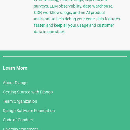
surveys, LLM observability, data warehouse,
CDP, workflows, logs, and an AI product
assistant to help debug your code, ship features
faster, and keep all your usage and customer
data in one stack.
Django
Links
Learn More
About Django
Getting Started with Django
Team Organization
Django Software Foundation
Code of Conduct
Diversity Statement