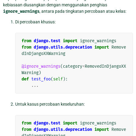
kebiasaan diusangkan dengan menggunakan penghias
ignore_warnings
, antara pada tingkatan percobaan atau kelas:
Di percobaan khusus:
from
django.test
import
ignore_warnings
from
django.utils.deprecation
import
Remove
dInDjangoXXWarning
@ignore_warnings
(
category
=
RemovedInDjangoXX
Warning
)
def
test_foo
(
self
):
...
Untuk kasus percobaan keseluruhan:
from
django.test
import
ignore_warnings
from
django.utils.deprecation
import
Remove
dInDjangoXXWarning