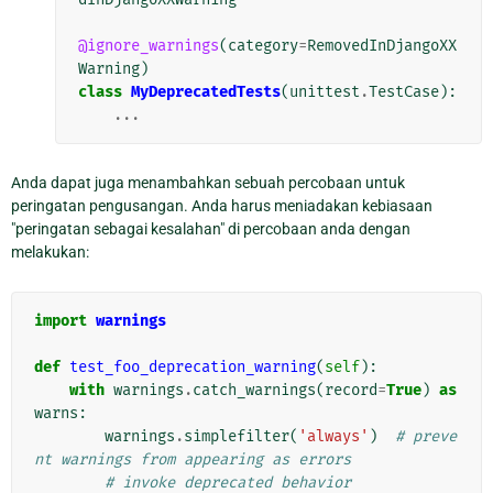
@ignore_warnings
(
category
=
RemovedInDjangoXX
Warning
)
class
MyDeprecatedTests
(
unittest
.
TestCase
):
...
Anda dapat juga menambahkan sebuah percobaan untuk
peringatan pengusangan. Anda harus meniadakan kebiasaan
"peringatan sebagai kesalahan" di percobaan anda dengan
melakukan:
import
warnings
def
test_foo_deprecation_warning
(
self
):
with
warnings
.
catch_warnings
(
record
=
True
)
as
warns
:
warnings
.
simplefilter
(
'always'
)
# preve
nt warnings from appearing as errors
# invoke deprecated behavior