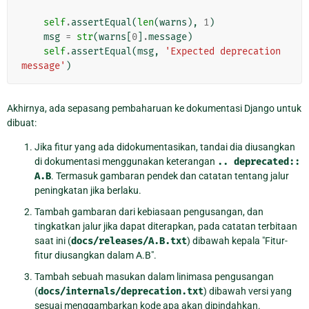
self
.
assertEqual
(
len
(
warns
),
1
)
msg
=
str
(
warns
[
0
]
.
message
)
self
.
assertEqual
(
msg
,
'Expected deprecation 
message'
)
Akhirnya, ada sepasang pembaharuan ke dokumentasi Django untuk
dibuat:
Jika fitur yang ada didokumentasikan, tandai dia diusangkan
di dokumentasi menggunakan keterangan
..
deprecated::
A.B
. Termasuk gambaran pendek dan catatan tentang jalur
peningkatan jika berlaku.
Tambah gambaran dari kebiasaan pengusangan, dan
tingkatkan jalur jika dapat diterapkan, pada catatan terbitaan
saat ini (
docs/releases/A.B.txt
) dibawah kepala "Fitur-
fitur diusangkan dalam A.B".
Tambah sebuah masukan dalam linimasa pengusangan
(
docs/internals/deprecation.txt
) dibawah versi yang
sesuai menggambarkan kode apa akan dipindahkan.