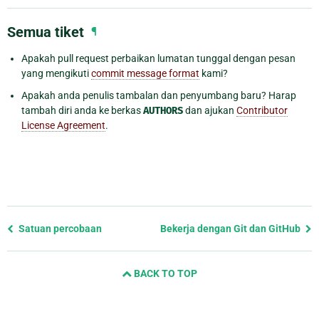
Semua tiket
¶
Apakah pull request perbaikan lumatan tunggal dengan pesan
yang mengikuti
commit message format
kami?
Apakah anda penulis tambalan dan penyumbang baru? Harap
tambah diri anda ke berkas
AUTHORS
dan ajukan
Contributor
License Agreement
.
Previous
Satuan percobaan
Bekerja dengan Git dan GitHub
page
and
BACK TO TOP
next
page