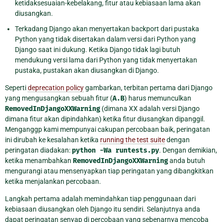
ketidaksesuaian-kebelakang, fitur atau kebiasaan lama akan
diusangkan.
Terkadang Django akan menyertakan backport dari pustaka
Python yang tidak disertakan dalam versi dari Python yang
Django saat ini dukung. Ketika Django tidak lagi butuh
mendukung versi lama dari Python yang tidak menyertakan
pustaka, pustakan akan diusangkan di Django.
Seperti
deprecation policy
gambarkan, terbitan pertama dari Django
yang mengusangkan sebuah fitur (
A.B
) harus memunculkan
RemovedInDjangoXXWarning
(dimana XX adalah versi Django
dimana fitur akan dipindahkan) ketika fitur diusangkan dipanggil.
Menganggp kami mempunyai cakupan percobaan baik, peringatan
ini dirubah ke kesalahan ketika
running the test suite
dengan
peringatan diadakan:
python
-Wa
runtests.py
. Dengan demikian,
ketika menambahkan
RemovedInDjangoXXWarning
anda butuh
mengurangi atau mensenyapkan tiap peringatan yang dibangkitkan
ketika menjalankan percobaan.
Langkah pertama adalah memindahkan tiap penggunaan dari
kebiasaan diusangkan oleh Django itu sendiri. Selanjutnya anda
dapat peringatan senyap di percobaan yang sebenarnya mencoba