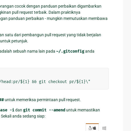
perorangan cocok dengan panduan perbaikan digambarkan
an pull request terbaik. Dalam praktiknya
dengan panduan perbaikan - mungkin memutuskan membawa
n satu dari pembangun pull request yang tidak berjalan
untuk petunjuk.
 adalah sebuah nama lain pada
~/.gitconfig
anda
##
untuk memeriksa permintaan pull request.
base
-i
dan
git
commit
--amend
untuk memastikan
 Sekali anda sedang siap:
/
