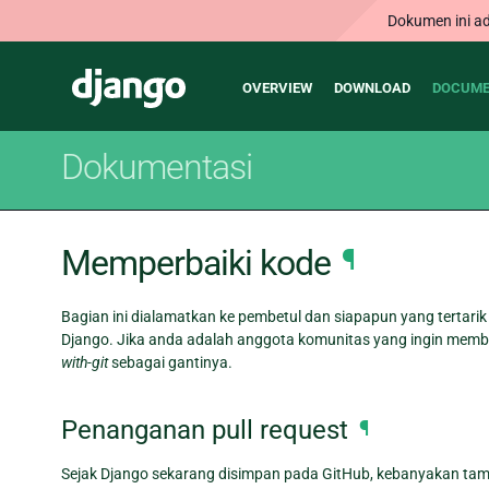
Dokumen ini ad
Main
Django
OVERVIEW
DOWNLOAD
DOCUME
navigation
Dokumentasi
Memperbaiki kode
¶
Bagian ini dialamatkan ke pembetul dan siapapun yang tertar
Django. Jika anda adalah anggota komunitas yang ingin memba
with-git
sebagai gantinya.
Penanganan pull request
¶
Sejak Django sekarang disimpan pada GitHub, kebanyakan tamba