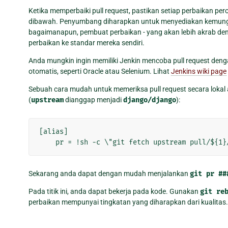
Ketika memperbaiki pull request, pastikan setiap perbaikan 
dibawah. Penyumbang diharapkan untuk menyediakan kemungkin
bagaimanapun, pembuat perbaikan - yang akan lebih akrab 
perbaikan ke standar mereka sendiri.
Anda mungkin ingin memiliki Jenkin mencoba pull request denga
otomatis, seperti Oracle atau Selenium. Lihat
Jenkins wiki page
Sebuah cara mudah untuk memeriksa pull request secara lokal
(
upstream
dianggap menjadi
django/django
):
[alias]

Sekarang anda dapat dengan mudah menjalankan
git
pr
##
Pada titik ini, anda dapat bekerja pada kode. Gunakan
git
re
perbaikan mempunyai tingkatan yang diharapkan dari kualitas.