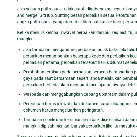
Jika sebuah pull request tidak butuh digabungkan seperti ba
and merge" GitHub. Sunting pesan perbaikan sesuai kebutuha
angka pull request yang otomatis ditambahkan ke baris perta
Ketika menulis kembali riwayat perbaikan dari pull request, t
mungkin:
Jika tambalan mengandung perbaikan bolak balik, lalu tulis 
perbaikan menambahkan beberapa kode dan perbaikan kedu
perbaikan pertama, perbaikan tersebut harus dilumat sebe
Perubahan terpisah pada perbaikan berbeda berdasarkan p
gaya pada saat bersamaan seperti anda melakukan peruba
perbaikan berbeda akan membuat meninjauan riwayat lebi
Waspada dari menggabungkan cabang upstream dalam pull
Percobaan harus dilewati dan dokumen harus dibangun set
dokumen harus mengeluarkan peringatan.
Tambalan sepele dan kecil biasanya baik diselesaikan dal
mungkin dipisah menjadi banyak perbaikan jika itu masuk ak
Secara praktis mengalahkan kemurnian, jadi itu terserah pad