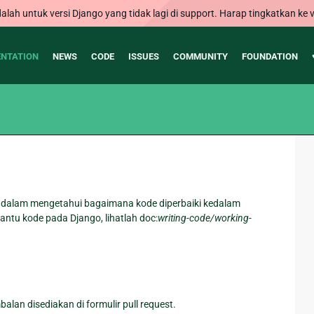
alah untuk versi Django yang tidak lagi di support. Harap tingkatkan ke v
NTATION
NEWS
CODE
ISSUES
COMMUNITY
FOUNDATION
ik dalam mengetahui bagaimana kode diperbaiki kedalam
ntu kode pada Django, lihatlah doc:
writing-code/working-
lan disediakan di formulir pull request.