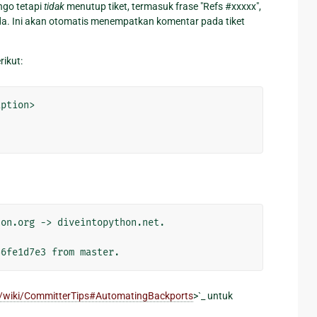
ngo tetapi
tidak
menutup tiket, termasuk frase "Refs #xxxxx",
nda. Ini akan otomatis menempatkan komentar pada tiket
ikut:
ption>

on.org -> diveintopython.net.

m/wiki/CommitterTips#AutomatingBackports
>`_ untuk