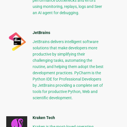
performance bottlenecks and errors
using monitoring, replays, logs and Seer
an AI agent for debugging.
JetBrains
JetBrains delivers intelligent software
solutions that make developers more
productive by simplifying their
challenging tasks, automating the
routine, and helping them adopt the best
development practices. PyCharm is the
Python IDE for Professional Developers
by JetBrains providing a complete set of
tools for productive Python, Web and
scientific development.
Kraken Tech
Kraken is the most-loved operating