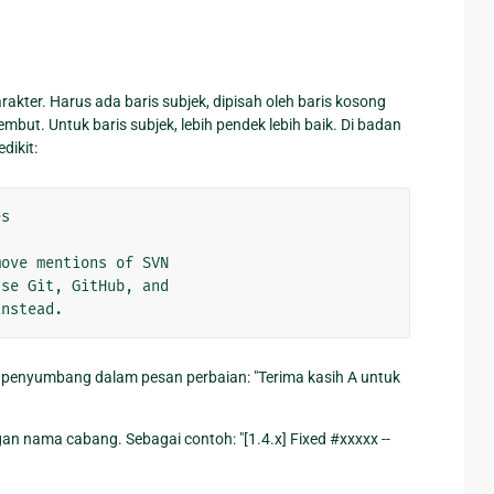
akter. Harus ada baris subjek, dipisah oleh baris kosong
mbut. Untuk baris subjek, lebih pendek lebih baik. Di badan
dikit:
s

ove mentions of SVN

se Git, GitHub, and

 penyumbang dalam pesan perbaian: "Terima kasih A untuk
n nama cabang. Sebagai contoh: "[1.4.x] Fixed #xxxxx --