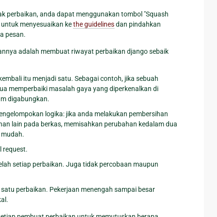
nyak perbaikan, anda dapat menggunakan tombol "Squash
n untuk menyesuaikan ke
the guidelines
dan pindahkan
ma pesan.
ujuannya adalah membuat riwayat perbaikan django sebaik
kembali itu menjadi satu. Sebagai contoh, jika sebuah
a memperbaiki masalah gaya yang diperkenalkan di
lum digabungkan.
engelompokan logika: jika anda melakukan pembersihan
han lain pada berkas, memisahkan perubahan kedalam dua
h mudah.
 request.
elah setiap perbaikan. Juga tidak percobaan maupun
am satu perbaikan. Pekerjaan menengah sampai besar
al.
a setiap pembuat perbaikan untuk memutuskan berapa