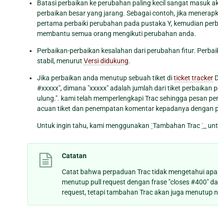
Batasi perbaikan ke perubahan paling kecil sangat masuk aka
perbaikan besar yang jarang. Sebagai contoh, jika menerap
pertama perbaiki perubahan pada pustaka Y, kemudian perbaik
membantu semua orang mengikuti perubahan anda.
Perbaikan-perbaikan kesalahan dari perubahan fitur. Perb
stabil, menurut
Versi didukung
.
Jika perbaikan anda menutup sebuah tiket di
ticket tracker
D
#xxxxx", dimana "xxxxx" adalah jumlah dari tiket perbaikan 
ulung.". kami telah memperlengkapi Trac sehingga pesan p
acuan tiket dan penempatan komentar kepadanya dengan p
Untuk ingin tahu, kami menggunakan
`
Tambahan Trac
`
_ unt
Catatan
Catat bahwa perpaduan Trac tidak mengetahui apap
menutup pull request dengan frase "closes #400" d
request, tetapi tambahan Trac akan juga menutup n