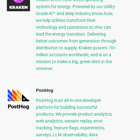
system for energy. Powered by our Utility-
Grade AI™ and deep industry know-how,
we help utilities transform their
technology and operations so they can
lead the energy transition. Delivering
better outcomes from generation through
distribution to supply, Kraken powers 70+
million accounts worldwide, and is on a
mission to make a big, green dent in the
universe.
PostHog
PostHog is an all-in-one developer
platform for building successful
products. We provide product analytics,
web analytics, session replay, error
tracking, feature flags, experiments,
surveys, LLM observability, data