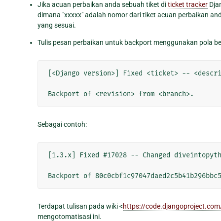
Jika acuan perbaikan anda sebuah tiket di
ticket tracker
Dja
dimana "xxxxx" adalah nomor dari tiket acuan perbaikan a
yang sesuai.
Tulis pesan perbaikan untuk backport menggunakan pola ber
[<Django version>] Fixed <ticket> -- <descri
Sebagai contoh:
[1.3.x] Fixed #17028 -- Changed diveintopyth
Terdapat tulisan pada wiki <
https://code.djangoproject.co
mengotomatisasi ini.