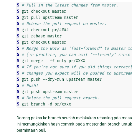
$
# Pull in the latest changes from master.
$
$
$
# Rebase the pull request on master.
$
$
$
$
# Merge the work as "fast-forward" to master t
$
# (in practice, you can omit "--ff-only" since
$
$
# If you're not sure if you did things correct
$
# changes you expect will be pushed to upstrea
$
$
# Push!
$
$
# Delete the pull request branch.
$
Dorong paksa ke branch setelah melakukan rebasing pda mas
ini memungkinkan hash commit pada master dan branch untuk
permintaan pull.