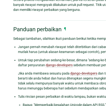
banyak riwayat mengoyak dilakukan untuk pull request. Titik 
dan memiliki riwayat perbaikan yang berguna.
Panduan perbaikan
¶
Sebagai tambahan, silahkan ikuti panduan berikut ketika memp
Jangan pernah merubah riwayat telah diterbitkan dari cab
mutlak harus (untuk alasan keamanan sebagai contoh), pe
Untuk tiap perubahan sedang-ke-besar, dimana "sedang-ke-b
daftar penyuratan
django-developers
sebelum membuat pe
Jika anda membawa sesuatu pada
django-developers
dan t
berarti ide anda hebat dan harus diterapkan segera mungk
tidak selalu mempunyai banyak waktu untuk membaca obrol
harus menunggu beberapa hari sebelum mendapatkan seb
Tulis rincian pesan perbaikan di waktu lampau, bukan waktu 
Bagus: "Memperbaiki kesalahan Unicode dalam API RSS."