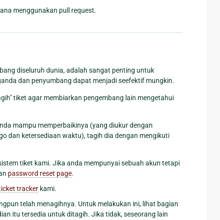
mana menggunakan pull request.
ng diseluruh dunia, adalah sangat penting untuk
k ganda dan penyumbang dapat menjadi seefektif mungkin.
agih" tiket agar membiarkan pengembang lain mengetahui
 anda mampu memperbaikinya (yang diukur dengan
 dan ketersediaan waktu), tagih dia dengan mengikuti
sistem tiket kami. Jika anda mempunyai sebuah akun tetapi
kan
password reset page
.
ticket tracker
kami.
angpun telah menagihnya. Untuk melakukan ini, lihat bagian
an itu tersedia untuk ditagih. Jika tidak, seseorang lain