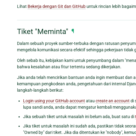
Lihat
Bekerja dengan Git dan GitHub
untuk rincian lebih bagai
Tiket "Meminta"
¶
Dalam sebuah proyek sumber-terbuka dengan ratusan penyumba
mengelola komunikasi secara efektif sehingga pekerjaan tida
Oleh sebab itu, kebijakan kami untuk penyumbang dalam "men
bahwa kesalahan atau fitur tertentu sedang dikerjakan.
Jika anda telah mencirikan bantuan anda ingin membuat dan
kemampuan pengkodean anda, pengetahuan dari internal Django
langkah-langkah berikut:
Login using your GitHub account
atau
create an account
di 
lupa sandi anda, anda dapat mengatur kembali mengguna
Jika sebuah tiket untuk masalah ini belum ada, buat satu di
Jika tiket untuk masalah ini sudah ada, pastikan tidak seor
"Owned by" dari tiket. Jika dia ditentukan ke "nobody", kemudi