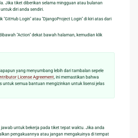
. Jika tiket diberikan selama mingguan atau bulanan
ntuk diri anda sendiri.
GitHub Login" atau "DjangoProject Login" di kiri atas dari
" dibawah "Action" dekat bawah halaman, kemudian klik
iapapun yang menyumbang lebih dari tambalan sepele
ntributor License Agreement
, ini memastikan bahwa
s untuk semua bantuan mengizinkan untuk lisensi jelas
awab untuk bekerja pada tiket tepat waktu. Jika anda
talkan pengakuannya atau jangan mengakuinya di tempat