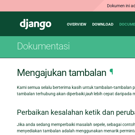
Dokumen ini ad
Main
Django
OVERVIEW
DOWNLOAD
DOCUME
navigation
Dokumentasi
Mengajukan tambalan
¶
Kami semua selalu berterima kasih untuk tambalan-tambalan 
tambalan terhubung akan diperbaiki
jauh
lebih cepat daripada 
Perbaikan kesalahan ketik dan peru
Jika anda sedang memperbaiki masalah sepele, sebagai contoh 
menyediakan tambalan adalah menggunakan menarik permintaa