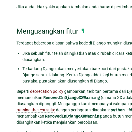
Jika anda tidak yakin apakah tambalan anda harus dipertimban
Mengusangkan fitur
¶
Terdapat beberapa alasan bahwa kode di Django mungkin dius
Jika sebuah fitur telah ditingkatkan atau dirubah di cara k
diusangkan.
Terkadang Django akan menyertakan backport dari pustaka 
Django saat ini dukung. Ketika Django tidak lagi butuh men
pustaka, pustakan akan diusangkan di Django.
Seperti
deprecation policy
gambarkan, terbitan pertama dari D
memunculkan
RemovedInDjangoXXWarning
(dimana XX adalah
diusangkan dipanggil. Menganggp kami mempunyai cakupan perc
running the test suite
dengan peringatan diadakan:
python
-W
menambahkan
RemovedInDjangoXXWarning
anda butuh men
dibangkitkan ketika menjalankan percobaan.