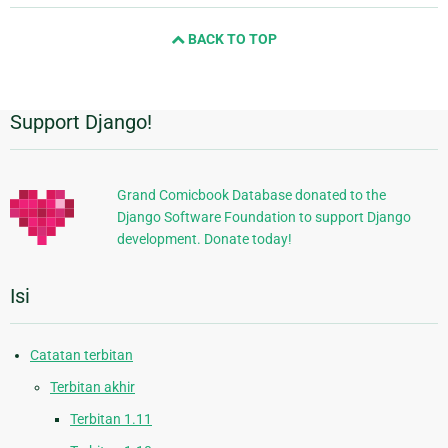
and
BACK TO TOP
next
page
Support Django!
Informasi
Tambahan
Grand Comicbook Database donated to the
Django Software Foundation to support Django
development. Donate today!
Isi
Catatan terbitan
Terbitan akhir
Terbitan 1.11