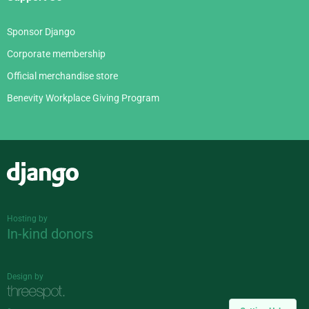
Sponsor Django
Corporate membership
Official merchandise store
Benevity Workplace Giving Program
Django
Hosting by
In-kind donors
Design by