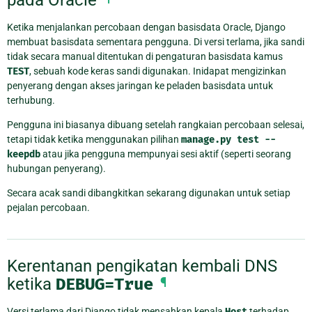
Ketika menjalankan percobaan dengan basisdata Oracle, Django
membuat basisdata sementara pengguna. Di versi terlama, jika sandi
tidak secara manual ditentukan di pengaturan basisdata kamus
TEST
, sebuah kode keras sandi digunakan. Inidapat mengizinkan
penyerang dengan akses jaringan ke peladen basisdata untuk
terhubung.
Pengguna ini biasanya dibuang setelah rangkaian percobaan selesai,
tetapi tidak ketika menggunakan pilihan
manage.py
test
--
keepdb
atau jika pengguna mempunyai sesi aktif (seperti seorang
hubungan penyerang).
Secara acak sandi dibangkitkan sekarang digunakan untuk setiap
pejalan percobaan.
Kerentanan pengikatan kembali DNS
ketika
DEBUG=True
¶
Versi terlama dari Django tidak mensahkan kepala
Host
terhadap