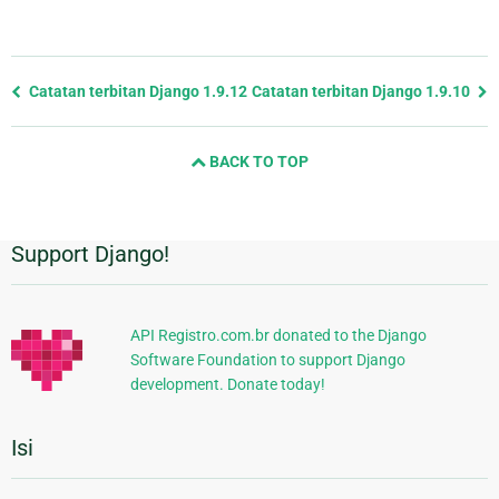
Previous
Catatan terbitan Django 1.9.12
Catatan terbitan Django 1.9.10
page
and
BACK TO TOP
next
page
Support Django!
Informasi
Tambahan
API Registro.com.br donated to the Django
Software Foundation to support Django
development. Donate today!
Isi