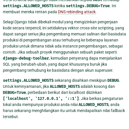
settings.ALLOWED_HOSTS
ketika
settings.DEBUG=True
. Ini
membuat mereka rentan pada
DNS rebinding attack
.
Selagi Django tidak dibekali modul yang mengizinkan pengerjaan
kode secara terpencil, ini setidaknya vektor cross-site scripting, yang
dapat sangat serius jika pengembang memuat salinan dari basisdata
produksi di pengembangan atau terhubung ke beberapa layanan
produksi untuk dimana tidak ada instance pengembangan, sebagai
contoh. Jika sebuah proyek menggunakan sebuah paket seperti
django-debug-toolbar
, kemudian penyerang dapa menjalankan
SQL yang berubah-ubah, yang dapat khususnya buruk jika
pengembang terhubung ke basisdata dengan akun superuser.
settings.ALLOWED_HOSTS
sekarang disahkan meskipun
DEBUG
.
Untuk kemnyamanan, jika
ALLOWED_HOSTS
adalah kosong dan
DEBUG=True
, perbedaan berikut dari localhost diizinkan
['localhost',
'127.0.0.1',
'::1']
. Jika berkas pengaturan
lokal anda mempunyai produksi anda nilai
ALLOWED_HOSTS
, anda
harus sekarang menghilangkan itu untuk mendapatkan nilai fallback
tersebut.