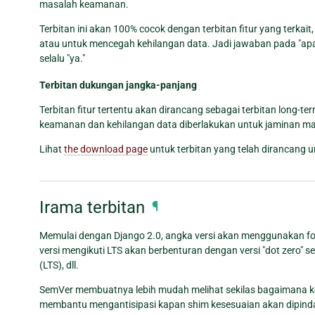
masalah keamanan.
Terbitan ini akan 100% cocok dengan terbitan fitur yang terka
atau untuk mencegah kehilangan data. Jadi jawaban pada "apak
selalu "ya."
Terbitan dukungan jangka-panjang
Terbitan fitur tertentu akan dirancang sebagai terbitan long-t
keamanan dan kehilangan data diberlakukan untuk jaminan mas
Lihat
the download page
untuk terbitan yang telah dirancang 
Irama terbitan
¶
Memulai dengan Django 2.0, angka versi akan menggunakan for
versi mengikuti LTS akan berbenturan dengan versi "dot zero" sela
(LTS), dll.
SemVer membuatnya lebih mudah melihat sekilas bagaimana kes
membantu mengantisipasi kapan shim kesesuaian akan dipindahk