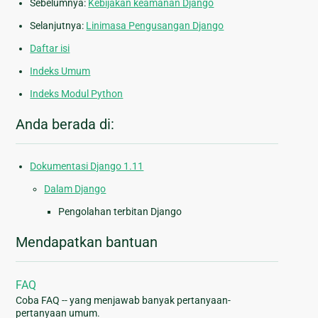
Sebelumnya:
Kebijakan keamanan Django
Selanjutnya:
Linimasa Pengusangan Django
Daftar isi
Indeks Umum
Indeks Modul Python
Anda berada di:
Dokumentasi Django 1.11
Dalam Django
Pengolahan terbitan Django
Mendapatkan bantuan
FAQ
Coba FAQ -- yang menjawab banyak pertanyaan-
pertanyaan umum.