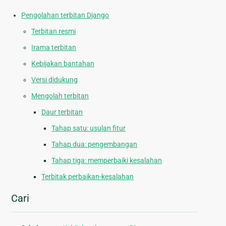
Pengolahan terbitan Django
Terbitan resmi
Irama terbitan
Kebijakan bantahan
Versi didukung
Mengolah terbitan
Daur terbitan
Tahap satu: usulan fitur
Tahap dua: pengembangan
Tahap tiga: memperbaiki kesalahan
Terbitak perbaikan-kesalahan
Cari