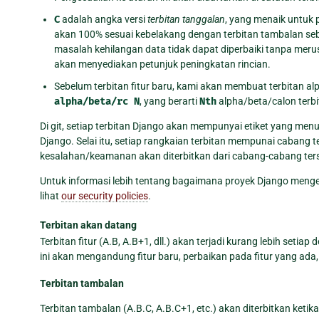
C
adalah angka versi
terbitan tanggalan
, yang menaik untuk 
akan 100% sesuai kebelakang dengan terbitan tambalan se
masalah kehilangan data tidak dapat diperbaiki tanpa merusa
akan menyediakan petunjuk peningkatan rincian.
Sebelum terbitan fitur baru, kami akan membuat terbitan alp
alpha/beta/rc
N
, yang berarti
Nth
alpha/beta/calon terbi
Di git, setiap terbitan Django akan mempunyai etiket yang men
Django. Selai itu, setiap rangkaian terbitan mempunai cabang te
kesalahan/keamanan akan diterbitkan dari cabang-cabang ter
Untuk informasi lebih tentang bagaimana proyek Django menge
lihat
our security policies
.
Terbitan akan datang
Terbitan fitur (A.B, A.B+1, dll.) akan terjadi kurang lebih setiap 
ini akan mengandung fitur baru, perbaikan pada fitur yang ada
Terbitan tambalan
Terbitan tambalan (A.B.C, A.B.C+1, etc.) akan diterbitkan ket