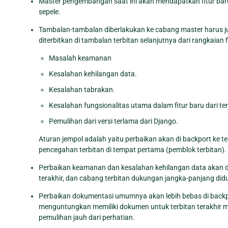
Master pengembangan saat ini akan mendapatkan fitur ba
sepele.
Tambalan-tambalan diberlakukan ke cabang master harus juga
diterbitkan di tambalan terbitan selanjutnya dari rangkaian 
Masalah keamanan
Kesalahan kehilangan data.
Kesalahan tabrakan.
Kesalahan fungsionalitas utama dalam fitur baru dari terb
Pemulihan dari versi terlama dari Django.
Aturan jempol adalah yaitu perbaikan akan di backport ke t
pencegahan terbitan di tempat pertama (pemblok terbitan).
Perbaikan keamanan dan kesalahan kehilangan data akan dib
terakhir, dan cabang terbitan dukungan jangka-panjang did
Perbaikan dokumentasi umumnya akan lebih bebas di backport
menguntungkan memiliki dokumen untuk terbitan terakhir m
pemulihan jauh dari perhatian.