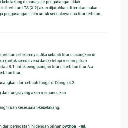
ian kebelakang dimana jalur pengusangan tidak
i terbitan LTS (X.2) akan dijatuhkan di terbitan bukan-
ga pengusangan shim untuk setidaknya dua fitur terbitan.
 terbitan sebelumnya. Jika sebuah fitur diusangkan di
 A.x (untuk semua versi dari x) tetapi menampilkan
atau B.1 untuk pengusangan fitur di terbitan fitur A.x
bitan fitur.
sangkan dari sebuah fungsi di Django 4.2:
g dari fungsi yang akan memunculkan
ung tiruan kesesuaian-kebelakang.
dari peringatan ini dengan pilihan
python
-Wd
.