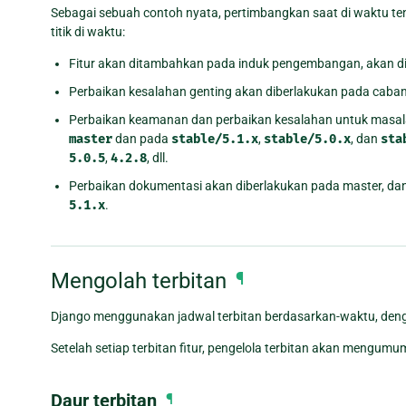
Sebagai sebuah contoh nyata, pertimbangkan saat di waktu teng
titik di waktu:
Fitur akan ditambahkan pada induk pengembangan, akan dit
Perbaikan kesalahan genting akan diberlakukan pada caba
Perbaikan keamanan dan perbaikan kesalahan untuk masala
master
dan pada
stable/5.1.x
,
stable/5.0.x
, dan
sta
5.0.5
,
4.2.8
, dll.
Perbaikan dokumentasi akan diberlakukan pada master, dan 
5.1.x
.
Mengolah terbitan
¶
Django menggunakan jadwal terbitan berdasarkan-waktu, dengan 
Setelah setiap terbitan fitur, pengelola terbitan akan mengum
Daur terbitan
¶