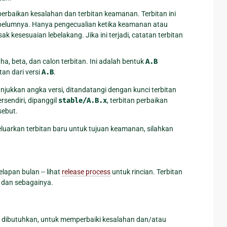
perbaikan kesalahan dan terbitan keamanan. Terbitan ini
belumnya. Hanya pengecualian ketika keamanan atau
k kesesuaian lebelakang. Jika ini terjadi, catatan terbitan
ha, beta, dan calon terbitan. Ini adalah bentuk
A.B
tan dari versi
A.B
.
unjukkan angka versi, ditandatangi dengan kunci terbitan
rsendiri, dipanggil
stable/A.B.x
, terbitan perbaikan
sebut.
luarkan terbitan baru untuk tujuan keamanan, silahkan
delapan bulan -- lihat
release process
untuk rincian. Terbitan
, dan sebagainya.
ika dibutuhkan, untuk memperbaiki kesalahan dan/atau