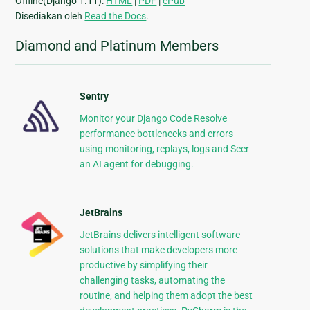
Offline(Django 1.11):
HTML
|
PDF
|
ePub
Disediakan oleh
Read the Docs
.
Diamond and Platinum Members
Sentry
Monitor your Django Code Resolve
performance bottlenecks and errors
using monitoring, replays, logs and Seer
an AI agent for debugging.
JetBrains
JetBrains delivers intelligent software
solutions that make developers more
productive by simplifying their
challenging tasks, automating the
routine, and helping them adopt the best