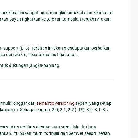
it, meskipun ini sangat tidak mungkin untuk alasan keamanan
ah Saya tingkatkan ke terbitan tambalan terakhir?" akan
erm support (LTS). Terbitan ini akan mendapatkan perbaikan
a dari waktu, secara khusus tiga tahun.
untuk dukungan jangka-panjang.
mulir longgar dari
semantic versioning
seperti yang setiap
njutnya. Sebagai contoh: 2.0, 2.1, 2.2 (LTS), 3.0, 3.1, 3.2
esuaian terbitan dengan satu sama lain. Itu juga
an. Itu bukan murni formulir dari SemVer seeprti setiap