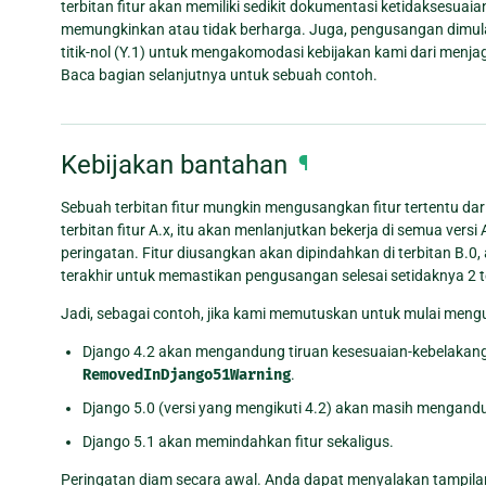
terbitan fitur akan memiliki sedikit dokumentasi ketidaksesua
memungkinkan atau tidak berharga. Juga, pengusangan dimulai d
titik-nol (Y.1) untuk mengakomodasi kebijakan kami dari menja
Baca bagian selanjutnya untuk sebuah contoh.
Kebijakan bantahan
¶
Sebuah terbitan fitur mungkin mengusangkan fitur tertentu dari
terbitan fitur A.x, itu akan menlanjutkan bekerja di semua versi
peringatan. Fitur diusangkan akan dipindahkan di terbitan B.0, 
terakhir untuk memastikan pengusangan selesai setidaknya 2 ter
Jadi, sebagai contoh, jika kami memutuskan untuk mulai mengu
Django 4.2 akan mengandung tiruan kesesuaian-kebelakan
RemovedInDjango51Warning
.
Django 5.0 (versi yang mengikuti 4.2) akan masih mengand
Django 5.1 akan memindahkan fitur sekaligus.
Peringatan diam secara awal. Anda dapat menyalakan tampilan 