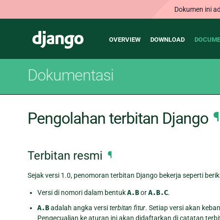
Dokumen ini ad
Main
Django
OVERVIEW
DOWNLOAD
DOCUME
navigation
Dokumentasi
Pengolahan terbitan Django
¶
Terbitan resmi
¶
Sejak versi 1.0, penomoran terbitan Django bekerja seperti berik
Versi di nomori dalam bentuk
A.B
or
A.B.C
.
A.B
adalah angka versi
terbitan fitur
. Setiap versi akan keb
Pengecualian ke aturan ini akan didaftarkan di catatan terbi