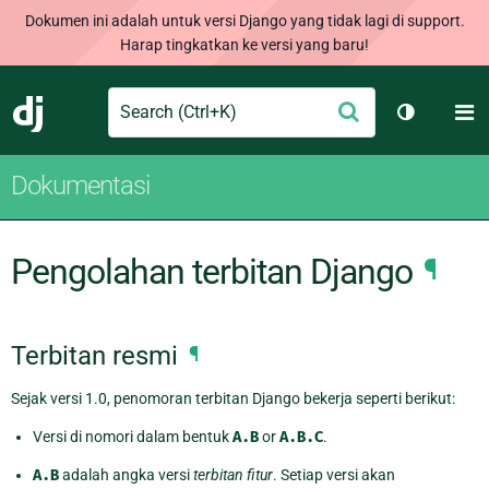
Dokumen ini adalah untuk versi Django yang tidak lagi di support.
Harap tingkatkan ke versi yang baru!
Search
M
Ajukan
Django
Ganti tem
Dokumentasi
Pengolahan terbitan Django
¶
Terbitan resmi
¶
Sejak versi 1.0, penomoran terbitan Django bekerja seperti berikut:
Versi di nomori dalam bentuk
A.B
or
A.B.C
.
A.B
adalah angka versi
terbitan fitur
. Setiap versi akan