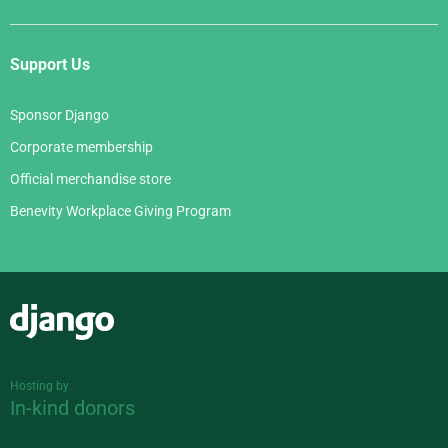
Support Us
Sponsor Django
Corporate membership
Official merchandise store
Benevity Workplace Giving Program
Django
Hosting by
In-kind donors