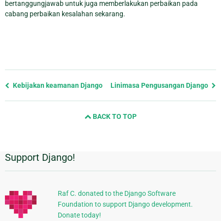
bertanggungjawab untuk juga memberlakukan perbaikan pada
cabang perbaikan kesalahan sekarang.
Previous
Kebijakan keamanan Django
Linimasa Pengusangan Django
page
and
BACK TO TOP
next
page
Support Django!
Informasi
Tambahan
Raf C. donated to the Django Software
Foundation to support Django development.
Donate today!