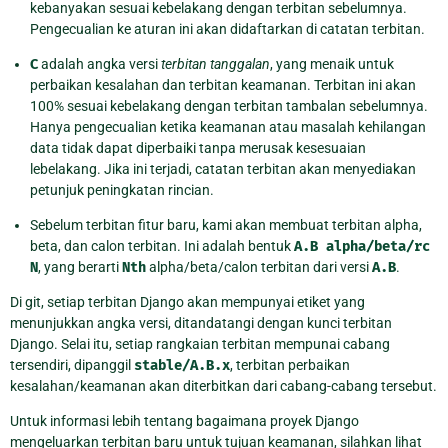
kebanyakan sesuai kebelakang dengan terbitan sebelumnya.
Pengecualian ke aturan ini akan didaftarkan di catatan terbitan.
C
adalah angka versi
terbitan tanggalan
, yang menaik untuk
perbaikan kesalahan dan terbitan keamanan. Terbitan ini akan
100% sesuai kebelakang dengan terbitan tambalan sebelumnya.
Hanya pengecualian ketika keamanan atau masalah kehilangan
data tidak dapat diperbaiki tanpa merusak kesesuaian
lebelakang. Jika ini terjadi, catatan terbitan akan menyediakan
petunjuk peningkatan rincian.
Sebelum terbitan fitur baru, kami akan membuat terbitan alpha,
beta, dan calon terbitan. Ini adalah bentuk
A.B
alpha/beta/rc
N
, yang berarti
Nth
alpha/beta/calon terbitan dari versi
A.B
.
Di git, setiap terbitan Django akan mempunyai etiket yang
menunjukkan angka versi, ditandatangi dengan kunci terbitan
Django. Selai itu, setiap rangkaian terbitan mempunai cabang
tersendiri, dipanggil
stable/A.B.x
, terbitan perbaikan
kesalahan/keamanan akan diterbitkan dari cabang-cabang tersebut.
Untuk informasi lebih tentang bagaimana proyek Django
mengeluarkan terbitan baru untuk tujuan keamanan, silahkan lihat