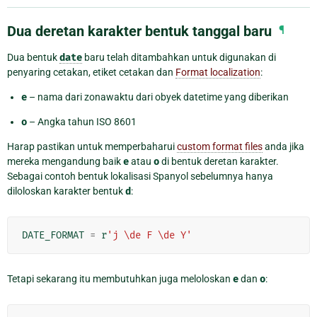
Dua deretan karakter bentuk tanggal baru
¶
Dua bentuk
date
baru telah ditambahkan untuk digunakan di
penyaring cetakan, etiket cetakan dan
Format localization
:
e
– nama dari zonawaktu dari obyek datetime yang diberikan
o
– Angka tahun ISO 8601
Harap pastikan untuk memperbaharui
custom format files
anda jika
mereka mengandung baik
e
atau
o
di bentuk deretan karakter.
Sebagai contoh bentuk lokalisasi Spanyol sebelumnya hanya
diloloskan karakter bentuk
d
:
DATE_FORMAT
=
r
'j \de F \de Y'
Tetapi sekarang itu membutuhkan juga meloloskan
e
dan
o
: