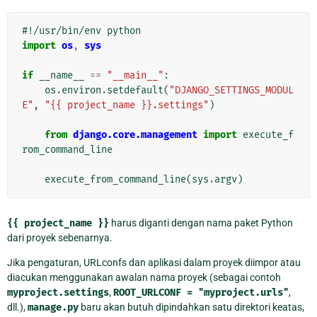
#!/usr/bin/env python
import
os
,
sys
if
__name__
==
"__main__"
:
os
.
environ
.
setdefault
(
"DJANGO_SETTINGS_MODUL
E"
,
"{{ project_name }}.settings"
)
from
django.core.management
import
execute_f
rom_command_line
execute_from_command_line
(
sys
.
argv
)
{{
project_name
}}
harus diganti dengan nama paket Python
dari proyek sebenarnya.
Jika pengaturan, URLconfs dan aplikasi dalam proyek diimpor atau
diacukan menggunakan awalan nama proyek (sebagai contoh
myproject.settings
,
ROOT_URLCONF
=
"myproject.urls"
,
dll.),
manage.py
baru akan butuh dipindahkan satu direktori keatas,