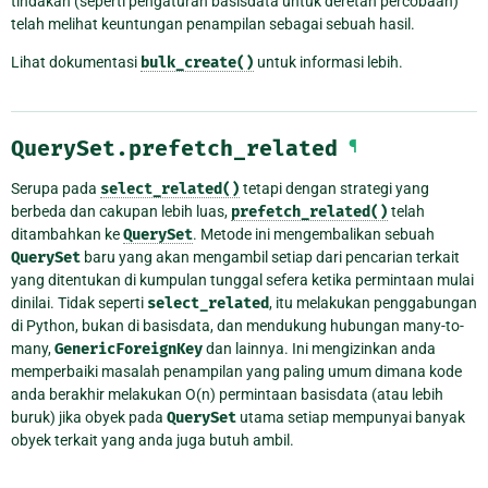
tindakan (seperti pengaturan basisdata untuk deretan percobaan)
telah melihat keuntungan penampilan sebagai sebuah hasil.
Lihat dokumentasi
bulk_create()
untuk informasi lebih.
QuerySet.prefetch_related
¶
Serupa pada
select_related()
tetapi dengan strategi yang
berbeda dan cakupan lebih luas,
prefetch_related()
telah
ditambahkan ke
QuerySet
. Metode ini mengembalikan sebuah
QuerySet
baru yang akan mengambil setiap dari pencarian terkait
yang ditentukan di kumpulan tunggal sefera ketika permintaan mulai
dinilai. Tidak seperti
select_related
, itu melakukan penggabungan
di Python, bukan di basisdata, dan mendukung hubungan many-to-
many,
GenericForeignKey
dan lainnya. Ini mengizinkan anda
memperbaiki masalah penampilan yang paling umum dimana kode
anda berakhir melakukan O(n) permintaan basisdata (atau lebih
buruk) jika obyek pada
QuerySet
utama setiap mempunyai banyak
obyek terkait yang anda juga butuh ambil.