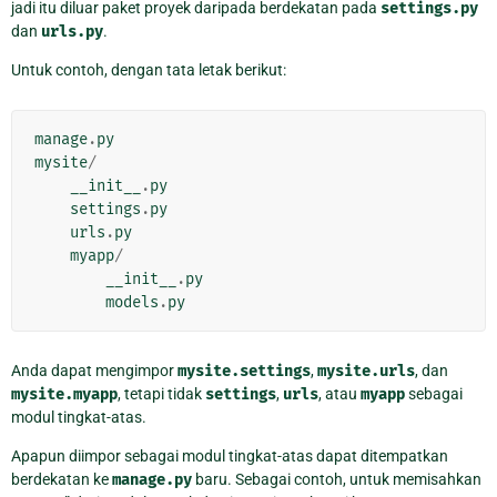
jadi itu diluar paket proyek daripada berdekatan pada
settings.py
dan
urls.py
.
Untuk contoh, dengan tata letak berikut:
manage
.
py
mysite
/
__init__
.
py
settings
.
py
urls
.
py
myapp
/
__init__
.
py
models
.
py
Anda dapat mengimpor
mysite.settings
,
mysite.urls
, dan
mysite.myapp
, tetapi tidak
settings
,
urls
, atau
myapp
sebagai
modul tingkat-atas.
Apapun diimpor sebagai modul tingkat-atas dapat ditempatkan
berdekatan ke
manage.py
baru. Sebagai contoh, untuk memisahkan