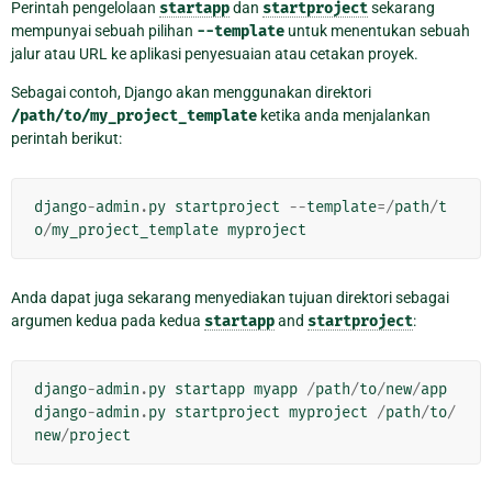
Perintah pengelolaan
startapp
dan
startproject
sekarang
mempunyai sebuah pilihan
--template
untuk menentukan sebuah
jalur atau URL ke aplikasi penyesuaian atau cetakan proyek.
Sebagai contoh, Django akan menggunakan direktori
/path/to/my_project_template
ketika anda menjalankan
perintah berikut:
django
-
admin
.
py
startproject
--
template
=/
path
/
t
o
/
my_project_template
myproject
Anda dapat juga sekarang menyediakan tujuan direktori sebagai
argumen kedua pada kedua
startapp
and
startproject
:
django
-
admin
.
py
startapp
myapp
/
path
/
to
/
new
/
app
django
-
admin
.
py
startproject
myproject
/
path
/
to
/
new
/
project