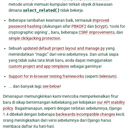
metode untuk memuat-kumpulan terkait obyek di kawasan
dimana
select_related()
tidak bekerja.
Beberapa tambahan keamanan baik, termasuk
improved
password hashing
(dukungan sifat
PBKDF2
dan
bcrypt
), ‘tools for
cryptographic signing`_ baru, beberapa
CSRF improvements
, dan
simple clickjacking protection
.
Sebuah
updated default project layout and manage.py
yang
memindahkan “magic” dari versi sebelumnya. Dan untuk siapa
yang tidak suka tata letak baru, anda dapat menggunakan
custom project and app templates
sebagai gantinya!
Support for in-browser testing frameworks
(seperti
Selenium
).
... dan banyak lagi;
see below
!
Dimanapun memungkinkan kami mencoba memperkenalkan fitur
baru di sikap bertentangan kebelakang per kebijakan
our API stability
policy
. Bagaimanapun, seperti dengan terbitan sebelumnya, Django
1.4 dibekali dengan beberapa
backwards incompatible changes
kecil;
orang meningkatkan dari versi sebelumnya dari Django harus
membaca daftar itu hati-hati.