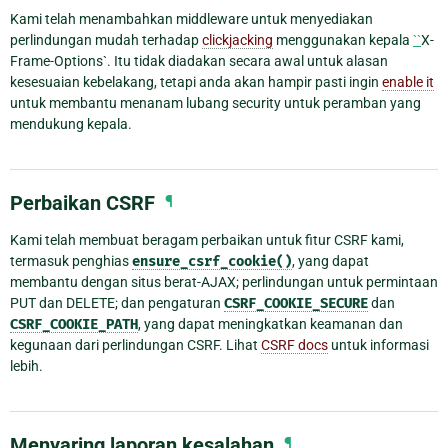
Kami telah menambahkan middleware untuk menyediakan
perlindungan mudah terhadap
clickjacking
menggunakan kepala
``
X-
Frame-Options`. Itu tidak diadakan secara awal untuk alasan
kesesuaian kebelakang, tetapi anda akan hampir pasti ingin
enable it
untuk membantu menanam lubang security untuk peramban yang
mendukung kepala.
Perbaikan CSRF
¶
Kami telah membuat beragam perbaikan untuk fitur CSRF kami,
termasuk penghias
ensure_csrf_cookie()
, yang dapat
membantu dengan situs berat-AJAX; perlindungan untuk permintaan
PUT dan DELETE; dan pengaturan
CSRF_COOKIE_SECURE
dan
CSRF_COOKIE_PATH
, yang dapat meningkatkan keamanan dan
kegunaan dari perlindungan CSRF. Lihat
CSRF docs
untuk informasi
lebih.
Menyaring laporan kesalahan
¶