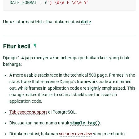
DATE_FORMAT
=
r
'j \d\e F \d\e Y'
Untuk informasi lebih, lihat dokumentasi
date
.
Fitur kecil
¶
Django 1.4 juga menyertakan beberapa perbaikan kecil yang tidak
berharga:
A more usable stacktrace in the technical 500 page. Frames in the
stack trace that reference Django’s framework code are dimmed
out, while frames in application code are slightly emphasized. This
change makes it easier to scan a stacktrace for issues in
application code.
Tablespace support
di PostgreSQL.
Disesuaikan nama-nama untuk
simple_tag()
.
Di dokumentasi, halaman
security overview
yang membantu.