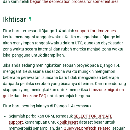
dan kami telah
begun the deprecation process for some features
.
Ikhtisar
¶
Fitur baru terbesar di Django 1.4 adalah
support for time zones
ketika menangani tanggal/waktu. Ketika mengadakan, Django ini
akan menyimpan tanggal/waktu dalam UTC, gunakan obyek sadar-
zona waktu secara internal, dan rubah mereka menjadi zona waktu
lokal pengguna untuk ditampilkan.
Jika anda sedang meningkatkan sebuah proyek pada Django 1.4,
mengganti ke suasana sadar zona waktu mungkin mengambil
beberapa perawatan: suasana baru tidak mengizinkan beberapa
daripada perilaku ceroboh yang biasanya diterima. Kami mendorong
siapapun yang meningkatkan untuk memeriksa
timezone migration
guide
dan
timezone FAQ
untuk petunjuk berguna.
Fitur baru penting lainnya di Django 1.4 termasuk:
Sejumlah perbaikan ORM, termasuk
SELECT FOR UPDATE
support
, kemampuan untuk
bulk insert
dataset besar untuk
memperbaiki penampilan, dan
QuerySet.prefetch_related
, sebuah