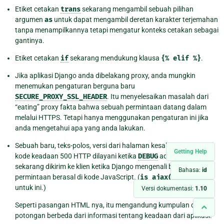
Etiket cetakan
trans
sekarang mengambil sebuah pilihan
argumen
as
untuk dapat mengambil deretan karakter terjemahan
tanpa menampilkannya tetapi mengatur konteks cetakan sebagai
gantinya.
Etiket cetakan
if
sekarang mendukung klausa
{%
elif
%}
.
Jika aplikasi Django anda dibelakang proxy, anda mungkin
menemukan pengaturan berguna baru
SECURE_PROXY_SSL_HEADER
. Itu menyelesaikan masalah dari
“eating” proxy fakta bahwa sebuah permintaan datang dalam
melalui HTTPS. Tetapi hanya menggunakan pengaturan ini jika
anda mengetahui apa yang anda lakukan.
Sebuah baru, teks-polos, versi dari halaman kesalahan internal
Getting Help
kode keadaan 500 HTTP dilayani ketika
DEBUG
adalah
True
sekarang dikirim ke klien ketika Django mengenali bahwa
Bahasa:
id
permintaan berasal di kode JavaScript. (
is_ajax()
digunakan
untuk ini.)
Versi dokumentasi:
1.10
Seperti pasangan HTML nya, itu mengandung kumpulan dari
potongan berbeda dari informasi tentang keadaan dari aplikasi.