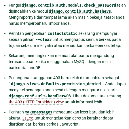
Fungsi
django.contrib.auth.models.check_password
telah
dipindahkan ke modul
django.contrib.auth.hashers
.
Mengimpornya dari tempat lama akan masih bekerja, tetapi anda
harus memperbaharui impor anda.
Perintah pengelolaan
collectstatic
sekarang mempunyai
sebuah pilihan
--clear
untuk menghapus semua berkas pada
tujuan sebelum menyalin atau menautkan berkas-berkas tetap.
Sekarang memungkinkan memuat alat bantu mengandung
terusan acuan ketika menggunakan MySQL dengan mesin
basisdata InnoDB.
Penanganan tanggapan 403 baru telah ditambahkan sebagai
'django.views.defaults.permission_denied'
. Anda dapat
menyetel penangan anda sendiri dengan mengatur nilai dari
django.conf.urls.handler403
. Lihat dokumentasi tentang
the 403 (HTTP Forbidden) view
untuk informasi lebih.
Perintah
makemessages
menggunakan lexer baru dan lebih
akurat,
JsLex
, untuk mengeluarkan deretan karakter dapat
diartikan dari berkas-berkas JavaScript.