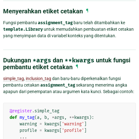
Menyerahkan etiket cetakan
¶
Fungsi pembantu
assignment_tag
baru telah ditambahkan ke
template.Library
untuk memudahkan pembuatan etiket cetakan
yang menyimpan data di variabel konteks yang ditentukan.
Dukungan
*args
dan
**kwargs
untuk fungsi
pembantu etiket cetakan
¶
simple_tag
,
inclusion_tag
dan baru-baru diperkenalkan fungsi
pembantu cetakan
assignment_tag
sekarang menerima angka
apapun dari penempatan atau argumen kata kunci. Sebagai contoh:
@register
.
simple_tag
def
my_tag
(
a
,
b
,
*
args
,
**
kwargs
):
warning
=
kwargs
[
'warning'
]
profile
=
kwargs
[
'profile'
]
...