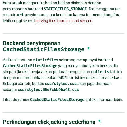
baru untuk mengacu ke berkas-berkas disimpan dengan
penyimpanan backend
STATICFILES_STORAGE
. Dia menggunakan
metode
url
penyimpanan backend dan karena itu mendukung fitur
lebih tinggi seperti
serving files from a cloud service
.
Backend penyimpanan
CachedStaticFilesStorage
¶
Aplikasi bantuan
staticfiles
sekarang mempunyai backend
CachedStaticFilesStorage
yang menyembunyikan berkas dia
simpan (ketika menjalankan perintah pengelolaan
collectstatic
)
dengan menambahkan acakan MD5 dari isi berkas ke nama berkas.
Sebagai contoh, berkas
css/styles.css
akan juga disimpan
sebagai
css/styles.55e7cbb9ba48.css
Lihat dokumen
CachedStaticFilesStorage
untuk informasi lebih.
Perlindungan clickjacking sederhana
¶