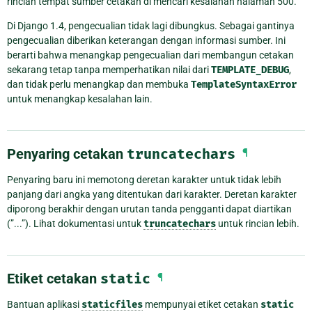
rincian tempat sumber cetakan di mencari kesalahan halaman 500.
Di Django 1.4, pengecualian tidak lagi dibungkus. Sebagai gantinya
pengecualian diberikan keterangan dengan informasi sumber. Ini
berarti bahwa menangkap pengecualian dari membangun cetakan
sekarang tetap tanpa memperhatikan nilai dari
TEMPLATE_DEBUG
,
dan tidak perlu menangkap dan membuka
TemplateSyntaxError
untuk menangkap kesalahan lain.
Penyaring cetakan
truncatechars
¶
Penyaring baru ini memotong deretan karakter untuk tidak lebih
panjang dari angka yang ditentukan dari karakter. Deretan karakter
diporong berakhir dengan urutan tanda pengganti dapat diartikan
(”...”). Lihat dokumentasi untuk
truncatechars
untuk rincian lebih.
Etiket cetakan
static
¶
Bantuan aplikasi
staticfiles
mempunyai etiket cetakan
static