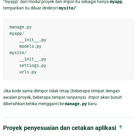
“myapp” dari modul proyek dan impor itu sebagai hanya
myapp
,
tempatkan itu diluar direktori
mysite/
:
manage
.
py
myapp
/
__init__
.
py
models
.
py
mysite
/
__init__
.
py
settings
.
py
urls
.
py
Jika kode sama diimpor tidak tetap (beberapa tempat dengan
awalan proyek, beberapa tempat tanpanya). impor akan butuh
dibersihkan ketika mengganti ke
manage.py
baru.
Proyek penyesuaian dan cetakan aplikasi
¶