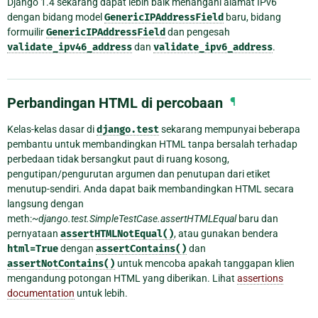
Django 1.4 sekarang dapat lebih baik menangani alamat IPv6
dengan bidang model
GenericIPAddressField
baru, bidang
formuilir
GenericIPAddressField
dan pengesah
validate_ipv46_address
dan
validate_ipv6_address
.
Perbandingan HTML di percobaan
¶
Kelas-kelas dasar di
django.test
sekarang mempunyai beberapa
pembantu untuk membandingkan HTML tanpa bersalah terhadap
perbedaan tidak bersangkut paut di ruang kosong,
pengutipan/pengurutan argumen dan penutupan dari etiket
menutup-sendiri. Anda dapat baik membandingkan HTML secara
langsung dengan
meth:
~django.test.SimpleTestCase.assertHTMLEqual
baru dan
pernyataan
assertHTMLNotEqual()
, atau gunakan bendera
html=True
dengan
assertContains()
dan
assertNotContains()
untuk mencoba apakah tanggapan klien
mengandung potongan HTML yang diberikan. Lihat
assertions
documentation
untuk lebih.