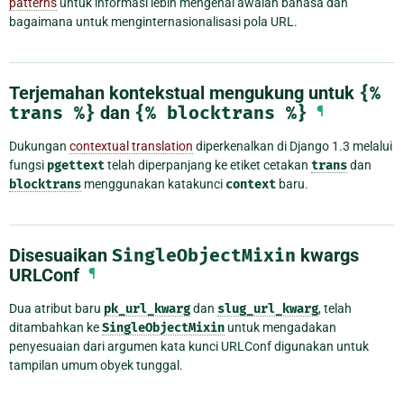
patterns
untuk informasi lebih mengenai awalan bahasa dan
bagaimana untuk menginternasionalisasi pola URL.
Terjemahan kontekstual mengukung untuk
{%
trans
%}
dan
{%
blocktrans
%}
¶
Dukungan
contextual translation
diperkenalkan di Django 1.3 melalui
fungsi
pgettext
telah diperpanjang ke etiket cetakan
trans
dan
blocktrans
menggunakan katakunci
context
baru.
Disesuaikan
SingleObjectMixin
kwargs
URLConf
¶
Dua atribut baru
pk_url_kwarg
dan
slug_url_kwarg
, telah
ditambahkan ke
SingleObjectMixin
untuk mengadakan
penyesuaian dari argumen kata kunci URLConf digunakan untuk
tampilan umum obyek tunggal.