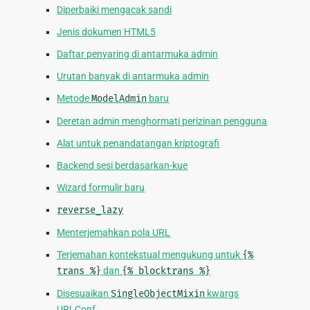
Diperbaiki mengacak sandi
Jenis dokumen HTML5
Daftar penyaring di antarmuka admin
Urutan banyak di antarmuka admin
Metode
ModelAdmin
baru
Deretan admin menghormati perizinan pengguna
Alat untuk penandatangan kriptografi
Backend sesi berdasarkan-kue
Wizard formulir baru
reverse_lazy
Menterjemahkan pola URL
Terjemahan kontekstual mengukung untuk
{%
trans
%}
dan
{%
blocktrans
%}
Disesuaikan
SingleObjectMixin
kwargs
URLConf