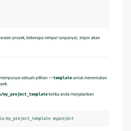
awalan proyek, beberapa tempat tanpanya). impor akan
mempunyai sebuah pilihan
--template
untuk menentukan
oyek.
o/my_project_template
ketika anda menjalankan
to
/
my_project_template
myproject