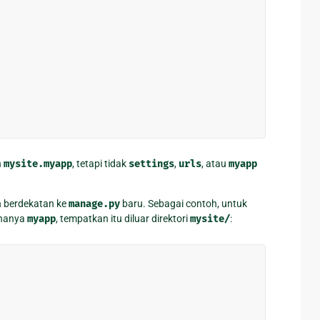
n
mysite.myapp
, tetapi tidak
settings
,
urls
, atau
myapp
n berdekatan ke
manage.py
baru. Sebagai contoh, untuk
 hanya
myapp
, tempatkan itu diluar direktori
mysite/
: