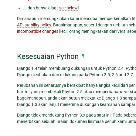
... dan banyak lagi;
see below
!
Dimanapun memungkinkan kami mencoba memperkenalkan fitur 
API stability policy
. Bagaimanapun, seperti dengan terbitan se
incompatible changes
kecil; orang meningkatkan dari versi seb
Kesesuaian Python
¶
Django 1.4 telah membuang dukungan untuk Python 2.4. Python
Django dicobakan dan didukung pada Python 2.5, 2.6 and 2.7.
Perubahan ini seharusnya berakibat hanya angka kecil dari pe
hari ini yang membekali Phyton 2.5 atau memperbaharui versi
bagaimanapun, anda akan butuh melekat ke Django 1.3 sampa
Django 1.3 akan lanjut menerima dukungan keamanan sampai te
Django tidak mendukung Python 3.x pada saat ini. Pada beberap
menerbitkan sebuah uraian dokumen linimasa penuh kami untu