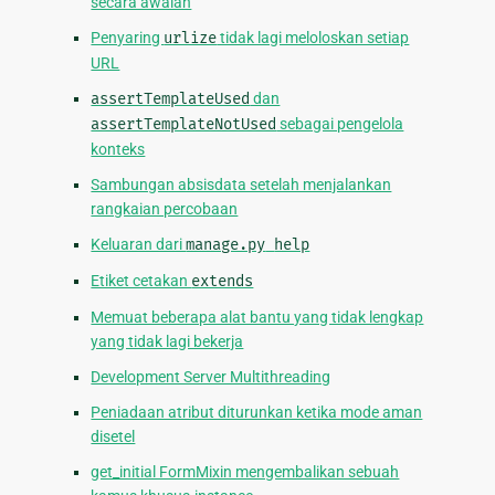
secara awalan
Penyaring
urlize
tidak lagi meloloskan setiap
URL
assertTemplateUsed
dan
assertTemplateNotUsed
sebagai pengelola
konteks
Sambungan absisdata setelah menjalankan
rangkaian percobaan
Keluaran dari
manage.py
help
Etiket cetakan
extends
Memuat beberapa alat bantu yang tidak lengkap
yang tidak lagi bekerja
Development Server Multithreading
Peniadaan atribut diturunkan ketika mode aman
disetel
get_initial FormMixin mengembalikan sebuah