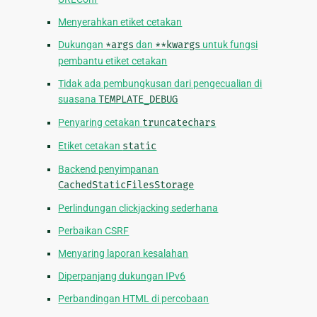
Menyerahkan etiket cetakan
Dukungan
*args
dan
**kwargs
untuk fungsi
pembantu etiket cetakan
Tidak ada pembungkusan dari pengecualian di
suasana
TEMPLATE_DEBUG
Penyaring cetakan
truncatechars
Etiket cetakan
static
Backend penyimpanan
CachedStaticFilesStorage
Perlindungan clickjacking sederhana
Perbaikan CSRF
Menyaring laporan kesalahan
Diperpanjang dukungan IPv6
Perbandingan HTML di percobaan