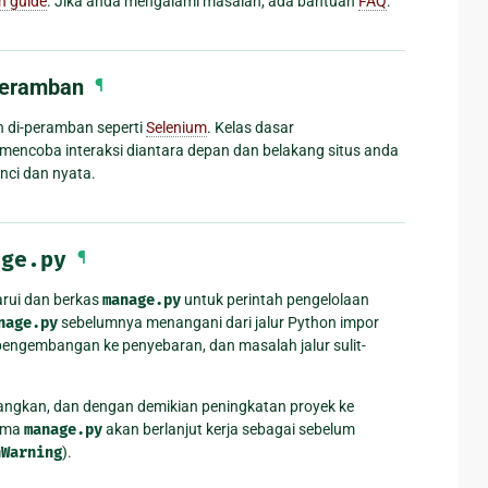
n guide
. Jika anda mengalami masalah, ada bantuan
FAQ
.
peramban
¶
 di-peramban seperti
Selenium
. Kelas dasar
encoba interaksi diantara depan dan belakang situs anda
inci dan nyata.
age.py
¶
arui dan berkas
manage.py
untuk perintah pengelolaan
nage.py
sebelumnya menangani dari jalur Python impor
ngembangan ke penyebaran, dan masalah jalur sulit-
ngkan, dan dengan demikian peningkatan proyek ke
lama
manage.py
akan berlanjut kerja sebagai sebelum
nWarning
).