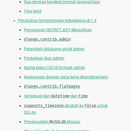
Dua deretan karakter bentuk tanggal baru
Fitur kecil
Perubahan bertentangan kebelakang di 1.4
Pengaturan SECRET_KEY dibutuhkan
django.contrib.admin
Perambah didukung untuk admin
Pindahkan ikon admin
Nama kelas CSS di formulir admin
Kesesuaian dengan data lama ditandatangani
django.contrib.flatpages
Serialisasi dari
datetime
dan
time
supports_timezone
dirubah ke
False
untuk
SQLite
Pengecualian
MySQLdb
-khusus