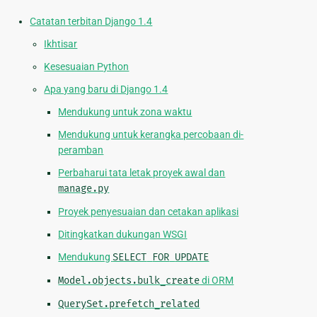
Catatan terbitan Django 1.4
Ikhtisar
Kesesuaian Python
Apa yang baru di Django 1.4
Mendukung untuk zona waktu
Mendukung untuk kerangka percobaan di-
peramban
Perbaharui tata letak proyek awal dan
manage.py
Proyek penyesuaian dan cetakan aplikasi
Ditingkatkan dukungan WSGI
Mendukung
SELECT
FOR
UPDATE
Model.objects.bulk_create
di ORM
QuerySet.prefetch_related