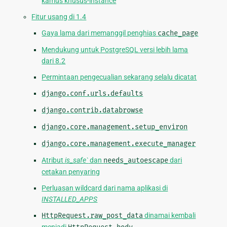
kamus khusus-instance
Fitur usang di 1.4
Gaya lama dari memanggil penghias
cache_page
Mendukung untuk PostgreSQL versi lebih lama
dari 8.2
Permintaan pengecualian sekarang selalu dicatat
django.conf.urls.defaults
django.contrib.databrowse
django.core.management.setup_environ
django.core.management.execute_manager
Atribut
is_safe`
dan
needs_autoescape
dari
cetakan penyaring
Perluasan wildcard dari nama aplikasi di
INSTALLED_APPS
HttpRequest.raw_post_data
dinamai kembali