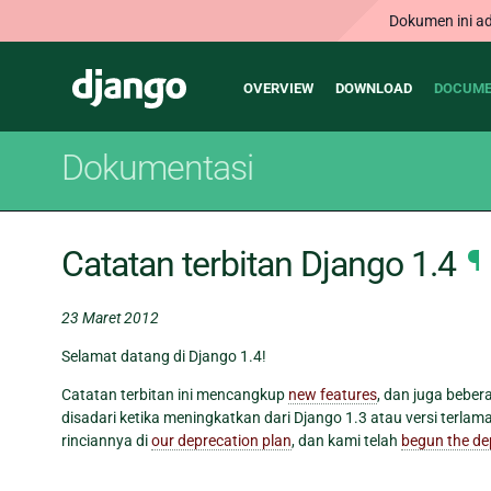
Dokumen ini ad
Main
Django
OVERVIEW
DOWNLOAD
DOCUME
navigation
Dokumentasi
Catatan terbitan Django 1.4
¶
23 Maret 2012
Selamat datang di Django 1.4!
Catatan terbitan ini mencangkup
new features
, dan juga bebe
disadari ketika meningkatkan dari Django 1.3 atau versi terla
rinciannya di
our deprecation plan
, dan kami telah
begun the de