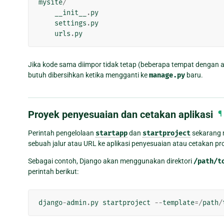
mysite
/
__init__
.
py
settings
.
py
urls
.
py
Jika kode sama diimpor tidak tetap (beberapa tempat dengan 
butuh dibersihkan ketika mengganti ke
manage.py
baru.
Proyek penyesuaian dan cetakan aplikasi
¶
Perintah pengelolaan
startapp
dan
startproject
sekarang 
sebuah jalur atau URL ke aplikasi penyesuaian atau cetakan pr
Sebagai contoh, Django akan menggunakan direktori
/path/t
perintah berikut:
django
-
admin
.
py
startproject
--
template
=/
path
/