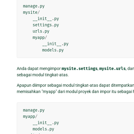
manage
.
py
mysite
/
__init__
.
py
settings
.
py
urls
.
py
myapp
/
__init__
.
py
models
.
py
Anda dapat mengimpor
mysite.settings
,
mysite.urls
, da
sebagai modul tingkat-atas.
Apapun diimpor sebagai modul tingkat-atas dapat ditempatka
memisahkan "myapp" dari modul proyek dan impor itu sebagai
manage
.
py
myapp
/
__init__
.
py
models
.
py