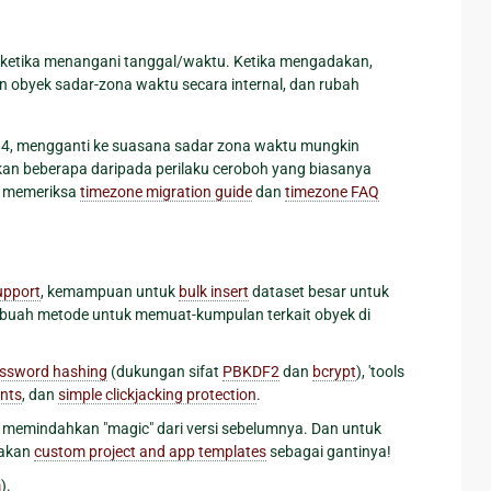
ketika menangani tanggal/waktu. Ketika mengadakan,
 obyek sadar-zona waktu secara internal, dan rubah
.4, mengganti ke suasana sadar zona waktu mungkin
an beberapa daripada perilaku ceroboh yang biasanya
k memeriksa
timezone migration guide
dan
timezone FAQ
pport
, kemampuan untuk
bulk insert
dataset besar untuk
ebuah metode untuk memuat-kumpulan terkait obyek di
ssword hashing
(dukungan sifat
PBKDF2
dan
bcrypt
), 'tools
nts
, dan
simple clickjacking protection
.
memindahkan "magic" dari versi sebelumnya. Dan untuk
nakan
custom project and app templates
sebagai gantinya!
m
).