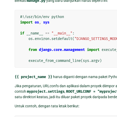
Berkas
manage.py
yang baru dianjurkan harus seperti ini:
#!/usr/bin/env python
import
os
,
sys
if
__name__
==
"__main__"
:
os
.
environ
.
setdefault
(
"DJANGO_SETTINGS_MOD
from
django.core.management
import
execute
execute_from_command_line
(
sys
.
argv
)
{{
project_name
}}
harus diganti dengan nama paket Pytho
Jika pengaturan, URLconfs dan aplikasi dalam proyek diimpo
contoh
myproject.settings
,
ROOT_URLCONF
=
"myprojec
satu direktori keatas, jadi itu diluar paket proyek daripada be
Untuk contoh, dengan tata letak berikut: