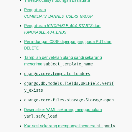
Thread-locality hubungan basisdata
Pengaturan
COMMENTS_BANNED_USERS_GROUP
Pengaturan
IGNORABLE_404_STARTS
dan
IGNORABLE_404_ENDS
Perlindungan CSRF diperpanjang pada PUT dan
DELETE
Tampilan penyetelan ulang sandi sekarang
menerima
subject_template_name
django.core.template_loaders
django.db.models.fields.URLField.verif
y_exists
django.core.files.storage.Storage.open
Deserializer YAML sekarang menggunakan
yaml.safe_load
Kue sesi sekarang mempunyai bendera
httponly