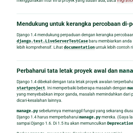
menggunakan fitur ini di proyek yang sudah ada, baca
migratio
Mendukung untuk kerangka percobaan di-
Django 1.4 mendukung perpaduan dengan kerangka percobaan
django.test.LiveServerTestCase
baru membiarkan anda m
lebih komprehensif. Lihat
documentation
untuk lebih contoh r
Perbaharui tata letak proyek awal dan
man
Django 1.4 dibekali dengan tata letak proyek awalan terperbah
startproject
. Ini memperbaiki beberapa masalah dengan
ma
yang menyebabkan impor ganda, masalah memindahkan dari pe
dicari-kesalahan lainnya.
manage.py
sebelumnya memanggil fungsi yang sekarang diusa
Django 1.4 harus memperbaharui
manage.py
mereka. (Gaya 
sampai Django 1.6. Di 1.5 itu akan memunculkan
Deprecatio