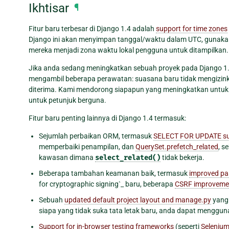
Ikhtisar
¶
Fitur baru terbesar di Django 1.4 adalah
support for time zones
Django ini akan menyimpan tanggal/waktu dalam UTC, gunakan
mereka menjadi zona waktu lokal pengguna untuk ditampilkan.
Jika anda sedang meningkatkan sebuah proyek pada Django 1
mengambil beberapa perawatan: suasana baru tidak mengizink
diterima. Kami mendorong siapapun yang meningkatkan untu
untuk petunjuk berguna.
Fitur baru penting lainnya di Django 1.4 termasuk:
Sejumlah perbaikan ORM, termasuk
SELECT FOR UPDATE su
memperbaiki penampilan, dan
QuerySet.prefetch_related
, s
kawasan dimana
select_related()
tidak bekerja.
Beberapa tambahan keamanan baik, termasuk
improved pa
for cryptographic signing`_ baru, beberapa
CSRF improveme
Sebuah
updated default project layout and manage.py
yang 
siapa yang tidak suka tata letak baru, anda dapat menggu
Support for in-browser testing frameworks
(seperti
Seleniu