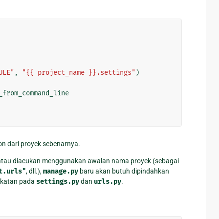
ULE"
,
"{{ project_name }}.settings"
)
_from_command_line
n dari proyek sebenarnya.
r atau diacukan menggunakan awalan nama proyek (sebagai
t.urls"
, dll.),
manage.py
baru akan butuh dipindahkan
rdekatan pada
settings.py
dan
urls.py
.