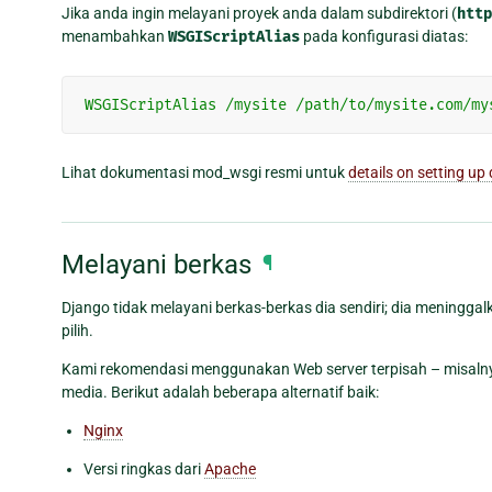
Jika anda ingin melayani proyek anda dalam subdirektori (
http
menambahkan
WSGIScriptAlias
pada konfigurasi diatas:
WSGIScriptAlias
/mysite
/path/to/mysite.com/my
Lihat dokumentasi mod_wsgi resmi untuk
details on setting 
Melayani berkas
¶
Django tidak melayani berkas-berkas dia sendiri; dia meningg
pilih.
Kami rekomendasi menggunakan Web server terpisah – misaln
media. Berikut adalah beberapa alternatif baik:
Nginx
Versi ringkas dari
Apache