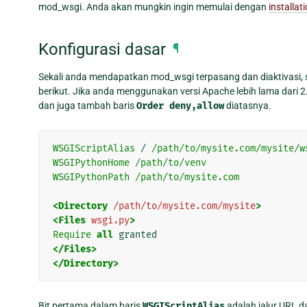
mod_wsgi. Anda akan mungkin ingin memulai dengan
installa
Konfigurasi dasar
¶
Sekali anda mendapatkan mod_wsgi terpasang dan diaktivasi, 
berikut. Jika anda menggunakan versi Apache lebih lama dari 2
dan juga tambah baris
Order
deny,allow
diatasnya.
WSGIScriptAlias
 / 
/path/to/mysite.com/mysite/w
WSGIPythonHome
/path/to/venv
WSGIPythonPath
/path/to/mysite.com
<Directory
/path/to/mysite.com/mysite
>
<Files
wsgi.py
>
Require
all
</Files>
</Directory>
Bit pertama dalam baris
WSGIScriptAlias
adalah jalur URL d