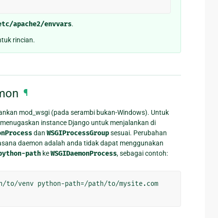
etc/apache2/envvars
.
uk rincian.
mon
¶
lankan mod_wsgi (pada serambi bukan-Windows). Untuk
enugaskan instance Django untuk menjalankan di
onProcess
dan
WSGIProcessGroup
sesuai. Perubahan
 suasana daemon adalah anda tidak dapat menggunakan
python-path
ke
WSGIDaemonProcess
, sebagai contoh: