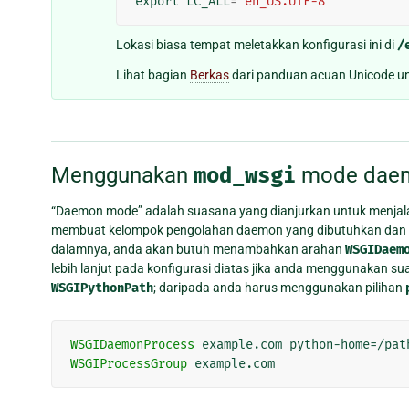
export
LC_ALL
=
'en_US.UTF-8'
Lokasi biasa tempat meletakkan konfigurasi ini di
/
Lihat bagian
Berkas
dari panduan acuan Unicode unt
Menggunakan
mod_wsgi
mode dae
“Daemon mode” adalah suasana yang dianjurkan untuk menja
membuat kelompok pengolahan daemon yang dibutuhkan dan m
dalamnya, anda akan butuh menambahkan arahan
WSGIDaem
lebih lanjut pada konfigurasi diatas jika anda menggunakan
WSGIPythonPath
; daripada anda harus menggunakan pilihan
WSGIDaemonProcess
WSGIProcessGroup