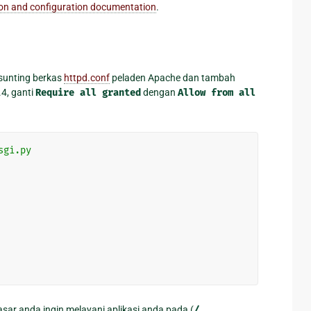
tion and configuration documentation
.
sunting berkas
httpd.conf
peladen Apache dan tambah
.4, ganti
Require
all
granted
dengan
Allow
from
all
sgi.py
asar anda ingin melayani aplikasi anda pada (
/