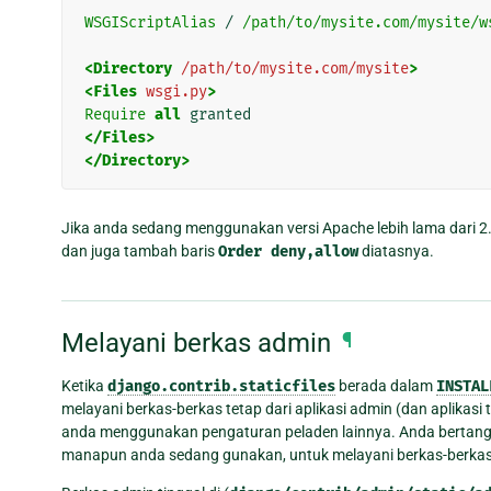
WSGIScriptAlias
 / 
/path/to/mysite.com/mysite/w
<Directory
/path/to/mysite.com/mysite
>
<Files
wsgi.py
>
Require
all
</Files>
</Directory>
Jika anda sedang menggunakan versi Apache lebih lama dari 2.
dan juga tambah baris
Order
deny,allow
diatasnya.
Melayani berkas admin
¶
Ketika
django.contrib.staticfiles
berada dalam
INSTAL
melayani berkas-berkas tetap dari aplikasi admin (dan aplikasi
anda menggunakan pengaturan peladen lainnya. Anda bertang
manapun anda sedang gunakan, untuk melayani berkas-berkas