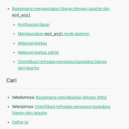
Bagaimana menggunakan Django dengan Apache dan
mod_wsgi
Konfigurasi dasar
Menggunakan
mod_wsgi
mode daemon
Melayani berkas
Melayani berkas admin
Otentifikasi terhadap pengguna basisdata Django
dari Apache
Cari
Sebelumnya:
Bagaimana menyebarkan dengan WSGI
Selanjutnya:
Otentifikasi terhadap pengguna basisdata
Django dari Apache
Daftar isi