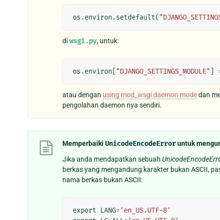
os
.
environ
.
setdefault
(
"DJANGO_SETTING
di
wsgi.py
, untuk:
os
.
environ
[
"DJANGO_SETTINGS_MODULE"
]
atau dengan
using mod_wsgi daemon mode
dan mem
pengolahan daemon nya sendiri.
Memperbaiki
UnicodeEncodeError
untuk mengun
Jika anda mendapatkan sebuah
UnicodeEncodeErro
berkas yang mengandung karakter bukan ASCII, pa
nama berkas bukan ASCII:
export
LANG
=
'en_US.UTF-8'