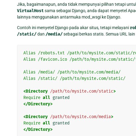
Jika, bagaimanapun, anda tidak mempunyai pilihan tetapi unt
VirtualHost
sama sebagai Django, anda dapat menyetel Apac
lainnya menggunakan antarmuka mod_wsgi ke Django.
Contoh ini menyetel Django pada akar situs, tetapi melayani
ro
/static/
dan
/media/
sebagai berkas statis. Semua URL lai
Alias
/robots.txt
/path/to/mysite.com/static/r
Alias
/favicon.ico
/path/to/mysite.com/static/
Alias
/media/
/path/to/mysite.com/media/
Alias
/static/
/path/to/mysite.com/static/
<Directory
/path/to/mysite.com/static
>
Require
all
</Directory>
<Directory
/path/to/mysite.com/media
>
Require
all
</Directory>