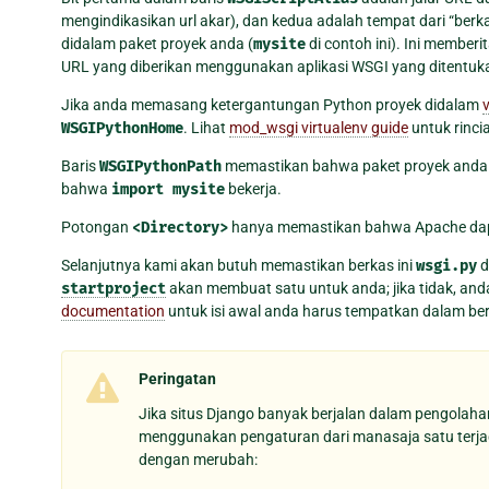
mengindikasikan url akar), dan kedua adalah tempat dari “berk
didalam paket proyek anda (
mysite
di contoh ini). Ini membe
URL yang diberikan menggunakan aplikasi WSGI yang ditentuka
Jika anda memasang ketergantungan Python proyek didalam
v
WSGIPythonHome
. Lihat
mod_wsgi virtualenv guide
untuk rincia
Baris
WSGIPythonPath
memastikan bahwa paket proyek anda te
bahwa
import
mysite
bekerja.
Potongan
<Directory>
hanya memastikan bahwa Apache da
Selanjutnya kami akan butuh memastikan berkas ini
wsgi.py
d
startproject
akan membuat satu untuk anda; jika tidak, an
documentation
untuk isi awal anda harus tempatkan dalam ber
Peringatan
Jika situs Django banyak berjalan dalam pengolah
menggunakan pengaturan dari manasaja satu terjadi 
dengan merubah: