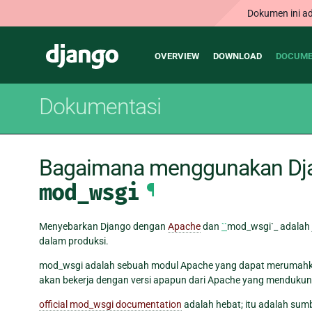
Dokumen ini ad
Main
Django
OVERVIEW
DOWNLOAD
DOCUME
navigation
Dokumentasi
Bagaimana menggunakan Dj
mod_wsgi
¶
Menyebarkan Django dengan
Apache
dan
``
mod_wsgi`_ adalah
dalam produksi.
mod_wsgi adalah sebuah modul Apache yang dapat merumahka
akan bekerja dengan versi apapun dari Apache yang menduku
official mod_wsgi documentation
adalah hebat; itu adalah su